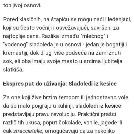
topljivoj osnovi.
Pored klasičnih, na štapiću se mogu naći i
ledenjaci
,
koji su često voćniji i osvežavajući, savršeni za
najtoplije dane. Razlika između "mlečnog" i
"vodenog" sladoleda je u osnovi - jedan je bogatiji i
kremastiji, dok drugi više podseća na zamrznuti
sok, ali oba imaju svoje mesto u srcima ljubitelja
slatkiša.
Ekspres put do uživanja: Sladoledi iz kesice
Za one koji žive brzim tempom ili jednostavno vole
da se malo poigraju u kuhinji,
sladoledi iz kesice
predstavljaju pravu revoluciju. Praktični prašci
različitih ukusa, poput čokolade, vanile, jagode ili
čak
stracciatelle
, omogućavaju da za nekoliko