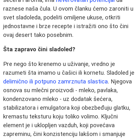
raznese naša čula. U ovom članku ćemo zaroniti u
svet sladoleda, podeliti omiljene ukuse, otkriti
jednostavne i brze recepte i istražiti ono što čini
ovaj desert tako posebnim.
Šta zapravo čini sladoled?
Pre nego što krenemo u uživanje, vredno je
razumeti šta imamo u čašici ili kornetu. Sladoled je
delimično ili potpuno zamrznuta slastica
. Njegova
osnova su mlečni proizvodi - mleko, pavlaka,
kondenzovano mleko - uz dodatak šećera,
stabilizatora i emulgatora koji obezbeđuju glatku,
kremastu teksturu koju toliko volimo. Ključni
element je i uklopljen vazduh, koji povećava
zapreminu, čini konzistenciju lakšom i smanjuje