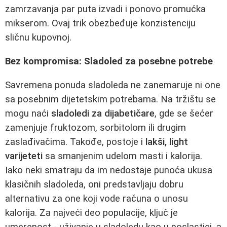
zamrzavanja par puta izvadi i ponovo promućka
mikserom. Ovaj trik obezbeđuje konzistenciju
sličnu kupovnoj.
Bez kompromisa: Sladoled za posebne potrebe
Savremena ponuda sladoleda ne zanemaruje ni one
sa posebnim dijetetskim potrebama. Na tržištu se
mogu naći
sladoledi za dijabetičare
, gde se šećer
zamenjuje fruktozom, sorbitolom ili drugim
zaslađivačima. Takođe, postoje i
lakši, light
varijeteti
sa smanjenim udelom masti i kalorija.
Iako neki smatraju da im nedostaje punoća ukusa
klasičnih sladoleda, oni predstavljaju dobru
alternativu za one koji vode računa o unosu
kalorija. Za najveći deo populacije, ključ je
umerenost - uživanje u sladoledu kao u poslastici, a