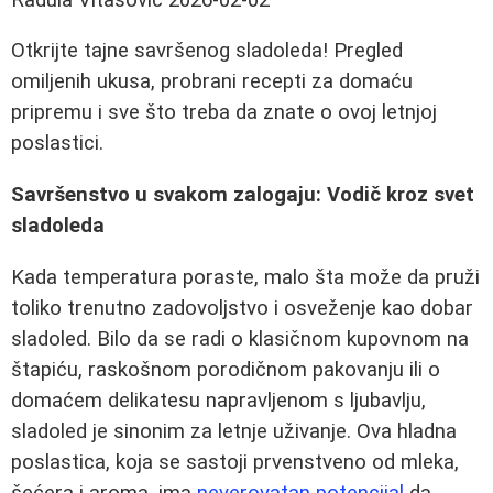
Otkrijte tajne savršenog sladoleda! Pregled
omiljenih ukusa, probrani recepti za domaću
pripremu i sve što treba da znate o ovoj letnjoj
poslastici.
Savršenstvo u svakom zalogaju: Vodič kroz svet
sladoleda
Kada temperatura poraste, malo šta može da pruži
toliko trenutno zadovoljstvo i osveženje kao dobar
sladoled. Bilo da se radi o klasičnom kupovnom na
štapiću, raskošnom porodičnom pakovanju ili o
domaćem delikatesu napravljenom s ljubavlju,
sladoled je sinonim za letnje uživanje. Ova hladna
poslastica, koja se sastoji prvenstveno od mleka,
šećera i aroma, ima
neverovatan potencijal
da