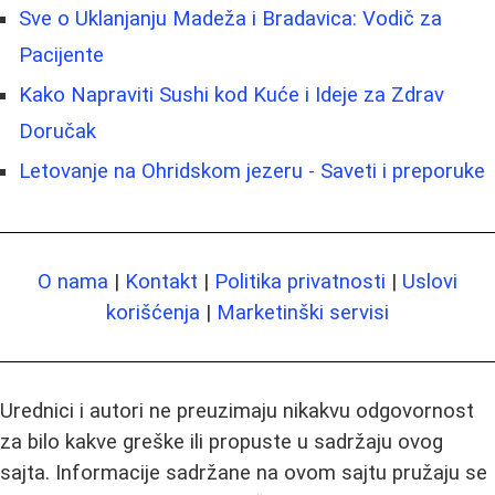
Sve o Uklanjanju Madeža i Bradavica: Vodič za
Pacijente
Kako Napraviti Sushi kod Kuće i Ideje za Zdrav
Doručak
Letovanje na Ohridskom jezeru - Saveti i preporuke
O nama
|
Kontakt
|
Politika privatnosti
|
Uslovi
korišćenja
|
Marketinški servisi
Urednici i autori ne preuzimaju nikakvu odgovornost
za bilo kakve greške ili propuste u sadržaju ovog
sajta. Informacije sadržane na ovom sajtu pružaju se