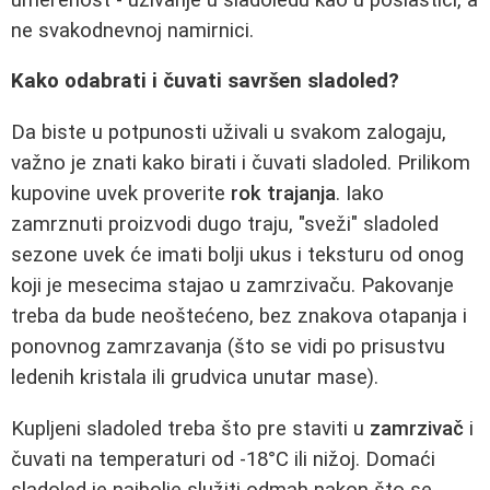
ne svakodnevnoj namirnici.
Kako odabrati i čuvati savršen sladoled?
Da biste u potpunosti uživali u svakom zalogaju,
važno je znati kako birati i čuvati sladoled. Prilikom
kupovine uvek proverite
rok trajanja
. Iako
zamrznuti proizvodi dugo traju, "sveži" sladoled
sezone uvek će imati bolji ukus i teksturu od onog
koji je mesecima stajao u zamrzivaču. Pakovanje
treba da bude neoštećeno, bez znakova otapanja i
ponovnog zamrzavanja (što se vidi po prisustvu
ledenih kristala ili grudvica unutar mase).
Kupljeni sladoled treba što pre staviti u
zamrzivač
i
čuvati na temperaturi od -18°C ili nižoj. Domaći
sladoled je najbolje služiti odmah nakon što se