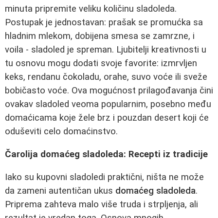
minuta pripremite veliku količinu sladoleda.
Postupak je jednostavan: prašak se promućka sa
hladnim mlekom, dobijena smesa se zamrzne, i
voila - sladoled je spreman. Ljubitelji kreativnosti u
tu osnovu mogu dodati svoje favorite: izmrvljen
keks, rendanu čokoladu, orahe, suvo voće ili sveže
bobičasto voće. Ova mogućnost prilagođavanja čini
ovakav sladoled veoma popularnim, posebno među
domaćicama koje žele brz i pouzdan desert koji će
oduševiti celo domaćinstvo.
Čarolija domaćeg sladoleda: Recepti iz tradicije
Iako su kupovni sladoledi praktični, ništa ne može
da zameni autentičan ukus
domaćeg sladoleda
.
Priprema zahteva malo više truda i strpljenja, ali
rezultat je vredan toga. Osnova mnogih