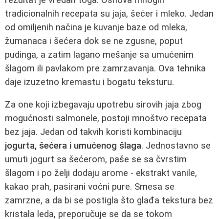
tradicionalnih recepata su jaja, šećer i mleko. Jedan
od omiljenih načina je kuvanje baze od mleka,
žumanaca i šećera dok se ne zgusne, poput
pudinga, a zatim lagano mešanje sa umućenim
šlagom ili pavlakom pre zamrzavanja. Ova tehnika
daje izuzetno kremastu i bogatu teksturu.
Za one koji izbegavaju upotrebu sirovih jaja zbog
mogućnosti salmonele, postoji mnoštvo recepata
bez jaja. Jedan od takvih koristi kombinaciju
jogurta, šećera i umućenog šlaga
. Jednostavno se
umuti jogurt sa šećerom, paše se sa čvrstim
šlagom i po želji dodaju arome - ekstrakt vanile,
kakao prah, pasirani voćni pure. Smesa se
zamrzne, a da bi se postigla što glađa tekstura bez
kristala leda, preporučuje se da se tokom