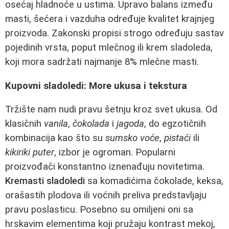
osećaj hladnoće u ustima. Upravo balans između
masti, šećera i vazduha određuje kvalitet krajnjeg
proizvoda. Zakonski propisi strogo određuju sastav
pojedinih vrsta, poput mlečnog ili krem sladoleda,
koji mora sadržati najmanje 8% mlečne masti.
Kupovni sladoledi: More ukusa i tekstura
Tržište nam nudi pravu šetnju kroz svet ukusa. Od
klasičnih
vanila
,
čokolada
i
jagoda
, do egzotičnih
kombinacija kao što su
sumsko voće
,
pistaći
ili
kikiriki puter
, izbor je ogroman. Popularni
proizvođači konstantno iznenađuju novitetima.
Kremasti sladoledi
sa komadićima čokolade, keksa,
orašastih plodova ili voćnih preliva predstavljaju
pravu poslasticu. Posebno su omiljeni oni sa
hrskavim elementima koji pružaju kontrast mekoj,