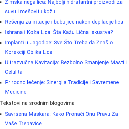
Zimska nega lica: Najbolji hidratantni proizvodi za
suvu i mešovitu kožu
Rešenja za iritacije i bubuljice nakon depilacije lica
Ishrana i Koža Lica: Šta Kažu Lična Iskustva?
Implanti u Jagodice: Sve Što Treba da Znaš o
Korekciji Oblika Lica
Ultrazvučna Kavitacija: Bezbolno Smanjenje Masti i
Celulita
Prirodno lečenje: Sinergija Tradicije i Savremene
Medicine
Tekstovi na srodnim blogovima
Savršena Maskara: Kako Pronaći Onu Pravu Za
Vaše Trepavice