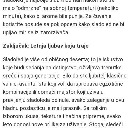
malo "odmrzne" na sobnoj temperaturi (nekoliko
minuta), kako bi aromе bile punije. Za čuvanje
koristite posude sa poklopcem kako sladoled ne bi
upijao mirise iz zamrzivača.
Zaključak: Letnja ljubav koja traje
Sladoled je više od običnog deserta; to je iskustvo
koje budi sećanja na detinjstvo, oživljava trenutke
sreće i spaja generacije. Bilo da ste ljubitelj klasične
vanile, avanturista koji voli da isprobava egzotične
kombinacije ili domaći majstor koji uživa u
pravljenju sladoleda od nule, svako zaleganje u ovu
hladnu poslasticu je mali praznik. Sa tolikim
izborom ukusa, tekstura i načina pripreme, svako
leto donosi nove prilike za uživanje. Stoga, sledeći