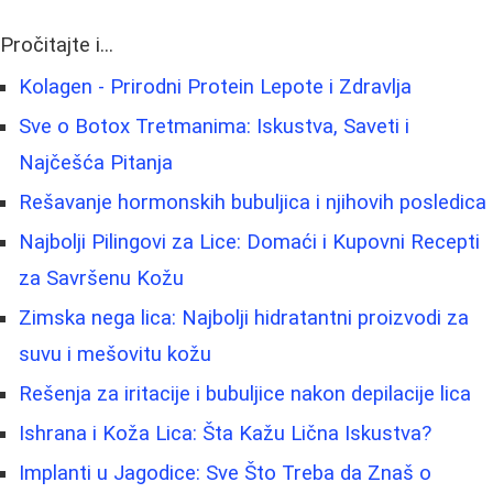
Pročitajte i...
Kolagen - Prirodni Protein Lepote i Zdravlja
Sve o Botox Tretmanima: Iskustva, Saveti i
Najčešća Pitanja
Rešavanje hormonskih bubuljica i njihovih posledica
Najbolji Pilingovi za Lice: Domaći i Kupovni Recepti
za Savršenu Kožu
Zimska nega lica: Najbolji hidratantni proizvodi za
suvu i mešovitu kožu
Rešenja za iritacije i bubuljice nakon depilacije lica
Ishrana i Koža Lica: Šta Kažu Lična Iskustva?
Implanti u Jagodice: Sve Što Treba da Znaš o