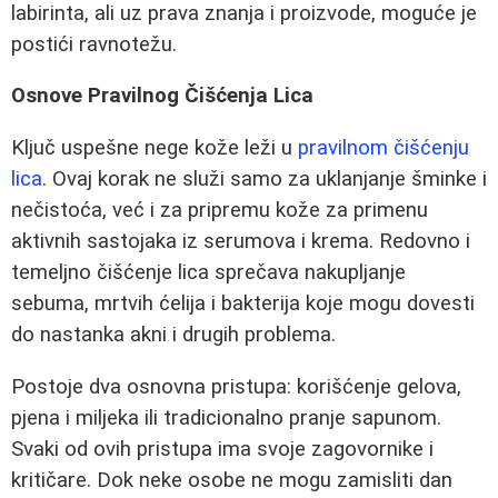
labirinta, ali uz prava znanja i proizvode, moguće je
postići ravnotežu.
Osnove Pravilnog Čišćenja Lica
Ključ uspešne nege kože leži u
pravilnom čišćenju
lica
. Ovaj korak ne služi samo za uklanjanje šminke i
nečistoća, već i za pripremu kože za primenu
aktivnih sastojaka iz serumova i krema. Redovno i
temeljno čišćenje lica sprečava nakupljanje
sebuma, mrtvih ćelija i bakterija koje mogu dovesti
do nastanka akni i drugih problema.
Postoje dva osnovna pristupa: korišćenje gelova,
pjena i miljeka ili tradicionalno pranje sapunom.
Svaki od ovih pristupa ima svoje zagovornike i
kritičare. Dok neke osobe ne mogu zamisliti dan