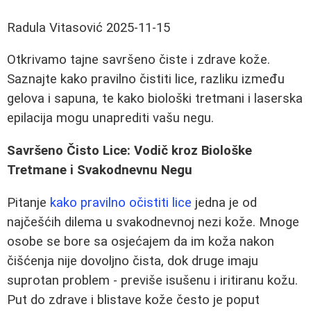
Radula Vitasović
2025-11-15
Otkrivamo tajne savršeno čiste i zdrave kože.
Saznajte kako pravilno čistiti lice, razliku između
gelova i sapuna, te kako biološki tretmani i laserska
epilacija mogu unaprediti vašu negu.
Savršeno Čisto Lice: Vodič kroz Biološke
Tretmane i Svakodnevnu Negu
Pitanje
kako pravilno očistiti lice
jedna je od
najčešćih dilema u svakodnevnoj nezi kože. Mnoge
osobe se bore sa osjećajem da im koža nakon
čišćenja nije dovoljno čista, dok druge imaju
suprotan problem - previše isušenu i iritiranu kožu.
Put do zdrave i blistave kože često je poput