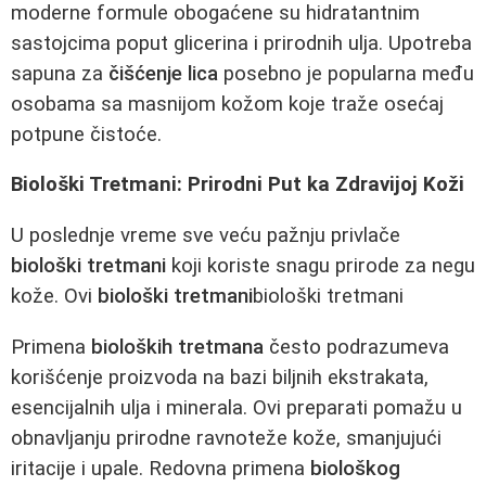
moderne formule obogaćene su hidratantnim
sastojcima poput glicerina i prirodnih ulja. Upotreba
sapuna za
čišćenje lica
posebno je popularna među
osobama sa masnijom kožom koje traže osećaj
potpune čistoće.
Biološki Tretmani: Prirodni Put ka Zdravijoj Koži
U poslednje vreme sve veću pažnju privlače
biološki tretmani
koji koriste snagu prirode za negu
kože. Ovi
biološki tretmani
biološki tretmani
Primena
bioloških tretmana
često podrazumeva
korišćenje proizvoda na bazi biljnih ekstrakata,
esencijalnih ulja i minerala. Ovi preparati pomažu u
obnavljanju prirodne ravnoteže kože, smanjujući
iritacije i upale. Redovna primena
biološkog