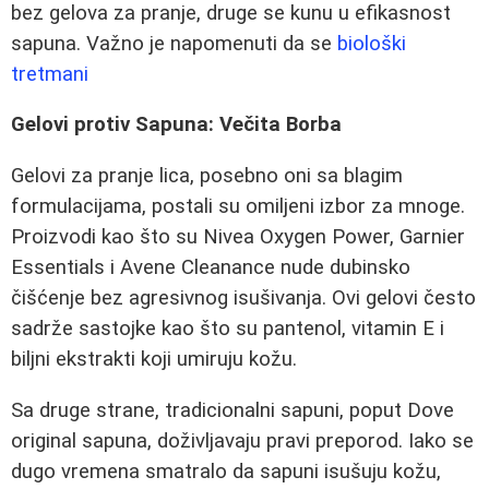
bez gelova za pranje, druge se kunu u efikasnost
sapuna. Važno je napomenuti da se
biološki
tretmani
Gelovi protiv Sapuna: Večita Borba
Gelovi za pranje lica, posebno oni sa blagim
formulacijama, postali su omiljeni izbor za mnoge.
Proizvodi kao što su Nivea Oxygen Power, Garnier
Essentials i Avene Cleanance nude dubinsko
čišćenje bez agresivnog isušivanja. Ovi gelovi često
sadrže sastojke kao što su pantenol, vitamin E i
biljni ekstrakti koji umiruju kožu.
Sa druge strane, tradicionalni sapuni, poput Dove
original sapuna, doživljavaju pravi preporod. Iako se
dugo vremena smatralo da sapuni isušuju kožu,