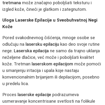
tretmana
može značajno poboljšati teksturu i
izgled kože, čineći je glatkom i zategnutom.
Uloga Laserske Epilacije u Sveobuhvatnoj Negi
Kože
Pored svakodnevnog čišćenja, mnoge osobe se
odlučuju na
lasersku epilaciju
kao deo svoje rutine
nege.
Laserska epilacija
ne samo da trajno uklanja
neželjene dlačice, već može i poboljšati kvalitet
kože. Tretman
laserskom epilacijom
može pomoći
u smanjenju iritacija i upala koje nastaju
konvencionalnim brijanjem ili depilacijom, posebno
u predelu lica.
Proces
laserske epilacije
podrazumeva
usmeravanje koncentrisane svetlosti na folikule