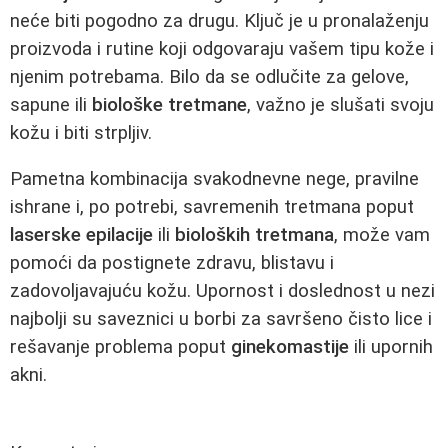
neće biti pogodno za drugu. Ključ je u pronalaženju
proizvoda i rutine koji odgovaraju vašem tipu kože i
njenim potrebama. Bilo da se odlučite za gelove,
sapune ili
biološke tretmane
, važno je slušati svoju
kožu i biti strpljiv.
Pametna kombinacija svakodnevne nege, pravilne
ishrane i, po potrebi, savremenih tretmana poput
laserske epilacije
ili
bioloških tretmana
, može vam
pomoći da postignete zdravu, blistavu i
zadovoljavajuću kožu. Upornost i doslednost u nezi
najbolji su saveznici u borbi za savršeno čisto lice i
rešavanje problema poput
ginekomastije
ili upornih
akni.