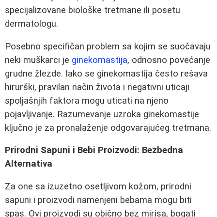
specijalizovane biološke tretmane ili posetu
dermatologu.
Posebno specifičan problem sa kojim se suočavaju
neki muškarci je
ginekomastija
, odnosno povećanje
grudne žlezde. Iako se ginekomastija često rešava
hirurški, pravilan način života i negativni uticaji
spoljašnjih faktora mogu uticati na njeno
pojavljivanje. Razumevanje uzroka ginekomastije
ključno je za pronalaženje odgovarajućeg tretmana.
Prirodni Sapuni i Bebi Proizvodi: Bezbedna
Alternativa
Za one sa izuzetno osetljivom kožom, prirodni
sapuni i proizvodi namenjeni bebama mogu biti
spas. Ovi proizvodi su obično bez mirisa, bogati