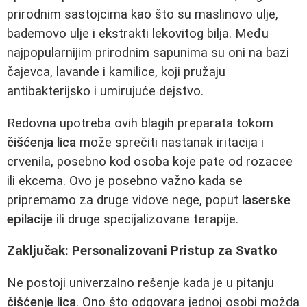
prirodnim sastojcima kao što su maslinovo ulje,
bademovo ulje i ekstrakti lekovitog bilja. Među
najpopularnijim prirodnim sapunima su oni na bazi
čajevca, lavande i kamilice, koji pružaju
antibakterijsko i umirujuće dejstvo.
Redovna upotreba ovih blagih preparata tokom
čišćenja lica
može sprečiti nastanak iritacija i
crvenila, posebno kod osoba koje pate od rozacee
ili ekcema. Ovo je posebno važno kada se
pripremamo za druge vidove nege, poput
laserske
epilacije
ili druge specijalizovane terapije.
Zaključak: Personalizovani Pristup za Svatko
Ne postoji univerzalno rešenje kada je u pitanju
čišćenje lica
. Ono što odgovara jednoj osobi možda