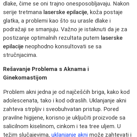
dlake, čime se oni trajno onesposobljavaju. Nakon
serije tretmana
laserske epilacije
, koža postaje
glatka, a problemi kao što su urasle dlake i
podražaji se smanjuju. Važno je istaknuti da je za
postizanje optimalnih rezultata putem
laserske
epilacije
neophodno konsultovati se sa
stručnjacima.
Rešavanje Problema s Aknama i
Ginekomastijom
Problem akni jedna je od najčešćih briga, kako kod
adolescenata, tako i kod odraslih. Uklanjanje akni
zahteva strpljiv i sveobuhvatan pristup. Pored
pravilne higijene, korisno je uključiti proizvode sa
salicilnom kiselinom, cinkom i tea tree uljem. U
težim slučajevima,
uklanjanje akni
može zahtevati i