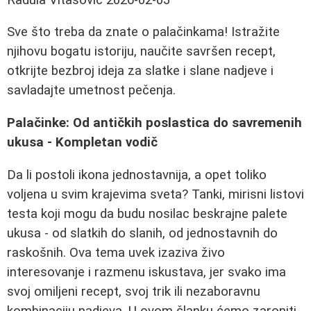
Sve što treba da znate o palačinkama! Istražite
njihovu bogatu istoriju, naučite savršen recept,
otkrijte bezbroj ideja za slatke i slane nadjeve i
savladajte umetnost pečenja.
Palačinke: Od antičkih poslastica do savremenih
ukusa - Kompletan vodič
Da li postoli ikona jednostavnija, a opet toliko
voljena u svim krajevima sveta? Tanki, mirisni listovi
testa koji mogu da budu nosilac beskrajne palete
ukusa - od slatkih do slanih, od jednostavnih do
raskošnih. Ova tema uvek izaziva živo
interesovanje i razmenu iskustava, jer svako ima
svoj omiljeni recept, svoj trik ili nezaboravnu
kombinaciju nadjeva. U ovom članku ćemo zaroniti