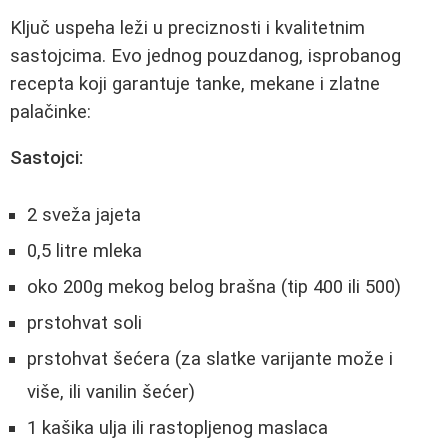
Ključ uspeha leži u preciznosti i kvalitetnim
sastojcima. Evo jednog pouzdanog, isprobanog
recepta koji garantuje tanke, mekane i zlatne
palačinke:
Sastojci:
2 sveža jajeta
0,5 litre mleka
oko 200g mekog belog brašna (tip 400 ili 500)
prstohvat soli
prstohvat šećera (za slatke varijante može i
više, ili vanilin šećer)
1 kašika ulja ili rastopljenog maslaca