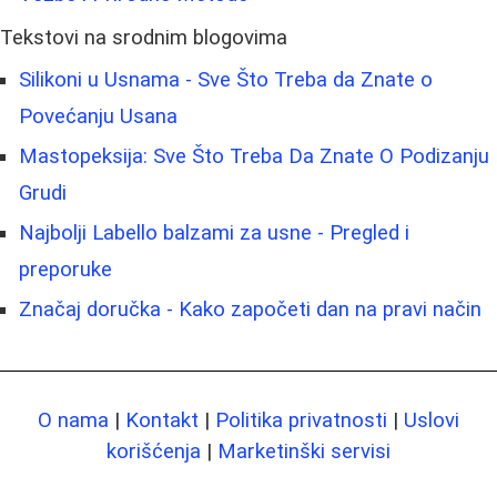
Tekstovi na srodnim blogovima
Silikoni u Usnama - Sve Što Treba da Znate o
Povećanju Usana
Mastopeksija: Sve Što Treba Da Znate O Podizanju
Grudi
Najbolji Labello balzami za usne - Pregled i
preporuke
Značaj doručka - Kako započeti dan na pravi način
O nama
|
Kontakt
|
Politika privatnosti
|
Uslovi
korišćenja
|
Marketinški servisi