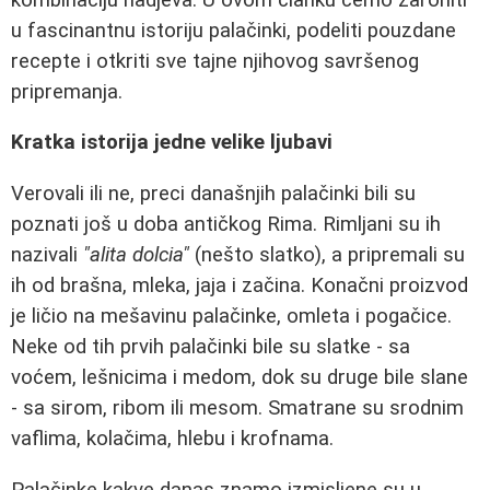
u fascinantnu istoriju palačinki, podeliti pouzdane
recepte i otkriti sve tajne njihovog savršenog
pripremanja.
Kratka istorija jedne velike ljubavi
Verovali ili ne, preci današnjih palačinki bili su
poznati još u doba antičkog Rima. Rimljani su ih
nazivali
"alita dolcia"
(nešto slatko), a pripremali su
ih od brašna, mleka, jaja i začina. Konačni proizvod
je ličio na mešavinu palačinke, omleta i pogačice.
Neke od tih prvih palačinki bile su slatke - sa
voćem, lešnicima i medom, dok su druge bile slane
- sa sirom, ribom ili mesom. Smatrane su srodnim
vaflima, kolačima, hlebu i krofnama.
Palačinke kakve danas znamo izmisljene su u