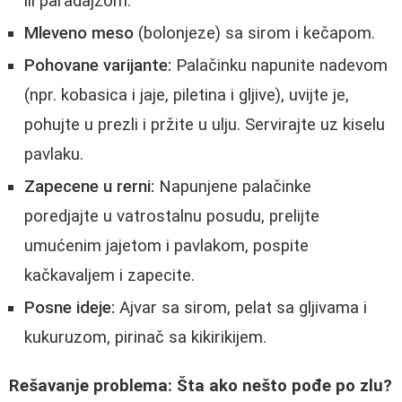
ili paradajzom.
Mleveno meso
(bolonjeze) sa sirom i kečapom.
Pohovane varijante:
Palačinku napunite nadevom
(npr. kobasica i jaje, piletina i gljive), uvijte je,
pohujte u prezli i pržite u ulju. Servirajte uz kiselu
pavlaku.
Zapecene u rerni:
Napunjene palačinke
poredjajte u vatrostalnu posudu, prelijte
umućenim jajetom i pavlakom, pospite
kačkavaljem i zapecite.
Posne ideje:
Ajvar sa sirom, pelat sa gljivama i
kukuruzom, pirinač sa kikirikijem.
Rešavanje problema: Šta ako nešto pođe po zlu?