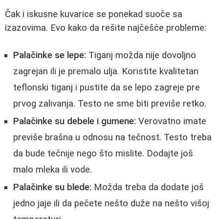
Čak i iskusne kuvarice se ponekad suoče sa
izazovima. Evo kako da rešite najčešće probleme:
Palačinke se lepe:
Tiganj možda nije dovoljno
zagrejan ili je premalo ulja. Koristite kvalitetan
teflonski tiganj i pustite da se lepo zagreje pre
prvog zalivanja. Testo ne sme biti previše retko.
Palačinke su debele i gumene:
Verovatno imate
previše brašna u odnosu na tečnost. Testo treba
da bude tečnije nego što mislite. Dodajte još
malo mleka ili vode.
Palačinke su blede:
Možda treba da dodate još
jedno jaje ili da pečete nešto duže na nešto višoj