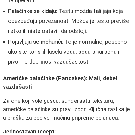
temperaturi.
Palačinke se kidaju:
Testu možda fali jaja koja
obezbeđuju povezanost. Možda je testo previše
retko ili niste ostavili da odstoji.
Pojavljuju se mehurići:
To je normalno, posebno
ako ste koristili kiselu vodu, sodu bikarbonu ili
pivo. To doprinosi vazdušastosti.
Američke palačinke (Pancakes): Mali, debeli i
vazdušasti
Za one koji vole gušću, sunđerastu teksturu,
američke palačinke su pravi izbor. Ključna razlika je
u prašku za pecivo i načinu pripreme belanaca.
Jednostavan recept: