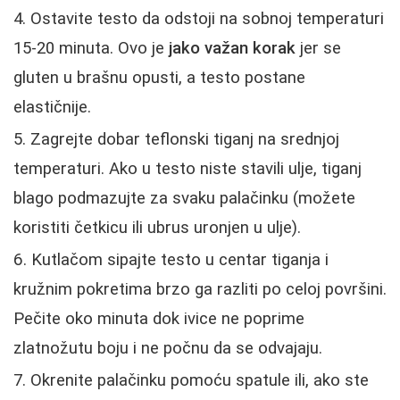
Ostavite testo da odstoji na sobnoj temperaturi
15-20 minuta. Ovo je
jako važan korak
jer se
gluten u brašnu opusti, a testo postane
elastičnije.
Zagrejte dobar teflonski tiganj na srednjoj
temperaturi. Ako u testo niste stavili ulje, tiganj
blago podmazujte za svaku palačinku (možete
koristiti četkicu ili ubrus uronjen u ulje).
Kutlačom sipajte testo u centar tiganja i
kružnim pokretima brzo ga razliti po celoj površini.
Pečite oko minuta dok ivice ne poprime
zlatnožutu boju i ne počnu da se odvajaju.
Okrenite palačinku pomoću spatule ili, ako ste