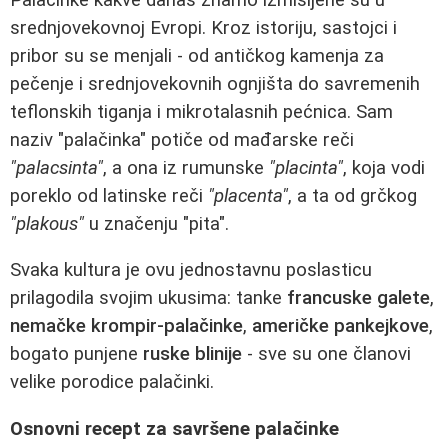
srednjovekovnoj Evropi. Kroz istoriju, sastojci i
pribor su se menjali - od antičkog kamenja za
pečenje i srednjovekovnih ognjišta do savremenih
teflonskih tiganja i mikrotalasnih pećnica. Sam
naziv "palačinka" potiče od mađarske reči
"palacsinta"
, a ona iz rumunske
"placinta"
, koja vodi
poreklo od latinske reči
"placenta"
, a ta od grčkog
"plakous"
u značenju "pita".
Svaka kultura je ovu jednostavnu poslasticu
prilagodila svojim ukusima: tanke
francuske galete
,
nemačke krompir-palačinke
,
američke pankejkove
,
bogato punjene
ruske blinije
- sve su one članovi
velike porodice palačinki.
Osnovni recept za savršene palačinke