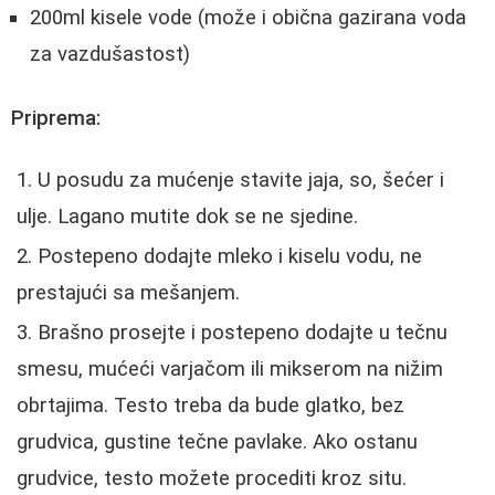
200ml kisele vode (može i obična gazirana voda
za vazdušastost)
Priprema:
U posudu za mućenje stavite jaja, so, šećer i
ulje. Lagano mutite dok se ne sjedine.
Postepeno dodajte mleko i kiselu vodu, ne
prestajući sa mešanjem.
Brašno prosejte i postepeno dodajte u tečnu
smesu, mućeći varjačom ili mikserom na nižim
obrtajima. Testo treba da bude glatko, bez
grudvica, gustine tečne pavlake. Ako ostanu
grudvice, testo možete procediti kroz situ.