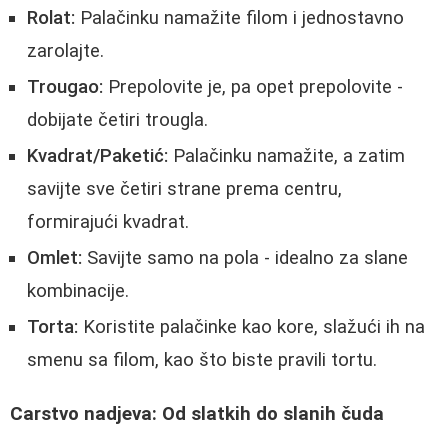
Rolat:
Palačinku namažite filom i jednostavno
zarolajte.
Trougao:
Prepolovite je, pa opet prepolovite -
dobijate četiri trougla.
Kvadrat/Paketić:
Palačinku namažite, a zatim
savijte sve četiri strane prema centru,
formirajući kvadrat.
Omlet:
Savijte samo na pola - idealno za slane
kombinacije.
Torta:
Koristite palačinke kao kore, slažući ih na
smenu sa filom, kao što biste pravili tortu.
Carstvo nadjeva: Od slatkih do slanih čuda