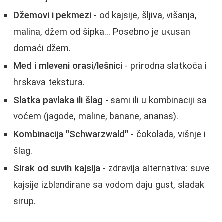
Džemovi i pekmezi
- od kajsije, šljiva, višanja,
malina, džem od šipka... Posebno je ukusan
domaći džem.
Med i mleveni orasi/lešnici
- prirodna slatkoća i
hrskava tekstura.
Slatka pavlaka ili šlag
- sami ili u kombinaciji sa
voćem (jagode, maline, banane, ananas).
Kombinacija "Schwarzwald"
- čokolada, višnje i
šlag.
Sirak od suvih kajsija
- zdravija alternativa: suve
kajsije izblendirane sa vodom daju gust, sladak
sirup.