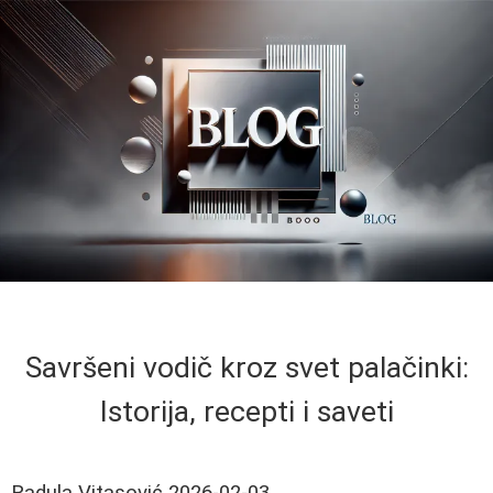
Savršeni vodič kroz svet palačinki:
Istorija, recepti i saveti
Radula Vitasović
2026-02-03