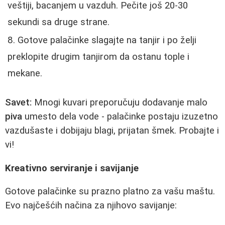
veštiji, bacanjem u vazduh. Pečite još 20-30
sekundi sa druge strane.
Gotove palačinke slagajte na tanjir i po želji
preklopite drugim tanjirom da ostanu tople i
mekane.
Savet:
Mnogi kuvari preporučuju dodavanje malo
piva
umesto dela vode - palačinke postaju izuzetno
vazdušaste i dobijaju blagi, prijatan šmek. Probajte i
vi!
Kreativno serviranje i savijanje
Gotove palačinke su prazno platno za vašu maštu.
Evo najčešćih načina za njihovo savijanje: