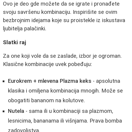
Ovo je deo gde možete da se igrate i pronađete
svoju savršenu kombinaciju. Inspirišite se ovim
bezbrojnim idejama koje su proistekle iz iskustava
ljubitelja palačinki.
Slatki raj
Za one koji vole da se zaslade, izbor je ogroman.
Klasične kombinacije uvek pobeđuju:
Eurokrem + mlevena Plazma keks
- apsolutna
klasika i omiljena kombinacija mnogih. Može se
obogatiti bananom na kolutove.
Nutela
- sama ili u kombinaciji sa plazmom,
lesnicima, bananama ili višnjama. Prava bomba
zadovoljstva.