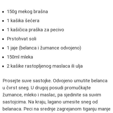
150g mekog brašna
1 kašika šećera
1 kašičica praška za pecivo
Prstohvat soli
1 jaje (belanca i žumance odvojeno)
150ml mleka
2 kašike rastopljenog maslaca ili ulja
Prosejte suve sastojke. Odvojeno umutite belanca
u čvrst sneg. U drugoj posudi promučkajte
žumance, mleko i maslac, pa sjedinite sa suvim
sastojcima. Na kraju, lagano umesite sneg od
belanaca. Peci na srednje zagrejanom tiganju manje