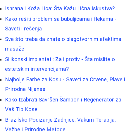
Ishrana i Koža Lica: Šta Kažu Lična Iskustva?
Kako rešiti problem sa bubuljicama i flekama -
Saveti i rešenja
Sve što treba da znate o blagotvornim efektima
masaže
Silikonski implantati: Za i protiv - Šta mislite o
estetskim intervencijama?
Najbolje Farbe za Kosu - Saveti za Crvene, Plave i
Prirodne Nijanse
Kako Izabrati Savršen Šampon i Regenerator za
Vaš Tip Kose
Brazilsko Podizanje Zadnjice: Vakum Terapija,
Vežbe i Prirodne Metode