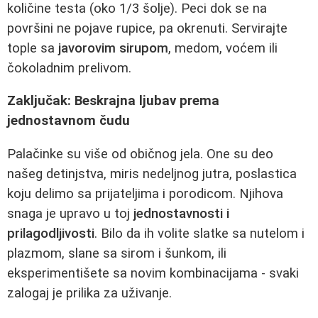
količine testa (oko 1/3 šolje). Peci dok se na
površini ne pojave rupice, pa okrenuti. Servirajte
tople sa
javorovim sirupom
, medom, voćem ili
čokoladnim prelivom.
Zaključak: Beskrajna ljubav prema
jednostavnom čudu
Palačinke su više od običnog jela. One su deo
našeg detinjstva, miris nedeljnog jutra, poslastica
koju delimo sa prijateljima i porodicom. Njihova
snaga je upravo u toj
jednostavnosti i
prilagodljivosti
. Bilo da ih volite slatke sa nutelom i
plazmom, slane sa sirom i šunkom, ili
eksperimentišete sa novim kombinacijama - svaki
zalogaj je prilika za uživanje.