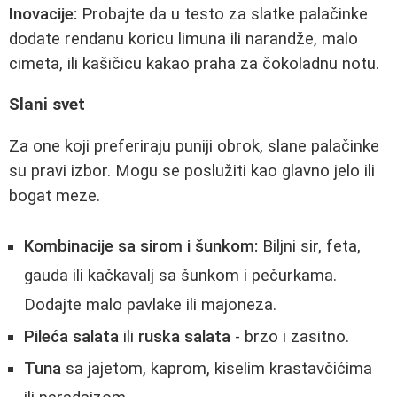
Inovacije:
Probajte da u testo za slatke palačinke
dodate rendanu koricu limuna ili narandže, malo
cimeta, ili kašičicu kakao praha za čokoladnu notu.
Slani svet
Za one koji preferiraju puniji obrok, slane palačinke
su pravi izbor. Mogu se poslužiti kao glavno jelo ili
bogat meze.
Kombinacije sa sirom i šunkom:
Biljni sir, feta,
gauda ili kačkavalj sa šunkom i pečurkama.
Dodajte malo pavlake ili majoneza.
Pileća salata
ili
ruska salata
- brzo i zasitno.
Tuna
sa jajetom, kaprom, kiselim krastavčićima