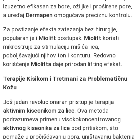
izuzetno efikasan za bore, ožiljke i proširene pore,
a uređaj
Dermapen
omogućava preciznu kontrolu.
Za postizanje efekta zatezanja bez hirurgije,
popularan je i
Miolift
postupak.
Miolift
koristi
mikrostruje za stimulaciju mišića lica,
poboljšavajući njihov ton i konturu. Redovno
korišćenje
Miolifta
daje prirodan lifting efekat.
Terapije Kisikom i Tretmani za Problematičnu
Kožu
Još jedan revolucionaran pristup je terapija
aktivnim kiseonikom za lice
. Ova metoda
podrazumeva primenu visokokoncentrovanog
aktivnog kiseonika za lice
pod pritiskom, što
pomaže u pročišćavanju pora, uništavanju bakterija