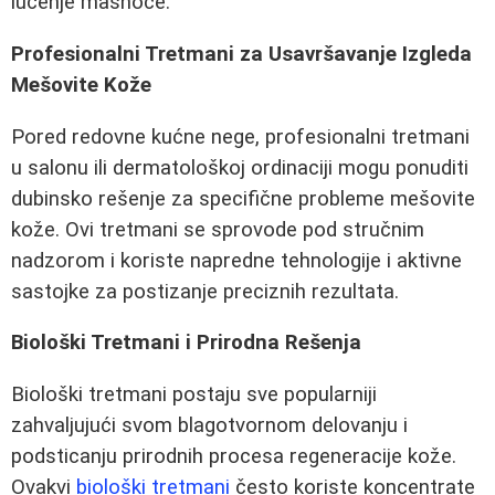
lučenje masnoće.
Profesionalni Tretmani za Usavršavanje Izgleda
Mešovite Kože
Pored redovne kućne nege, profesionalni tretmani
u salonu ili dermatološkoj ordinaciji mogu ponuditi
dubinsko rešenje za specifične probleme mešovite
kože. Ovi tretmani se sprovode pod stručnim
nadzorom i koriste napredne tehnologije i aktivne
sastojke za postizanje preciznih rezultata.
Biološki Tretmani i Prirodna Rešenja
Biološki tretmani postaju sve popularniji
zahvaljujući svom blagotvornom delovanju i
podsticanju prirodnih procesa regeneracije kože.
Ovakvi
biološki tretmani
često koriste koncentrate