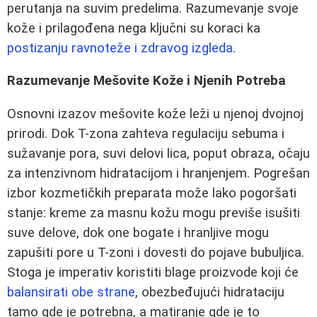
perutanja na suvim predelima. Razumevanje svoje
kože i prilagođena nega ključni su koraci ka
postizanju ravnoteže i zdravog izgleda
.
Razumevanje Mešovite Kože i Njenih Potreba
Osnovni izazov mešovite kože leži u njenoj dvojnoj
prirodi. Dok T-zona zahteva regulaciju sebuma i
sužavanje pora, suvi delovi lica, poput obraza, očaju
za intenzivnom hidratacijom i hranjenjem. Pogrešan
izbor kozmetičkih preparata može lako pogoršati
stanje: kreme za masnu kožu mogu previše isušiti
suve delove, dok one bogate i hranljive mogu
zapušiti pore u T-zoni i dovesti do pojave bubuljica.
Stoga je imperativ koristiti blage proizvode koji će
balansirati obe strane
, obezbeđujući hidrataciju
tamo gde je potrebna, a matiranje gde je to