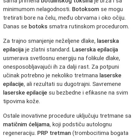
sama primena
botulinskog toksina
je brza i sa
minimumom nelagodnosti.
Botoksom
se mogu
tretirati bore na čelu, među obrvama i oko očiju.
Danas se
botoks
smatra rutinskom procedurom.
Za trajno smanjenje neželjene dlake,
laserska
epilacija
je zlatni standard.
Laserska epilacija
usmerava svetlosnu energiju na folikule dlake,
onesposobljavajući ih za dalji rast. Za potpuni
učinak potrebno je nekoliko tretmana
laserske
epilacije
, ali rezultati su dugotrajni. Savremene
laserske epilacije
su bezbedne i efikasne na svim
tipovima kože.
Ostale inovativne procedure uključuju tretmane sa
matičnim ćelijama
, koji podstiču autolognu
regeneraciju.
PRP tretman
(trombocitima bogata