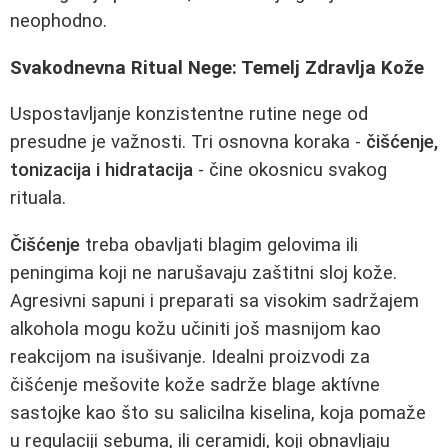
neophodno.
Svakodnevna Ritual Nege: Temelj Zdravlja Kože
Uspostavljanje konzistentne rutine nege od
presudne je važnosti. Tri osnovna koraka -
čišćenje,
tonizacija i hidratacija
- čine okosnicu svakog
rituala.
Čišćenje
treba obavljati blagim gelovima ili
peningima koji ne narušavaju zaštitni sloj kože.
Agresivni sapuni i preparati sa visokim sadržajem
alkohola mogu kožu učiniti još masnijom kao
reakcijom na isušivanje. Idealni proizvodi za
čišćenje mešovite kože sadrže blage aktívne
sastojke kao što su salicilna kiselina, koja pomaže
u regulaciji sebuma, ili ceramidi, koji obnavljaju