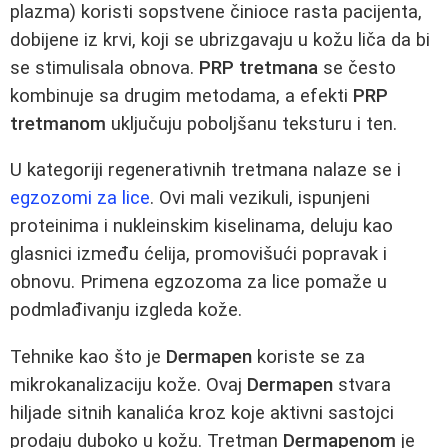
plazma) koristi sopstvene činioce rasta pacijenta,
dobijene iz krvi, koji se ubrizgavaju u kožu liča da bi
se stimulisala obnova.
PRP tretmana
se često
kombinuje sa drugim metodama, a efekti
PRP
tretmanom
uključuju poboljšanu teksturu i ten.
U kategoriji regenerativnih tretmana nalaze se i
egzozomi za lice
. Ovi mali vezikuli, ispunjeni
proteinima i nukleinskim kiselinama, deluju kao
glasnici između ćelija, promovišući popravak i
obnovu. Primena egzozoma za lice pomaže u
podmlađivanju izgleda kože.
Tehnike kao što je
Dermapen
koriste se za
mikrokanalizaciju kože. Ovaj
Dermapen
stvara
hiljade sitnih kanalića kroz koje aktivni sastojci
prodaju duboko u kožu. Tretman
Dermapenom
je