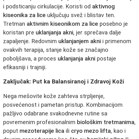
i podsticanju cirkulacije. Koristi od
aktivnog
kiseonika za lice
uključuju svež i blistav ten.
Tretman
aktivnim kiseonikom za lice
posebno je
koristan pre
uklanjanja akni
, jer sprečava dalje
zapaljenje. Redovnim
uklanjanjem akni
i primenom
ovakvih terapija, stanje kože se značajno
poboljšava, a proces
uklanjanja akni
postaje
efikasniji i trajniji.
Zaključak: Put ka Balansiranoj i Zdravoj Koži
Nega mešovite kože zahteva strpljenje,
posvećenost i pametan pristup. Kombinacijom
pažljivo odabrane svakodnevne rutine sa
povremenim profesionalnim
biološkim tretmanima
,
poput
mezoterapije lica
ili
cryo mezo lifta
, kao i