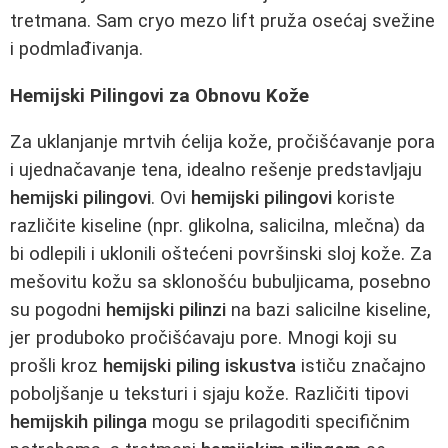
tretmana. Sam cryo mezo lift pruža osećaj svežine
i podmlađivanja.
Hemijski Pilingovi za Obnovu Kože
Za uklanjanje mrtvih ćelija kože, pročišćavanje pora
i ujednačavanje tena, idealno rešenje predstavljaju
hemijski pilingovi
. Ovi
hemijski pilingovi
koriste
različite kiseline (npr. glikolna, salicilna, mlečna) da
bi odlepili i uklonili oštećeni površinski sloj kože. Za
mešovitu kožu sa sklonošću bubuljicama, posebno
su pogodni
hemijski pilinzi
na bazi salicilne kiseline,
jer produboko pročišćavaju pore. Mnogi koji su
prošli kroz
hemijski piling iskustva
ističu značajno
poboljšanje u teksturi i sjaju kože. Različiti tipovi
hemijskih pilinga
mogu se prilagoditi specifičnim