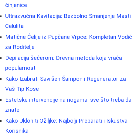
činjenice
Ultrazvučna Kavitacija: Bezbolno Smanjenje Masti i
Celulita
Matične Ćelije iz Pupčane Vrpce: Kompletan Vodič
za Roditelje
Depilacija šećerom: Drevna metoda koja vraća
popularnost
Kako Izabrati Savršen Šampon i Regenerator za
Vaš Tip Kose
Estetske intervencije na nogama: sve što treba da
znate
Kako Ukloniti Ožiljke: Najbolji Preparati i Iskustva
Korisnika