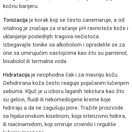
kožnu barijeru.
Tonizacija
je korak koji se često zanemaruje, a od
vitalnog je značaja za vraćanje pH ravnoteže kože i
uklanjanje poslednjih tragova nečistoća.
Izbegavajte tonike sa alkoholom i opredelite se za
one sa umirujućim sastojcima kao što su pantenol,
bisabolol ili termalna voda.
Hidratacija
je neophodna čak i za masniju kožu.
Dehidrirana koža često reaguje pojačanim lučenjem
sebuma. Ključ je u izboru laganih tekstura kao što
su gelovi, fluidi ili nekomedogene kreme koje
hidriraju a da ne zagušuju pore. Tražite proizvode
sa hijaluronskom kiselinom, koja intenzivno hidrira,
ili niacinamidom, koji smiruje crvenilo i reguliše