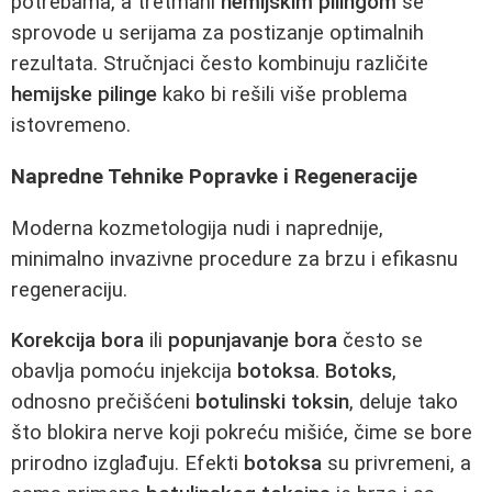
potrebama, a tretmani
hemijskim pilingom
se
sprovode u serijama za postizanje optimalnih
rezultata. Stručnjaci često kombinuju različite
hemijske pilinge
kako bi rešili više problema
istovremeno.
Napredne Tehnike Popravke i Regeneracije
Moderna kozmetologija nudi i naprednije,
minimalno invazivne procedure za brzu i efikasnu
regeneraciju.
Korekcija bora
ili
popunjavanje bora
često se
obavlja pomoću injekcija
botoksa
.
Botoks
,
odnosno prečišćeni
botulinski toksin
, deluje tako
što blokira nerve koji pokreću mišiće, čime se bore
prirodno izglađuju. Efekti
botoksa
su privremeni, a