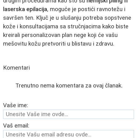
drugim procedurama kao što su
hemijski piling
ili
laserska epilacija
, moguće je postići ravnotežu i
savršen ten. Ključ je u slušanju potreba sopstvene
kože i konsultacijama sa stručnjacima kako biste
kreirali personalizovan plan nege koji će vašu
mešovitu kožu pretvoriti u blistavu i zdravu.
Komentari
Trenutno nema komentara za ovaj članak.
Vaše ime:
Vaš email: