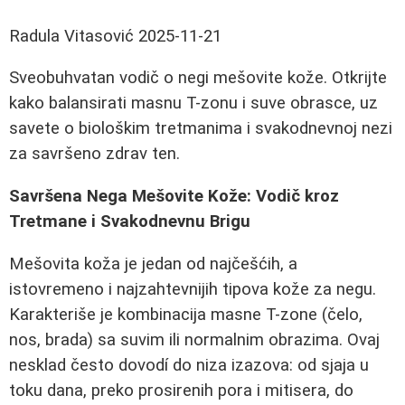
Radula Vitasović
2025-11-21
Sveobuhvatan vodič o negi mešovite kože. Otkrijte
kako balansirati masnu T-zonu i suve obrasce, uz
savete o biološkim tretmanima i svakodnevnoj nezi
za savršeno zdrav ten.
Savršena Nega Mešovite Kože: Vodič kroz
Tretmane i Svakodnevnu Brigu
Mešovita koža je jedan od najčešćih, a
istovremeno i najzahtevnijih tipova kože za negu.
Karakteriše je kombinacija masne T-zone (čelo,
nos, brada) sa suvim ili normalnim obrazima. Ovaj
nesklad često dovodí do niza izazova: od sjaja u
toku dana, preko prosirenih pora i mitisera, do