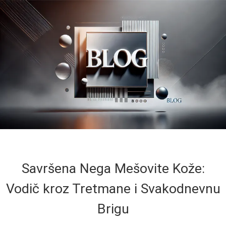
Savršena Nega Mešovite Kože:
Vodič kroz Tretmane i Svakodnevnu
Brigu