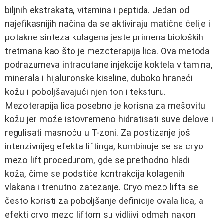
biljnih ekstrakata, vitamina i peptida. Jedan od
najefikasnijih načina da se aktiviraju matične ćelije i
potakne sinteza kolagena jeste primena bioloških
tretmana kao što je mezoterapija lica. Ova metoda
podrazumeva intracutane injekcije koktela vitamina,
minerala i hijaluronske kiseline, duboko hraneći
kožu i poboljšavajući njen ton i teksturu.
Mezoterapija lica posebno je korisna za mešovitu
kožu jer može istovremeno hidratisati suve delove i
regulisati masnoću u T-zoni. Za postizanje još
intenzivnijeg efekta liftinga, kombinuje se sa cryo
mezo lift procedurom, gde se prethodno hladi
koža, čime se podstiče kontrakcija kolagenih
vlakana i trenutno zatezanje. Cryo mezo lifta se
često koristi za poboljšanje definicije ovala lica, a
efekti cryo mezo liftom su vidljivi odmah nakon