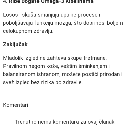
4. Ribe Bogate Omega-3 Kiselinama
Losos i skuša smanjuju upalne procese i
poboljšavaju funkciju mozga, što doprinosi boljem
celokupnom zdravlju.
Zaključak
Mladolik izgled ne zahteva skupe tretmane.
Pravilnom negom kože, veštim šminkanjem i
balansiranom ishranom, možete postići prirodan i
svež izgled bez rizika po zdravlje.
Komentari
Trenutno nema komentara za ovaj članak.