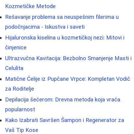
Kozmetičke Metode
Rešavanje problema sa neuspešnim filerima u
podočnjacima - Iskustva i saveti
Hijaluronska kiselina u kozmetičkoj nezi: Mitovi i
činjenice
Ultrazvučna Kavitacija: Bezbolno Smanjenje Masti i
Celulita
Matične Ćelije iz Pupčane Vrpce: Kompletan Vodič
za Roditelje
Depilacija šećerom: Drevna metoda koja vraća
popularnost
Kako Izabrati Savršen Šampon i Regenerator za
Vaš Tip Kose