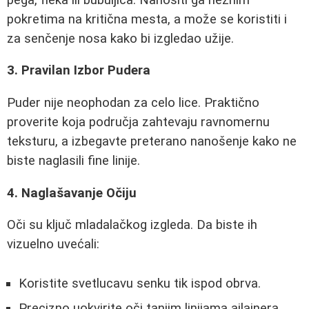
pokretima na kritična mesta, a može se koristiti i
za senčenje nosa kako bi izgledao užije.
3. Pravilan Izbor Pudera
Puder nije neophodan za celo lice. Praktično
proverite koja područja zahtevaju ravnomernu
teksturu, a izbegavte preterano nanošenje kako ne
biste naglasili fine linije.
4. Naglašavanje Očiju
Oči su ključ mladalačkog izgleda. Da biste ih
vizuelno uvećali:
Koristite svetlucavu senku tik ispod obrva.
Precizno uokvirite oči tanjim linijama ajlajnera.