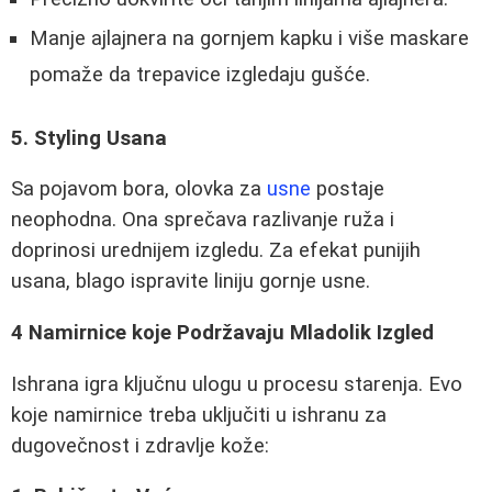
Manje ajlajnera na gornjem kapku i više maskare
pomaže da trepavice izgledaju gušće.
5. Styling Usana
Sa pojavom bora, olovka za
usne
postaje
neophodna. Ona sprečava razlivanje ruža i
doprinosi urednijem izgledu. Za efekat punijih
usana, blago ispravite liniju gornje usne.
4 Namirnice koje Podržavaju Mladolik Izgled
Ishrana igra ključnu ulogu u procesu starenja. Evo
koje namirnice treba uključiti u ishranu za
dugovečnost i zdravlje kože: