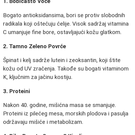
1. Bobičasto Voće
Bogato antioksidansima, bori se protiv slobodnih
radikala koji oštećuju ćelije. Visok sadržaj vitamina
C umanjuje fine bore, ostavljajući kožu glatkom.
2. Tamno Zeleno Povrće
Špinat i kelj sadrže lutein i zeoksantin, koji štite
kožu od UV zračenja. Takođe su bogati vitaminom
K, ključnim za jačinu kostiju.
3. Proteini
Nakon 40. godine, mišićna masa se smanjuje.
Proteini iz pilećeg mesa, morskih plodova i pasulja
održavaju mišiće i metabolizam.