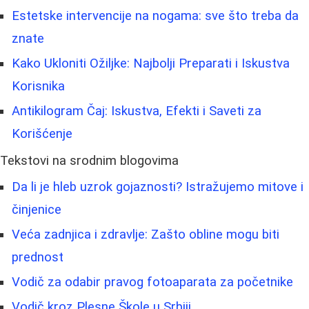
Estetske intervencije na nogama: sve što treba da
znate
Kako Ukloniti Ožiljke: Najbolji Preparati i Iskustva
Korisnika
Antikilogram Čaj: Iskustva, Efekti i Saveti za
Korišćenje
Tekstovi na srodnim blogovima
Da li je hleb uzrok gojaznosti? Istražujemo mitove i
činjenice
Veća zadnjica i zdravlje: Zašto obline mogu biti
prednost
Vodič za odabir pravog fotoaparata za početnike
Vodič kroz Plesne Škole u Srbiji