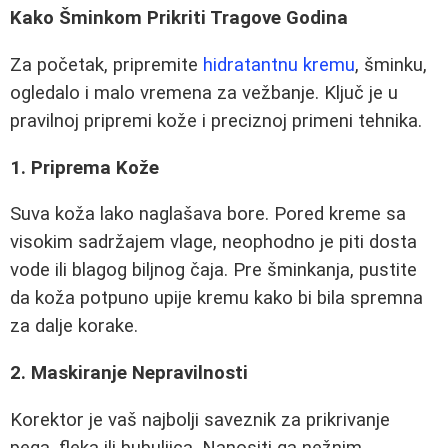
Kako Šminkom Prikriti Tragove Godina
Za početak, pripremite
hidratantnu kremu
, šminku,
ogledalo i malo vremena za vežbanje. Ključ je u
pravilnoj pripremi kože i preciznoj primeni tehnika.
1. Priprema Kože
Suva koža lako naglašava bore. Pored kreme sa
visokim sadržajem vlage, neophodno je piti dosta
vode ili blagog biljnog čaja. Pre šminkanja, pustite
da koža potpuno upije kremu kako bi bila spremna
za dalje korake.
2. Maskiranje Nepravilnosti
Korektor je vaš najbolji saveznik za prikrivanje
pega, fleka ili bubuljica. Nanositi ga nežnim