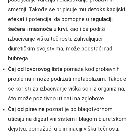
smetnji. Takođe se pripisuje mu
detoksikacijski
efekat
i potencijal da pomogne u
regulaciji
šećera i masnoća u krvi
, kao i da podrži
izbacivanje viška tečnosti. Zahvaljujući
diuretičkim svojstvima, može podstaći rad
bubrega.
Čaj od lovorovog lista
pomaže kod probavnih
problema i može podržati metabolizam. Takođe
se koristi za izbacivanje viška soli iz organizma,
što može pozitivno uticati na zglobove.
Čaj od pirevine
poznat je po blagotvornom
uticaju na digestivni sistem i blagom diuretskom
dejstvu, pomažući u eliminaciji viška tečnosti.