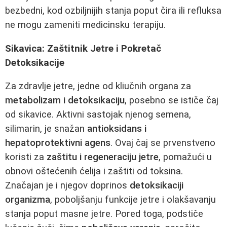
bezbedni, kod ozbiljnijih stanja poput čira ili refluksa
ne mogu zameniti medicinsku terapiju.
Sikavica: Zaštitnik Jetre i Pokretač
Detoksikacije
Za zdravlje jetre, jedne od kliučnih organa za
metabolizam i detoksikaciju
, posebno se ističe čaj
od sikavice. Aktivni sastojak njenog semena,
silimarin, je snažan
antioksidans i
hepatoprotektivni agens
. Ovaj čaj se prvenstveno
koristi za
zaštitu i regeneraciju jetre
, pomažući u
obnovi oštećenih ćelija i zaštiti od toksina.
Značajan je i njegov doprinos
detoksikaciji
organizma
, poboljšanju funkcije jetre i olakšavanju
stanja poput masne jetre. Pored toga, podstiče