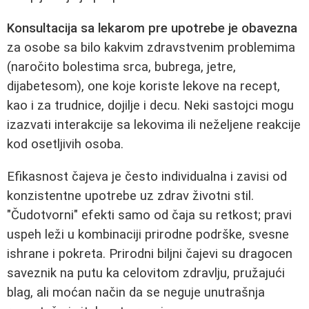
Konsultacija sa lekarom pre upotrebe je obavezna
za osobe sa bilo kakvim zdravstvenim problemima
(naročito bolestima srca, bubrega, jetre,
dijabetesom), one koje koriste lekove na recept,
kao i za trudnice, dojilje i decu. Neki sastojci mogu
izazvati interakcije sa lekovima ili neželjene reakcije
kod osetljivih osoba.
Efikasnost čajeva je često individualna i zavisi od
konzistentne upotrebe uz zdrav životni stil.
"Čudotvorni" efekti samo od čaja su retkost; pravi
uspeh leži u kombinaciji prirodne podrške, svesne
ishrane i pokreta. Prirodni biljni čajevi su dragocen
saveznik na putu ka celovitom zdravlju, pružajući
blag, ali moćan način da se neguje unutrašnja