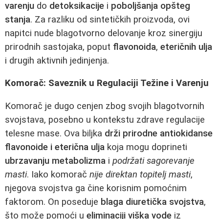
varenju
do
detoksikacije
i
poboljšanja opšteg
stanja
. Za razliku od sintetičkih proizvoda, ovi
napitci nude blagotvorno delovanje kroz sinergiju
prirodnih sastojaka, poput
flavonoida
,
eteričnih ulja
i drugih aktivnih jedinjenja.
Komorač: Saveznik u Regulaciji Težine i Varenju
Komorač je dugo cenjen zbog svojih blagotvornih
svojstava, posebno u kontekstu zdrave regulacije
telesne mase. Ova biljka
drži prirodne antiokidanse
flavonoide i eterična ulja
koja mogu doprineti
ubrzavanju metabolizma
i
podržati sagorevanje
masti
. Iako komorač
nije direktan topitelj masti
,
njegova svojstva ga čine korisnim pomoćnim
faktorom. On poseduje
blaga diuretička svojstva
,
što može pomoći u
eliminaciji viška vode
iz