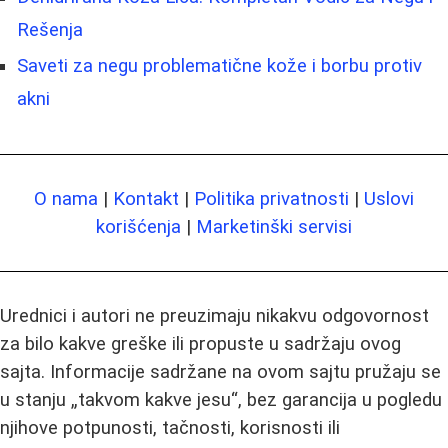
Rešenja
Saveti za negu problematične kože i borbu protiv
akni
O nama
|
Kontakt
|
Politika privatnosti
|
Uslovi
korišćenja
|
Marketinški servisi
Urednici i autori ne preuzimaju nikakvu odgovornost
za bilo kakve greške ili propuste u sadržaju ovog
sajta. Informacije sadržane na ovom sajtu pružaju se
u stanju „takvom kakve jesu“, bez garancija u pogledu
njihove potpunosti, tačnosti, korisnosti ili