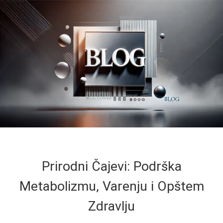
Prirodni Čajevi: Podrška
Metabolizmu, Varenju i Opštem
Zdravlju