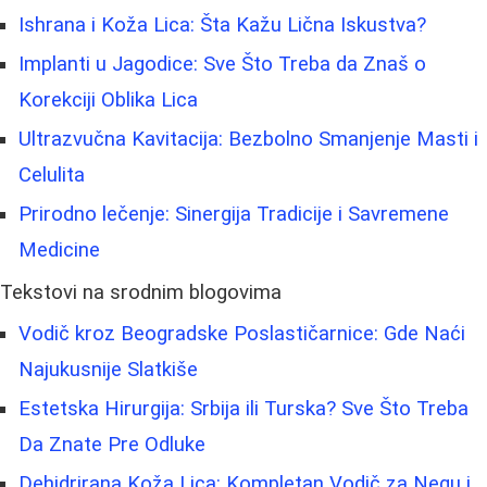
Ishrana i Koža Lica: Šta Kažu Lična Iskustva?
Implanti u Jagodice: Sve Što Treba da Znaš o
Korekciji Oblika Lica
Ultrazvučna Kavitacija: Bezbolno Smanjenje Masti i
Celulita
Prirodno lečenje: Sinergija Tradicije i Savremene
Medicine
Tekstovi na srodnim blogovima
Vodič kroz Beogradske Poslastičarnice: Gde Naći
Najukusnije Slatkiše
Estetska Hirurgija: Srbija ili Turska? Sve Što Treba
Da Znate Pre Odluke
Dehidrirana Koža Lica: Kompletan Vodič za Negu i