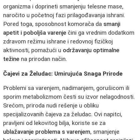
organizma i doprineti smanjenju telesne mase,
naročito u početnoj fazi prilagođavanja ishrani.
Pored toga, sposobnost komorača da
smanji
apetit i poboljša varenje
čini ga vrednim dodatkom
zdravom režimu ishrane i redovnoj fizičkoj
aktivnosti, pomažući u
održavanju optimalne
težine
na prirodan način.
Čajevi za Želudac: Umirujuća Snaga Prirode
Problemi sa varenjem, nadimanjem, gorušicom ili
sporim metabolizmom česti su izvor nelagodnosti.
Srećom, priroda nudi rešenje u obliku
specijalizovanih čajeva za želudac. Ovi napitci,
pravljeni od lekovitog bilja, koriste se za
ublažavanje problema s varenjem
, smanjenje