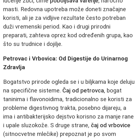
lučenje žuči, čime
poboljšava varenje
, naročito
masti. Redovna upotreba može doneti značajne
koristi, ali je za vidljive rezultate često potreban
duži vremenski period. Kao i drugi prirodni
preparati, zahteva oprez kod određenih grupa, kao
što su trudnice i dojilje.
Petrovac i Vrbovica: Od Digestije do Urinarnog
Zdravlja
Bogatstvo prirode ogleda se i u biljkama koje deluju
na specifične sisteme.
Čaj od petrovca
, bogat
taninima i flavonoidima, tradicionalno se koristi za
probleme digestivnog trakta, posebno dijareju, a
ima i antibakterijsko dejstvo korisno za manje rane
i upale sluzokože. S druge strane,
čaj od vrbovice
(sitnocvetne mlečike) prepoznat je po svom