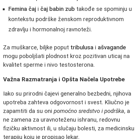
Femina čaj
i
čaj babin zub
takođe se spominju u
kontekstu podrške ženskom reproduktivnom
zdravlju i hormonalnoj ravnoteži.
Za muškarce, biljke poput
tribulusa
i
ašvagande
mogu poboljšati plodnost kroz pozitivan uticaj na
kvalitet sperme i nivo testosterona.
Važna Razmatranja i Opšta Načela Upotrebe
Iako su prirodni čajevi generalno bezbedni, njihova
upotreba zahteva odgovornost i svest. Kliučno je
zapamtiti da su oni
pomoćno sredstvo i podrška
, a
ne zamena za uravnoteženu ishranu, redovnu
fizičku aktivnost ili, u slučaju bolesti, za medicinsku
terapiju koju je propisao lekar.