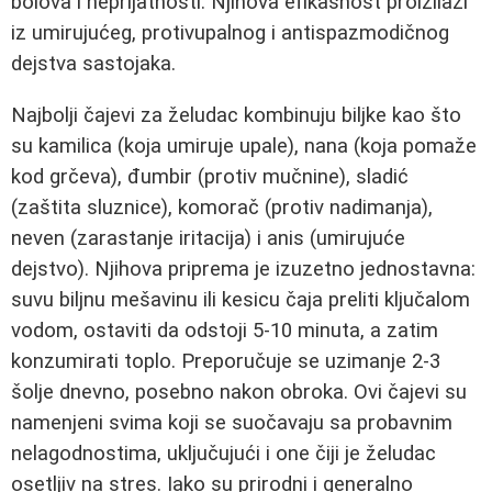
bolova i neprijatnosti. Njihova efikasnost proizilazi
iz umirujućeg, protivupalnog i antispazmodičnog
dejstva sastojaka.
Najbolji čajevi za želudac kombinuju biljke kao što
su kamilica (koja umiruje upale), nana (koja pomaže
kod grčeva), đumbir (protiv mučnine), sladić
(zaštita sluznice), komorač (protiv nadimanja),
neven (zarastanje iritacija) i anis (umirujuće
dejstvo). Njihova priprema je izuzetno jednostavna:
suvu biljnu mešavinu ili kesicu čaja preliti ključalom
vodom, ostaviti da odstoji 5-10 minuta, a zatim
konzumirati toplo. Preporučuje se uzimanje 2-3
šolje dnevno, posebno nakon obroka. Ovi čajevi su
namenjeni svima koji se suočavaju sa probavnim
nelagodnostima, uključujući i one čiji je želudac
osetljiv na stres. Iako su prirodni i generalno