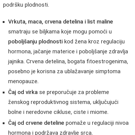
podršku plodnosti.
Vrkuta, maca, crvena detelina i list maline
smatraju se biljkama koje mogu pomoći u
poboljšanju plodnosti
kod žena kroz regulaciju
hormona, jačanje materice i poboljšanje zdravlja
jajnika. Crvena detelina, bogata fitoestrogenima,
posebno je korisna za ublažavanje simptoma
menopauze.
Čaj od virka
se preporučuje za probleme
ženskog reproduktivnog sistema, uključujući
bolne i neredovne cikluse, ciste i miome.
Čaj od crvene deteline
pomaže u regulaciji nivoa
hormona i podržava zdravlje srca.