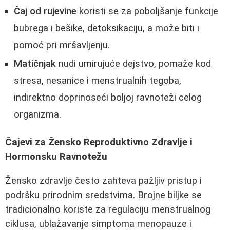
Čaj od rujevine
koristi se za poboljšanje funkcije
bubrega i bešike, detoksikaciju, a može biti i
pomoć pri mršavljenju.
Matičnjak
nudi umirujuće dejstvo, pomaže kod
stresa, nesanice i menstrualnih tegoba,
indirektno doprinoseći boljoj ravnoteži celog
organizma.
Čajevi za Žensko Reproduktivno Zdravlje i
Hormonsku Ravnotežu
Žensko zdravlje često zahteva pažljiv pristup i
podršku prirodnim sredstvima. Brojne biljke se
tradicionalno koriste za regulaciju menstrualnog
ciklusa, ublažavanje simptoma menopauze i