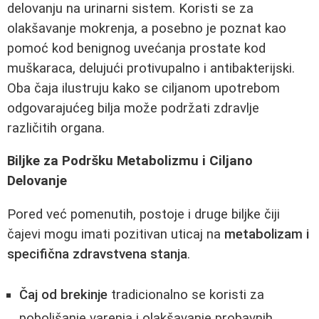
delovanju na urinarni sistem. Koristi se za
olakšavanje mokrenja, a posebno je poznat kao
pomoć kod benignog uvećanja prostate kod
muškaraca, delujući protivupalno i antibakterijski.
Oba čaja ilustruju kako se ciljanom upotrebom
odgovarajućeg bilja može podržati zdravlje
različitih organa.
Biljke za Podršku Metabolizmu i Ciljano
Delovanje
Pored već pomenutih, postoje i druge biljke čiji
čajevi mogu imati pozitivan uticaj na
metabolizam i
specifična zdravstvena stanja
.
Čaj od brekinje
tradicionalno se koristi za
poboljšanje varenja i olakšavanje probavnih