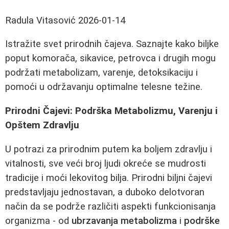
Radula Vitasović
2026-01-14
Istražite svet prirodnih čajeva. Saznajte kako biljke
poput komorača, sikavice, petrovca i drugih mogu
podržati metabolizam, varenje, detoksikaciju i
pomoći u održavanju optimalne telesne težine.
Prirodni Čajevi: Podrška Metabolizmu, Varenju i
Opštem Zdravlju
U potrazi za prirodnim putem ka boljem zdravlju i
vitalnosti, sve veći broj ljudi okreće se mudrosti
tradicije i moći lekovitog bilja. Prirodni biljni čajevi
predstavljaju jednostavan, a duboko delotvoran
način da se podrže različiti aspekti funkcionisanja
organizma - od
ubrzavanja metabolizma
i
podrške