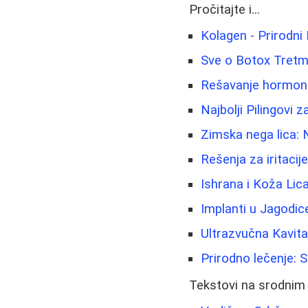
Pročitajte i...
Kolagen - Prirodni 
Sve o Botox Tretma
Rešavanje hormonsk
Najbolji Pilingovi
Zimska nega lica: N
Rešenja za iritacije
Ishrana i Koža Lic
Implanti u Jagodic
Ultrazvučna Kavita
Prirodno lečenje: 
Tekstovi na srodnim