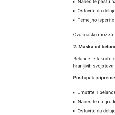
Nanesite pastu n
Ostavite da deluj
Temeljno isperit
Ovu masku možete ko
2. Maska od belan
Belance je takođe o
hranljivih svojstav
Postupak pripreme
Umutite 1 belance
Nanesite na grud
Ostavite da deluj