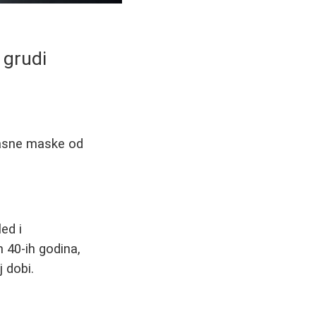
 grudi
ikasne maske od
ed i
 40-ih godina,
 dobi.