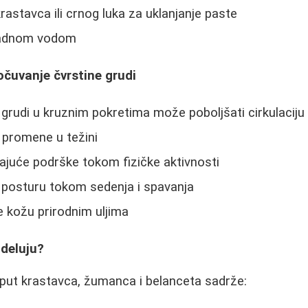
rastavca ili crnog luka za uklanjanje paste
hladnom vodom
očuvanje čvrstine grudi
rudi u kruznim pokretima može poboljšati cirkulaciju
 promene u težini
ajuće podrške tokom fizičke aktivnosti
 posturu tokom sedenja i spavanja
e kožu prirodnim uljima
deluju?
oput krastavca, žumanca i belanceta sadrže: