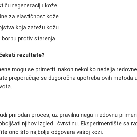
stiču regeneraciju kože
ne za elastičnost kože
ojstva koja zatežu kožu
i borbu protiv starenja
čekati rezultate?
mene mogu se primetiti nakon nekoliko nedelja redovn
tate preporučuje se dugoročna upotreba ovih metoda u
vota.
rudi prirodan proces, uz pravilnu negu i redovnu primen
oljšati njihov izgled i čvrstinu. Eksperimentište sa ra
ite ono što najbolje odgovara vašoj koži.