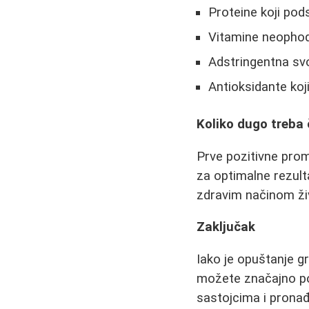
Proteine koji pod
Vitamine neophod
Adstringentna sv
Antioksidante koj
Koliko dugo treba 
Prve pozitivne pro
za optimalne rezul
zdravim načinom ži
Zaključak
Iako je opuštanje g
možete značajno pob
sastojcima i pronađ