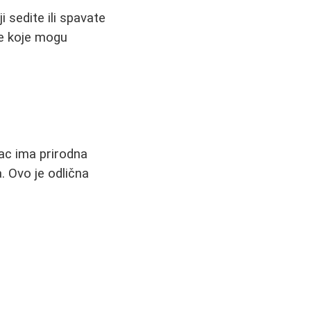
i sedite ili spavate
de koje mogu
ac ima prirodna
. Ovo je odlična