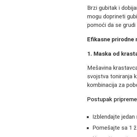
Brzi gubitak i dobija
mogu doprineti gubi
pomoći da se grudi
Efikasne prirodne 
1. Maska od krast
Mešavina krastavca
svojstva toniranja 
kombinacija za pobo
Postupak pripreme
Izblendajte jedan
Pomešajte sa 1 ž