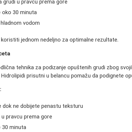
a grudi u pravcu prema gore
e oko 30 minuta
e hladnom vodom
ristiti jednom nedeljno za optimalne rezultate.
ceta
dlična tehnika za podizanje opuštenih grudi zbog svoji
a. Hidrolipidi prisutni u belancu pomažu da podignete o
:
 dok ne dobijete penastu teksturu
i u pravcu prema gore
e 30 minuta