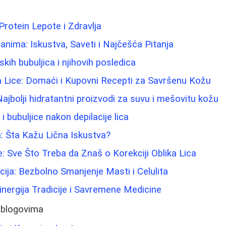
Protein Lepote i Zdravlja
nima: Iskustva, Saveti i Najčešća Pitanja
ih bubuljica i njihovih posledica
 za Lice: Domaći i Kupovni Recepti za Savršenu Kožu
ajbolji hidratantni proizvodi za suvu i mešovitu kožu
 i bubuljice nakon depilacije lica
a: Šta Kažu Lična Iskustva?
e: Sve Što Treba da Znaš o Korekciji Oblika Lica
cija: Bezbolno Smanjenje Masti i Celulita
Sinergija Tradicije i Savremene Medicine
 blogovima