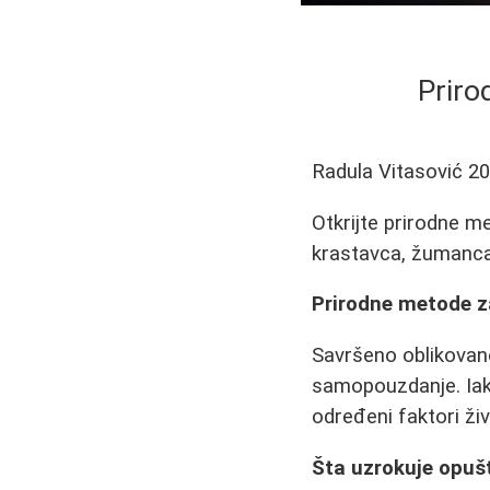
Priro
Radula Vitasović
20
Otkrijte prirodne m
krastavca, žumanca 
Prirodne metode z
Savršeno oblikovane
samopouzdanje. Iako
određeni faktori ži
Šta uzrokuje opuš