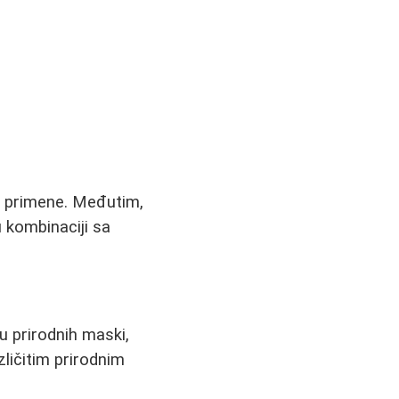
e primene. Međutim,
 kombinaciji sa
u prirodnih maski,
zličitim prirodnim