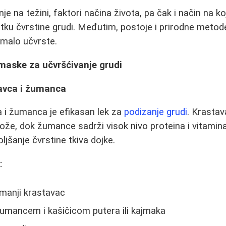
nje na težini, faktori načina života, pa čak i način na koj
tku čvrstine grudi. Međutim, postoje i prirodne meto
 malo učvrste.
maske za učvršćivanje grudi
avca i žumanca
 i žumanca je efikasan lek za
podizanje grudi
. Krastav
kože, dok žumance sadrži visok nivo proteina i vitamina
ljšanje čvrstine tkiva dojke.
:
 manji krastavac
umancem i kašičicom putera ili kajmaka