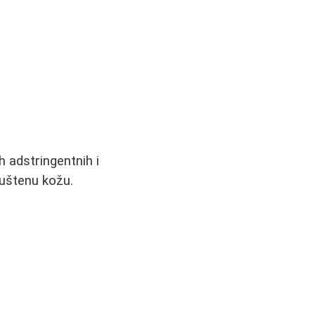
h adstringentnih i
puštenu kožu.