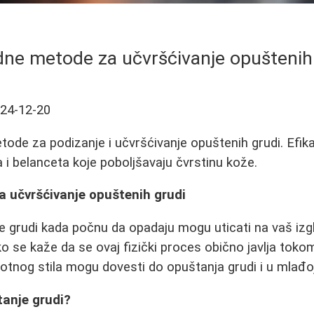
dne metode za učvršćivanje opuštenih
24-12-20
etode za podizanje i učvršćivanje opuštenih grudi. Ef
i belanceta koje poboljšavaju čvrstinu kože.
a učvršćivanje opuštenih grudi
 grudi kada počnu da opadaju mogu uticati na vaš izgl
 se kaže da se ovaj fizički proces obično javlja tokom
votnog stila mogu dovesti do opuštanja grudi i u mlađoj
tanje grudi?