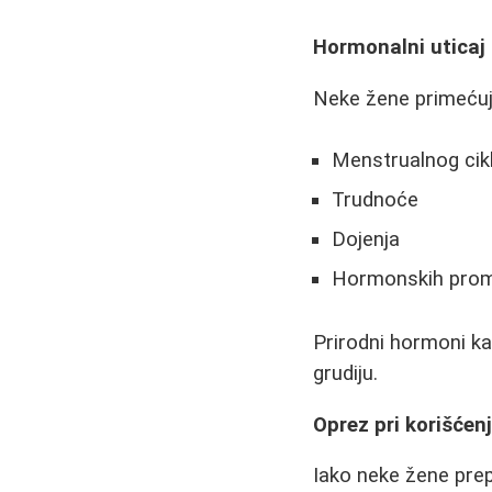
Hormonalni uticaj 
Neke žene primećuju
Menstrualnog cik
Trudnoće
Dojenja
Hormonskih prom
Prirodni hormoni ka
grudiju.
Oprez pri korišćen
Iako neke žene prepo