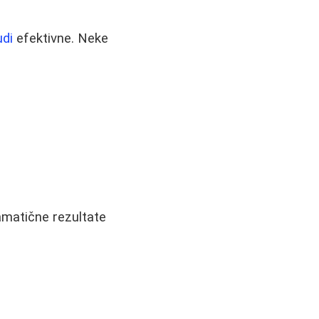
udi
efektivne. Neke
amatične rezultate