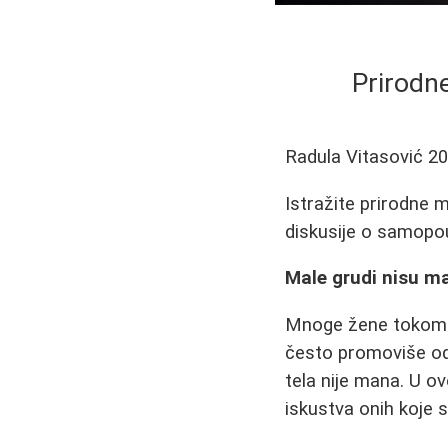
Prirodne
Radula Vitasović
20
Istražite prirodne m
diskusije o samopou
Male grudi nisu ma
Mnoge žene tokom ži
često promoviše od
tela nije mana. U o
iskustva onih koje 