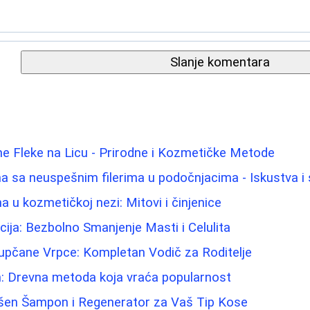
Slanje komentara
e Fleke na Licu - Prirodne i Kozmetičke Metode
 sa neuspešnim filerima u podočnjacima - Iskustva i 
na u kozmetičkoj nezi: Mitovi i činjenice
cija: Bezbolno Smanjenje Masti i Celulita
Pupčane Vrpce: Kompletan Vodič za Roditelje
m: Drevna metoda koja vraća popularnost
ršen Šampon i Regenerator za Vaš Tip Kose