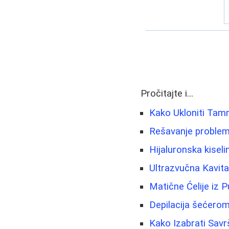
Pročitajte i...
Kako Ukloniti Tamn
Rešavanje problema
Hijaluronska kiseli
Ultrazvučna Kavita
Matične Ćelije iz 
Depilacija šećero
Kako Izabrati Sav