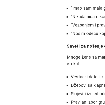
"Imao sam male gr
"Nikada nisam kor
"Vezbanjem i prav
"Nosim odeću koja
Saveti za nošenje
Mnoge žene sa manji
efekat:
Vestacki detalji k
Džepovi sa klap
Slojeviti izgled o
Pravilan izbor gr