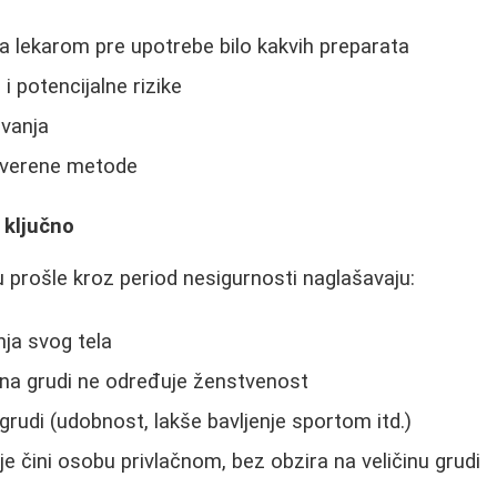
a lekarom pre upotrebe bilo kakvih preparata
 i potencijalne rizike
ivanja
roverene metode
 ključno
prošle kroz period nesigurnosti naglašavaju:
ja svog tela
čina grudi ne određuje ženstvenost
grudi (udobnost, lakše bavljenje sportom itd.)
čini osobu privlačnom, bez obzira na veličinu grudi