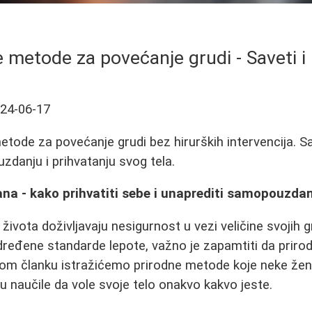
 metode za povećanje grudi - Saveti i
24-06-17
etode za povećanje grudi bez hirurških intervencija. Sav
zdanju i prihvatanju svog tela.
na - kako prihvatiti sebe i unaprediti samopouzda
vota doživljavaju nesigurnost u vezi veličine svojih g
ređene standarde lepote, važno je zapamtiti da priro
vom članku istražićemo prirodne metode koje neke žene
su naučile da vole svoje telo onakvo kakvo jeste.