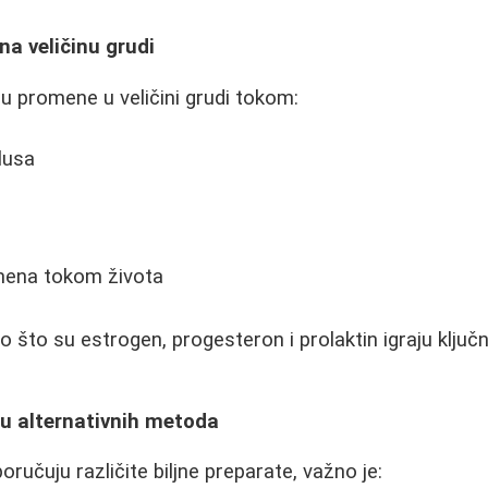
na veličinu grudi
 promene u veličini grudi tokom:
lusa
ena tokom života
o što su estrogen, progesteron i prolaktin igraju ključ
ju alternativnih metoda
ručuju različite biljne preparate, važno je: