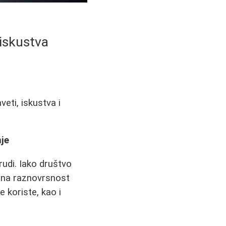
 iskustva
eti, iskustva i
nje
rudi. Iako društvo
dna raznovrsnost
 koriste, kao i