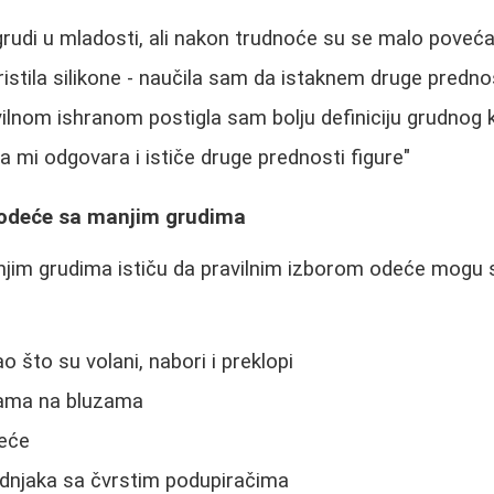
udi u mladosti, ali nakon trudnoće su se malo poveća
istila silikone - naučila sam da istaknem druge prednos
ilnom ishranom postigla sam bolju definiciju grudnog 
 mi odgovara i ističe druge prednosti figure"
 odeće sa manjim grudima
m grudima ističu da pravilnim izborom odeće mogu stv
ao što su volani, nabori i preklopi
nama na bluzama
deće
udnjaka sa čvrstim podupiračima