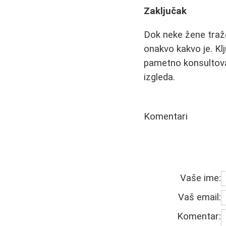
Zaključak
Dok neke žene traže
onakvo kakvo je. Kl
pametno konsultova
izgleda.
Komentari
Vaše ime:
Vaš email:
Komentar: