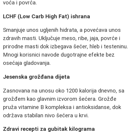
voća i povrća.
LCHF (Low Carb High Fat) ishrana
Smanjuje unos ugljenih hidrata, a povećava unos
zdravih masti. Uključuje meso, ribe, jaja, povrće i
prirodne masti dok izbegava šećer, hleb i testeninu.
Mnogi korisnici navode dugotrajne efekte bez
osećaja gladovanja.
Jesenska grožđana dijeta
Zasnovana na unosu oko 1200 kalorija dnevno, sa
grožđem kao glavnim izvorom šećera. Grožđe
pruža vitamine B kompleksa i antioksidanse, dok
održava stabilan nivo šećera u krvi.
Zdravi recepti za gubitak kilograma