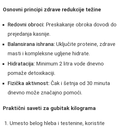
Osnovni principi zdrave redukcije težine
Redovni obroci:
Preskakanje obroka dovodi do
prejedanja kasnije.
Balansirana ishrana:
Uključite proteine, zdrave
masti i kompleksne ugljene hidrate.
Hidratacija:
Minimum 2 litra vode dnevno
pomaže detoxikaciji.
Fizička aktivnost:
Čak i šetnja od 30 minuta
dnevno može značajno pomoći.
Praktični saveti za gubitak kilograma
Umesto belog hleba i testenine, koristite