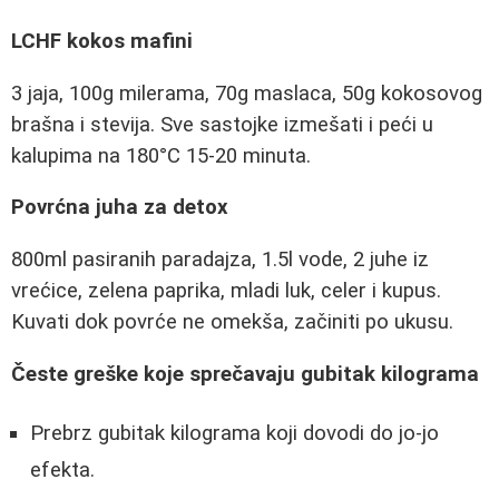
LCHF kokos mafini
3 jaja, 100g milerama, 70g maslaca, 50g kokosovog
brašna i stevija. Sve sastojke izmešati i peći u
kalupima na 180°C 15-20 minuta.
Povrćna juha za detox
800ml pasiranih paradajza, 1.5l vode, 2 juhe iz
vrećice, zelena paprika, mladi luk, celer i kupus.
Kuvati dok povrće ne omekša, začiniti po ukusu.
Česte greške koje sprečavaju gubitak kilograma
Prebrz gubitak kilograma koji dovodi do jo-jo
efekta.