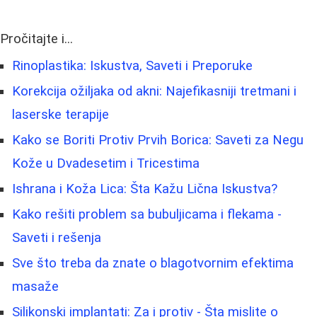
Pročitajte i...
Rinoplastika: Iskustva, Saveti i Preporuke
Korekcija ožiljaka od akni: Najefikasniji tretmani i
laserske terapije
Kako se Boriti Protiv Prvih Borica: Saveti za Negu
Kože u Dvadesetim i Tricestima
Ishrana i Koža Lica: Šta Kažu Lična Iskustva?
Kako rešiti problem sa bubuljicama i flekama -
Saveti i rešenja
Sve što treba da znate o blagotvornim efektima
masaže
Silikonski implantati: Za i protiv - Šta mislite o