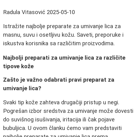
Radula Vitasović
2025-05-10
Istražite najbolje preparate za umivanje lica za
masnu, suvu i osetljivu kožu. Saveti, preporuke i
iskustva korisnika sa različitim proizvodima.
Najbolji preparati za umivanje lica za različite
tipove kože
Zašto je važno odabrati pravi preparat za
umivanje lica?
Svaki tip kože zahteva drugačiji pristup u negi.
Pogrešan izbor sredstva za umivanje može dovesti
do suvišnog isušivanja, iritacija ili čak pojave
bubuljica. U ovom članku ćemo vam predstaviti
najbolje preparate za umivanje lica prema