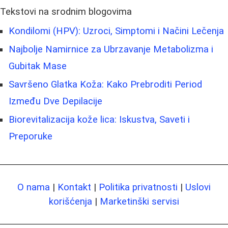
Tekstovi na srodnim blogovima
Kondilomi (HPV): Uzroci, Simptomi i Načini Lečenja
Najbolje Namirnice za Ubrzavanje Metabolizma i
Gubitak Mase
Savršeno Glatka Koža: Kako Prebroditi Period
Između Dve Depilacije
Biorevitalizacija kože lica: Iskustva, Saveti i
Preporuke
O nama
|
Kontakt
|
Politika privatnosti
|
Uslovi
korišćenja
|
Marketinški servisi