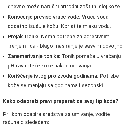
dnevno može narušiti prirodni zaštitni sloj kože.
Korišćenje previše vruće vode:
Vruća voda
dodatno isušuje kožu. Koristite mlaku vodu.
Prejak trenje:
Nema potrebe za agresivnim
trenjem lica - blago masiranje je sasvim dovoljno.
Zanemarivanje tonika:
Tonik pomaže u vraćanju
pH ravnoteže kože nakon umivanja.
Korišćenje istog proizvoda godinama:
Potrebe
kože se menjaju sa godinama i sezonski.
Kako odabrati pravi preparat za svoj tip kože?
Prilikom odabira sredstva za umivanje, vodite
računa o sledećem: