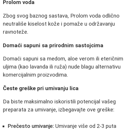
Prolom voda
Zbog svog baznog sastava, Prolom voda odlično
neutrališe kiselost kože i pomaže u održavanju
ravnoteže.
Domaći sapuni sa prirodnim sastojcima
Domaći sapuni sa medom, aloe verom ili eteričnim
uljima (kao lavanda ili ruža) nude blagu alternativu
komercijalnim proizvodima.
Česte greške pri umivanju lica
Da biste maksimalno iskoristili potencijal vašeg
preparata za umivanje, izbegavajte ove greške:
Prečesto umivanje:
Umivanje više od 2-3 puta