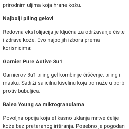
prirodnim uljima koja hrane kožu.
Najbolji piling gelovi
Redovna eksfolijacija je ključna za održavanje čiste
i zdrave kože. Evo najboljih izbora prema
korisnicima:
Garnier Pure Active 3u1
Garnierov 3u1 piling gel kombinije čišćenje, piling i
masku. Sadrži salicilnu kiselinu koja pomaže u borbi
protiv bubuljica.
Balea Young sa mikrogranulama
Povoljna opcija koja efikasno uklanja mrtve ćelije
kože bez preteranog iritiranja. Posebno je pogodan