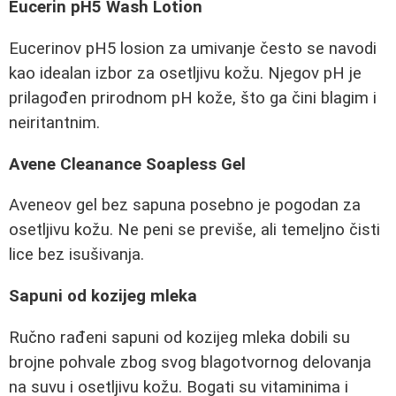
Eucerin pH5 Wash Lotion
Eucerinov pH5 losion za umivanje često se navodi
kao idealan izbor za osetljivu kožu. Njegov pH je
prilagođen prirodnom pH kože, što ga čini blagim i
neiritantnim.
Avene Cleanance Soapless Gel
Aveneov gel bez sapuna posebno je pogodan za
osetljivu kožu. Ne peni se previše, ali temeljno čisti
lice bez isušivanja.
Sapuni od kozijeg mleka
Ručno rađeni sapuni od kozijeg mleka dobili su
brojne pohvale zbog svog blagotvornog delovanja
na suvu i osetljivu kožu. Bogati su vitaminima i