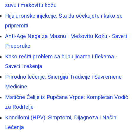
suvu i mešovitu kožu
Hijaluronske injekcije: Šta da očekujete i kako se
pripremiti
Anti-Age Nega za Masnu i Mešovitu Kožu - Saveti i
Preporuke
Kako rešiti problem sa bubuljicama i flekama -
Saveti i rešenja
Prirodno lečenje: Sinergija Tradicije i Savremene
Medicine
Matične Ćelije iz Pupčane Vrpce: Kompletan Vodič
za Roditelje
Kondilomi (HPV): Simptomi, Dijagnoza i Načini
Lečenja