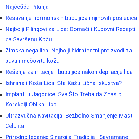
Najčešća Pitanja
Rešavanje hormonskih bubuljica i njihovih posledica
Najbolji Pilingovi za Lice: Domaći i Kupovni Recepti
za Savršenu Kožu
Zimska nega lica: Najbolji hidratantni proizvodi za
suvu i mešovitu kožu
Rešenja za iritacije i bubuljice nakon depilacije lica
Ishrana i Koža Lica: Šta Kažu Lična Iskustva?
Implanti u Jagodice: Sve Što Treba da Znaš o
Korekciji Oblika Lica
Ultrazvučna Kavitacija: Bezbolno Smanjenje Masti i
Celulita
Prirodno lečenje: Sinergija Tradicije i Savremene