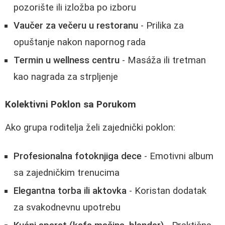
pozorište ili izložba po izboru
Vaučer za večeru u restoranu
- Prilika za
opuštanje nakon napornog rada
Termin u wellness centru
- Masáža ili tretman
kao nagrada za strpljenje
Kolektivni Poklon sa Porukom
Ako grupa roditelja želi zajednički poklon:
Profesionalna fotoknjiga dece
- Emotivni album
sa zajedničkim trenucima
Elegantna torba ili aktovka
- Koristan dodatak
za svakodnevnu upotrebu