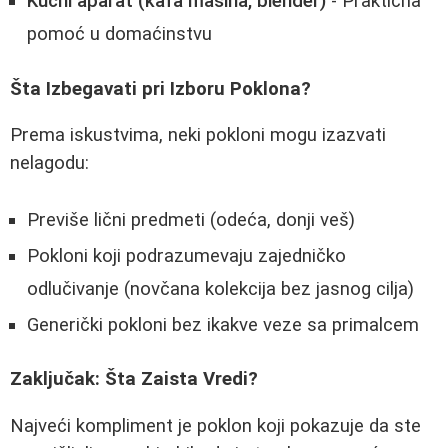
Kućni aparat (kafa mašina, blender)
- Praktična
pomoć u domaćinstvu
Šta Izbegavati pri Izboru Poklona?
Prema iskustvima, neki pokloni mogu izazvati
nelagodu:
Previše lični predmeti (odeća, donji veš)
Pokloni koji podrazumevaju zajedničko
odlučivanje (novčana kolekcija bez jasnog cilja)
Generički pokloni bez ikakve veze sa primalcem
Zaključak: Šta Zaista Vredi?
Najveći kompliment je poklon koji pokazuje da ste