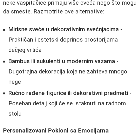
neke vaspitačice primaju više cveća nego što mogu
da smeste. Razmotrite ove alternative:
Mirisne sveće u dekorativnim svećnjacima
-
Praktičan i estetski doprinos prostorijama
dečjeg vrtića
Bambus ili sukulenti u modernim vazama
-
Dugotrajna dekoracija koja ne zahteva mnogo
nege
Ručno rađene figurice ili dekorativni predmeti
-
Poseban detalj koji će se istaknuti na radnom
stolu
Personalizovani Pokloni sa Emocijama