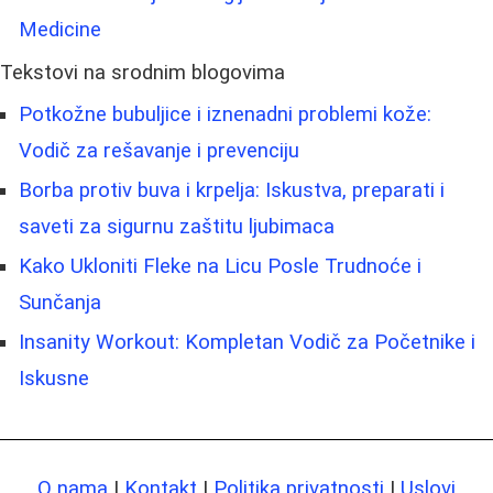
Medicine
Tekstovi na srodnim blogovima
Potkožne bubuljice i iznenadni problemi kože:
Vodič za rešavanje i prevenciju
Borba protiv buva i krpelja: Iskustva, preparati i
saveti za sigurnu zaštitu ljubimaca
Kako Ukloniti Fleke na Licu Posle Trudnoće i
Sunčanja
Insanity Workout: Kompletan Vodič za Početnike i
Iskusne
O nama
|
Kontakt
|
Politika privatnosti
|
Uslovi