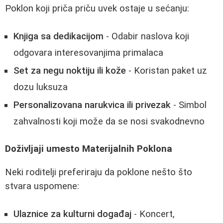
Poklon koji priča priču uvek ostaje u sećanju:
Knjiga sa dedikacijom
- Odabir naslova koji
odgovara interesovanjima primalaca
Set za negu noktiju ili kože
- Koristan paket uz
dozu luksuza
Personalizovana narukvica ili privezak
- Simbol
zahvalnosti koji može da se nosi svakodnevno
Doživljaji umesto Materijalnih Poklona
Neki roditelji preferiraju da poklone nešto što
stvara uspomene:
Ulaznice za kulturni događaj
- Koncert,