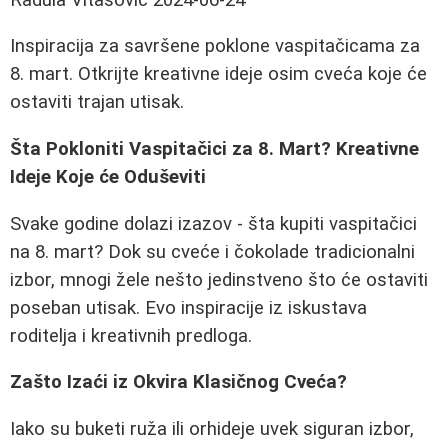
Inspiracija za savršene poklone vaspitačicama za
8. mart. Otkrijte kreativne ideje osim cveća koje će
ostaviti trajan utisak.
Šta Pokloniti Vaspitačici za 8. Mart? Kreativne
Ideje Koje će Oduševiti
Svake godine dolazi izazov - šta kupiti vaspitačici
na 8. mart? Dok su cveće i čokolade tradicionalni
izbor, mnogi žele nešto jedinstveno što će ostaviti
poseban utisak. Evo inspiracije iz iskustava
roditelja i kreativnih predloga.
Zašto Izaći iz Okvira Klasičnog Cveća?
Iako su buketi ruža ili orhideje uvek siguran izbor,