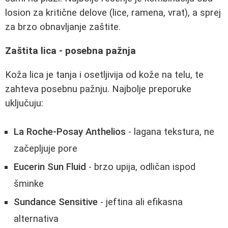
losion za kritične delove (lice, ramena, vrat), a sprej
za brzo obnavljanje zaštite.
Zaštita lica - posebna pažnja
Koža lica je tanja i osetljivija od kože na telu, te
zahteva posebnu pažnju. Najbolje preporuke
uključuju:
La Roche-Posay Anthelios
- lagana tekstura, ne
začepljuje pore
Eucerin Sun Fluid
- brzo upija, odličan ispod
šminke
Sundance Sensitive
- jeftina ali efikasna
alternativa