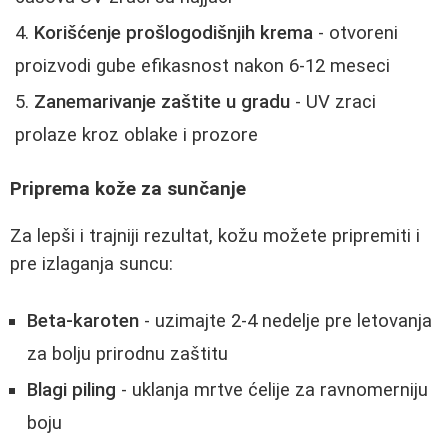
Korišćenje prošlogodišnjih krema
- otvoreni
proizvodi gube efikasnost nakon 6-12 meseci
Zanemarivanje zaštite u gradu
- UV zraci
prolaze kroz oblake i prozore
Priprema kože za sunčanje
Za lepši i trajniji rezultat, kožu možete pripremiti i
pre izlaganja suncu:
Beta-karoten
- uzimajte 2-4 nedelje pre letovanja
za bolju prirodnu zaštitu
Blagi piling
- uklanja mrtve ćelije za ravnomerniju
boju