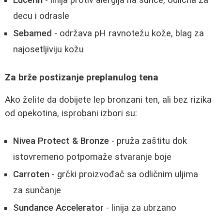
decu i odrasle
Sebamed
- održava pH ravnotežu kože, blag za
najosetljiviju kožu
Za brže postizanje preplanulog tena
Ako želite da dobijete lep bronzani ten, ali bez rizika
od opekotina, isprobani izbori su:
Nivea Protect & Bronze
- pruža zaštitu dok
istovremeno potpomaže stvaranje boje
Carroten
- grčki proizvođač sa odličnim uljima
za sunčanje
Sundance Accelerator
- linija za ubrzano