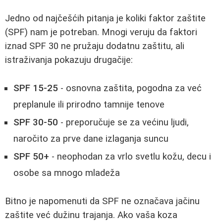
Jedno od najčešćih pitanja je koliki faktor zaštite
(SPF) nam je potreban. Mnogi veruju da faktori
iznad SPF 30 ne pružaju dodatnu zaštitu, ali
istraživanja pokazuju drugačije:
SPF 15-25
- osnovna zaštita, pogodna za već
preplanule ili prirodno tamnije tenove
SPF 30-50
- preporučuje se za većinu ljudi,
naročito za prve dane izlaganja suncu
SPF 50+
- neophodan za vrlo svetlu kožu, decu i
osobe sa mnogo mladeža
Bitno je napomenuti da SPF ne označava jačinu
zaštite već dužinu trajanja. Ako vaša koza