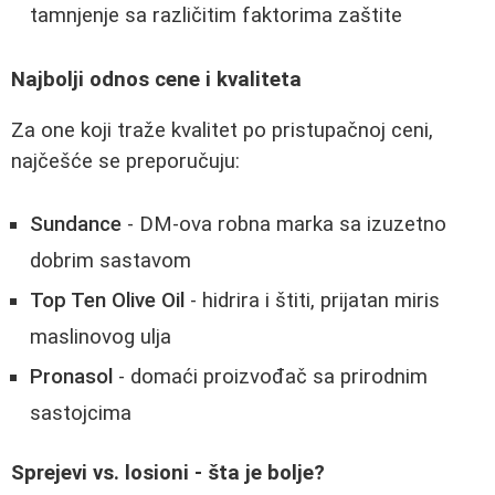
tamnjenje sa različitim faktorima zaštite
Najbolji odnos cene i kvaliteta
Za one koji traže kvalitet po pristupačnoj ceni,
najčešće se preporučuju:
Sundance
- DM-ova robna marka sa izuzetno
dobrim sastavom
Top Ten Olive Oil
- hidrira i štiti, prijatan miris
maslinovog ulja
Pronasol
- domaći proizvođač sa prirodnim
sastojcima
Sprejevi vs. losioni - šta je bolje?