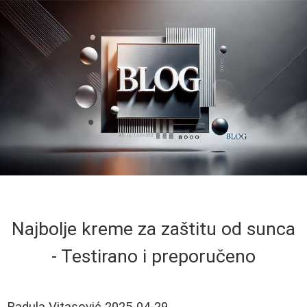
Najbolje kreme za zaštitu od sunca
- Testirano i preporučeno
Radula Vitasović
2025-04-29