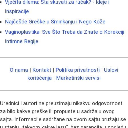
Vječita dilema: Šta skuvati za ručak? - Ideje i
Inspiracije
Najčešće Greške u Šminkanju i Nego Kože
Vaginoplastika: Sve Što Treba da Znate o Korekciji
Intimne Regije
O nama
|
Kontakt
|
Politika privatnosti
|
Uslovi
korišćenja
|
Marketinški servisi
Urednici i autori ne preuzimaju nikakvu odgovornost
za bilo kakve greške ili propuste u sadržaju ovog
sajta. Informacije sadržane na ovom sajtu pružaju se
u stanju „takvom kakve jesu“, bez garancija u pogledu