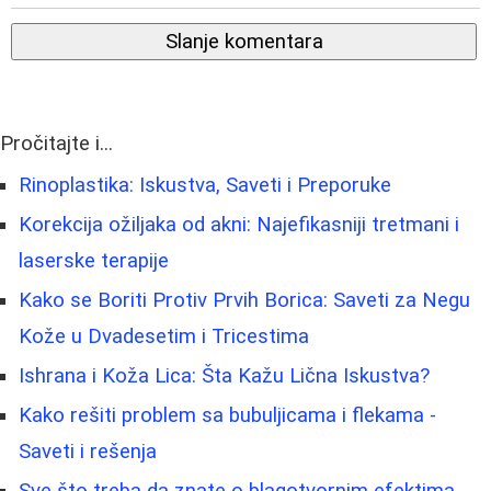
Slanje komentara
Pročitajte i...
Rinoplastika: Iskustva, Saveti i Preporuke
Korekcija ožiljaka od akni: Najefikasniji tretmani i
laserske terapije
Kako se Boriti Protiv Prvih Borica: Saveti za Negu
Kože u Dvadesetim i Tricestima
Ishrana i Koža Lica: Šta Kažu Lična Iskustva?
Kako rešiti problem sa bubuljicama i flekama -
Saveti i rešenja
Sve što treba da znate o blagotvornim efektima