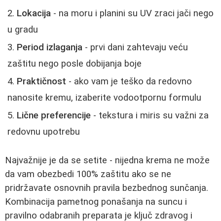
Lokacija
- na moru i planini su UV zraci jači nego
u gradu
Period izlaganja
- prvi dani zahtevaju veću
zaštitu nego posle dobijanja boje
Praktičnost
- ako vam je teško da redovno
nanosite kremu, izaberite vodootpornu formulu
Lične preferencije
- tekstura i miris su važni za
redovnu upotrebu
Najvažnije je da se setite - nijedna krema ne može
da vam obezbedi 100% zaštitu ako se ne
pridržavate osnovnih pravila bezbednog sunčanja.
Kombinacija pametnog ponašanja na suncu i
pravilno odabranih preparata je ključ zdravog i