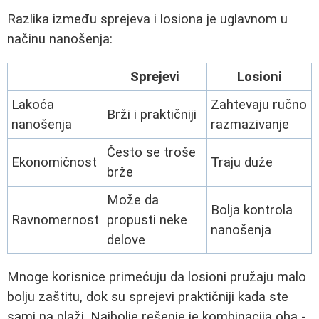
Razlika između sprejeva i losiona je uglavnom u
načinu nanošenja:
Sprejevi
Losioni
Lakoća
Zahtevaju ručno
Brži i praktičniji
nanošenja
razmazivanje
Često se troše
Ekonomičnost
Traju duže
brže
Može da
Bolja kontrola
Ravnomernost
propusti neke
nanošenja
delove
Mnoge korisnice primećuju da losioni pružaju malo
bolju zaštitu, dok su sprejevi praktičniji kada ste
sami na plaži. Najbolje rešenje je kombinacija oba -