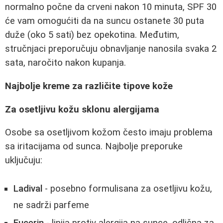
normalno počne da crveni nakon 10 minuta, SPF 30
će vam omogućiti da na suncu ostanete 30 puta
duže (oko 5 sati) bez opekotina. Međutim,
stručnjaci preporučuju obnavljanje nanosila svaka 2
sata, naročito nakon kupanja.
Najbolje kreme za različite tipove kože
Za osetljivu kožu sklonu alergijama
Osobe sa osetljivom kožom često imaju problema
sa iritacijama od sunca. Najbolje preporuke
uključuju:
Ladival
- posebno formulisana za osetljivu kožu,
ne sadrži parfeme
Eucerin
- linija protiv alergija na sunce, odlična za