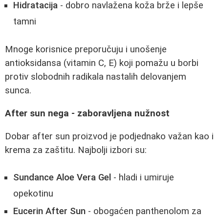
Hidratacija
- dobro navlažena koža brže i lepše
tamni
Mnoge korisnice preporučuju i unošenje
antioksidansa (vitamin C, E) koji pomažu u borbi
protiv slobodnih radikala nastalih delovanjem
sunca.
After sun nega - zaboravljena nužnost
Dobar after sun proizvod je podjednako važan kao i
krema za zaštitu. Najbolji izbori su:
Sundance Aloe Vera Gel
- hladi i umiruje
opekotinu
Eucerin After Sun
- obogaćen panthenolom za