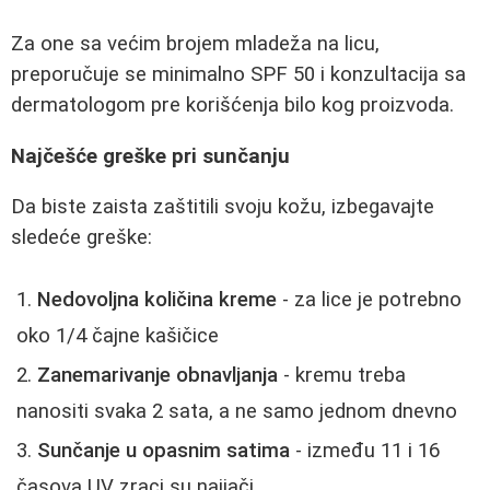
Za one sa većim brojem mladeža na licu,
preporučuje se minimalno SPF 50 i konzultacija sa
dermatologom pre korišćenja bilo kog proizvoda.
Najčešće greške pri sunčanju
Da biste zaista zaštitili svoju kožu, izbegavajte
sledeće greške:
Nedovoljna količina kreme
- za lice je potrebno
oko 1/4 čajne kašičice
Zanemarivanje obnavljanja
- kremu treba
nanositi svaka 2 sata, a ne samo jednom dnevno
Sunčanje u opasnim satima
- između 11 i 16
časova UV zraci su najjači