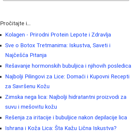
Pročitajte i...
Kolagen - Prirodni Protein Lepote i Zdravlja
Sve o Botox Tretmanima: Iskustva, Saveti i
Najčešća Pitanja
Rešavanje hormonskih bubuljica i njihovih posledica
Najbolji Pilingovi za Lice: Domaći i Kupovni Recepti
za Savršenu Kožu
Zimska nega lica: Najbolji hidratantni proizvodi za
suvu i mešovitu kožu
Rešenja za iritacije i bubuljice nakon depilacije lica
Ishrana i Koža Lica: Šta Kažu Lična Iskustva?