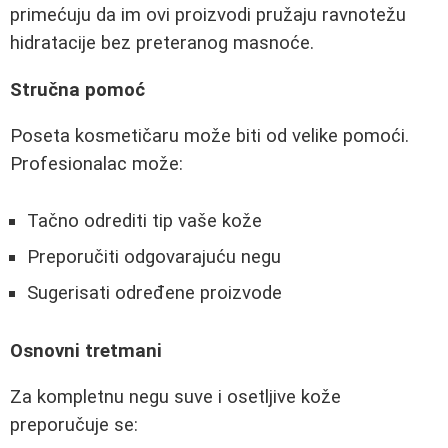
primećuju da im ovi proizvodi pružaju ravnotežu
hidratacije bez preteranog masnoće.
Stručna pomoć
Poseta kosmetičaru može biti od velike pomoći.
Profesionalac može:
Tačno odrediti tip vaše kože
Preporučiti odgovarajuću negu
Sugerisati određene proizvode
Osnovni tretmani
Za kompletnu negu suve i osetljive kože
preporučuje se: