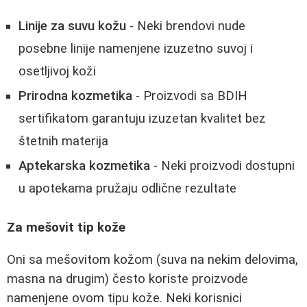
Linije za suvu kožu
- Neki brendovi nude
posebne linije namenjene izuzetno suvoj i
osetljivoj koži
Prirodna kozmetika
- Proizvodi sa BDIH
sertifikatom garantuju izuzetan kvalitet bez
štetnih materija
Aptekarska kozmetika
- Neki proizvodi dostupni
u apotekama pružaju odlične rezultate
Za mešovit tip kože
Oni sa mešovitom kožom (suva na nekim delovima,
masna na drugim) često koriste proizvode
namenjene ovom tipu kože. Neki korisnici