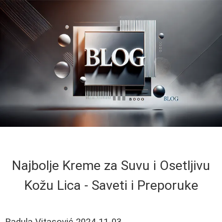
Najbolje Kreme za Suvu i Osetljivu
Kožu Lica - Saveti i Preporuke
Radula Vitasović
2024-11-03