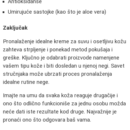
Antioksidanse
Umirujuće sastojke (kao što je aloe vera)
Zaključak
Pronalaženje idealne kreme za suvu i osetljivu kožu
zahteva strpljenje i ponekad metod pokušaja i
greške. Ključno je odabrati proizvode namenjene
vašem tipu kože i biti dosledan u njenoj negi. Savet
stručnjaka može ubrzati proces pronalaženja
idealne rutine nege.
Imajte na umu da svaka koža reaguje drugačije i
ono što odlično funkcioniše za jednu osobu možda
neće dati iste rezultate kod druge. Najvažnije je
pronaći ono što odgovara baš vama.