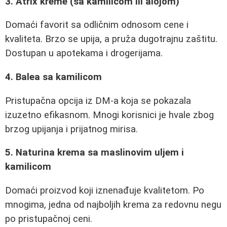
3. Atrix kreme (sa kamilicom ili alojom)
Domaći favorit sa odličnim odnosom cene i
kvaliteta. Brzo se upija, a pruža dugotrajnu zaštitu.
Dostupan u apotekama i drogerijama.
4. Balea sa kamilicom
Pristupačna opcija iz DM-a koja se pokazala
izuzetno efikasnom. Mnogi korisnici je hvale zbog
brzog upijanja i prijatnog mirisa.
5. Naturina krema sa maslinovim uljem i
kamilicom
Domaći proizvod koji iznenađuje kvalitetom. Po
mnogima, jedna od najboljih krema za redovnu negu
po pristupačnoj ceni.