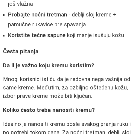
još vlažna
Probajte noćni tretman
- deblji sloj kreme +
pamučne rukavice pre spavanja
Koristite tečne sapune
koji manje isušuju kožu
Česta pitanja
Da li je važno koju kremu koristim?
Mnogi korisnici ističu da je redovna nega važnija od
same kreme. Međutim, za ozbiljno oštećenu kožu,
izbor prave kreme može biti ključan.
Koliko često treba nanositi kremu?
Idealno je nanositi kremu posle svakog pranja ruku i
po potrebi tokom dana. Za noćni tretman, deblji sloj