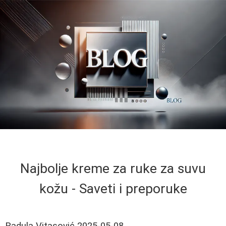
Najbolje kreme za ruke za suvu
kožu - Saveti i preporuke
Radula Vitasović
2025-05-08