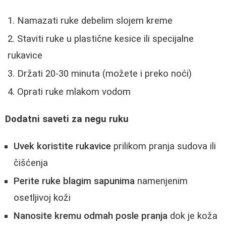
Namazati ruke debelim slojem kreme
Staviti ruke u plastične kesice ili specijalne
rukavice
Držati 20-30 minuta (možete i preko noći)
Oprati ruke mlakom vodom
Dodatni saveti za negu ruku
Uvek koristite rukavice
prilikom pranja sudova ili
čišćenja
Perite ruke blagim sapunima
namenjenim
osetljivoj koži
Nanosite kremu odmah posle pranja
dok je koža