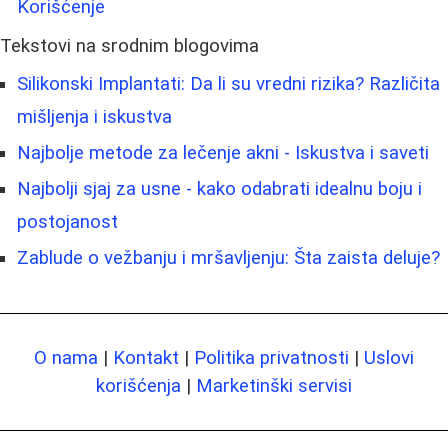
Korišćenje
Tekstovi na srodnim blogovima
Silikonski Implantati: Da li su vredni rizika? Različita
mišljenja i iskustva
Najbolje metode za lečenje akni - Iskustva i saveti
Najbolji sjaj za usne - kako odabrati idealnu boju i
postojanost
Zablude o vežbanju i mršavljenju: Šta zaista deluje?
O nama
|
Kontakt
|
Politika privatnosti
|
Uslovi
korišćenja
|
Marketinški servisi