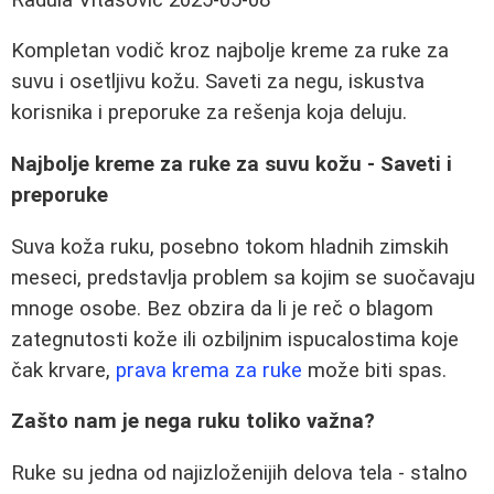
Kompletan vodič kroz najbolje kreme za ruke za
suvu i osetljivu kožu. Saveti za negu, iskustva
korisnika i preporuke za rešenja koja deluju.
Najbolje kreme za ruke za suvu kožu - Saveti i
preporuke
Suva koža ruku, posebno tokom hladnih zimskih
meseci, predstavlja problem sa kojim se suočavaju
mnoge osobe. Bez obzira da li je reč o blagom
zategnutosti kože ili ozbiljnim ispucalostima koje
čak krvare,
prava krema za ruke
može biti spas.
Zašto nam je nega ruku toliko važna?
Ruke su jedna od najizloženijih delova tela - stalno