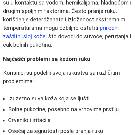
su u kontaktu sa vodom, hemikalijama, hladnoćom i
drugim spoljnim faktorima. Često pranje ruku,
korišćenje deterdženata i izloženost ekstremnim
temperaturama mogu ozbiljno oštetiti
prirodni
zaštitni sloj kože
, što dovodi do suvoće, perutanja i
čak bolnih pukotina.
Najčešći problemi sa kožom ruku
Korisnici su podelili svoja iskustva sa različitim
problemima:
Izuzetno suva koža koja se ljušti
Bolne pukotine, posebno na vrhovima prstiju
Crvenilo i iritacija
Osećaj zategnutosti posle pranja ruku