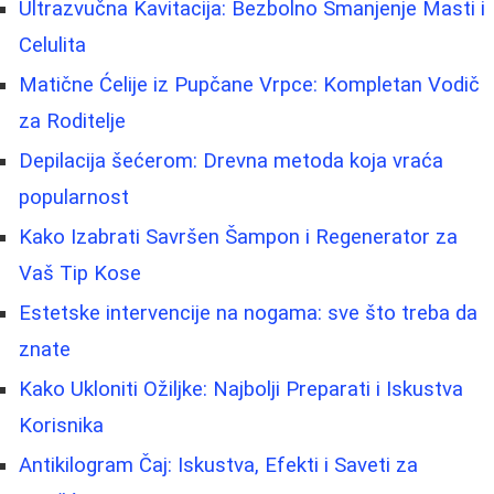
Ultrazvučna Kavitacija: Bezbolno Smanjenje Masti i
Celulita
Matične Ćelije iz Pupčane Vrpce: Kompletan Vodič
za Roditelje
Depilacija šećerom: Drevna metoda koja vraća
popularnost
Kako Izabrati Savršen Šampon i Regenerator za
Vaš Tip Kose
Estetske intervencije na nogama: sve što treba da
znate
Kako Ukloniti Ožiljke: Najbolji Preparati i Iskustva
Korisnika
Antikilogram Čaj: Iskustva, Efekti i Saveti za