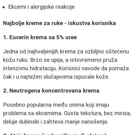
Ekcemi i alergijske reakcije
Najbolje kreme za ruke - iskustva korisnika
1. Eucerin krema sa 5% uree
Jedna od najhvaljenijih krema za ozbiljno oštećenu
kožu ruku. Brzo se upija, a istovremeno pruža
intenzivnu hidrataciju. Korisnici navode da pomaže
čak i u najtežim slučajevima ispucale kože.
2. Neutrogena koncentrovana krema
Posebno popularna među onima koji imaju
problema sa ekcemima. Gusta tekstura, bez mirisa,
deluje dubinski i zahteva manje nanošenja.