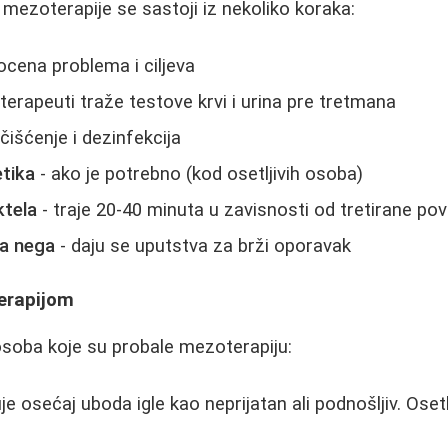
mezoterapije se sastoji iz nekoliko koraka:
ocena problema i ciljeva
 terapeuti traže testove krvi i urina pre tretmana
čišćenje i dezinfekcija
etika
- ako je potrebno (kod osetljivih osoba)
ktela
- traje 20-40 minuta u zavisnosti od tretirane pov
a nega
- daju se uputstva za brži oporavak
erapijom
soba koje su probale mezoterapiju:
e osećaj uboda igle kao neprijatan ali podnošljiv. Osetl