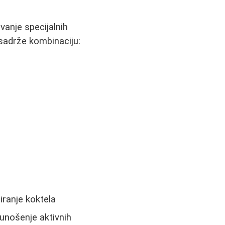
anje specijalnih
 sadrže kombinaciju:
iranje koktela
 unošenje aktivnih