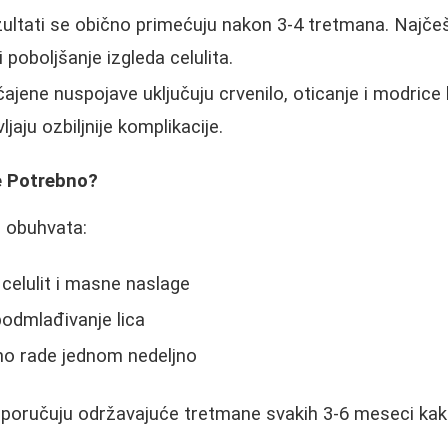
rezultati se obično primećuju nakon 3-4 tretmana. Najčeš
poboljšanje izgleda celulita.
ajene nuspojave uključuju crvenilo, oticanje i modrice 
ljaju ozbiljnije komplikacije.
e Potrebno?
l obuhvata:
celulit i masne naslage
odmlađivanje lica
no rade jednom nedeljno
poručuju održavajuće tretmane svakih 3-6 meseci kako