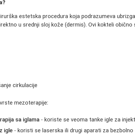
ja?
irurška estetska procedura koja podrazumeva ubrizgav
rektno u srednji sloj kože (dermis). Ovi kokteli obično
anje cirkulacije
vrste mezoterapije:
rapija sa iglama
- koriste se veoma tanke igle za injekt
 igle
- koristi se laserska ili drugi aparati za bezbolno