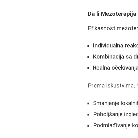
Da li Mezoterapija
Efikasnost mezotera
Individualna reak
Kombinacija sa 
Realna očekivanj
Prema iskustvima, 
Smanjenje lokaln
Poboljšanje izgle
Podmlađivanje kož