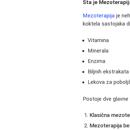
Šta je Mezoterapi
Mezoterapija
je neh
koktela sastojaka di
Vitamina
Minerala
Enzima
Biljnih ekstrakata
Lekova za poboljš
Postoje dve glavne 
Klasična mezote
Mezoterapija bez