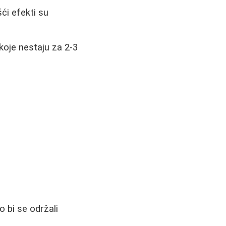
ći efekti su
koje nestaju za 2-3
 bi se održali