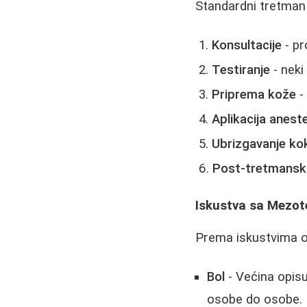
Standardni tretman 
Konsultacije
- pr
Testiranje
- neki
Priprema kože
- 
Aplikacija anest
Ubrizgavanje ko
Post-tretmansk
Iskustva sa Mezot
Prema iskustvima o
Bol
- Većina opisuj
osobe do osobe.