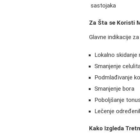
sastojaka
Za Šta se Koristi 
Glavne indikacije za
Lokalno skidanje 
Smanjenje celulit
Podmlađivanje ko
Smanjenje bora
Poboljšanje tonus
Lečenje određenih
Kako Izgleda Tret