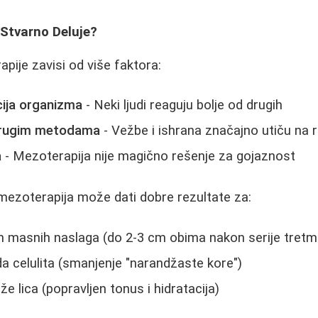
 Stvarno Deluje?
pije zavisi od više faktora:
cija organizma
- Neki ljudi reaguju bolje od drugih
drugim metodama
- Vežbe i ishrana značajno utiču na 
a
- Mezoterapija nije magično rešenje za gojaznost
mezoterapija može dati dobre rezultate za:
ih masnih naslaga (do 2-3 cm obima nakon serije tret
da celulita (smanjenje "narandžaste kore")
e lica (popravljen tonus i hidratacija)