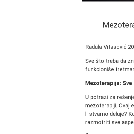
Mezotera
Radula Vitasović
20
Sve što treba da zna
funkcioniše tretman
Mezoterapija: Sve
U potrazi za rešenj
mezoterapiji. Ovaj e
li stvarno deluje? K
razmotriti sve aspe