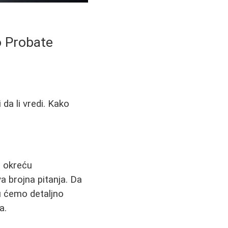
o Probate
 da li vredi. Kako
e okreću
va brojna pitanja. Da
ku ćemo detaljno
a.