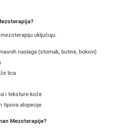
Mezoterapija?
 mezoterapiju uključuju:
masnih naslaga (stomak, butine, bokovi)
a
že lica
a i teksture kože
 tipova alopecije
man Mezoterapije?