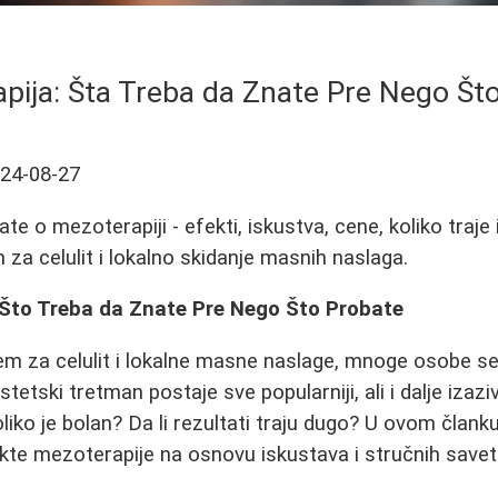
pija: Šta Treba da Znate Pre Nego Št
24-08-27
te o mezoterapiji - efekti, iskustva, cene, koliko traje i
 za celulit i lokalno skidanje masnih naslaga.
 Što Treba da Znate Pre Nego Što Probate
em za celulit i lokalne masne naslage, mnoge osobe s
stetski tretman postaje sve popularniji, ali i dalje izazi
oliko je bolan? Da li rezultati traju dugo? U ovom član
kte mezoterapije na osnovu iskustava i stručnih savet