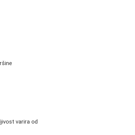
ršine
jivost varira od