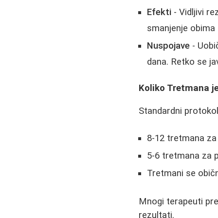
Efekti
- Vidljivi 
smanjenje obima i 
Nuspojave
- Uobič
dana. Retko se jav
Koliko Tretmana j
Standardni protoko
8-12 tretmana za 
5-6 tretmana za p
Tretmani se obič
Mnogi terapeuti pre
rezultati.