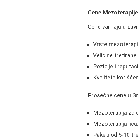
Cene Mezoterapij
Cene variraju u zavi
Vrste mezoterapij
Velicine tretirane
Pozicije i reputac
Kvaliteta korišće
Prosečne cene u Srb
Mezoterapija za c
Mezoterapija lica
Paketi od 5-10 tr