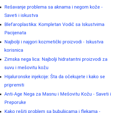
Rešavanje problema sa aknama i negom kože -
Saveti i iskustva
Blefaroplastika: Kompletan Vodič sa Iskustvima
Pacijenata
Najbolji i najgori kozmetički proizvodi - Iskustva
korisnica
Zimska nega lica: Najbolji hidratantni proizvodi za
suvu i mešovitu kožu
Hijaluronske injekcije: Šta da očekujete i kako se
pripremiti
Anti-Age Nega za Masnu i Mešovitu Kožu - Saveti i
Preporuke
Kako rešiti problem sa bubuljicama i flekama -