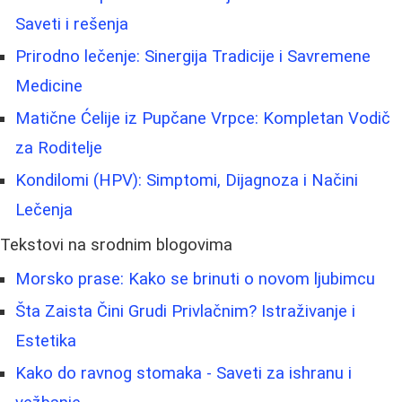
Saveti i rešenja
Prirodno lečenje: Sinergija Tradicije i Savremene
Medicine
Matične Ćelije iz Pupčane Vrpce: Kompletan Vodič
za Roditelje
Kondilomi (HPV): Simptomi, Dijagnoza i Načini
Lečenja
Tekstovi na srodnim blogovima
Morsko prase: Kako se brinuti o novom ljubimcu
Šta Zaista Čini Grudi Privlačnim? Istraživanje i
Estetika
Kako do ravnog stomaka - Saveti za ishranu i