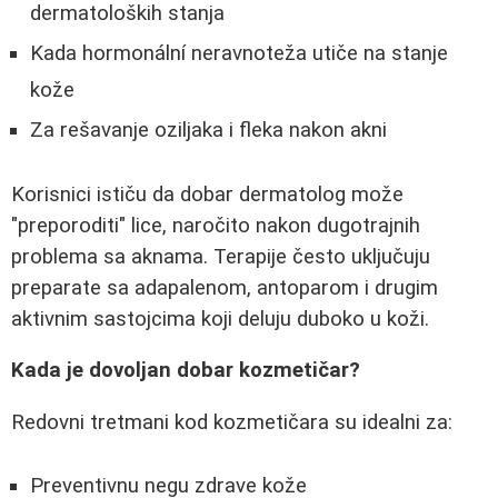
dermatoloških stanja
Kada hormonální neravnoteža utiče na stanje
kože
Za rešavanje oziljaka i fleka nakon akni
Korisnici ističu da dobar dermatolog može
"preporoditi" lice, naročito nakon dugotrajnih
problema sa aknama. Terapije često uključuju
preparate sa adapalenom, antoparom i drugim
aktivnim sastojcima koji deluju duboko u koži.
Kada je dovoljan dobar kozmetičar?
Redovni tretmani kod kozmetičara su idealni za:
Preventivnu negu zdrave kože