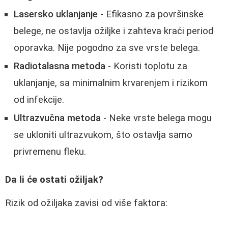
Lasersko uklanjanje
- Efikasno za površinske
belege, ne ostavlja ožiljke i zahteva kraći period
oporavka. Nije pogodno za sve vrste belega.
Radiotalasna metoda
- Koristi toplotu za
uklanjanje, sa minimalnim krvarenjem i rizikom
od infekcije.
Ultrazvučna metoda
- Neke vrste belega mogu
se ukloniti ultrazvukom, što ostavlja samo
privremenu fleku.
Da li će ostati ožiljak?
Rizik od ožiljaka zavisi od više faktora: