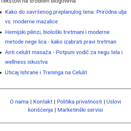
Tekstovi na srodnim blogovima
Kako do savršenog preplanulog tena: Prirodna ulja
vs. moderne mazalice
Hemijski pilinzi, biološki tretmani i moderne
metode nege lica - kako izabrati pravi tretman
Anti celulit masaža - Potpuni vodič za negu tela i
wellness iskustva
Uticaj Ishrane i Treninga na Celulit
O nama
|
Kontakt
|
Politika privatnosti
|
Uslovi
korišćenja
|
Marketinški servisi