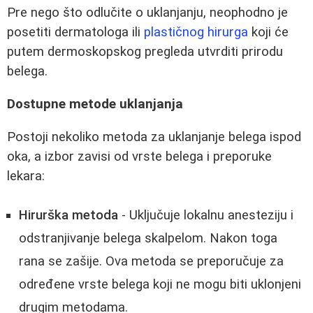
Pre nego što odlučite o uklanjanju, neophodno je
posetiti dermatologa ili
plastičnog hirurga
koji će
putem dermoskopskog pregleda utvrditi prirodu
belega.
Dostupne metode uklanjanja
Postoji nekoliko metoda za uklanjanje belega ispod
oka, a izbor zavisi od vrste belega i preporuke
lekara:
Hirurška metoda
- Uključuje lokalnu anesteziju i
odstranjivanje belega skalpelom. Nakon toga
rana se zašije. Ova metoda se preporučuje za
određene vrste belega koji ne mogu biti uklonjeni
drugim metodama.