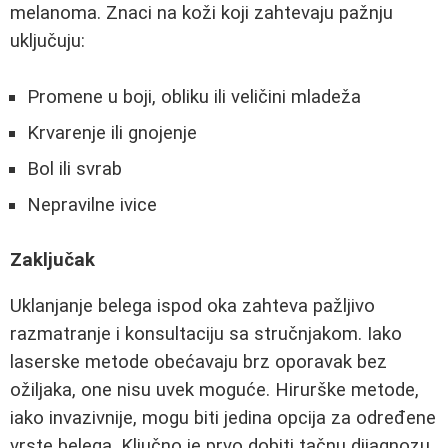
melanoma. Znaci na koži koji zahtevaju pažnju
uključuju:
Promene u boji, obliku ili veličini mladeža
Krvarenje ili gnojenje
Bol ili svrab
Nepravilne ivice
Zaključak
Uklanjanje belega ispod oka zahteva pažljivo
razmatranje i konsultaciju sa stručnjakom. Iako
laserske metode obećavaju brz oporavak bez
ožiljaka, one nisu uvek moguće. Hirurške metode,
iako invazivnije, mogu biti jedina opcija za određene
vrste belega. Ključno je prvo dobiti tačnu dijagnozu