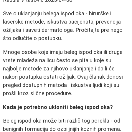
Sve o uklanjanju belega ispod oka - hirurške i
laserske metode, iskustva pacijenata, prevencija
ožiljaka i saveti dermatologa. Pročitajte pre nego
što odlučite o postupku.
Mnoge osobe koje imaju beleg ispod oka ili druge
vrste mladeža na licu često se pitaju koje su
najbolje metode za njihovo uklanjanje i da li će
nakon postupka ostati ožiljak. Ovaj članak donosi
pregled dostupnih metoda i iskustva ljudi koji su
prošli kroz slične procedure.
Kada je potrebno ukloniti beleg ispod oka?
Beleg ispod oka može biti različitog porekla - od
benignih formacija do ozbiljnijih kožnih promena.