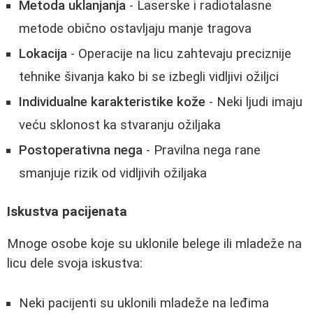
Metoda uklanjanja
- Laserske i radiotalasne
metode obično ostavljaju manje tragova
Lokacija
- Operacije na licu zahtevaju preciznije
tehnike šivanja kako bi se izbegli vidljivi ožiljci
Individualne karakteristike kože
- Neki ljudi imaju
veću sklonost ka stvaranju ožiljaka
Postoperativna nega
- Pravilna nega rane
smanjuje rizik od vidljivih ožiljaka
Iskustva pacijenata
Mnoge osobe koje su uklonile belege ili mladeže na
licu dele svoja iskustva:
Neki pacijenti su uklonili mladeže na leđima