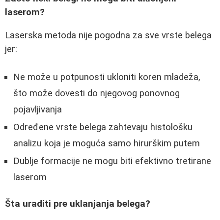
laserom?
Laserska metoda nije pogodna za sve vrste belega
jer:
Ne može u potpunosti ukloniti koren mladeža,
što može dovesti do njegovog ponovnog
pojavljivanja
Određene vrste belega zahtevaju histološku
analizu koja je moguća samo hirurškim putem
Dublje formacije ne mogu biti efektivno tretirane
laserom
Šta uraditi pre uklanjanja belega?