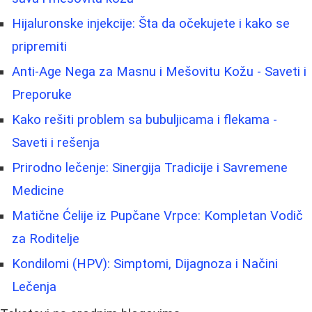
Hijaluronske injekcije: Šta da očekujete i kako se
pripremiti
Anti-Age Nega za Masnu i Mešovitu Kožu - Saveti i
Preporuke
Kako rešiti problem sa bubuljicama i flekama -
Saveti i rešenja
Prirodno lečenje: Sinergija Tradicije i Savremene
Medicine
Matične Ćelije iz Pupčane Vrpce: Kompletan Vodič
za Roditelje
Kondilomi (HPV): Simptomi, Dijagnoza i Načini
Lečenja