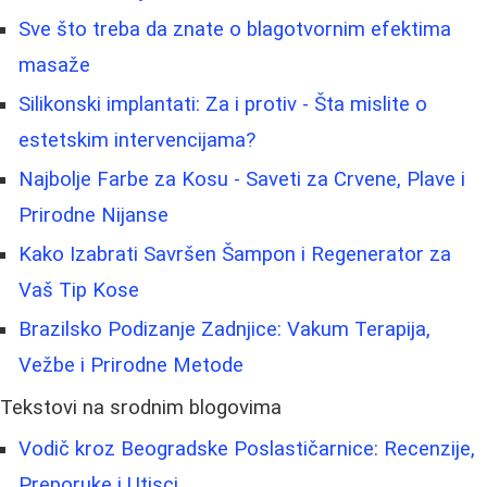
Sve što treba da znate o blagotvornim efektima
masaže
Silikonski implantati: Za i protiv - Šta mislite o
estetskim intervencijama?
Najbolje Farbe za Kosu - Saveti za Crvene, Plave i
Prirodne Nijanse
Kako Izabrati Savršen Šampon i Regenerator za
Vaš Tip Kose
Brazilsko Podizanje Zadnjice: Vakum Terapija,
Vežbe i Prirodne Metode
Tekstovi na srodnim blogovima
Vodič kroz Beogradske Poslastičarnice: Recenzije,
Preporuke i Utisci