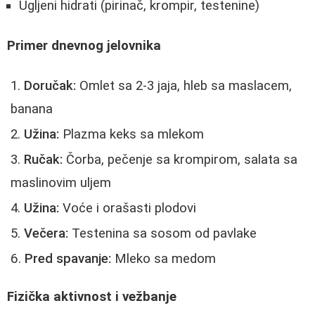
Ugljeni hidrati (pirinač, krompir, testenine)
Primer dnevnog jelovnika
Doručak:
Omlet sa 2-3 jaja, hleb sa maslacem,
banana
Užina:
Plazma keks sa mlekom
Ručak:
Čorba, pečenje sa krompirom, salata sa
maslinovim uljem
Užina:
Voće i orašasti plodovi
Večera:
Testenina sa sosom od pavlake
Pred spavanje:
Mleko sa medom
Fizička aktivnost i vežbanje