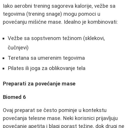
Iako aerobni trening sagoreva kalorije, vežbe sa
tegovima (trening snage) mogu pomoci u
povećanju mišićne mase. Idealno je kombinovati:
Vežbe sa sopstvenom težinom (sklekovi,
čučnjevi)
Teretana sa umerenim tegovima
Pilates ili joga za oblikovanje tela
Preparati za povećanje mase
Biomed 6
Ovaj preparat se često pominje u kontekstu
povećanja telesne mase. Neki korisnici prijavljuju
povećanje apetita i blagi porast težine, dok drugi ne