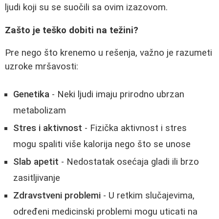
ljudi koji su se suočili sa ovim izazovom.
Zašto je teško dobiti na težini?
Pre nego što krenemo u rešenja, važno je razumeti
uzroke mršavosti:
Genetika
- Neki ljudi imaju prirodno ubrzan
metabolizam
Stres i aktivnost
- Fizička aktivnost i stres
mogu spaliti više kalorija nego što se unose
Slab apetit
- Nedostatak osećaja gladi ili brzo
zasitljivanje
Zdravstveni problemi
- U retkim slučajevima,
određeni medicinski problemi mogu uticati na