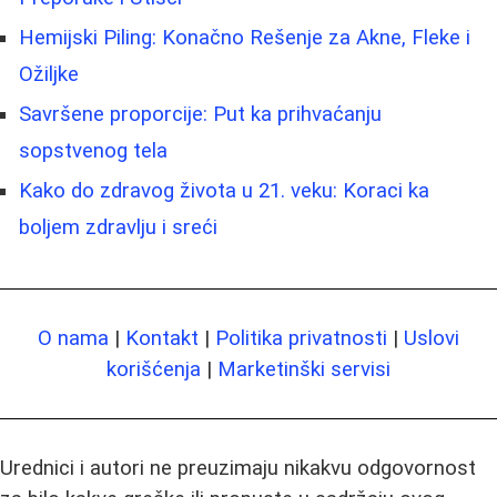
Hemijski Piling: Konačno Rešenje za Akne, Fleke i
Ožiljke
Savršene proporcije: Put ka prihvaćanju
sopstvenog tela
Kako do zdravog života u 21. veku: Koraci ka
boljem zdravlju i sreći
O nama
|
Kontakt
|
Politika privatnosti
|
Uslovi
korišćenja
|
Marketinški servisi
Urednici i autori ne preuzimaju nikakvu odgovornost