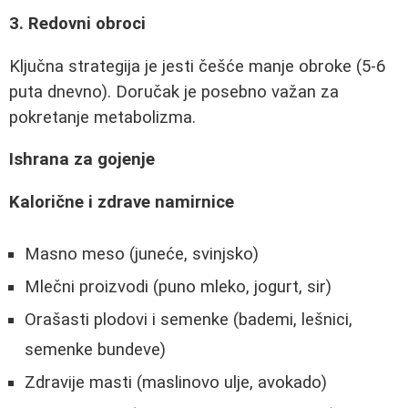
3. Redovni obroci
Ključna strategija je jesti češće manje obroke (5-6
puta dnevno). Doručak je posebno važan za
pokretanje metabolizma.
Ishrana za gojenje
Kalorične i zdrave namirnice
Masno meso (juneće, svinjsko)
Mlečni proizvodi (puno mleko, jogurt, sir)
Orašasti plodovi i semenke (bademi, lešnici,
semenke bundeve)
Zdravije masti (maslinovo ulje, avokado)