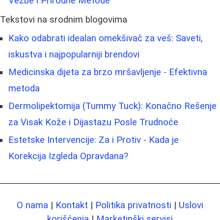
Vežbe i Prirodne Metode
Tekstovi na srodnim blogovima
Kako odabrati idealan omekšivač za veš: Saveti,
iskustva i najpopularniji brendovi
Medicinska dijeta za brzo mršavljenje - Efektivna
metoda
Dermolipektomija (Tummy Tuck): Konačno Rešenje
za Visak Kože i Dijastazu Posle Trudnoće
Estetske Intervencije: Za i Protiv - Kada je
Korekcija Izgleda Opravdana?
O nama
|
Kontakt
|
Politika privatnosti
|
Uslovi
korišćenja
|
Marketinški servisi