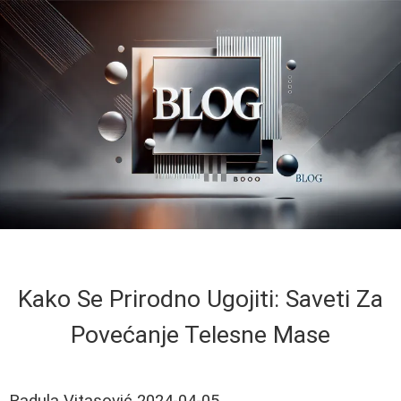
Kako Se Prirodno Ugojiti: Saveti Za
Povećanje Telesne Mase
Radula Vitasović
2024-04-05