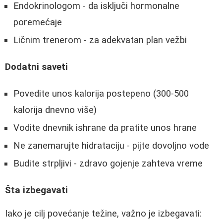
Endokrinologom - da isključi hormonalne
poremećaje
Ličnim trenerom - za adekvatan plan vežbi
Dodatni saveti
Povedite unos kalorija postepeno (300-500
kalorija dnevno više)
Vodite dnevnik ishrane da pratite unos hrane
Ne zanemarujte hidrataciju - pijte dovoljno vode
Budite strpljivi - zdravo gojenje zahteva vreme
Šta izbegavati
Iako je cilj povećanje težine, važno je izbegavati: