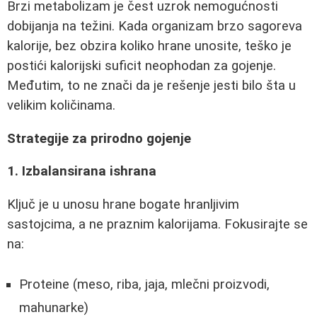
Brzi metabolizam je čest uzrok nemogućnosti
dobijanja na težini. Kada organizam brzo sagoreva
kalorije, bez obzira koliko hrane unosite, teško je
postići kalorijski suficit neophodan za gojenje.
Međutim, to ne znači da je rešenje jesti bilo šta u
velikim količinama.
Strategije za prirodno gojenje
1. Izbalansirana ishrana
Ključ je u unosu hrane bogate hranljivim
sastojcima, a ne praznim kalorijama. Fokusirajte se
na:
Proteine (meso, riba, jaja, mlečni proizvodi,
mahunarke)