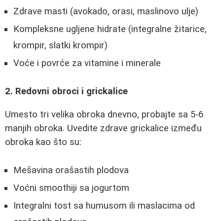
Zdrave masti (avokado, orasi, maslinovo ulje)
Kompleksne ugljene hidrate (integralne žitarice,
krompir, slatki krompir)
Voće i povrće za vitamine i minerale
2. Redovni obroci i grickalice
Umesto tri velika obroka dnevno, probajte sa 5-6
manjih obroka. Uvedite zdrave grickalice između
obroka kao što su:
Mešavina orašastih plodova
Voćni smoothiji sa jogurtom
Integralni tost sa humusom ili maslacima od