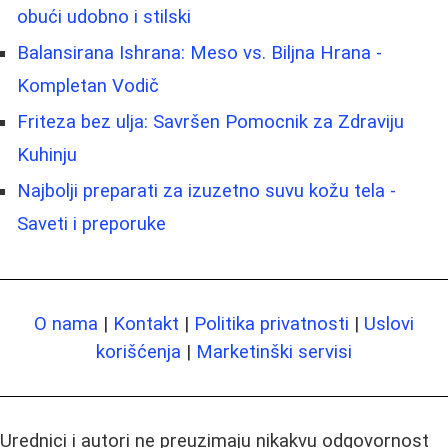
obući udobno i stilski
Balansirana Ishrana: Meso vs. Biljna Hrana -
Kompletan Vodič
Friteza bez ulja: Savršen Pomocnik za Zdraviju
Kuhinju
Najbolji preparati za izuzetno suvu kožu tela -
Saveti i preporuke
O nama
|
Kontakt
|
Politika privatnosti
|
Uslovi
korišćenja
|
Marketinški servisi
Urednici i autori ne preuzimaju nikakvu odgovornost