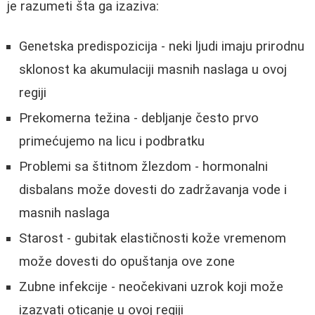
je razumeti šta ga izaziva:
Genetska predispozicija - neki ljudi imaju prirodnu
sklonost ka akumulaciji masnih naslaga u ovoj
regiji
Prekomerna težina - debljanje često prvo
primećujemo na licu i podbratku
Problemi sa štitnom žlezdom - hormonalni
disbalans može dovesti do zadržavanja vode i
masnih naslaga
Starost - gubitak elastičnosti kože vremenom
može dovesti do opuštanja ove zone
Zubne infekcije - neočekivani uzrok koji može
izazvati oticanje u ovoj regiji