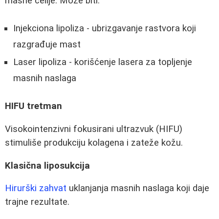
masne ćelije. Može biti:
Injekciona lipoliza - ubrizgavanje rastvora koji
razgrađuje mast
Laser lipoliza - korišćenje lasera za topljenje
masnih naslaga
HIFU tretman
Visokointenzivni fokusirani ultrazvuk (HIFU)
stimuliše produkciju kolagena i zateže kožu.
Klasična liposukcija
Hirurški zahvat
uklanjanja masnih naslaga koji daje
trajne rezultate.