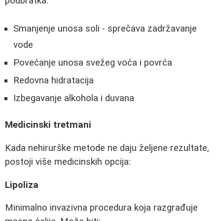
podbratka:
Smanjenje unosa soli - sprečava zadržavanje
vode
Povećanje unosa svežeg voća i povrća
Redovna hidratacija
Izbegavanje alkohola i duvana
Medicinski tretmani
Kada nehirurške metode ne daju željene rezultate,
postoji više medicinskih opcija:
Lipoliza
Minimalno invazivna procedura koja razgrađuje