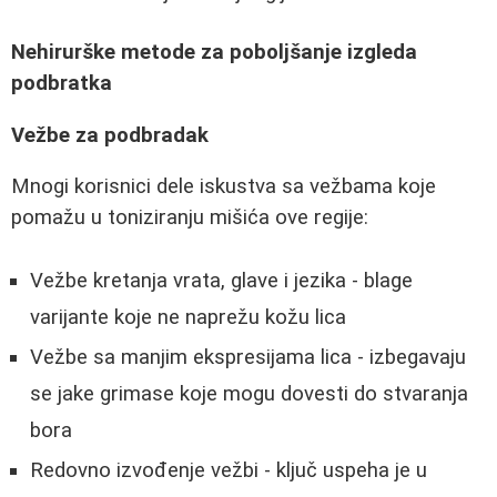
Nehirurške metode za poboljšanje izgleda
podbratka
Vežbe za podbradak
Mnogi korisnici dele iskustva sa vežbama koje
pomažu u toniziranju mišića ove regije:
Vežbe kretanja vrata, glave i jezika - blage
varijante koje ne naprežu kožu lica
Vežbe sa manjim ekspresijama lica - izbegavaju
se jake grimase koje mogu dovesti do stvaranja
bora
Redovno izvođenje vežbi - ključ uspeha je u