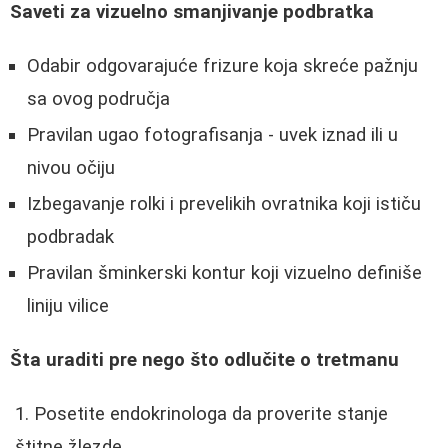
Saveti za vizuelno smanjivanje podbratka
Odabir odgovarajuće frizure koja skreće pažnju
sa ovog područja
Pravilan ugao fotografisanja - uvek iznad ili u
nivou očiju
Izbegavanje rolki i prevelikih ovratnika koji ističu
podbradak
Pravilan šminkerski kontur koji vizuelno definiše
liniju vilice
Šta uraditi pre nego što odlučite o tretmanu
Posetite endokrinologa da proverite stanje
štitne žlezde