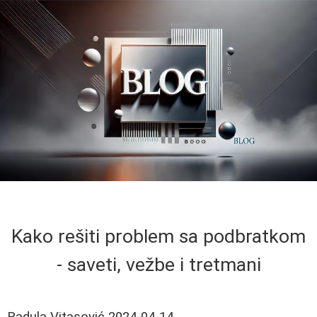
Kako rešiti problem sa podbratkom
- saveti, vežbe i tretmani
Radula Vitasović
2024-04-14