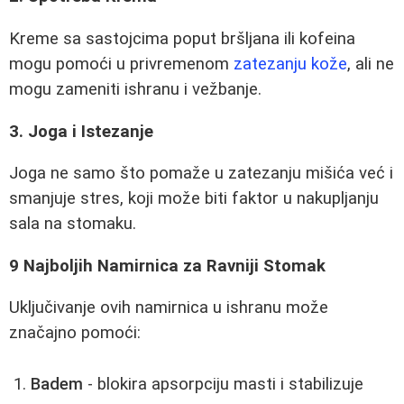
Kreme sa sastojcima poput bršljana ili kofeina
mogu pomoći u privremenom
zatezanju kože
, ali ne
mogu zameniti ishranu i vežbanje.
3. Joga i Istezanje
Joga ne samo što pomaže u zatezanju mišića već i
smanjuje stres, koji može biti faktor u nakupljanju
sala na stomaku.
9 Najboljih Namirnica za Ravniji Stomak
Uključivanje ovih namirnica u ishranu može
značajno pomoći:
Badem
- blokira apsorpciju masti i stabilizuje