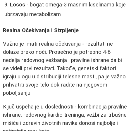
Losos
- bogat omega-3 masnim kiselinama koje
ubrzavaju metabolizam
Realna Očekivanja i Strpljenje
Važno je imati realna očekivanja - rezultati ne
dolaze preko noći. Prosečno je potrebno 4-6
nedelja redovnog vežbanja i pravilne ishrane da bi
se videli prvi rezultati. Takođe, genetski faktori
igraju ulogu u distribuciji telesne masti, pa je važno
prihvatiti svoje telo dok radite na njegovom
poboljšanju.
Ključ uspeha je u doslednosti - kombinacija pravilne
ishrane, redovnog kardio treninga, vežbi za trbušne
mišiće i zdravih životnih navika donosi najbolje i