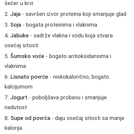
šećer u krvi
Jaja
- savršen izvor proteina koji smanjuje glad
Soja
- bogata proteinima i vlaknima
Jabuke
- sadrže vlakna i vodu koja stvara
osećaj sitosti
Šumsko voće
- bogato antioksidansima i
vlaknima
Lisnato povrće
- niskokalorično, bogato
kalcijumom
Jogurt
- poboljšava probavu i smanjuje
nadutost
Supe od povrća
- daju osećaj sitosti sa manje
kalorija