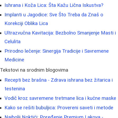
Ishrana i Koža Lica: Šta Kažu Lična Iskustva?
Implanti u Jagodice: Sve Što Treba da Znaš o
Korekciji Oblika Lica
Ultrazvučna Kavitacija: Bezbolno Smanjenje Masti i
Celulita
Prirodno lečenje: Sinergija Tradicije i Savremene
Medicine
Tekstovi na srodnim blogovima
Recepti bez brašna - Zdrava ishrana bez žitarica i
testenina
Vodič kroz savremene tretmane lica i kućne maske
Kako se rešiti bubuljica: Provereni saveti i metode
Najbolji Noktići: Poređenje Premium Lakova -