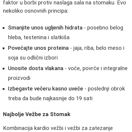
faktor u borbi protiv naslaga sala na stomaku. Evo
nekoliko osnovnih principa:
Smanjite unos ugljenih hidrata
- posebno belog
hleba, testenina i slatkiša
Povećajte unos proteina
- jaja, riba, belo meso i
soja su odlični izbori
Unosite dosta vlakana
- voće, povrće i integralne
proizvodi
Izbegavte večeru kasno uveče
- poslednji obrok
treba da bude najkasnije do 19 sati
Najbolje Vežbe za Stomak
Kombinacija kardio vežbi i vežbi za zatezanje