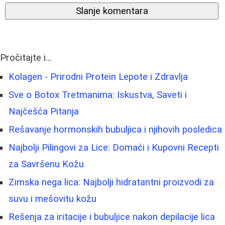
Slanje komentara
Pročitajte i...
Kolagen - Prirodni Protein Lepote i Zdravlja
Sve o Botox Tretmanima: Iskustva, Saveti i
Najčešća Pitanja
Rešavanje hormonskih bubuljica i njihovih posledica
Najbolji Pilingovi za Lice: Domaći i Kupovni Recepti
za Savršenu Kožu
Zimska nega lica: Najbolji hidratantni proizvodi za
suvu i mešovitu kožu
Rešenja za iritacije i bubuljice nakon depilacije lica