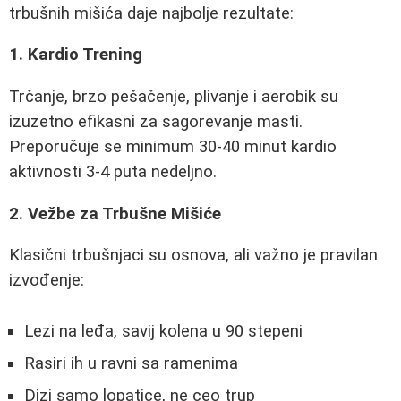
trbušnih mišića daje najbolje rezultate:
1. Kardio Trening
Trčanje, brzo pešačenje, plivanje i aerobik su
izuzetno efikasni za sagorevanje masti.
Preporučuje se minimum 30-40 minut kardio
aktivnosti 3-4 puta nedeljno.
2. Vežbe za Trbušne Mišiće
Klasični trbušnjaci su osnova, ali važno je pravilan
izvođenje:
Lezi na leđa, savij kolena u 90 stepeni
Rasiri ih u ravni sa ramenima
Dizi samo lopatice, ne ceo trup