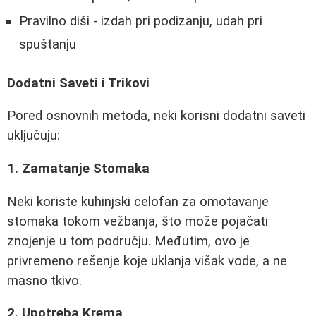
Pravilno diši - izdah pri podizanju, udah pri
spuštanju
Dodatni Saveti i Trikovi
Pored osnovnih metoda, neki korisni dodatni saveti
uključuju:
1. Zamatanje Stomaka
Neki koriste kuhinjski celofan za omotavanje
stomaka tokom vežbanja, što može pojačati
znojenje u tom području. Međutim, ovo je
privremeno rešenje koje uklanja višak vode, a ne
masno tkivo.
2. Upotreba Krema