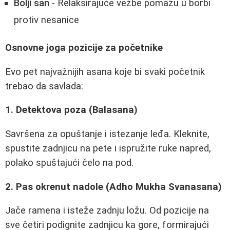
Bolji san
- Relaksirajuće vežbe pomažu u borbi
protiv nesanice
Osnovne joga pozicije za početnike
Evo pet najvažnijih asana koje bi svaki početnik
trebao da savlada:
1. Detektova poza (Balasana)
Savršena za opuštanje i istezanje leđa. Kleknite,
spustite zadnjicu na pete i ispružite ruke napred,
polako spuštajući čelo na pod.
2. Pas okrenut nadole (Adho Mukha Svanasana)
Jače ramena i isteže zadnju ložu. Od pozicije na
sve četiri podignite zadnjicu ka gore, formirajući