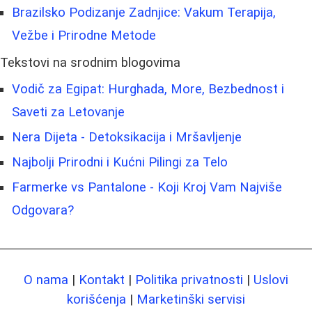
Brazilsko Podizanje Zadnjice: Vakum Terapija,
Vežbe i Prirodne Metode
Tekstovi na srodnim blogovima
Vodič za Egipat: Hurghada, More, Bezbednost i
Saveti za Letovanje
Nera Dijeta - Detoksikacija i Mršavljenje
Najbolji Prirodni i Kućni Pilingi za Telo
Farmerke vs Pantalone - Koji Kroj Vam Najviše
Odgovara?
O nama
|
Kontakt
|
Politika privatnosti
|
Uslovi
korišćenja
|
Marketinški servisi