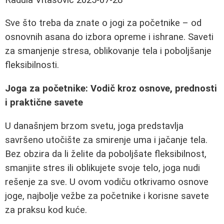
Sve što treba da znate o jogi za početnike – od
osnovnih asana do izbora opreme i ishrane. Saveti
za smanjenje stresa, oblikovanje tela i poboljšanje
fleksibilnosti.
Joga za početnike: Vodič kroz osnove, prednosti
i praktične savete
U današnjem brzom svetu, joga predstavlja
savršeno utočište za smirenje uma i jačanje tela.
Bez obzira da li želite da poboljšate fleksibilnost,
smanjite stres ili oblikujete svoje telo, joga nudi
rešenje za sve. U ovom vodiču otkrivamo osnove
joge, najbolje vežbe za početnike i korisne savete
za praksu kod kuće.