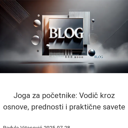
Joga za početnike: Vodič kroz
osnove, prednosti i praktične savete
Radula Vitasović
2025-07-28