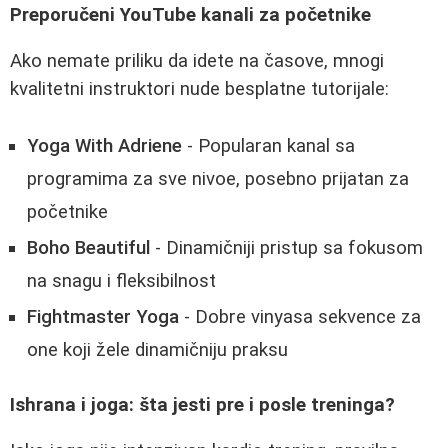
Preporučeni YouTube kanali za početnike
Ako nemate priliku da idete na časove, mnogi
kvalitetni instruktori nude besplatne tutorijale:
Yoga With Adriene
- Popularan kanal sa
programima za sve nivoe, posebno prijatan za
početnike
Boho Beautiful
- Dinamičniji pristup sa fokusom
na snagu i fleksibilnost
Fightmaster Yoga
- Dobre vinyasa sekvence za
one koji žele dinamičniju praksu
Ishrana i joga: šta jesti pre i posle treninga?