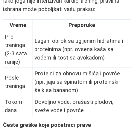
Iako joga nije intenzivan kardio trening, pravilna
ishrana može poboljšati vašu praksu:
Vreme
Preporuke
Pre
Lagani obrok sa ugljenim hidratima i
treninga
proteinima (npr. ovsena kaša sa
(2-3 sata
voćem ili tost sa avokadom)
ranije)
Proteini za obnovu mišića i povrće
Posle
(npr. jaja sa špinatom ili proteinski
treninga
šejk sa bananom)
Tokom
Dovoljno vode, orašasti plodovi,
dana
sveže voće i povrće
Česte greške koje početnici prave