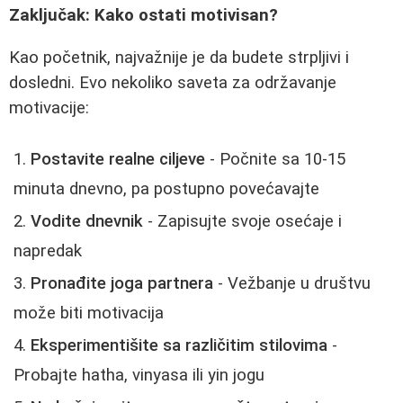
Zaključak: Kako ostati motivisan?
Kao početnik, najvažnije je da budete strpljivi i
dosledni. Evo nekoliko saveta za održavanje
motivacije:
Postavite realne ciljeve
- Počnite sa 10-15
minuta dnevno, pa postupno povećavajte
Vodite dnevnik
- Zapisujte svoje osećaje i
napredak
Pronađite joga partnera
- Vežbanje u društvu
može biti motivacija
Eksperimentišite sa različitim stilovima
-
Probajte hatha, vinyasa ili yin jogu