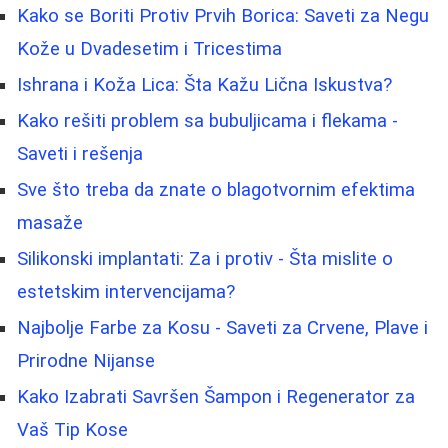
Kako se Boriti Protiv Prvih Borica: Saveti za Negu
Kože u Dvadesetim i Tricestima
Ishrana i Koža Lica: Šta Kažu Lična Iskustva?
Kako rešiti problem sa bubuljicama i flekama -
Saveti i rešenja
Sve što treba da znate o blagotvornim efektima
masaže
Silikonski implantati: Za i protiv - Šta mislite o
estetskim intervencijama?
Najbolje Farbe za Kosu - Saveti za Crvene, Plave i
Prirodne Nijanse
Kako Izabrati Savršen Šampon i Regenerator za
Vaš Tip Kose