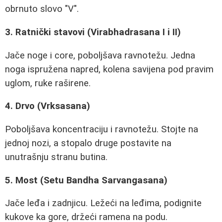
obrnuto slovo "V".
3. Ratnički stavovi (Virabhadrasana I i II)
Jače noge i core, poboljšava ravnotežu. Jedna
noga ispružena napred, kolena savijena pod pravim
uglom, ruke raširene.
4. Drvo (Vrksasana)
Poboljšava koncentraciju i ravnotežu. Stojte na
jednoj nozi, a stopalo druge postavite na
unutrašnju stranu butina.
5. Most (Setu Bandha Sarvangasana)
Jače leđa i zadnjicu. Ležeći na leđima, podignite
kukove ka gore, držeći ramena na podu.