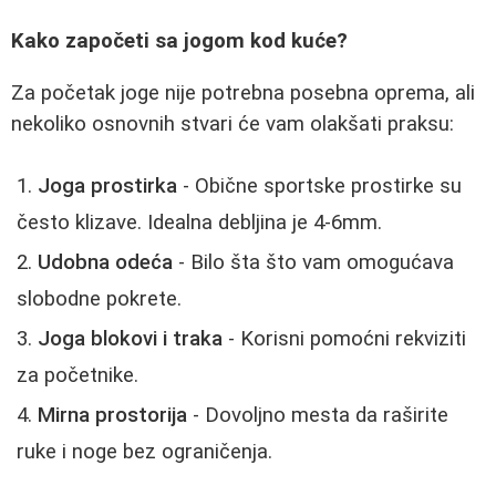
Kako započeti sa jogom kod kuće?
Za početak joge nije potrebna posebna oprema, ali
nekoliko osnovnih stvari će vam olakšati praksu:
Joga prostirka
- Obične sportske prostirke su
često klizave. Idealna debljina je 4-6mm.
Udobna odeća
- Bilo šta što vam omogućava
slobodne pokrete.
Joga blokovi i traka
- Korisni pomoćni rekviziti
za početnike.
Mirna prostorija
- Dovoljno mesta da raširite
ruke i noge bez ograničenja.