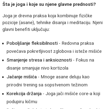
Šta je joga i koje su njene glavne prednosti?
Joga je drevna praksa koja kombinuje fizičke
pozicije (asane), tehnike disanja i meditaciju. Njeni
glavni benefiti uključuju:
Poboljšanje fleksibilnosti
- Redovna praksa
povećava pokretljivost zglobova i isteže mišiće
Smanjenje stresa i anksioznosti
- Fokus na
disanje smanjuje nivo kortizola
Jačanje mišića
- Mnoge asane deluju kao
prirodni trening sa sopstvenom težinom
Korekcija držanja
- Joga jači mišiće core-a koji
podupiru kičmu