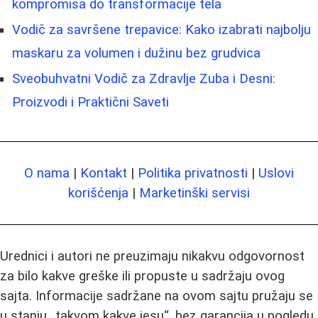
kompromisa do transformacije tela
Vodič za savršene trepavice: Kako izabrati najbolju
maskaru za volumen i dužinu bez grudvica
Sveobuhvatni Vodič za Zdravlje Zuba i Desni:
Proizvodi i Praktični Saveti
O nama
|
Kontakt
|
Politika privatnosti
|
Uslovi
korišćenja
|
Marketinški servisi
Urednici i autori ne preuzimaju nikakvu odgovornost
za bilo kakve greške ili propuste u sadržaju ovog
sajta. Informacije sadržane na ovom sajtu pružaju se
u stanju „takvom kakve jesu“, bez garancija u pogledu