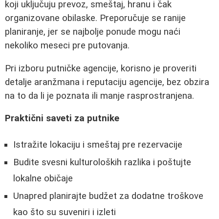
koji uključuju prevoz, smeštaj, hranu i čak
organizovane obilaske. Preporučuje se ranije
planiranje, jer se najbolje ponude mogu naći
nekoliko meseci pre putovanja.
Pri izboru putničke agencije, korisno je proveriti
detalje aranžmana i reputaciju agencije, bez obzira
na to da li je poznata ili manje rasprostranjena.
Praktični saveti za putnike
Istražite lokaciju i smeštaj pre rezervacije
Budite svesni kulturoloških razlika i poštujte
lokalne običaje
Unapred planirajte budžet za dodatne troškove
kao što su suveniri i izleti