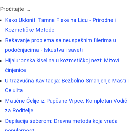
Pročitajte i...
Kako Ukloniti Tamne Fleke na Licu - Prirodne i
Kozmetičke Metode
Rešavanje problema sa neuspešnim filerima u
podočnjacima - Iskustva i saveti
Hijaluronska kiselina u kozmetičkoj nezi: Mitovi i
činjenice
Ultrazvučna Kavitacija: Bezbolno Smanjenje Masti i
Celulita
Matične Ćelije iz Pupčane Vrpce: Kompletan Vodič
za Roditelje
Depilacija šećerom: Drevna metoda koja vraća
popularnost