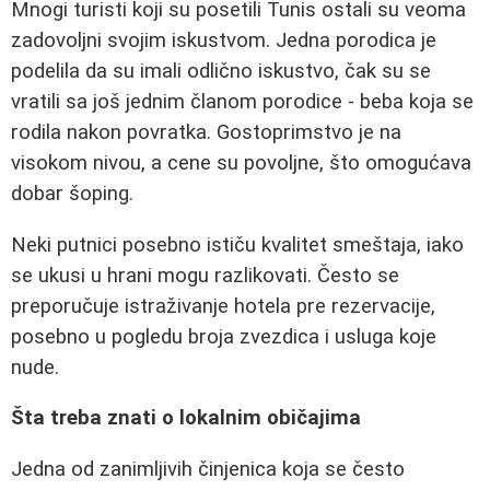
Mnogi turisti koji su posetili Tunis ostali su veoma
zadovoljni svojim iskustvom. Jedna porodica je
podelila da su imali odlično iskustvo, čak su se
vratili sa još jednim članom porodice - beba koja se
rodila nakon povratka. Gostoprimstvo je na
visokom nivou, a cene su povoljne, što omogućava
dobar šoping.
Neki putnici posebno ističu kvalitet smeštaja, iako
se ukusi u hrani mogu razlikovati. Često se
preporučuje istraživanje hotela pre rezervacije,
posebno u pogledu broja zvezdica i usluga koje
nude.
Šta treba znati o lokalnim običajima
Jedna od zanimljivih činjenica koja se često