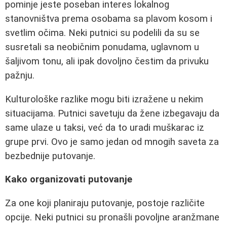
pominje jeste poseban interes lokalnog
stanovništva prema osobama sa plavom kosom i
svetlim očima. Neki putnici su podelili da su se
susretali sa neobičnim ponudama, uglavnom u
šaljivom tonu, ali ipak dovoljno čestim da privuku
pažnju.
Kulturološke razlike mogu biti izražene u nekim
situacijama. Putnici savetuju da žene izbegavaju da
same ulaze u taksi, već da to uradi muškarac iz
grupe prvi. Ovo je samo jedan od mnogih saveta za
bezbednije putovanje.
Kako organizovati putovanje
Za one koji planiraju putovanje, postoje različite
opcije. Neki putnici su pronašli povoljne aranžmane