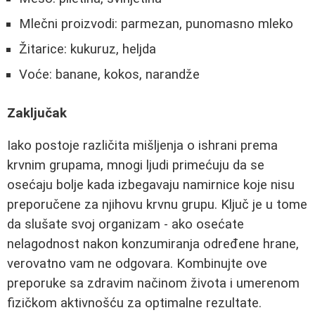
Mlečni proizvodi: parmezan, punomasno mleko
Žitarice: kukuruz, heljda
Voće: banane, kokos, narandže
Zaključak
Iako postoje različita mišljenja o ishrani prema
krvnim grupama, mnogi ljudi primećuju da se
osećaju bolje kada izbegavaju namirnice koje nisu
preporučene za njihovu krvnu grupu. Ključ je u tome
da slušate svoj organizam - ako osećate
nelagodnost nakon konzumiranja određene hrane,
verovatno vam ne odgovara. Kombinujte ove
preporuke sa zdravim načinom života i umerenom
fizičkom aktivnošću za optimalne rezultate.