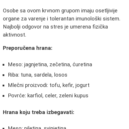
Osobe sa ovom krvnom grupom imaju osetljivije
organe za varenje i tolerantan imunološki sistem.
Najbolji odgovor na stres je umerena fizička
aktivnost.
Preporučena hrana:
Meso: jagnjetina, zečetina, ćuretina
Riba: tuna, sardela, losos
Mlečni proizvodi: tofu, kefir, jogurt
Povrće: karfiol, celer, zeleni kupus
Hrana koju treba izbegavati:
Meso: piletina, svinjetina