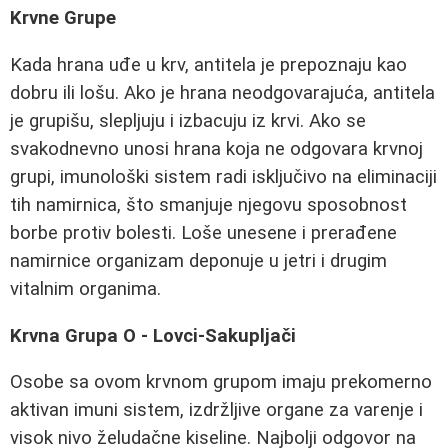
Krvne Grupe
Kada hrana uđe u krv, antitela je prepoznaju kao
dobru ili lošu. Ako je hrana neodgovarajuća, antitela
je grupišu, slepljuju i izbacuju iz krvi. Ako se
svakodnevno unosi hrana koja ne odgovara krvnoj
grupi, imunološki sistem radi isključivo na eliminaciji
tih namirnica, što smanjuje njegovu sposobnost
borbe protiv bolesti. Loše unesene i prerađene
namirnice organizam deponuje u jetri i drugim
vitalnim organima.
Krvna Grupa O - Lovci-Sakupljači
Osobe sa ovom krvnom grupom imaju prekomerno
aktivan imuni sistem, izdržljive organe za varenje i
visok nivo želudačne kiseline. Najbolji odgovor na