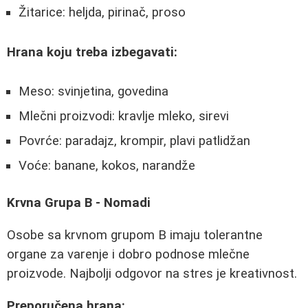
Žitarice: heljda, pirinač, proso
Hrana koju treba izbegavati:
Meso: svinjetina, govedina
Mlečni proizvodi: kravlje mleko, sirevi
Povrće: paradajz, krompir, plavi patlidžan
Voće: banane, kokos, narandže
Krvna Grupa B - Nomadi
Osobe sa krvnom grupom B imaju tolerantne
organe za varenje i dobro podnose mlečne
proizvode. Najbolji odgovor na stres je kreativnost.
Preporučena hrana: