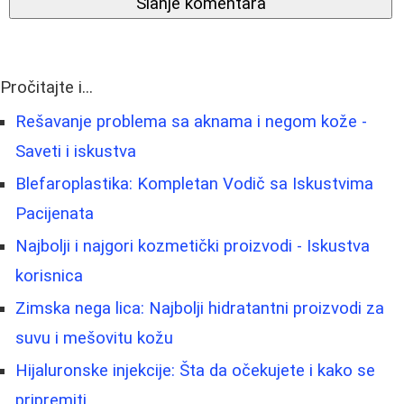
Slanje komentara
Pročitajte i...
Rešavanje problema sa aknama i negom kože -
Saveti i iskustva
Blefaroplastika: Kompletan Vodič sa Iskustvima
Pacijenata
Najbolji i najgori kozmetički proizvodi - Iskustva
korisnica
Zimska nega lica: Najbolji hidratantni proizvodi za
suvu i mešovitu kožu
Hijaluronske injekcije: Šta da očekujete i kako se
pripremiti