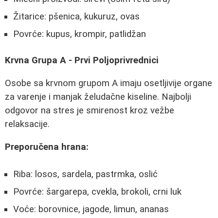
Žitarice: pšenica, kukuruz, ovas
Povrće: kupus, krompir, patlidžan
Krvna Grupa A - Prvi Poljoprivrednici
Osobe sa krvnom grupom A imaju osetljivije organe
za varenje i manjak želudačne kiseline. Najbolji
odgovor na stres je smirenost kroz vežbe
relaksacije.
Preporučena hrana:
Riba: losos, sardela, pastrmka, oslić
Povrće: šargarepa, cvekla, brokoli, crni luk
Voće: borovnice, jagode, limun, ananas