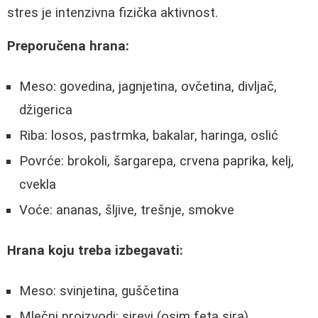
stres je intenzivna fizička aktivnost.
Preporučena hrana:
Meso: govedina, jagnjetina, ovčetina, divljač,
džigerica
Riba: losos, pastrmka, bakalar, haringa, oslić
Povrće: brokoli, šargarepa, crvena paprika, kelj,
cvekla
Voće: ananas, šljive, trešnje, smokve
Hrana koju treba izbegavati:
Meso: svinjetina, guščetina
Mlečni proizvodi: sirevi (osim feta sira)