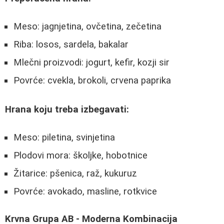
Meso: jagnjetina, ovčetina, zečetina
Riba: losos, sardela, bakalar
Mlečni proizvodi: jogurt, kefir, kozji sir
Povrće: cvekla, brokoli, crvena paprika
Hrana koju treba izbegavati:
Meso: piletina, svinjetina
Plodovi mora: školjke, hobotnice
Žitarice: pšenica, raž, kukuruz
Povrće: avokado, masline, rotkvice
Krvna Grupa AB - Moderna Kombinacija