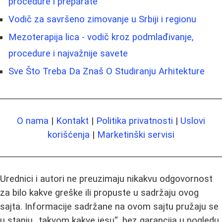
procedure i preparate
Vodič za savršeno zimovanje u Srbiji i regionu
Mezoterapija lica - vodič kroz podmlađivanje,
procedure i najvažnije savete
Sve Što Treba Da Znaš O Studiranju Arhitekture
O nama
|
Kontakt
|
Politika privatnosti
|
Uslovi
korišćenja
|
Marketinški servisi
Urednici i autori ne preuzimaju nikakvu odgovornost
za bilo kakve greške ili propuste u sadržaju ovog
sajta. Informacije sadržane na ovom sajtu pružaju se
u stanju „takvom kakve jesu“, bez garancija u pogledu