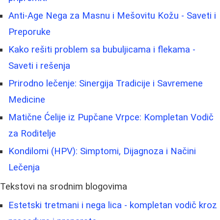
Anti-Age Nega za Masnu i Mešovitu Kožu - Saveti i
Preporuke
Kako rešiti problem sa bubuljicama i flekama -
Saveti i rešenja
Prirodno lečenje: Sinergija Tradicije i Savremene
Medicine
Matične Ćelije iz Pupčane Vrpce: Kompletan Vodič
za Roditelje
Kondilomi (HPV): Simptomi, Dijagnoza i Načini
Lečenja
Tekstovi na srodnim blogovima
Estetski tretmani i nega lica - kompletan vodič kroz