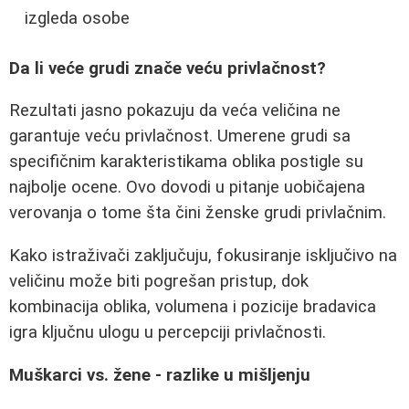
izgleda osobe
Da li veće grudi znače veću privlačnost?
Rezultati jasno pokazuju da veća veličina ne
garantuje veću privlačnost. Umerene grudi sa
specifičnim karakteristikama oblika postigle su
najbolje ocene. Ovo dovodi u pitanje uobičajena
verovanja o tome šta čini ženske grudi privlačnim.
Kako istraživači zaključuju, fokusiranje isključivo na
veličinu može biti pogrešan pristup, dok
kombinacija oblika, volumena i pozicije bradavica
igra ključnu ulogu u percepciji privlačnosti.
Muškarci vs. žene - razlike u mišljenju