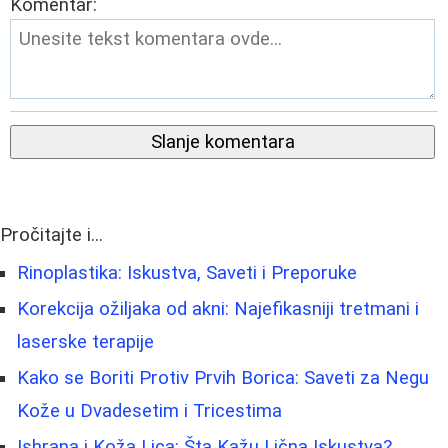
Komentar:
Slanje komentara
Pročitajte i...
Rinoplastika: Iskustva, Saveti i Preporuke
Korekcija ožiljaka od akni: Najefikasniji tretmani i
laserske terapije
Kako se Boriti Protiv Prvih Borica: Saveti za Negu
Kože u Dvadesetim i Tricestima
Ishrana i Koža Lica: Šta Kažu Lična Iskustva?