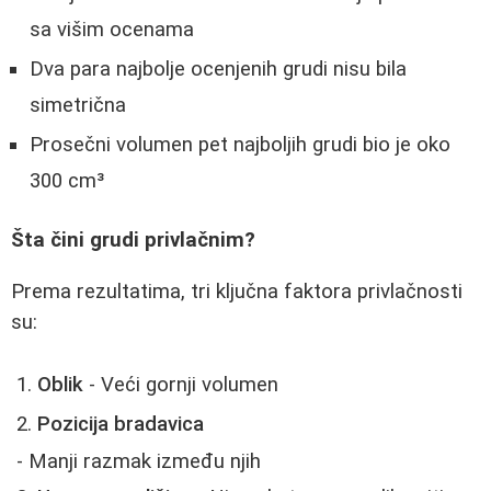
sa višim ocenama
Dva para najbolje ocenjenih grudi nisu bila
simetrična
Prosečni volumen pet najboljih grudi bio je oko
300 cm³
Šta čini grudi privlačnim?
Prema rezultatima, tri ključna faktora privlačnosti
su:
Oblik
- Veći gornji volumen
Pozicija bradavica
- Manji razmak između njih