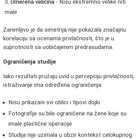
Umerena veličina
- Nisu ekstremno velike niti
male
Zanimljivo je da simetrija nije pokazala značajnu
korelaciju sa ocenama privlačnosti, što je u
suprotnosti sa uobičajenim predrasudama.
Ograničenja studije
Iako rezultati pružaju uvid u percepciju privlačnosti,
istraživanje ima određena ograničenja:
Nisu prikazani svi oblici i tipovi dojki
Fotografije su bile ograničene na žene koje su
imale plastične operacije
Studija nije uzimala u obzir kontekst celokupnog