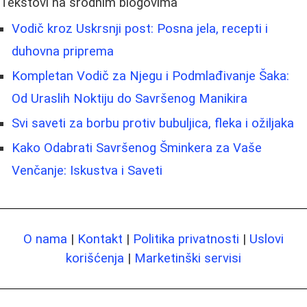
Tekstovi na srodnim blogovima
Vodič kroz Uskrsnji post: Posna jela, recepti i
duhovna priprema
Kompletan Vodič za Njegu i Podmlađivanje Šaka:
Od Uraslih Noktiju do Savršenog Manikira
Svi saveti za borbu protiv bubuljica, fleka i ožiljaka
Kako Odabrati Savršenog Šminkera za Vaše
Venčanje: Iskustva i Saveti
O nama
|
Kontakt
|
Politika privatnosti
|
Uslovi
korišćenja
|
Marketinški servisi