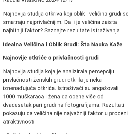
Najnovija studija otkriva koji oblik i veličina grudi se
smatraju najprivlačnijim. Da li je veličina zaista
najbitniji faktor? Saznajte rezultate istraživanja.
Idealna Veličina i Oblik Grudi: Šta Nauka Kaže
Najnovije otkriće o privlačnosti grudi
Najnovija studija koja je analizirala percepciju
privlačnosti ženskih grudi otkrila je neka
iznenađujuća otkrića. Istraživači su angažovali
1000 muškaraca i žena da ocene više od
dvadesetak pari grudi na fotografijama. Rezultati
pokazuju da veličina nije najvažniji faktor u proceni
atraktivnosti.