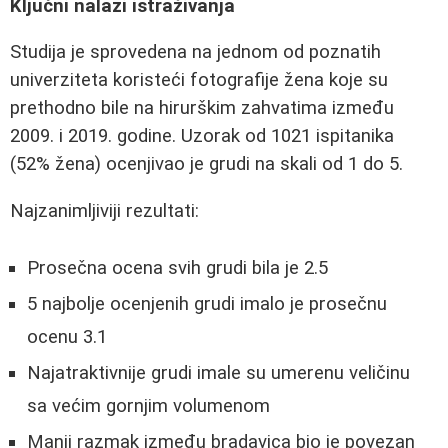
Ključni nalazi istraživanja
Studija je sprovedena na jednom od poznatih
univerziteta koristeći fotografije žena koje su
prethodno bile na hirurškim zahvatima između
2009. i 2019. godine. Uzorak od 1021 ispitanika
(52% žena) ocenjivao je grudi na skali od 1 do 5.
Najzanimljiviji rezultati:
Prosečna ocena svih grudi bila je 2.5
5 najbolje ocenjenih grudi imalo je prosečnu
ocenu 3.1
Najatraktivnije grudi imale su umerenu veličinu
sa većim gornjim volumenom
Manji razmak između bradavica bio je povezan