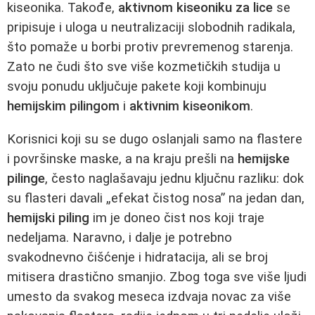
kiseonika. Takođe,
aktivnom kiseoniku za lice
se
pripisuje i uloga u neutralizaciji slobodnih radikala,
što pomaže u borbi protiv prevremenog starenja.
Zato ne čudi što sve više kozmetičkih studija u
svoju ponudu uključuje pakete koji kombinuju
hemijskim pilingom
i
aktivnim kiseonikom
.
Korisnici koji su se dugo oslanjali samo na flastere
i površinske maske, a na kraju prešli na
hemijske
pilinge
, često naglašavaju jednu ključnu razliku: dok
su flasteri davali „efekat čistog nosa” na jedan dan,
hemijski piling
im je doneo čist nos koji traje
nedeljama. Naravno, i dalje je potrebno
svakodnevno čišćenje i hidratacija, ali se broj
mitisera drastično smanjio. Zbog toga sve više ljudi
umesto da svakog meseca izdvaja novac za više