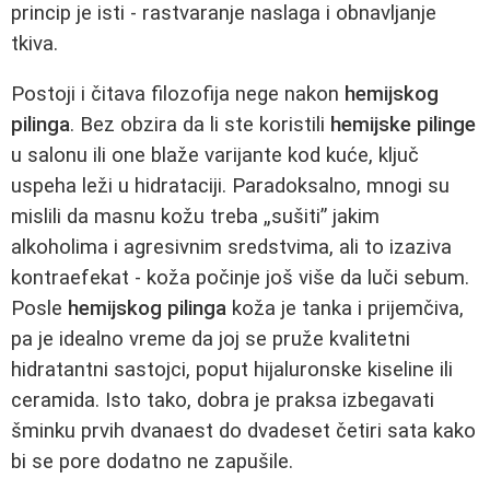
princip je isti - rastvaranje naslaga i obnavljanje
tkiva.
Postoji i čitava filozofija nege nakon
hemijskog
pilinga
. Bez obzira da li ste koristili
hemijske pilinge
u salonu ili one blaže varijante kod kuće, ključ
uspeha leži u hidrataciji. Paradoksalno, mnogi su
mislili da masnu kožu treba „sušiti” jakim
alkoholima i agresivnim sredstvima, ali to izaziva
kontraefekat - koža počinje još više da luči sebum.
Posle
hemijskog pilinga
koža je tanka i prijemčiva,
pa je idealno vreme da joj se pruže kvalitetni
hidratantni sastojci, poput hijaluronske kiseline ili
ceramida. Isto tako, dobra je praksa izbegavati
šminku prvih dvanaest do dvadeset četiri sata kako
bi se pore dodatno ne zapušile.