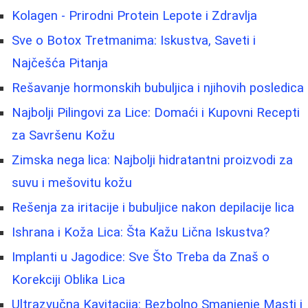
Kolagen - Prirodni Protein Lepote i Zdravlja
Sve o Botox Tretmanima: Iskustva, Saveti i
Najčešća Pitanja
Rešavanje hormonskih bubuljica i njihovih posledica
Najbolji Pilingovi za Lice: Domaći i Kupovni Recepti
za Savršenu Kožu
Zimska nega lica: Najbolji hidratantni proizvodi za
suvu i mešovitu kožu
Rešenja za iritacije i bubuljice nakon depilacije lica
Ishrana i Koža Lica: Šta Kažu Lična Iskustva?
Implanti u Jagodice: Sve Što Treba da Znaš o
Korekciji Oblika Lica
Ultrazvučna Kavitacija: Bezbolno Smanjenje Masti i