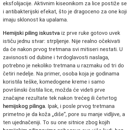
eksfolijacije. Aktivnim kiseonikom za lice postiže se
i antibakterijski efekat, što je dragoceno za one koji
imaju sklonost ka upalama.
Hemijski piling iskustva
iz prve ruke gotovo uvek
ističu jednu stvar: strpljenje. Nije realno očekivati
da će nakon prvog tretmana svi mitiseri nestati. U
zavisnosti od dubine i tvrdoglavosti naslaga,
potrebno je nekoliko tretmana u razmaku od tri do
četiri nedelje. Na primer, osoba koja je godinama
koristila teške, komedogene kreme i samo
površinski čistila lice, možda će videti prve
značajne rezultate tek nakon trećeg ili četvrtog
hemijskog pilinga
. Ipak, i posle prvog tretmana
primetno je da koža „diše”, pore su manje vidljive, a
ten ujednačeniji. To su one sitnice zbog kojih