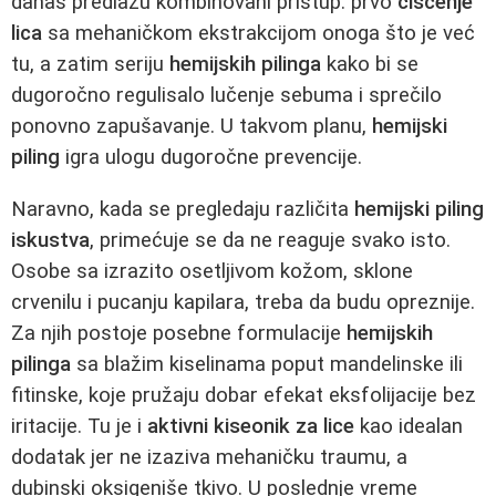
danas predlažu kombinovani pristup: prvo
čišćenje
lica
sa mehaničkom ekstrakcijom onoga što je već
tu, a zatim seriju
hemijskih pilinga
kako bi se
dugoročno regulisalo lučenje sebuma i sprečilo
ponovno zapušavanje. U takvom planu,
hemijski
piling
igra ulogu dugoročne prevencije.
Naravno, kada se pregledaju različita
hemijski piling
iskustva
, primećuje se da ne reaguje svako isto.
Osobe sa izrazito osetljivom kožom, sklone
crvenilu i pucanju kapilara, treba da budu opreznije.
Za njih postoje posebne formulacije
hemijskih
pilinga
sa blažim kiselinama poput mandelinske ili
fitinske, koje pružaju dobar efekat eksfolijacije bez
iritacije. Tu je i
aktivni kiseonik za lice
kao idealan
dodatak jer ne izaziva mehaničku traumu, a
dubinski oksigeniše tkivo. U poslednje vreme