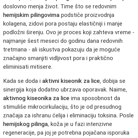
doslovno menja život. Time što se redovnim
hemijskim pilingovima
podstiče proizvodnja
kolagena, zidovi pora postaju elastičniji i manje
podložni širenju. Ovo je proces koji zahteva vreme -
najmanje šest meseci do godinu dana redovnih
tretmana - ali iskustva pokazuju da je moguće
značajno smanjiti vidljivost pora i praktično
eliminisati mitisere.
Kada se doda i
aktivni kiseonik za lice
, dobija se
sinergija koja dodatno ubrzava oporavak. Naime,
aktivnog kiseonika za lice
ima sposobnost da
stimuliše mikrocirkulaciju, što je od presudnog
značaja za ishranu ćelija i eliminaciju toksina. Posle
hemijskog pilinga
, koža je u fazi intenzivne
regeneracije, pa joj je potrebna pojačana isporuka