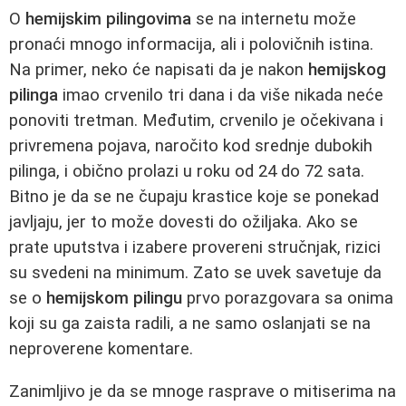
O
hemijskim pilingovima
se na internetu može
pronaći mnogo informacija, ali i polovičnih istina.
Na primer, neko će napisati da je nakon
hemijskog
pilinga
imao crvenilo tri dana i da više nikada neće
ponoviti tretman. Međutim, crvenilo je očekivana i
privremena pojava, naročito kod srednje dubokih
pilinga, i obično prolazi u roku od 24 do 72 sata.
Bitno je da se ne čupaju krastice koje se ponekad
javljaju, jer to može dovesti do ožiljaka. Ako se
prate uputstva i izabere provereni stručnjak, rizici
su svedeni na minimum. Zato se uvek savetuje da
se o
hemijskom pilingu
prvo porazgovara sa onima
koji su ga zaista radili, a ne samo oslanjati se na
neproverene komentare.
Zanimljivo je da se mnoge rasprave o mitiserima na