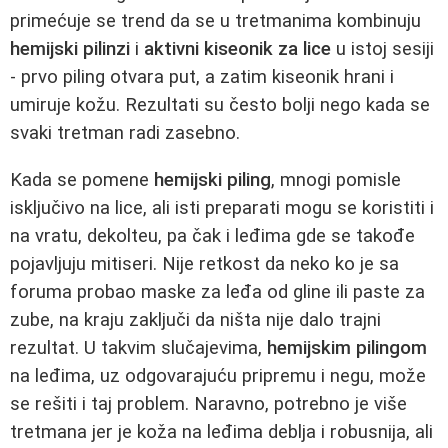
primećuje se trend da se u tretmanima kombinuju
hemijski pilinzi
i
aktivni kiseonik za lice
u istoj sesiji
- prvo piling otvara put, a zatim kiseonik hrani i
umiruje kožu. Rezultati su često bolji nego kada se
svaki tretman radi zasebno.
Kada se pomene
hemijski piling
, mnogi pomisle
isključivo na lice, ali isti preparati mogu se koristiti i
na vratu, dekolteu, pa čak i leđima gde se takođe
pojavljuju mitiseri. Nije retkost da neko ko je sa
foruma probao maske za leđa od gline ili paste za
zube, na kraju zaključi da ništa nije dalo trajni
rezultat. U takvim slučajevima,
hemijskim pilingom
na leđima, uz odgovarajuću pripremu i negu, može
se rešiti i taj problem. Naravno, potrebno je više
tretmana jer je koža na leđima deblja i robusnija, ali