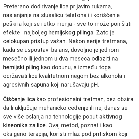
Preterano dodirivanje lica prljavim rukama,
naslanjanje na slušalicu telefona ili korišćenje
peškira koji se retko menja - sve to može poništiti
efekte i najboljeg
hemijskog pilinga
. Zato je
celokupan pristup važan. Nakon serije tretmana,
kada se uspostavi balans, dovoljno je jednom
mesečno ili jednom u dva meseca odlaziti na
hemijski piling
kao dopunu, a između toga
održavati lice kvalitetnom negom bez alkohola i
agresivnih sapuna koji narušavaju pH.
Čišćenje lica
kao profesionalni tretman, bez obzira
da li uključuje mehaničko ceđenje ili ne, danas se
sve više oslanja na tehnologije poput
aktivnog
kiseonika za lice
. Ovaj metod, poznat i kao
oksigeno terapija, koristi mlaz pod pritiskom koji