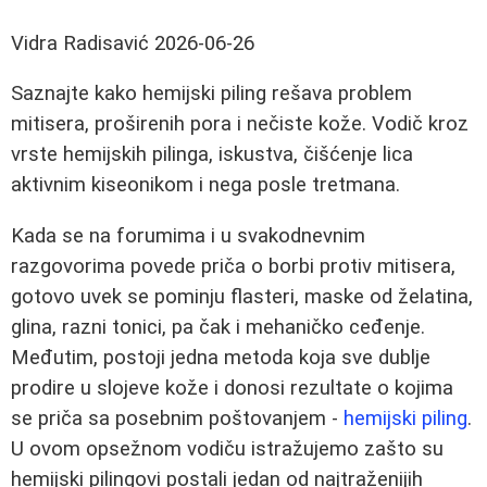
Vidra Radisavić
2026-06-26
Saznajte kako hemijski piling rešava problem
mitisera, proširenih pora i nečiste kože. Vodič kroz
vrste hemijskih pilinga, iskustva, čišćenje lica
aktivnim kiseonikom i nega posle tretmana.
Kada se na forumima i u svakodnevnim
razgovorima povede priča o borbi protiv mitisera,
gotovo uvek se pominju flasteri, maske od želatina,
glina, razni tonici, pa čak i mehaničko ceđenje.
Međutim, postoji jedna metoda koja sve dublje
prodire u slojeve kože i donosi rezultate o kojima
se priča sa posebnim poštovanjem -
hemijski piling
.
U ovom opsežnom vodiču istražujemo zašto su
hemijski pilingovi postali jedan od najtraženijih