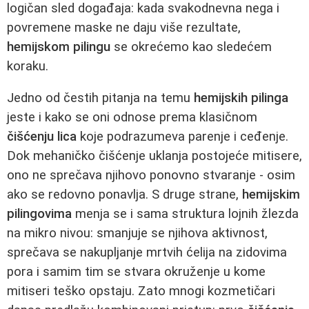
logičan sled događaja: kada svakodnevna nega i
povremene maske ne daju više rezultate,
hemijskom pilingu
se okrećemo kao sledećem
koraku.
Jedno od čestih pitanja na temu
hemijskih pilinga
jeste i kako se oni odnose prema klasičnom
čišćenju lica
koje podrazumeva parenje i ceđenje.
Dok mehaničko čišćenje uklanja postojeće mitisere,
ono ne sprečava njihovo ponovno stvaranje - osim
ako se redovno ponavlja. S druge strane,
hemijskim
pilingovima
menja se i sama struktura lojnih žlezda
na mikro nivou: smanjuje se njihova aktivnost,
sprečava se nakupljanje mrtvih ćelija na zidovima
pora i samim tim se stvara okruženje u kome
mitiseri teško opstaju. Zato mnogi kozmetičari