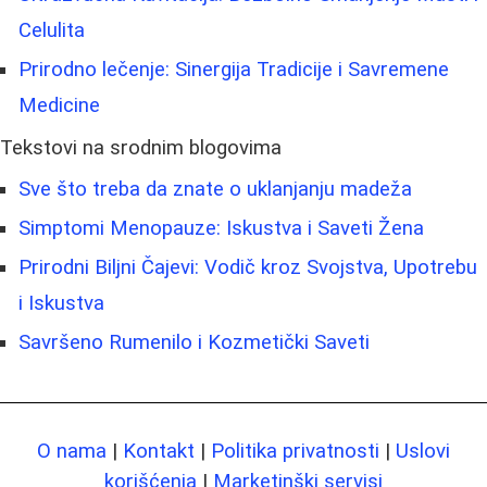
Celulita
Prirodno lečenje: Sinergija Tradicije i Savremene
Medicine
Tekstovi na srodnim blogovima
Sve što treba da znate o uklanjanju madeža
Simptomi Menopauze: Iskustva i Saveti Žena
Prirodni Biljni Čajevi: Vodič kroz Svojstva, Upotrebu
i Iskustva
Savršeno Rumenilo i Kozmetički Saveti
O nama
|
Kontakt
|
Politika privatnosti
|
Uslovi
korišćenja
|
Marketinški servisi