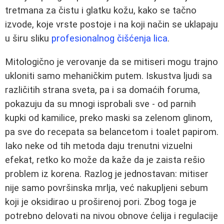
tretmana za čistu i glatku kožu, kako se tačno
izvode, koje vrste postoje i na koji način se uklapaju
u širu sliku
profesionalnog čišćenja lica
.
Mitologično je verovanje da se mitiseri mogu trajno
ukloniti samo mehaničkim putem. Iskustva ljudi sa
različitih strana sveta, pa i sa domaćih foruma,
pokazuju da su mnogi isprobali sve - od parnih
kupki od kamilice, preko maski sa zelenom glinom,
pa sve do recepata sa belancetom i toalet papirom.
Iako neke od tih metoda daju trenutni vizuelni
efekat, retko ko može da kaže da je zaista rešio
problem iz korena. Razlog je jednostavan: mitiser
nije samo površinska mrlja, već nakupljeni sebum
koji je oksidirao u proširenoj pori. Zbog toga je
potrebno delovati na nivou obnove ćelija i regulacije