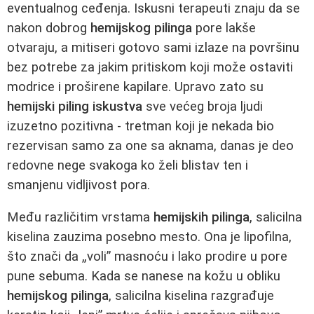
eventualnog ceđenja. Iskusni terapeuti znaju da se
nakon dobrog
hemijskog pilinga
pore lakše
otvaraju, a mitiseri gotovo sami izlaze na površinu
bez potrebe za jakim pritiskom koji može ostaviti
modrice i proširene kapilare. Upravo zato su
hemijski piling iskustva
sve većeg broja ljudi
izuzetno pozitivna - tretman koji je nekada bio
rezervisan samo za one sa aknama, danas je deo
redovne nege svakoga ko želi blistav ten i
smanjenu vidljivost pora.
Među različitim vrstama
hemijskih pilinga
, salicilna
kiselina zauzima posebno mesto. Ona je lipofilna,
što znači da „voli” masnoću i lako prodire u pore
pune sebuma. Kada se nanese na kožu u obliku
hemijskog pilinga
, salicilna kiselina razgrađuje