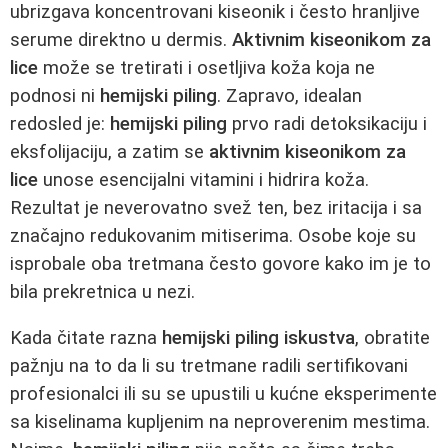
ubrizgava koncentrovani kiseonik i često hranljive
serume direktno u dermis.
Aktivnim kiseonikom za
lice
može se tretirati i osetljiva koža koja ne
podnosi ni
hemijski piling
. Zapravo, idealan
redosled je:
hemijski piling
prvo radi detoksikaciju i
eksfolijaciju, a zatim se
aktivnim kiseonikom za
lice
unose esencijalni vitamini i hidrira koža.
Rezultat je neverovatno svež ten, bez iritacija i sa
značajno redukovanim mitiserima. Osobe koje su
isprobale oba tretmana često govore kako im je to
bila prekretnica u nezi.
Kada čitate razna
hemijski piling iskustva
, obratite
pažnju na to da li su tretmane radili sertifikovani
profesionalci ili su se upustili u kućne eksperimente
sa kiselinama kupljenim na neproverenim mestima.