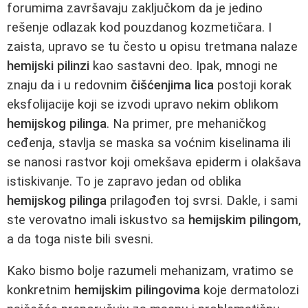
forumima završavaju zaključkom da je jedino
rešenje odlazak kod pouzdanog kozmetičara. I
zaista, upravo se tu često u opisu tretmana nalaze
hemijski pilinzi
kao sastavni deo. Ipak, mnogi ne
znaju da i u redovnim
čišćenjima lica
postoji korak
eksfolijacije koji se izvodi upravo nekim oblikom
hemijskog pilinga
. Na primer, pre mehaničkog
ceđenja, stavlja se maska sa voćnim kiselinama ili
se nanosi rastvor koji omekšava epiderm i olakšava
istiskivanje. To je zapravo jedan od oblika
hemijskog pilinga
prilagođen toj svrsi. Dakle, i sami
ste verovatno imali iskustvo sa
hemijskim pilingom
,
a da toga niste bili svesni.
Kako bismo bolje razumeli mehanizam, vratimo se
konkretnim
hemijskim pilingovima
koje dermatolozi