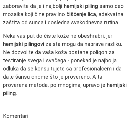
zaboravite da je i najbolji
hemijski piling
samo deo
mozaika koji čine pravilno
čišćenje lica
, adekvatna
zaštita od sunca i dosledna svakodnevna rutina.
Neka vas put do čiste kože ne obeshrabri, jer
hemijski pilingovi
zaista mogu da naprave razliku.
Ne dozvolite da vaša koža postane poligon za
testiranje svega i svačega - ponekad je najbolja
odluka da se konsultujete sa profesionalcem i da
date šansu onome što je provereno. A ta
proverena metoda, po mnogima, upravo je
hemijski
piling
.
Komentari