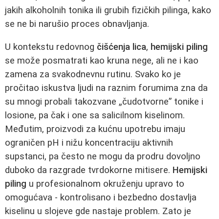
jakih alkoholnih tonika ili grubih fizičkih pilinga, kako
se ne bi narušio proces obnavljanja.
U kontekstu redovnog
čišćenja lica
,
hemijski piling
se može posmatrati kao kruna nege, ali ne i kao
zamena za svakodnevnu rutinu. Svako ko je
pročitao iskustva ljudi na raznim forumima zna da
su mnogi probali takozvane „čudotvorne” tonike i
losione, pa čak i one sa salicilnom kiselinom.
Međutim, proizvodi za kućnu upotrebu imaju
ograničen pH i nižu koncentraciju aktivnih
supstanci, pa često ne mogu da prodru dovoljno
duboko da razgrade tvrdokorne mitisere.
Hemijski
piling
u profesionalnom okruženju upravo to
omogućava - kontrolisano i bezbedno dostavlja
kiselinu u slojeve gde nastaje problem. Zato je