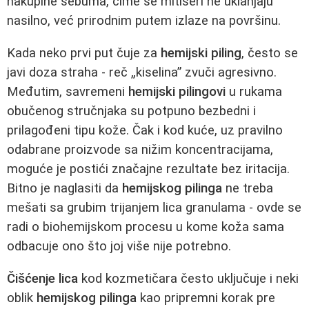
nakupine sebuma, čime se mitiseri ne uklanjaju
nasilno, već prirodnim putem izlaze na površinu.
Kada neko prvi put čuje za
hemijski piling
, često se
javi doza straha - reč „kiselina” zvuči agresivno.
Međutim, savremeni
hemijski pilingovi
u rukama
obučenog stručnjaka su potpuno bezbedni i
prilagođeni tipu kože. Čak i kod kuće, uz pravilno
odabrane proizvode sa nižim koncentracijama,
moguće je postići značajne rezultate bez iritacija.
Bitno je naglasiti da
hemijskog pilinga
ne treba
mešati sa grubim trijanjem lica granulama - ovde se
radi o biohemijskom procesu u kome koža sama
odbacuje ono što joj više nije potrebno.
Čišćenje lica
kod kozmetičara često uključuje i neki
oblik
hemijskog pilinga
kao pripremni korak pre