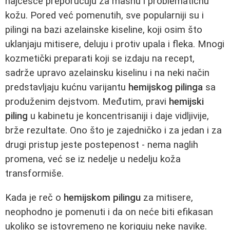
najčešće preporučuju za masnu i problematičnu
kožu. Pored već pomenutih, sve popularniji su i
pilingi na bazi azelainske kiseline, koji osim što
uklanjaju mitisere, deluju i protiv upala i fleka. Mnogi
kozmetički preparati koji se izdaju na recept,
sadrže upravo azelainsku kiselinu i na neki način
predstavljaju kućnu varijantu
hemijskog pilinga
sa
produženim dejstvom. Međutim, pravi
hemijski
piling
u kabinetu je koncentrisaniji i daje vidljivije,
brže rezultate. Ono što je zajedničko i za jedan i za
drugi pristup jeste postepenost - nema naglih
promena, već se iz nedelje u nedelju koža
transformiše.
Kada je reč o
hemijskom pilingu
za mitisere,
neophodno je pomenuti i da on neće biti efikasan
ukoliko se istovremeno ne koriguju neke navike.