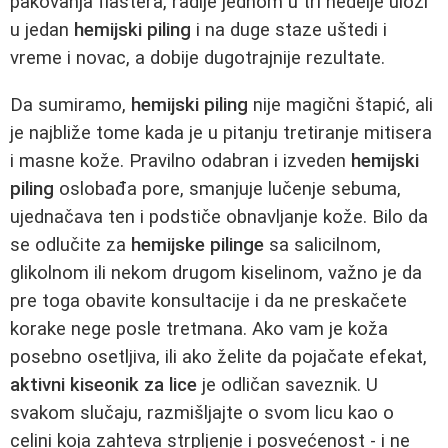
pakovanja flastera, radije jednom u tri nedelje uloži
u jedan
hemijski piling
i na duge staze uštedi i
vreme i novac, a dobije dugotrajnije rezultate.
Da sumiramo,
hemijski piling
nije magični štapić, ali
je najbliže tome kada je u pitanju tretiranje mitisera
i masne kože. Pravilno odabran i izveden
hemijski
piling
oslobađa pore, smanjuje lučenje sebuma,
ujednačava ten i podstiče obnavljanje kože. Bilo da
se odlučite za
hemijske pilinge
sa salicilnom,
glikolnom ili nekom drugom kiselinom, važno je da
pre toga obavite konsultacije i da ne preskačete
korake nege posle tretmana. Ako vam je koža
posebno osetljiva, ili ako želite da pojačate efekat,
aktivni kiseonik za lice
je odličan saveznik. U
svakom slučaju, razmišljajte o svom licu kao o
celini koja zahteva strpljenje i posvećenost - i ne