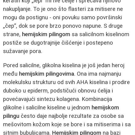
keratin koji „lepi” mrtve ćelije i sprečava njihovo
nakupljanje. To je ono što flasteri za mitisere ne
mogu da postignu - oni povuku samo površinski
„čep”, dok se pore brzo ponovo napune. S druge
strane,
hemijskim pilingom
sa salicilnom kiselinom
postiže se dugotrajnije čišćenje i postepeno
sužavanje pora.
Pored salicilne, glikolna kiselina je još jedan heroj
među
hemijskim pilingovima
. Ona ima najmanju
molekulsku strukturu od svih AHA kiselina i prodire
duboko u epiderm, podstičući obnovu ćelija i
povećavajući sintezu kolagena. Kombinacija
glikolne i salicilne kiseline u jednom
hemijskom
pilingu
često daje najbolje rezultate za osobe sa
mešovitom kožom koje se bore i sa mitiserima i sa
sitnim bubuljicama.
Hemijskim pilingom
na bazi