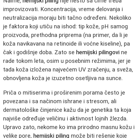
Naime,
hemijski piling
nije nešto sa čime treba
improvizovati. Koncentracija, vreme delovanja i
neutralizacija moraju biti tačno određeni. Nekoliko
je faktora koji utiču na ishod: tip kože, pH samog
proizvoda, prethodna priprema (na primer, da li je
koža navikavana na retinoide ili voćne kiseline), pa
čak i godišnje doba. Zato se
hemijski pilingovi
ne
rade tokom leta, osim u posebnim režimima, jer je
tada koža izložena najvećem UV zračenju, a sveža,
obnovljena koža je izuzetno osetljiva na sunce.
Priča o mitiserima i proširenim porama često je
povezana i sa načinom ishrane i stresom, ali
dermatološke činjenice kažu da je genetika ta koja
najviše određuje veličinu i aktivnost lojnih žlezda.
Upravo zato, nekome ko ima prirodno masnu kožu i
velike pore,
hemijski piling
može biti rešenje koje