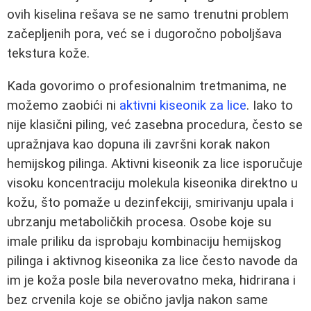
ovih kiselina rešava se ne samo trenutni problem
začepljenih pora, već se i dugoročno poboljšava
tekstura kože.
Kada govorimo o profesionalnim tretmanima, ne
možemo zaobići ni
aktivni kiseonik za lice
. Iako to
nije klasični piling, već zasebna procedura, često se
upražnjava kao dopuna ili završni korak nakon
hemijskog pilinga. Aktivni kiseonik za lice isporučuje
visoku koncentraciju molekula kiseonika direktno u
kožu, što pomaže u dezinfekciji, smirivanju upala i
ubrzanju metaboličkih procesa. Osobe koje su
imale priliku da isprobaju kombinaciju hemijskog
pilinga i aktivnog kiseonika za lice često navode da
im je koža posle bila neverovatno meka, hidrirana i
bez crvenila koje se obično javlja nakon same