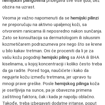
hemijskim pilingovima
pribegava sve više ljudi, bez
obzira na uzrast.
Veoma je važno napomenuti da se
hemijski pilinzi
ne preporučuju na aktivno upaljenoj koži, sa
otvorenim ranicama ili neposredno nakon sunčanja.
Zato se konsultacija sa dermatologom ili iskusnim
kozmetičarem podrazumeva pre nego što se krene
u bilo kakav tretman. Oni će proceniti da li je za
vašu kožu pogodniji
hemijski piling
sa AHA ili BHA
kiselinama, u kojoj koncentraciji i koliko često treba
da ga radite. Pored toga, naučićete i kako da
negujete kožu između tretmana, jer upravo tu
mnogi prave greške. Posle
hemijskog pilinga
koža
je osetljivija na sunce, pa je obavezna primena
zaštitnog faktora, čak i kada je napolju oblačno.
Takođe, treba izbegavati dodatne iritanse, poput