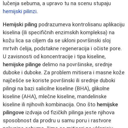
lučenja sebuma, a upravo tu na scenu stupaju
hemijski pilinzi
.
Hemijski piling
podrazumeva kontrolisanu aplikaciju
kiselina (ili specifičnih enzimskih kompleksa) na
kožu lica sa ciljem da se ukloni površinski sloj
mrtvih ćelija, podstakne regeneracija i očiste pore.
U zavisnosti od koncentracije i tipa kiseline,
hemijske pilinge
delimo na površinske, srednje
duboke i duboke. Za problem mitisera i masne kože
najčešće se koriste površinski ili srednje duboki
pilingi na bazi salicilne kiseline (BHA), glikolne
kiseline (AHA), mlečne kiseline, mandelinske
kiseline ili njihovih kombinacija. Ono što
hemijske
pilingove
izdvaja od fizičkih pilinga jeste njihova
sposobnost da prodru u samu poru i rastvore