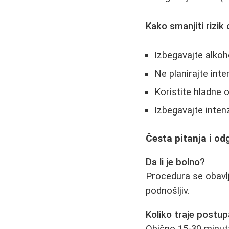
Kako smanjiti rizik 
Izbegavajte alkoh
Ne planirajte int
Koristite hladne 
Izbegavajte inten
Česta pitanja i od
Da li je bolno?
Procedura se obavlja
podnošljiv.
Koliko traje postu
Obično 15-30 minuta