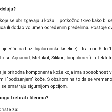
 deluju?
koje se ubrizgavaju u kožu ili potkožno tkivo kako bi s
lica ili dodao volumen određenim predelima. Postoje dv
najčešće na bazi hijaluronske kiseline) - traju od 6 do
o su Aquamid, Metakril, Silikon, biopolimeri) - efekti 
na je prirodna komponenta kože koja ima sposobnost v
jom i "podizanjem" kože. S obzirom na to da se vremen
ri se smatraju sigurnijom opcijom.
ogu tretirati filerima?
oriste za: