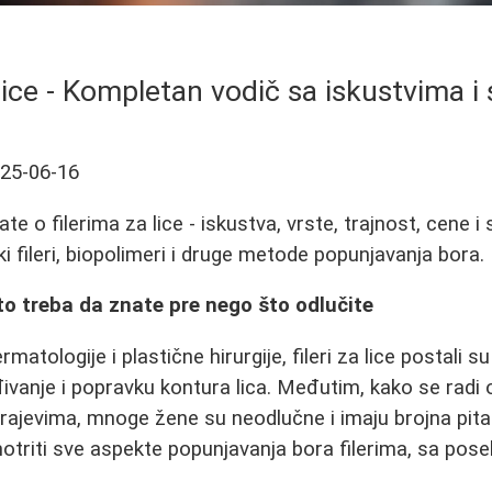
a lice - Kompletan vodič sa iskustvima i
25-06-16
te o filerima za lice - iskustva, vrste, trajnost, cene 
i fileri, biopolimeri i druge metode popunjavanja bora.
 što treba da znate pre nego što odlučite
matologije i plastične hirurgije, fileri za lice postali 
anje i popravku kontura lica. Međutim, kako se radi o
rajevima, mnoge žene su neodlučne i imaju brojna pit
otriti sve aspekte popunjavanja bora filerima, sa po