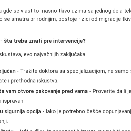
 gde se vlastito masno tkivo uzima sa jednog dela tela
ko se smatra prirodnijim, postoje rizici od migracije t
- šta treba znati pre intervencije?
skustava, evo najvažnijih zaključaka:
ključan
- Tražite doktora sa specijalizacijom, ne samo
kate i prethodna iskustva.
e da vam otvore pakovanje pred vama
- Proverite da li je
ja ispravan.
su sigurnija opcija
- Iako je potrebno češće dopunjavanje
nji.