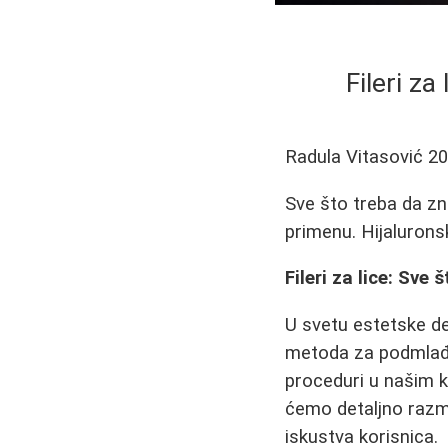
Fileri z
Radula Vitasović
20
Sve što treba da zna
primenu. Hijaluronsk
Fileri za lice: Sve
U svetu estetske der
metoda za podmlađiv
proceduri u našim k
ćemo detaljno razm
iskustva korisnica.