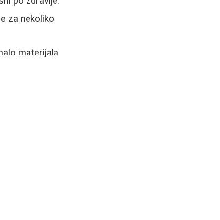
sni po zdravlje.
e za nekoliko
malo materijala