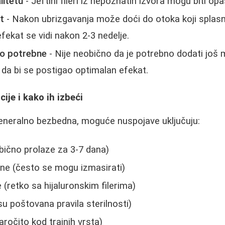
litetu
- Jeftini fileri iz nepoznatih izvora mogu biti opa
nt
- Nakon ubrizgavanja može doći do otoka koji splasn
fekat se vidi nakon 2-3 nedelje.
to potrebne
- Nije neobično da je potrebno dodati još 
 da bi se postigao optimalan efekat.
ije i kako ih izbeći
generalno bezbedna, moguće nuspojave uključuju:
bično prolaze za 3-7 dana)
ine (često se mogu izmasirati)
e (retko sa hijaluronskim filerima)
isu poštovana pravila sterilnosti)
naročito kod trajnih vrsta)