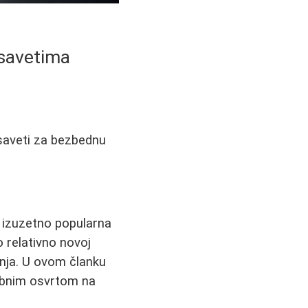
 savetima
i saveti za bezbednu
su izuzetno popularna
 relativno novoj
anja. U ovom članku
sebnim osvrtom na