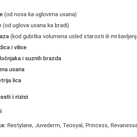
re
(od nosa ka uglovima usana)
e
(od uglova usana ka bradi)
raza
(kod gubitka volumena usled starosti ili mršavljenj
ica i vilice
očnjaka i suznih brazda
ena usana
trija lica
sti i rizici
i
ke:
Restylane, Juvederm, Teosyal, Princess, Revaness