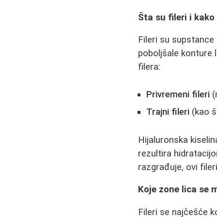
Šta su fileri i kako
Fileri su supstance 
poboljšale konture 
filera:
Privremeni fileri
(
Trajni fileri
(kao št
Hijaluronska kiseli
rezultira hidrataci
razgrađuje, ovi file
Koje zone lica se m
Fileri se najčešće k