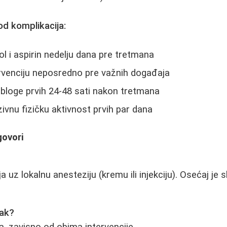
od komplikacija:
ol i aspirin nedelju dana pre tretmana
ervenciju neposredno pre važnih događaja
obloge prvih 24-48 sati nakon tretmana
zivnu fizičku aktivnost prvih par dana
govori
 uz lokalnu anesteziju (kremu ili injekciju). Osećaj je sl
pak?
, zavisno od obima intervencije.