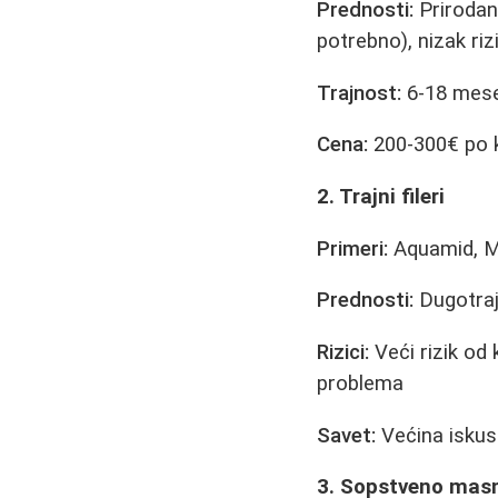
Prednosti:
Prirodan 
potrebno), nizak rizi
Trajnost:
6-18 mesec
Cena:
200-300€ po 
2. Trajni fileri
Primeri:
Aquamid, Met
Prednosti:
Dugotraj
Rizici:
Veći rizik od 
problema
Savet:
Većina iskusn
3. Sopstveno masno