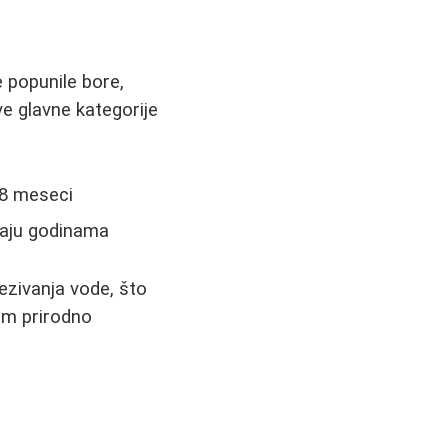
e popunile bore,
e glavne kategorije
 18 meseci
traju godinama
ezivanja vode, što
om prirodno