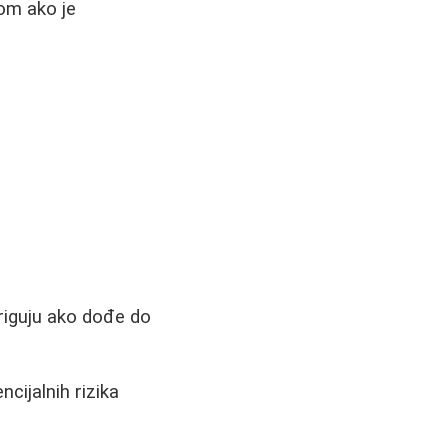
mom ako je
origuju ako dođe do
cijalnih rizika