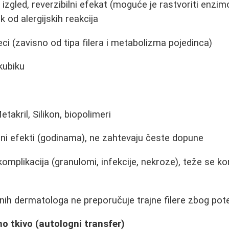
izgled, reverzibilni efekat (moguće je rastvoriti enzi
k od alergijskih reakcija
i (zavisno od tipa filera i metabolizma pojedinca)
kubiku
akril, Silikon, biopolimeri
ni efekti (godinama), ne zahtevaju česte dopune
komplikacija (granulomi, infekcije, nekroze), teže se k
ih dermatologa ne preporučuje trajne filere zbog poten
 tkivo (autologni transfer)