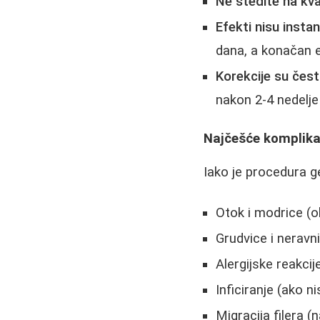
Ne štedite na kva
Efekti nisu insta
dana, a konačan e
Korekcije su čes
nakon 2-4 nedelje
Najčešće komplikac
Iako je procedura 
Otok i modrice (o
Grudvice i neravn
Alergijske reakcij
Inficiranje (ako n
Migracija filera (