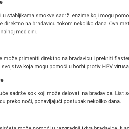
e
i u stabljikama smokve sadrži enzime koji mogu pomoći
se direktno na bradavicu tokom nekoliko dana. Ova me
nalnoj medicini.
 se može primeniti direktno na bradavicu i prekriti flast
a svojstva koja mogu pomoći u borbi protiv HPV virusa
će
rkuće sadrže sok koji može delovati na bradavice. List 
icu preko noći, ponavljajući postupak nekoliko dana.
 sirćeta može pomoći u razgradnji tkiva bradavice. N