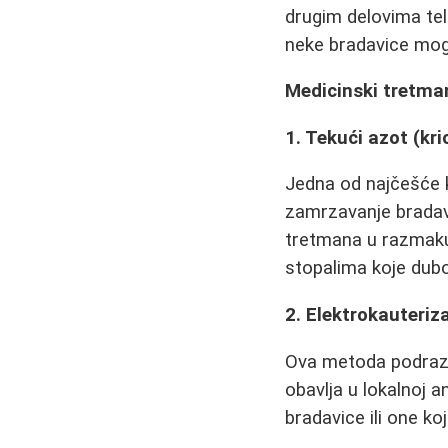
drugim delovima tel
neke bradavice mogu
Medicinski tretman
1. Tekući azot (kri
Jedna od najčešće
zamrzavanje bradav
tretmana u razmaku
stopalima koje dubo
2. Elektrokauteriza
Ova metoda podrazu
obavlja u lokalnoj a
bradavice ili one ko