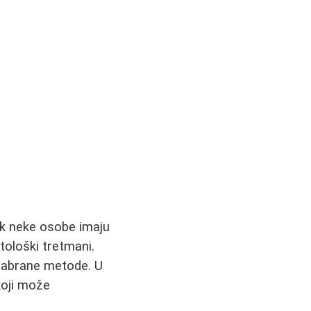
ok neke osobe imaju
ološki tretmani.
 odabrane metode. U
koji može