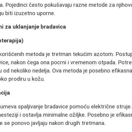
a. Pojedinci često pokušavaju razne metode za njihovo 
 biti izuzetno uporne.
i za uklanjanje bradavica
oterapija)
 korišćenih metoda je tretman tekućim azotom. Post
ice, nakon čega ona pocrni i vremenom otpada. Potre
 od nekoliko nedelja. Ova metoda je posebno efikasna
ko prodiru u kožu.
cija
meva spaljivanje bradavice pomoću električne struje
nesteziji i ostavlja minimalne ožiljke. Posebno je efika
je se ponovo javljaju nakon drugih tretmana.