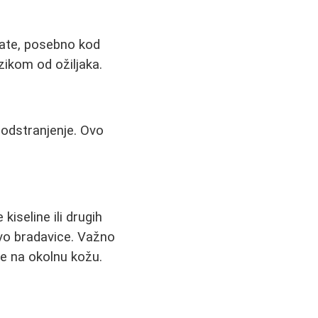
tate, posebno kod
izikom od ožiljaka.
odstranjenje. Ovo
kiseline ili drugih
ivo bradavice. Važno
je na okolnu kožu.