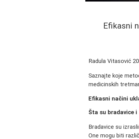
Efikasni n
Radula Vitasović
20
Saznajte koje metod
medicinskih tretman
Efikasni načini uk
Šta su bradavice i
Bradavice su izrasl
One mogu biti različi