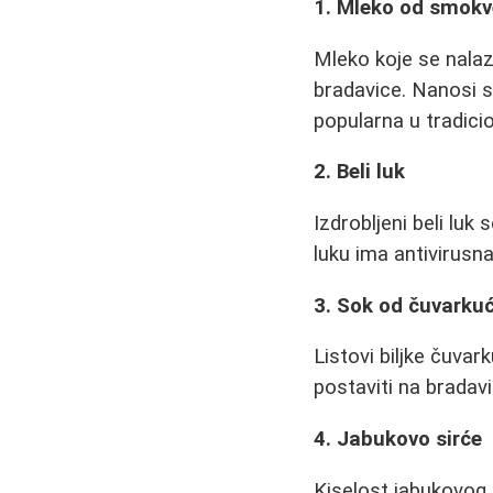
1. Mleko od smokv
Mleko koje se nalaz
bradavice. Nanosi 
popularna u tradicio
2. Beli luk
Izdrobljeni beli luk
luku ima antivirusn
3. Sok od čuvarku
Listovi biljke čuva
postaviti na bradav
4. Jabukovo sirće
Kiselost jabukovog