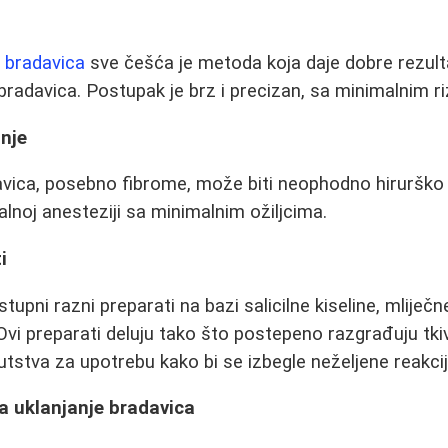
e bradavica
sve češća je metoda koja daje dobre rezul
h bradavica. Postupak je brz i precizan, sa minimalnim r
anje
avica, posebno fibrome, može biti neophodno hirurško 
alnoj anesteziji sa minimalnim ožiljcima.
i
pni razni preparati na bazi salicilne kiseline, mliječne 
 Ovi preparati deluju tako što postepeno razgrađuju tk
uputstva za upotrebu kako bi se izbegle neželjene reakci
a uklanjanje bradavica