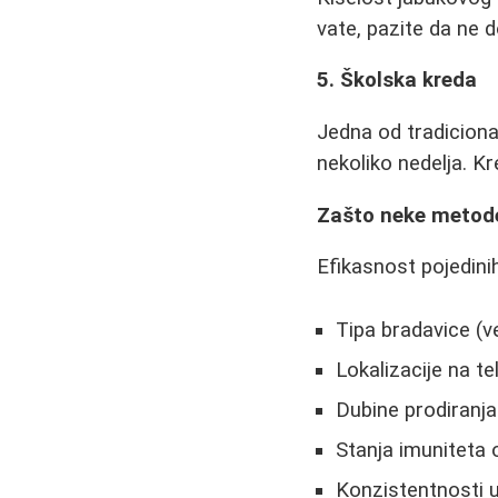
vate, pazite da ne
5. Školska kreda
Jedna od tradicion
nekoliko nedelja. K
Zašto neke metode
Efikasnost pojedini
Tipa bradavice (ve
Lokalizacije na te
Dubine prodiranja
Stanja imuniteta
Konzistentnosti 