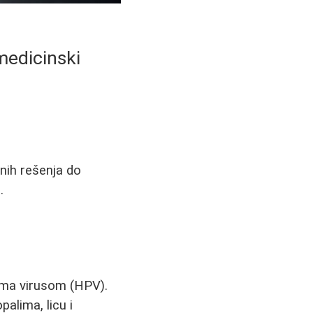
 medicinski
dnih rešenja do
.
loma virusom (HPV).
palima, licu i