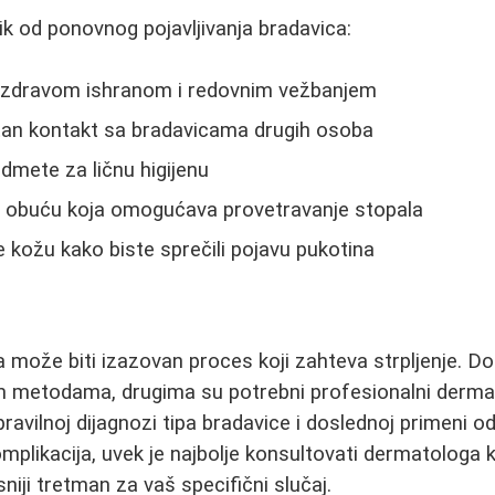
zik od ponovnog pojavljivanja bradavica:
t zdravom ishranom i redovnim vežbanjem
ktan kontakt sa bradavicama drugih osoba
edmete za ličnu higijenu
 obuću koja omogućava provetravanje stopala
e kožu kako biste sprečili pojavu pukotina
a može biti izazovan proces koji zahteva strpljenje. D
m metodama, drugima su potrebni profesionalni dermat
 pravilnoj dijagnozi tipa bradavice i doslednoj primeni
omplikacija, uvek je najbolje konsultovati dermatologa 
sniji tretman za vaš specifični slučaj.