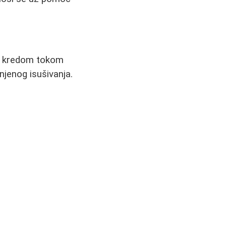
om kredom tokom
njenog isušivanja.