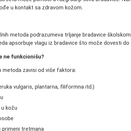
 dođe u kontakt sa zdravom kožom.
alnih metoda podrazumeva trljanje bradavice školsk
reda apsorbuje vlagu iz bradavice što može dovesti do 
 ne funkcionišu?
h metoda zavisi od više faktora:
ruka vulgaris, plantarna, filiformna itd.)
lu
 u kožu
 osobe
u primeni tretmana