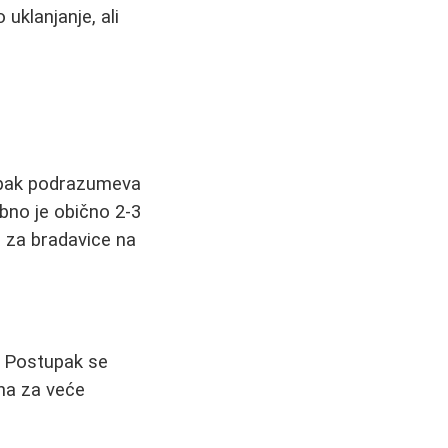
uklanjanje, ali
upak podrazumeva
bno je obično 2-3
 za bradavice na
. Postupak se
sna za veće