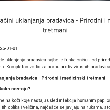
ačini uklanjanja bradavica - Prirodni i
tretmani
25-01-01
e uklanjanja bradavica najbolje funkcionišu - od priro
a. Kompletan vodič za borbu protiv virusnih bradavica
lanjanja bradavica - Prirodni i medicinski tretmani
 kako nastaju?
ine na koži koje nastaju usled infekcije humanim papi
tih oblika i veličina, najčešće se javljaju na rukama, sto