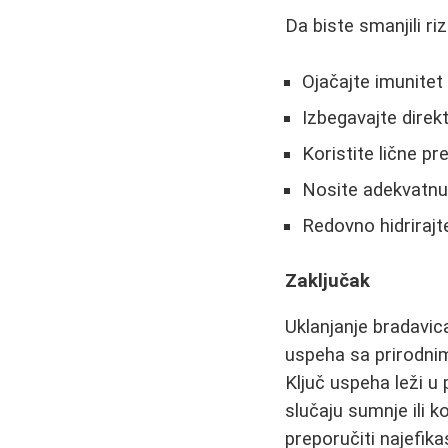
Da biste smanjili ri
Ojačajte imunite
Izbegavajte dire
Koristite lične pr
Nosite adekvatnu
Redovno hidrirajt
Zaključak
Uklanjanje bradavic
uspeha sa prirodni
Ključ uspeha leži u
slučaju sumnje ili k
preporučiti najefika