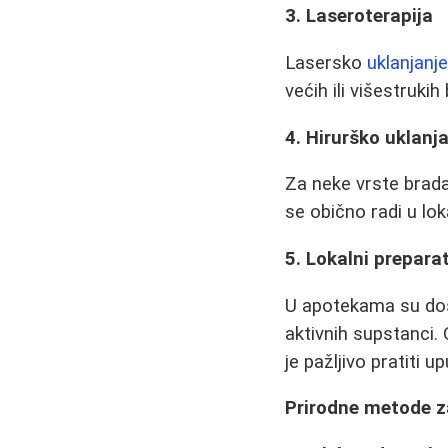
3. Laseroterapija
Lasersko
uklanjanj
većih ili višestruki
4. Hirurško uklanj
Za neke vrste brad
se obično radi u lok
5. Lokalni preparat
U apotekama su dostu
aktivnih supstanci.
je pažljivo pratiti 
Prirodne metode z