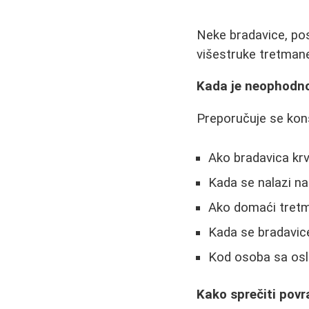
Neke bradavice, pos
višestruke tretmane
Kada je neophodno
Preporučuje se kon
Ako bradavica krva
Kada se nalazi na 
Ako domaći tretma
Kada se bradavice 
Kod osoba sa osl
Kako sprečiti pov