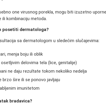
ebno one virusnog porekla, mogu biti izuzetno uporne 
 ili kombinaciju metoda.
 posetiti dermatologa?
sultacija sa dermatologom u sledećim slučajevima:
ri, menja boju ili oblik
osetljivim delovima tela (lice, genitalije)
ni ne daju rezultate tokom nekoliko nedelja
brzo šire ili se ponovo javljaju
abljenim imunitetom
ratak bradavica?