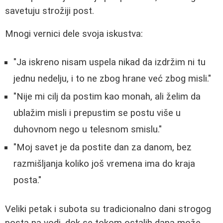
savetuju strožiji post.
Mnogi vernici dele svoja iskustva:
"Ja iskreno nisam uspela nikad da izdržim ni tu
jednu nedelju, i to ne zbog hrane već zbog misli."
"Nije mi cilj da postim kao monah, ali želim da
ublažim misli i prepustim se postu više u
duhovnom nego u telesnom smislu."
"Moj savet je da postite dan za danom, bez
razmišljanja koliko još vremena ima do kraja
posta."
Veliki petak i subota su tradicionalno dani strogog
posta na vodi, dok se tokom ostalih dana može