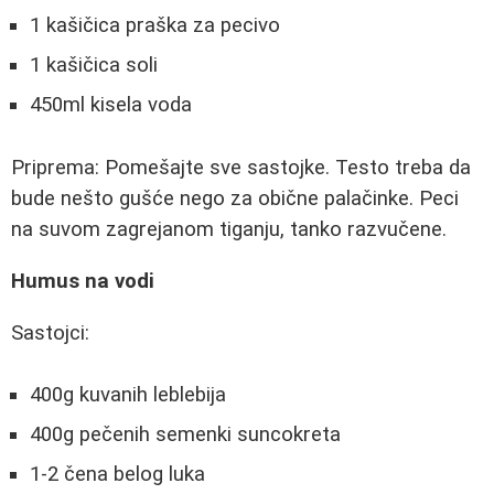
1 kašičica praška za pecivo
1 kašičica soli
450ml kisela voda
Priprema: Pomešajte sve sastojke. Testo treba da
bude nešto gušće nego za obične palačinke. Peci
na suvom zagrejanom tiganju, tanko razvučene.
Humus na vodi
Sastojci:
400g kuvanih leblebija
400g pečenih semenki suncokreta
1-2 čena belog luka