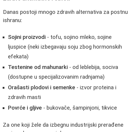
Danas postoji mnogo zdravih alternativa za postnu
ishranu:
Sojini proizvodi
- tofu, sojino mleko, sojine
ljuspice (neki izbegavaju soju zbog hormonskih
efekata)
Testenine od mahunarki
- od leblebija, sociva
(dostupne u specijalizovanim radnjama)
Orašasti plodovi i semenke
- izvor proteina i
zdravih masti
Povrće i gljive
- bukovače, šampinjoni, tikvice
Za one koji žele da izbegnu industrijski prerađene