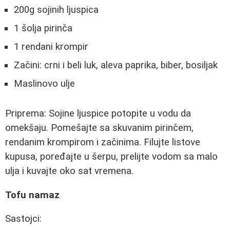
200g sojinih ljuspica
1 šolja pirinča
1 rendani krompir
Začini: crni i beli luk, aleva paprika, biber, bosiljak
Maslinovo ulje
Priprema: Sojine ljuspice potopite u vodu da
omekšaju. Pomešajte sa skuvanim pirinčem,
rendanim krompirom i začinima. Filujte listove
kupusa, poređajte u šerpu, prelijte vodom sa malo
ulja i kuvajte oko sat vremena.
Tofu namaz
Sastojci: