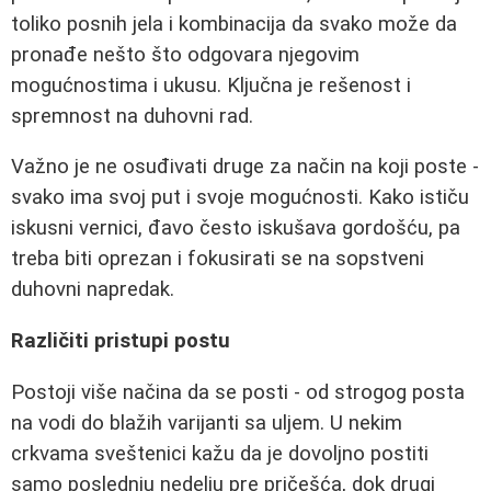
toliko posnih jela i kombinacija da svako može da
pronađe nešto što odgovara njegovim
mogućnostima i ukusu. Ključna je rešenost i
spremnost na duhovni rad.
Važno je ne osuđivati druge za način na koji poste -
svako ima svoj put i svoje mogućnosti. Kako ističu
iskusni vernici, đavo često iskušava gordošću, pa
treba biti oprezan i fokusirati se na sopstveni
duhovni napredak.
Različiti pristupi postu
Postoji više načina da se posti - od strogog posta
na vodi do blažih varijanti sa uljem. U nekim
crkvama sveštenici kažu da je dovoljno postiti
samo poslednju nedelju pre pričešća, dok drugi