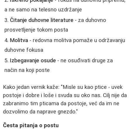
Iskreno pokajanje
- fokus na duhovnu pripremu,
a ne samo na telesno uzdržanje
Čitanje duhovne literature
- za duhovno
prosvetljenje tokom posta
Molitva
- redovna molitva pomaže u održavanju
duhovne fokusa
Izbegavanje osude
- ne osuđivati druge za
način na koji poste
Kako jedan vernik kaže: "Misle su kao ptice - uvek
postoje i dobre i loše i svuda su oko nas. Cilj nije da
zabranimo tim pticama da postoje, već da im ne
dozvolimo da naprave gnezdo."
Česta pitanja o postu