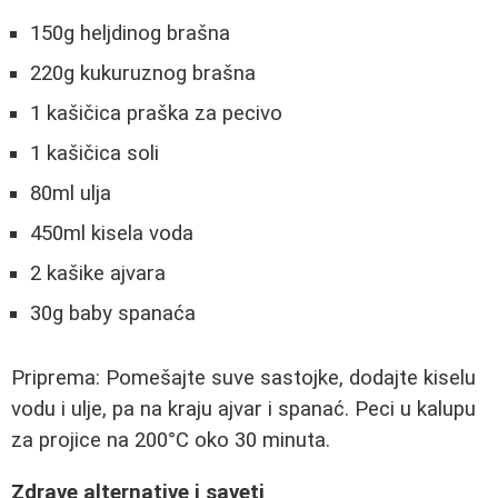
150g heljdinog brašna
220g kukuruznog brašna
1 kašičica praška za pecivo
1 kašičica soli
80ml ulja
450ml kisela voda
2 kašike ajvara
30g baby spanaća
Priprema: Pomešajte suve sastojke, dodajte kiselu
vodu i ulje, pa na kraju ajvar i spanać. Peci u kalupu
za projice na 200°C oko 30 minuta.
Zdrave alternative i saveti