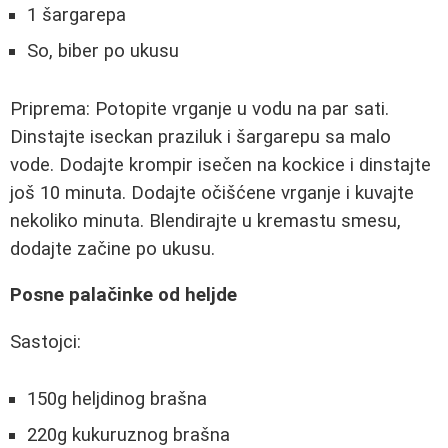
1 šargarepa
So, biber po ukusu
Priprema: Potopite vrganje u vodu na par sati.
Dinstajte iseckan praziluk i šargarepu sa malo
vode. Dodajte krompir isečen na kockice i dinstajte
još 10 minuta. Dodajte očišćene vrganje i kuvajte
nekoliko minuta. Blendirajte u kremastu smesu,
dodajte začine po ukusu.
Posne palačinke od heljde
Sastojci:
150g heljdinog brašna
220g kukuruznog brašna