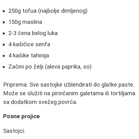
250g tofua (najbolje dimljenog)
150g maslina
2-3 čena belog luka
4 kašičice senfa
4 kašike tahinija
Začini po želji (aleva paprika, so)
Priprema: Sve sastojke izblendirati do glatke paste.
Može se služiti na pirinčanim galetama ili tortiljama
sa dodatkom svežeg povrća.
Posne projice
Sastojci: