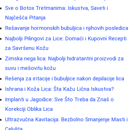
Sve o Botox Tretmanima: Iskustva, Saveti i
Najčešća Pitanja
Rešavanje hormonskih bubuljica i njihovih posledica
Najbolji Pilingovi za Lice: Domaći i Kupovni Recepti
za Savršenu Kožu
Zimska nega lica: Najbolji hidratantni proizvodi za
suvu i mešovitu kožu
Rešenja za iritacije i bubuljice nakon depilacije lica
Ishrana i Koža Lica: Šta Kažu Lična Iskustva?
Implanti u Jagodice: Sve Što Treba da Znaš o
Korekciji Oblika Lica
Ultrazvučna Kavitacija: Bezbolno Smanjenje Masti i
Celulita