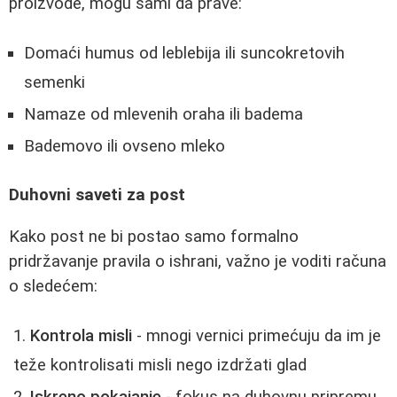
proizvode, mogu sami da prave:
Domaći humus od leblebija ili suncokretovih
semenki
Namaze od mlevenih oraha ili badema
Bademovo ili ovseno mleko
Duhovni saveti za post
Kako post ne bi postao samo formalno
pridržavanje pravila o ishrani, važno je voditi računa
o sledećem:
Kontrola misli
- mnogi vernici primećuju da im je
teže kontrolisati misli nego izdržati glad