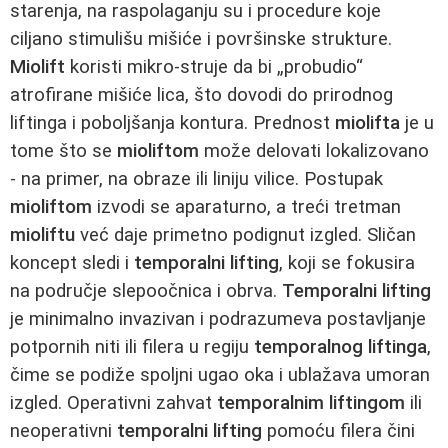
starenja, na raspolaganju su i procedure koje
ciljano stimulišu mišiće i površinske strukture.
Miolift
koristi mikro‑struje da bi „probudio“
atrofirane mišiće lica, što dovodi do prirodnog
liftinga i poboljšanja kontura. Prednost
miolifta
je u
tome što se
mioliftom
može delovati lokalizovano
- na primer, na obraze ili liniju vilice. Postupak
mioliftom
izvodi se aparaturno, a treći tretman
mioliftu
već daje primetno podignut izgled. Sličan
koncept sledi i
temporalni lifting
, koji se fokusira
na područje slepoočnica i obrva.
Temporalni lifting
je minimalno invazivan i podrazumeva postavljanje
potpornih niti ili filera u regiju
temporalnog liftinga
,
čime se podiže spoljni ugao oka i ublažava umoran
izgled. Operativni zahvat
temporalnim liftingom
ili
neoperativni
temporalni lifting
pomoću filera čini