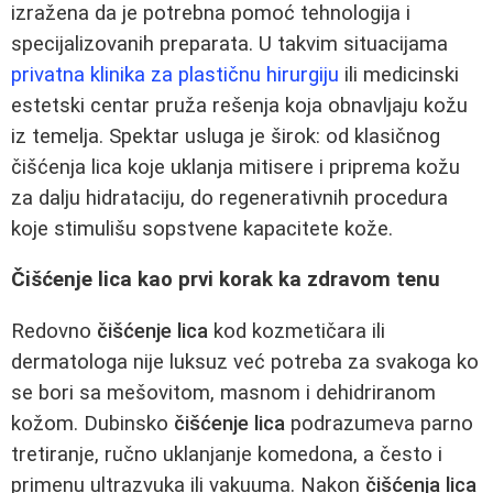
izražena da je potrebna pomoć tehnologija i
specijalizovanih preparata. U takvim situacijama
privatna klinika za plastičnu hirurgiju
ili medicinski
estetski centar pruža rešenja koja obnavljaju kožu
iz temelja. Spektar usluga je širok: od klasičnog
čišćenja lica koje uklanja mitisere i priprema kožu
za dalju hidrataciju, do regenerativnih procedura
koje stimulišu sopstvene kapacitete kože.
Čišćenje lica kao prvi korak ka zdravom tenu
Redovno
čišćenje lica
kod kozmetičara ili
dermatologa nije luksuz već potreba za svakoga ko
se bori sa mešovitom, masnom i dehidriranom
kožom. Dubinsko
čišćenje lica
podrazumeva parno
tretiranje, ručno uklanjanje komedona, a često i
primenu ultrazvuka ili vakuuma. Nakon
čišćenja lica