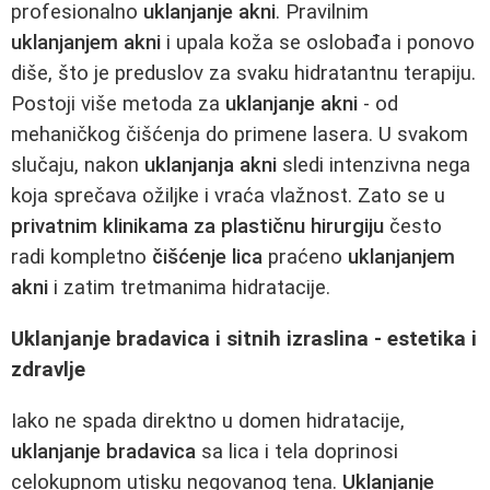
profesionalno
uklanjanje akni
. Pravilnim
uklanjanjem akni
i upala koža se oslobađa i ponovo
diše, što je preduslov za svaku hidratantnu terapiju.
Postoji više metoda za
uklanjanje akni
- od
mehaničkog čišćenja do primene lasera. U svakom
slučaju, nakon
uklanjanja akni
sledi intenzivna nega
koja sprečava ožiljke i vraća vlažnost. Zato se u
privatnim klinikama za plastičnu hirurgiju
često
radi kompletno
čišćenje lica
praćeno
uklanjanjem
akni
i zatim tretmanima hidratacije.
Uklanjanje bradavica i sitnih izraslina - estetika i
zdravlje
Iako ne spada direktno u domen hidratacije,
uklanjanje bradavica
sa lica i tela doprinosi
celokupnom utisku negovanog tena.
Uklanjanje