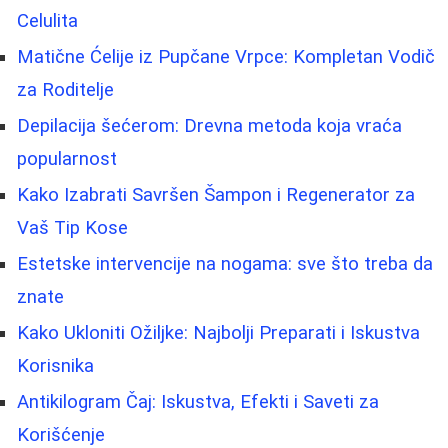
Celulita
Matične Ćelije iz Pupčane Vrpce: Kompletan Vodič
za Roditelje
Depilacija šećerom: Drevna metoda koja vraća
popularnost
Kako Izabrati Savršen Šampon i Regenerator za
Vaš Tip Kose
Estetske intervencije na nogama: sve što treba da
znate
Kako Ukloniti Ožiljke: Najbolji Preparati i Iskustva
Korisnika
Antikilogram Čaj: Iskustva, Efekti i Saveti za
Korišćenje