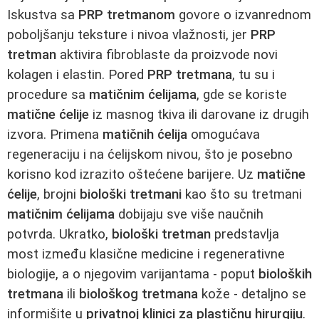
Iskustva sa
PRP tretmanom
govore o izvanrednom
poboljšanju teksture i nivoa vlažnosti, jer
PRP
tretman
aktivira fibroblaste da proizvode novi
kolagen i elastin. Pored
PRP tretmana
, tu su i
procedure sa
matičnim ćelijama
, gde se koriste
matične ćelije
iz masnog tkiva ili darovane iz drugih
izvora. Primena
matičnih ćelija
omogućava
regeneraciju i na ćelijskom nivou, što je posebno
korisno kod izrazito oštećene barijere. Uz
matične
ćelije
, brojni
biološki tretmani
kao što su tretmani
matičnim ćelijama
dobijaju sve više naučnih
potvrda. Ukratko,
biološki tretman
predstavlja
most između klasične medicine i regenerativne
biologije, a o njegovim varijantama - poput
bioloških
tretmana
ili
biološkog tretmana
kože - detaljno se
informišite u
privatnoj klinici za plastičnu hirurgiju
.