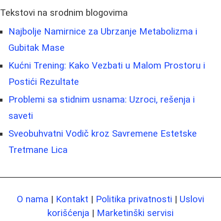
Tekstovi na srodnim blogovima
Najbolje Namirnice za Ubrzanje Metabolizma i
Gubitak Mase
Kućni Trening: Kako Vezbati u Malom Prostoru i
Postići Rezultate
Problemi sa stidnim usnama: Uzroci, rešenja i
saveti
Sveobuhvatni Vodič kroz Savremene Estetske
Tretmane Lica
O nama
|
Kontakt
|
Politika privatnosti
|
Uslovi
korišćenja
|
Marketinški servisi