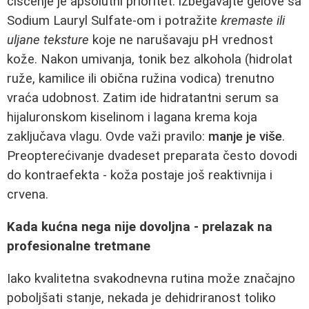
čišćenje je apsolutni prioritet: izbegavajte gelove sa
Sodium Lauryl Sulfate‑om i potražite
kremaste ili
uljane teksture
koje ne narušavaju pH vrednost
kože. Nakon umivanja, tonik bez alkohola (hidrolat
ruže, kamilice ili obična ružina vodica) trenutno
vraća udobnost. Zatim ide hidratantni serum sa
hijaluronskom kiselinom i lagana krema koja
zaključava vlagu. Ovde važi pravilo:
manje je više
.
Preopterećivanje dvadeset preparata često dovodi
do kontraefekta - koža postaje još reaktivnija i
crvena.
Kada kućna nega nije dovoljna - prelazak na
profesionalne tretmane
Iako kvalitetna svakodnevna rutina može značajno
poboljšati stanje, nekada je dehidriranost toliko