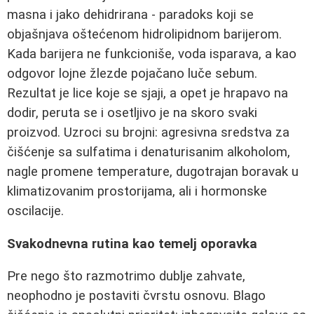
masna i jako dehidrirana - paradoks koji se
objašnjava oštećenom hidrolipidnom barijerom.
Kada barijera ne funkcioniše, voda isparava, a kao
odgovor lojne žlezde pojačano luče sebum.
Rezultat je lice koje se sjaji, a opet je hrapavo na
dodir, peruta se i osetljivo je na skoro svaki
proizvod. Uzroci su brojni: agresivna sredstva za
čišćenje sa sulfatima i denaturisanim alkoholom,
nagle promene temperature, dugotrajan boravak u
klimatizovanim prostorijama, ali i hormonske
oscilacije.
Svakodnevna rutina kao temelj oporavka
Pre nego što razmotrimo dublje zahvate,
neophodno je postaviti čvrstu osnovu. Blago