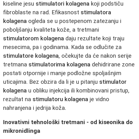
kiseline jesu
stimulatori kolagena
koji podstiču
fibroblaste na rad. Efikasnost
stimulatora
kolagena
ogleda se u postepenom zatezanju i
poboljšanju kvaliteta kože, a tretmani
stimulatorom kolagena
daju rezultate koji traju
mesecima, pa i godinama. Kada se odlučite za
stimulatore kolagena
, očekujte da će nakon serije
tretmana
stimulatorima kolagena
dehidrirane zone
postati otpornije i manje podložne spoljašnjim
uticajima. Bez obzira da li je u pitanju
stimulator
kolagena
u obliku injekcija ili kombinovani pristup,
rezultat na
stimulatoru kolagena
je vidno
nahranjena i jedrija koža.
Inovativni tehnološki tretmani - od kiseonika do
mikronidlinga