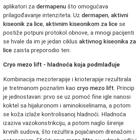
aplikatori za
dermapenu
što omogućava
prilagođavanje intenziteta. Uz
dermapen
,
aktivni
kiseonik za lice
,
aktivnim kiseonikom za lice
se
postiže potpuni protokol obnove, a mnogi pacijenti
se hvale da im je jedan ciklus
aktivnog kiseonika za
lice
zaista preporodio ten.
Cryo mezo lift - hladnoća koja podmlađuje
Kombinacija mezoterapije i krioterapije rezultirala
je tretmanom poznatim kao
cryo mezo lift
. Princip
je jednostavan: prvo se uz pomoć fine igle nanosi
koktel sa hijaluronom i aminokiselinama, a potom
se koža izlaže kontrolisanoj hladnoći. Hladnoća
izaziva vazokonstrikciju, a potom naglo širenje
krvnih sudova, što rezultira pojačanom drenažom i