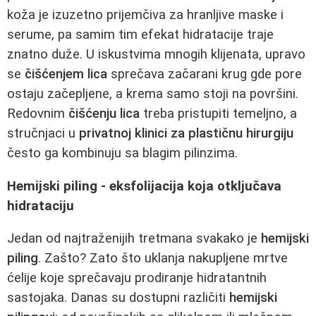
koža je izuzetno prijemčiva za hranljive maske i
serume, pa samim tim efekat hidratacije traje
znatno duže. U iskustvima mnogih klijenata, upravo
se
čišćenjem lica
sprečava začarani krug gde pore
ostaju začepljene, a krema samo stoji na površini.
Redovnim
čišćenju lica
treba pristupiti temeljno, a
stručnjaci u
privatnoj klinici za plastičnu hirurgiju
često ga kombinuju sa blagim pilinzima.
Hemijski piling - eksfolijacija koja otključava
hidrataciju
Jedan od najtraženijih tretmana svakako je
hemijski
piling
. Zašto? Zato što uklanja nakupljene mrtve
ćelije koje sprečavaju prodiranje hidratantnih
sastojaka. Danas su dostupni različiti
hemijski