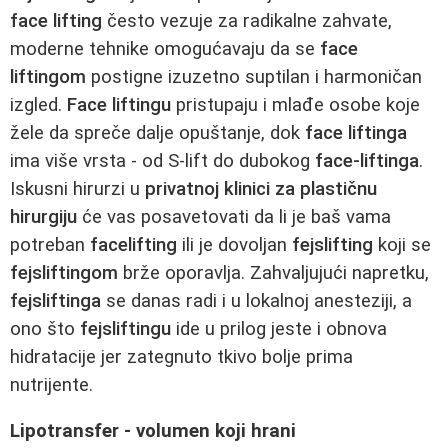
face lifting
često vezuje za radikalne zahvate,
moderne tehnike omogućavaju da se
face
liftingom
postigne izuzetno suptilan i harmoničan
izgled.
Face liftingu
pristupaju i mlađe osobe koje
žele da spreče dalje opuštanje, dok
face liftinga
ima više vrsta - od S‑lift do dubokog
face‑liftinga
.
Iskusni hirurzi u
privatnoj klinici za plastičnu
hirurgiju
će vas posavetovati da li je baš vama
potreban
facelifting
ili je dovoljan
fejslifting
koji se
fejsliftingom
brže oporavlja. Zahvaljujući napretku,
fejsliftinga
se danas radi i u lokalnoj anesteziji, a
ono što
fejsliftingu
ide u prilog jeste i obnova
hidratacije jer zategnuto tkivo bolje prima
nutrijente.
Lipotransfer - volumen koji hrani