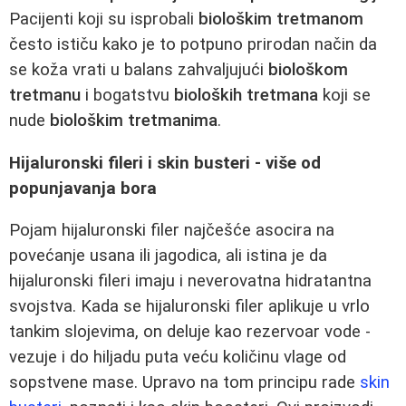
Pacijenti koji su isprobali
biološkim tretmanom
često ističu kako je to potpuno prirodan način da
se koža vrati u balans zahvaljujući
biološkom
tretmanu
i bogatstvu
bioloških tretmana
koji se
nude
biološkim tretmanima
.
Hijaluronski fileri i skin busteri - više od
popunjavanja bora
Pojam hijaluronski filer najčešće asocira na
povećanje usana ili jagodica, ali istina je da
hijaluronski fileri imaju i neverovatna hidratantna
svojstva. Kada se hijaluronski filer aplikuje u vrlo
tankim slojevima, on deluje kao rezervoar vode -
vezuje i do hiljadu puta veću količinu vlage od
sopstvene mase. Upravo na tom principu rade
skin