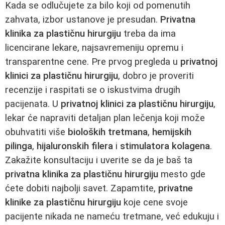
Kada se odlučujete za bilo koji od pomenutih
zahvata, izbor ustanove je presudan.
Privatna
klinika za plastičnu hirurgiju
treba da ima
licencirane lekare, najsavremeniju opremu i
transparentne cene. Pre prvog pregleda u
privatnoj
klinici za plastičnu hirurgiju
, dobro je proveriti
recenzije i raspitati se o iskustvima drugih
pacijenata. U
privatnoj klinici za plastičnu hirurgiju
,
lekar će napraviti detaljan plan lečenja koji može
obuhvatiti više
bioloških tretmana
,
hemijskih
pilinga
,
hijaluronskih filera
i
stimulatora kolagena
.
Zakažite konsultaciju i uverite se da je baš ta
privatna klinika za plastičnu hirurgiju
mesto gde
ćete dobiti najbolji savet. Zapamtite,
privatne
klinike za plastičnu hirurgiju
koje cene svoje
pacijente nikada ne nameću tretmane, već edukuju i