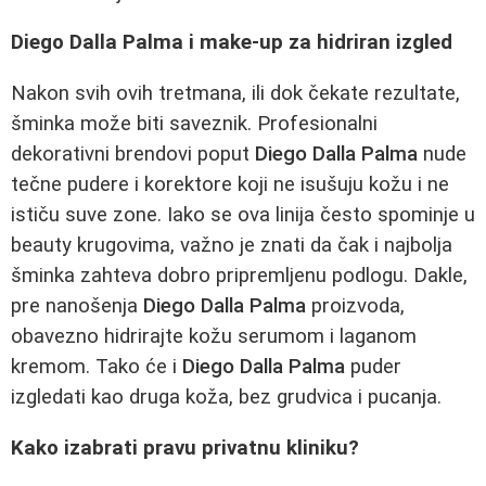
Diego Dalla Palma i make‑up za hidriran izgled
Nakon svih ovih tretmana, ili dok čekate rezultate,
šminka može biti saveznik. Profesionalni
dekorativni brendovi poput
Diego Dalla Palma
nude
tečne pudere i korektore koji ne isušuju kožu i ne
ističu suve zone. Iako se ova linija često spominje u
beauty krugovima, važno je znati da čak i najbolja
šminka zahteva dobro pripremljenu podlogu. Dakle,
pre nanošenja
Diego Dalla Palma
proizvoda,
obavezno hidrirajte kožu serumom i laganom
kremom. Tako će i
Diego Dalla Palma
puder
izgledati kao druga koža, bez grudvica i pucanja.
Kako izabrati pravu privatnu kliniku?