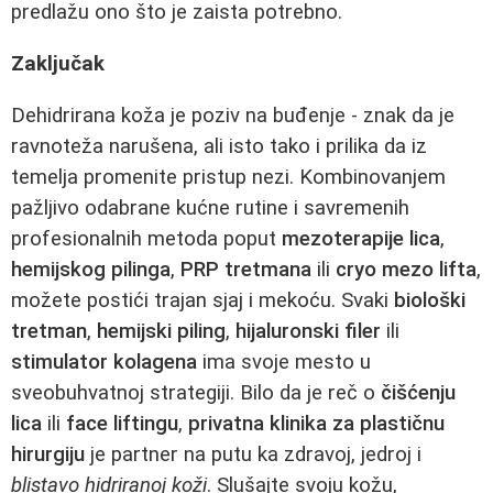
predlažu ono što je zaista potrebno.
Zaključak
Dehidrirana koža je poziv na buđenje - znak da je
ravnoteža narušena, ali isto tako i prilika da iz
temelja promenite pristup nezi. Kombinovanjem
pažljivo odabrane kućne rutine i savremenih
profesionalnih metoda poput
mezoterapije lica
,
hemijskog pilinga
,
PRP tretmana
ili
cryo mezo lifta
,
možete postići trajan sjaj i mekoću. Svaki
biološki
tretman
,
hemijski piling
,
hijaluronski filer
ili
stimulator kolagena
ima svoje mesto u
sveobuhvatnoj strategiji. Bilo da je reč o
čišćenju
lica
ili
face liftingu
,
privatna klinika za plastičnu
hirurgiju
je partner na putu ka zdravoj, jedroj i
blistavo hidriranoj koži
. Slušajte svoju kožu,