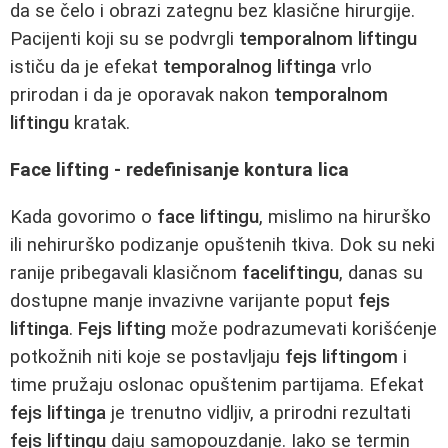
da se čelo i obrazi zategnu bez klasične hirurgije.
Pacijenti koji su se podvrgli
temporalnom liftingu
ističu da je efekat
temporalnog liftinga
vrlo
prirodan i da je oporavak nakon
temporalnom
liftingu
kratak.
Face lifting - redefinisanje kontura lica
Kada govorimo o
face liftingu
, mislimo na hirurško
ili nehirurško podizanje opuštenih tkiva. Dok su neki
ranije pribegavali klasičnom
faceliftingu
, danas su
dostupne manje invazivne varijante poput
fejs
liftinga
.
Fejs lifting
može podrazumevati korišćenje
potkožnih niti koje se postavljaju
fejs liftingom
i
time pružaju oslonac opuštenim partijama. Efekat
fejs liftinga
je trenutno vidljiv, a prirodni rezultati
fejs liftingu
daju samopouzdanje. Iako se termin