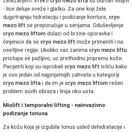
zatezanjem. Efekti
cryo mezo lifta
su odmah vidljivi
- lice deluje sveže i glatko. Za one koji žele
dugotrajniju hidrataciju i podizanje konture,
cryo
mezo lift
se preporučuje u serijama. Oduševljenje
cryo mezo liftom
dolazi od brzine oporavka i
činjenice da se
cryo mezo lift
može primeniti i na
osetljive regije. Ukoliko vas zanima
cryo mezo liftu
pristupa se pažljivo, uz prethodnu pripremu kože.
Pacijenti koji su isprobali
cryo mezo lift
ističu kako
je ovo jedan od najprijatnijih zahvata u kategoriji
cryo mezo lifta
i da im je
cryo mezo liftom
rešen
problem suvih obraza i linija oko usta.
Miolift i temporalni lifting - neinvazivno
podizanje tonusa
Za kožu koja je izgubila tonus usled dehidratacije i