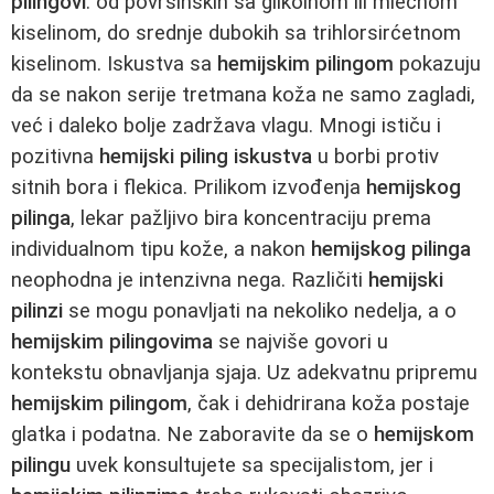
pilingovi
: od površinskih sa glikolnom ili mlečnom
kiselinom, do srednje dubokih sa trihlorsirćetnom
kiselinom. Iskustva sa
hemijskim pilingom
pokazuju
da se nakon serije tretmana koža ne samo zagladi,
već i daleko bolje zadržava vlagu. Mnogi ističu i
pozitivna
hemijski piling iskustva
u borbi protiv
sitnih bora i flekica. Prilikom izvođenja
hemijskog
pilinga
, lekar pažljivo bira koncentraciju prema
individualnom tipu kože, a nakon
hemijskog pilinga
neophodna je intenzivna nega. Različiti
hemijski
pilinzi
se mogu ponavljati na nekoliko nedelja, a o
hemijskim pilingovima
se najviše govori u
kontekstu obnavljanja sjaja. Uz adekvatnu pripremu
hemijskim pilingom
, čak i dehidrirana koža postaje
glatka i podatna. Ne zaboravite da se o
hemijskom
pilingu
uvek konsultujete sa specijalistom, jer i