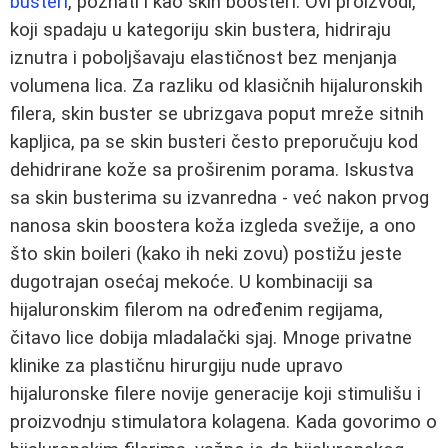
busteri
, poznati i kao skin boosteri. Ovi proizvodi,
koji spadaju u kategoriju skin bustera, hidriraju
iznutra i poboljšavaju elastičnost bez menjanja
volumena lica. Za razliku od klasičnih hijaluronskih
filera, skin buster se ubrizgava poput mreže sitnih
kapljica, pa se skin busteri često preporučuju kod
dehidrirane kože sa proširenim porama. Iskustva
sa skin busterima su izvanredna - već nakon prvog
nanosa skin boostera koža izgleda svežije, a ono
što skin boileri (kako ih neki zovu) postižu jeste
dugotrajan osećaj mekoće. U kombinaciji sa
hijaluronskim filerom na određenim regijama,
čitavo lice dobija mladalački sjaj. Mnoge privatne
klinike za plastičnu hirurgiju nude upravo
hijaluronske filere novije generacije koji stimulišu i
proizvodnju stimulatora kolagena. Kada govorimo o