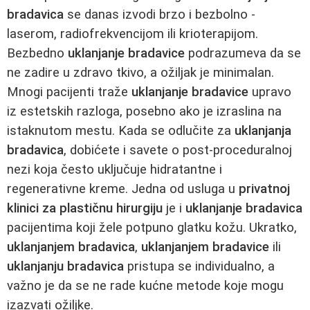
bradavica
se danas izvodi brzo i bezbolno -
laserom, radiofrekvencijom ili krioterapijom.
Bezbedno
uklanjanje bradavice
podrazumeva da se
ne zadire u zdravo tkivo, a ožiljak je minimalan.
Mnogi pacijenti traže
uklanjanje bradavice
upravo
iz estetskih razloga, posebno ako je izraslina na
istaknutom mestu. Kada se odlučite za
uklanjanja
bradavica
, dobićete i savete o post‑proceduralnoj
nezi koja često uključuje hidratantne i
regenerativne kreme. Jedna od usluga u
privatnoj
klinici za plastičnu hirurgiju
je i
uklanjanje bradavica
pacijentima koji žele potpuno glatku kožu. Ukratko,
uklanjanjem bradavica
,
uklanjanjem bradavice
ili
uklanjanju bradavica
pristupa se individualno, a
važno je da se ne rade kućne metode koje mogu
izazvati ožiljke.