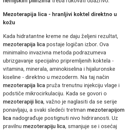
hemijskim pilinzima
treba rukovati obazrivo.
Mezoterapija lica - hranljivi koktel direktno u
kožu
Kada hidratantne kreme ne daju željeni rezultat,
mezoterapija lica
postaje logičan izbor. Ova
minimalno invazivna metoda podrazumeva
ubrizgavanje specijalno pripremljenih koktela -
vitamina, minerala, aminokiselina i hijaluronske
kiseline - direktno u mezoderm. Na taj način
mezoterapija lica
pruža trenutnu injekciju vlage i
podstiče mikrocirkulaciju. Kada se govori o
mezoterapiji lica
, važno je naglasiti da se serije
ponavljaju, a svaki sledeći tretman
mezoterapijom
lica
nadograđuje postignuti nivo hidriranosti. Uz
pravilnu
mezoterapiju lica
, smanjuje se i osećaj