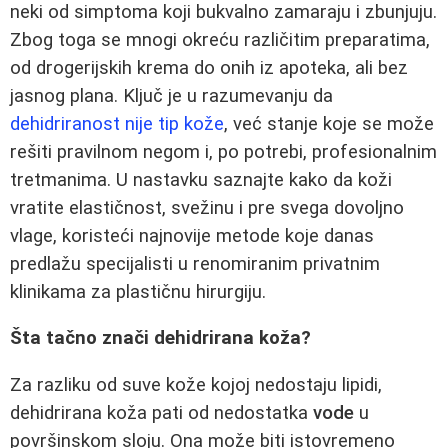
neki od simptoma koji bukvalno zamaraju i zbunjuju.
Zbog toga se mnogi okreću različitim preparatima,
od drogerijskih krema do onih iz apoteka, ali bez
jasnog plana. Ključ je u razumevanju da
dehidriranost nije tip kože
, već stanje koje se može
rešiti pravilnom negom i, po potrebi, profesionalnim
tretmanima. U nastavku saznajte kako da koži
vratite elastičnost, svežinu i pre svega dovoljno
vlage, koristeći najnovije metode koje danas
predlažu specijalisti u renomiranim privatnim
klinikama za plastičnu hirurgiju.
Šta tačno znači dehidrirana koža?
Za razliku od suve kože kojoj nedostaju lipidi,
dehidrirana koža pati od nedostatka
vode
u
površinskom sloju. Ona može biti istovremeno