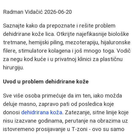
Radman Vidačić
2026-06-20
Saznajte kako da prepoznate i rešite problem
dehidrirane kože lica. Otkrijte najefikasnije biološke
tretmane, hemijski piling, mezoterapiju, hijaluronske
filere, stimulatore kolagena i još mnogo toga. Vodič
za negu kod kuće i u privatnoj klinici za plastičnu
hirurgiju.
Uvod u problem dehidrirane kože
Sve više osoba primećuje da im ten, iako možda
deluje masno, zapravo pati od posledica koje
donosi
dehidrirana koža
. Zatezanje, sitne linije koje
nisu izazvane godinama, perutanje na obrazima uz
istovremeno prosijavanje u T‑zoni - ovo su samo