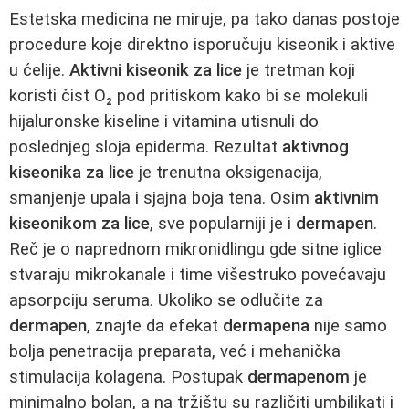
Estetska medicina ne miruje, pa tako danas postoje
procedure koje direktno isporučuju kiseonik i aktive
u ćelije.
Aktivni kiseonik za lice
je tretman koji
koristi čist O₂ pod pritiskom kako bi se molekuli
hijaluronske kiseline i vitamina utisnuli do
poslednjeg sloja epiderma. Rezultat
aktivnog
kiseonika za lice
je trenutna oksigenacija,
smanjenje upala i sjajna boja tena. Osim
aktivnim
kiseonikom za lice
, sve popularniji je i
dermapen
.
Reč je o naprednom mikronidlingu gde sitne iglice
stvaraju mikrokanale i time višestruko povećavaju
apsorpciju seruma. Ukoliko se odlučite za
dermapen
, znajte da efekat
dermapena
nije samo
bolja penetracija preparata, već i mehanička
stimulacija kolagena. Postupak
dermapenom
je
minimalno bolan, a na tržištu su različiti umbilikati i