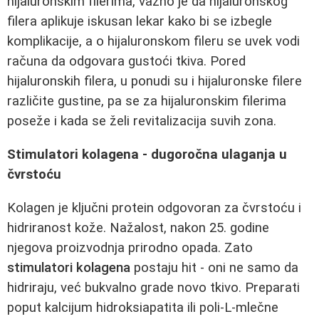
hijaluronskim filerima, važno je da hijaluronskog
filera aplikuje iskusan lekar kako bi se izbegle
komplikacije, a o hijaluronskom fileru se uvek vodi
računa da odgovara gustoći tkiva. Pored
hijaluronskih filera, u ponudi su i hijaluronske filere
različite gustine, pa se za hijaluronskim filerima
poseže i kada se želi revitalizacija suvih zona.
Stimulatori kolagena - dugoročna ulaganja u
čvrstoću
Kolagen je ključni protein odgovoran za čvrstoću i
hidriranost kože. Nažalost, nakon 25. godine
njegova proizvodnja prirodno opada. Zato
stimulatori kolagena
postaju hit - oni ne samo da
hidriraju, već bukvalno grade novo tkivo. Preparati
poput kalcijum hidroksiapatita ili poli‑L‑mlečne