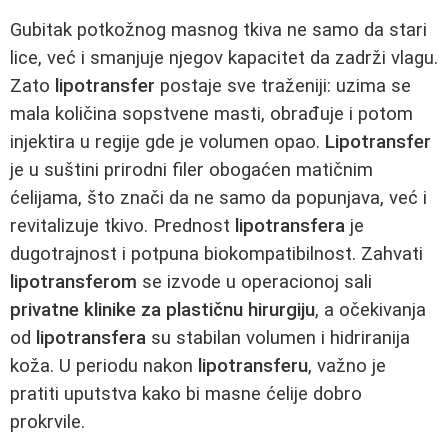
Gubitak potkožnog masnog tkiva ne samo da stari
lice, već i smanjuje njegov kapacitet da zadrži vlagu.
Zato
lipotransfer
postaje sve traženiji: uzima se
mala količina sopstvene masti, obrađuje i potom
injektira u regije gde je volumen opao.
Lipotransfer
je u suštini prirodni filer obogaćen matičnim
ćelijama, što znači da ne samo da popunjava, već i
revitalizuje tkivo. Prednost
lipotransfera
je
dugotrajnost i potpuna biokompatibilnost. Zahvati
lipotransferom
se izvode u operacionoj sali
privatne klinike za plastičnu hirurgiju
, a očekivanja
od
lipotransfera
su stabilan volumen i hidriranija
koža. U periodu nakon
lipotransferu
, važno je
pratiti uputstva kako bi masne ćelije dobro
prokrvile.