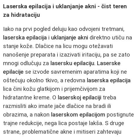
Laserska epilacija i uklanjanje akni - čist teren
za hidrataciju
Iako na prvi pogled deluju kao odvojeni tretmani,
laserska epilacija
i
uklanjanje akni
direktno utiču na
stanje kože. Dlačice na licu mogu otežavati
nanošenje preparata i izazivati iritaciju, pa se zato
mnogi odlučuju za
lasersku epilaciju
.
Laserske
epilacije
se izvode savremenim aparatima koji ne
oštećuju okolno tkivo, a redovna
laserska epilacija
lica čini kožu glatkijom i prijemčivijom za
hidratantne kreme. O
laserskoj epilaciji
treba
razmisliti ako imate jače dlačice na bradi ili
obrazima, a nakon
laserskom epilacijom
postignute
trajne redukcije, nega lica postaje lakša. S druge
strane, problematične akne i mitiseri zahtevaju