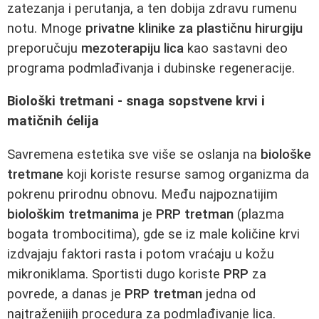
zatezanja i perutanja, a ten dobija zdravu rumenu
notu. Mnoge
privatne klinike za plastičnu hirurgiju
preporučuju
mezoterapiju lica
kao sastavni deo
programa podmlađivanja i dubinske regeneracije.
Biološki tretmani - snaga sopstvene krvi i
matičnih ćelija
Savremena estetika sve više se oslanja na
biološke
tretmane
koji koriste resurse samog organizma da
pokrenu prirodnu obnovu. Među najpoznatijim
biološkim tretmanima
je
PRP tretman
(plazma
bogata trombocitima), gde se iz male količine krvi
izdvajaju faktori rasta i potom vraćaju u kožu
mikroniklama. Sportisti dugo koriste
PRP
za
povrede, a danas je
PRP tretman
jedna od
najtraženijih procedura za podmlađivanje lica.