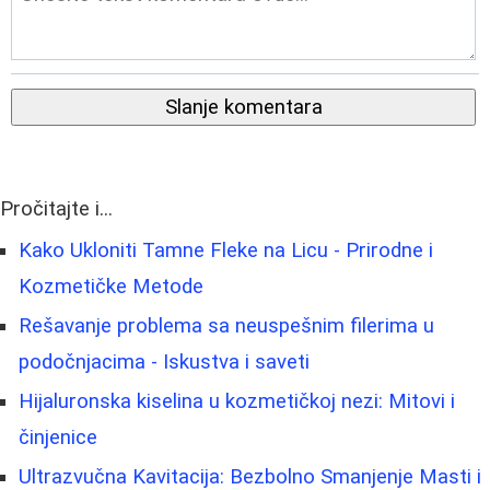
Slanje komentara
Pročitajte i...
Kako Ukloniti Tamne Fleke na Licu - Prirodne i
Kozmetičke Metode
Rešavanje problema sa neuspešnim filerima u
podočnjacima - Iskustva i saveti
Hijaluronska kiselina u kozmetičkoj nezi: Mitovi i
činjenice
Ultrazvučna Kavitacija: Bezbolno Smanjenje Masti i