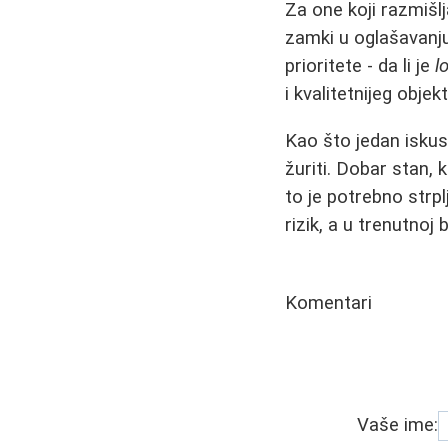
Za one koji razmišl
zamki u oglašavanju
prioritete - da li je
l
i kvalitetnijeg obje
Kao što jedan isku
žuriti. Dobar stan, 
to je potrebno strpl
rizik, a u trenutnoj
Komentari
Vaše ime: