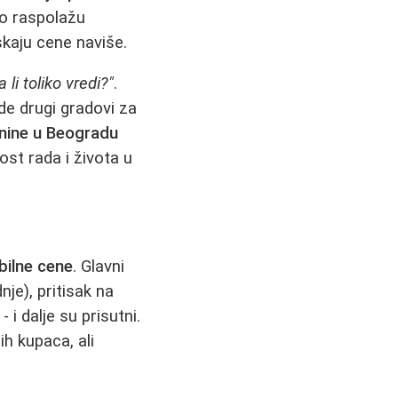
to raspolažu
skaju cene naviše.
a li toliko vredi?"
.
de drugi gradovi za
tnine u Beogradu
st rada i života u
bilne cene
. Glavni
je), pritisak na
i dalje su prisutni.
h kupaca, ali