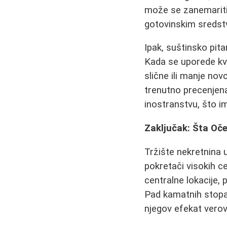
može se zanemariti
gotovinskim sredstv
Ipak, suštinsko pit
Kada se uporede kval
slične ili manje no
trenutno precenjena
inostranstvu, što im
Zaključak: Šta Oče
Tržište nekretnina 
pokretači visokih c
centralne lokacije, 
Pad kamatnih stopa 
njegov efekat verov