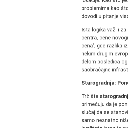
lokacije. Kao što j
problemima kao št
dovodi u pitanje vi
Ista logika važi i z
centra, cene novo
cena", gde razlika i
nekim drugim evrop
delom posledica og
saobraćajne infrastr
Starogradnja: Pon
Tržište
starogradn
primećuju da je po
slučaj da se stanov
samo neznatno niže 