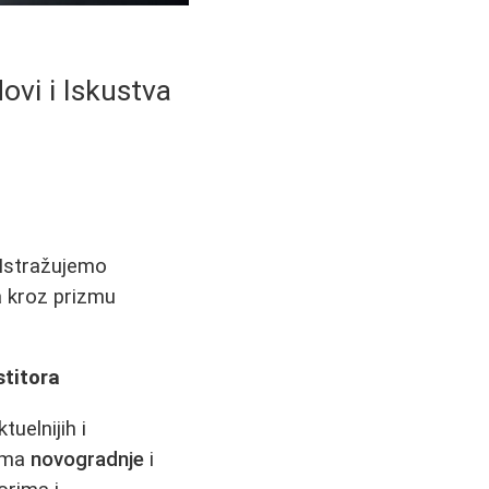
ovi i Iskustva
 Istražujemo
ra kroz prizmu
stitora
uelnijih i
ima
novogradnje
i