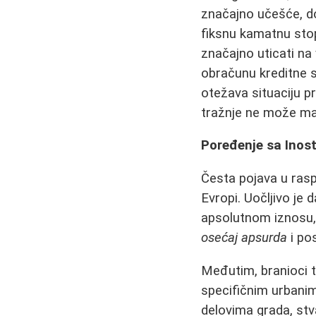
značajno učešće, do
fiksnu kamatnu sto
značajno uticati na
obračunu kreditne s
otežava situaciju 
tražnje ne može mat
Poređenje sa Inost
Česta pojava u ras
Evropi. Uočljivo je 
apsolutnom iznosu,
osećaj apsurda
i pos
Međutim, branioci t
specifičnim urbani
delovima grada, stv