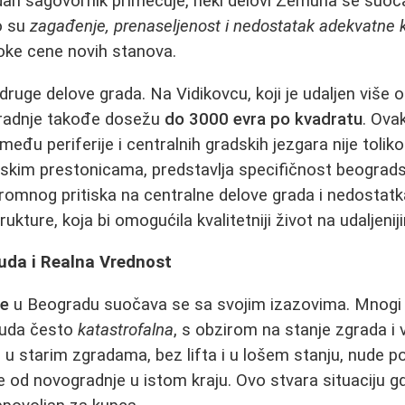
edan sagovornik primećuje, neki delovi Zemuna se suoč
o su
zagađenje, prenaseljenost i nedostatak adekvatne k
soke cene novih stanova.
a druge delove grada. Na Vidikovcu, koji je udaljen više
gradnje takođe dosežu
do 3000 evra po kvadratu
. Ova
zmeđu periferije i centralnih gradskih jezgara nije tolik
skim prestonicama, predstavlja specifičnost beogradsk
romnog pritiska na centralne delove grada i nedostat
ukture, koja bi omogućila kvalitetniji život na udaljeni
uda i Realna Vrednost
je
u Beogradu suočava se sa svojim izazovima. Mnogi p
nuda često
katastrofalna
, s obzirom na stanje zgrada i 
i u starim zgradama, bez lifta i u lošem stanju, nude 
od novogradnje u istom kraju. Ovo stvara situaciju g