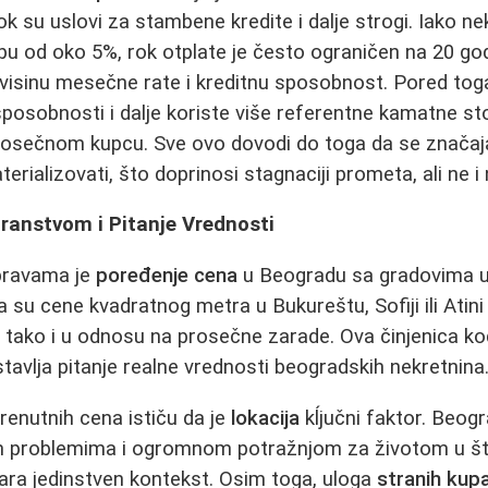
k su uslovi za stambene kredite i dalje strogi. Iako n
pu od oko 5%, rok otplate je često ograničen na 20 go
 visinu mesečne rate i kreditnu sposobnost. Pored tog
posobnosti i dalje koriste više referentne kamatne s
prosečnom kupcu. Sve ovo dovodi do toga da se značaj
erializovati, što doprinosi stagnaciji prometa, ali ne 
ranstvom i Pitanje Vrednosti
pravama je
poređenje cena
u Beogradu sa gradovima u r
da su cene kvadratnog metra u Bukureštu, Sofiji ili Atin
 tako i u odnosu na prosečne zarade. Ova činjenica ko
tavlja pitanje realne vrednosti beogradskih nekretnina
renutnih cena ističu da je
lokacija
kĺjučni faktor. Beogr
m problemima i ogromnom potražnjom za životom u št
ara jedinstven kontekst. Osim toga, uloga
stranih kup