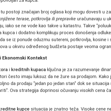
epovoljan za kupca.
štu postoji značajan broj oglasa koji mogu dovesti u z
njižene terase, potkrovlja ili prepravke
uračunavaju u u
ju, iako se ne vode kao takve u katastru. Takve "poluuk
 za kupca i dodatno komplikuju proces donošenja odluke
da se iz ponude oduzmu sutereni, potkrovlja, kosine i s
anova u okviru određenog budžeta postaje veoma ogran
ti i Ekonomski Kontekst
tora
i
kreditnih kupaca
ključna je za razumevanje dinam
stitori često imaju luksuz da ne žure sa prodajom. Kako
oljno da prodaju "jedan po jedan stan" dok se situacija
iti". Ova strategija doprinosi očuvanju visokih cena ča
kreditne kupce
situacija je znatno teža. Visoke cene n