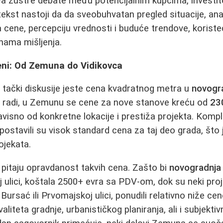
iva žustre debate među potencijalnim kupcima, investit
ekst nastoji da da sveobuhvatan pregled situacije, anal
na cene, percepciju vrednosti i buduće trendove, korist
nama mišljenja.
ni: Od Zemuna do Vidikovca
 tački diskusije jeste cena kvadratnog metra u
novogra
a radi, u Zemunu se cene za nove stanove kreću od
23
visno od konkretne lokacije i prestiža projekta. Komp
ostavili su visok standard cena za taj deo grada, što j
ojekata.
pitaju opravdanost takvih cena. Zašto bi
novogradnja
 ulici, koštala 2500+ evra sa PDV-om, dok su neki proje
Bursać ili Prvomajskoj ulici, ponudili relativno niže c
aliteta gradnje, urbanističkog planiranja, ali i subjekti