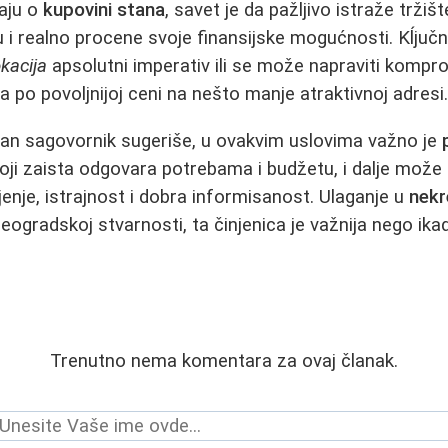
jaju o
kupovini stana
, savet je da pažljivo istraže tržiš
 i realno procene svoje finansijske mogućnosti. Kĺjučn
okacija
apsolutni imperativ ili se može napraviti kompro
kta po povoljnijoj ceni na nešto manje atraktivnoj adresi
san sagovornik sugeriše, u ovakvim uslovima važno je
koji zaista odgovara potrebama i budžetu, i dalje može 
jenje, istrajnost i dobra informisanost. Ulaganje u
nekr
 beogradskoj stvarnosti, ta činjenica je važnija nego ika
Trenutno nema komentara za ovaj članak.