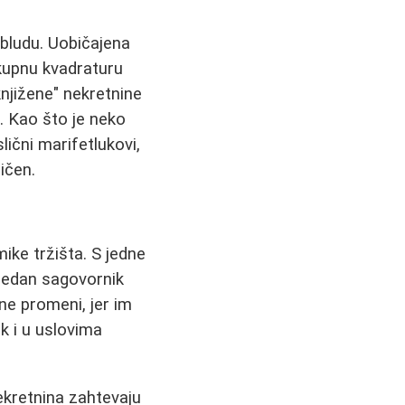
abludu. Uobičajena
kupnu kvadraturu
njižene" nekretnine
. Kao što je neko
lični marifetlukovi,
ičen.
ike tržišta. S jedne
 jedan sagovornik
 ne promeni, jer im
k i u uslovima
ekretnina zahtevaju