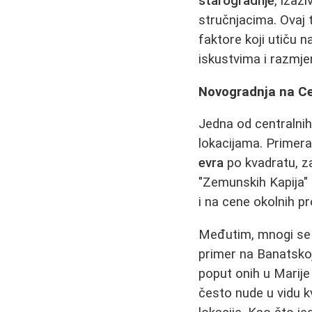
starogradnje
, izaz
stručnjacima. Ovaj t
faktore koji utiču 
iskustvima i razmje
Novogradnja na Ce
Jedna od centralnih
lokacijama. Primer
evra
po kvadratu, za
"Zemunskih Kapija" p
i na cene okolnih pr
Međutim, mnogi se 
primer na Banatskoj
poput onih u Marije 
često nude u vidu kv