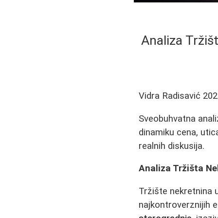
Analiza Tržiš
Vidra Radisavić
202
Sveobuhvatna analiz
dinamiku cena, utic
realnih diskusija.
Analiza Tržišta Ne
Tržište nekretnina u
najkontroverznijih