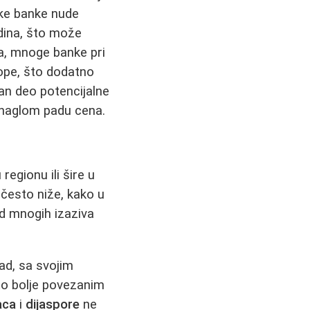
eke banke nude
dina, što može
a, mnoge banke pri
tope, što dodatno
an deo potencijalne
i naglom padu cena.
egionu ili šire u
i često niže, kako u
d mnogih izaziva
.
ad, sa svojim
o bolje povezanim
aca
i
dijaspore
ne