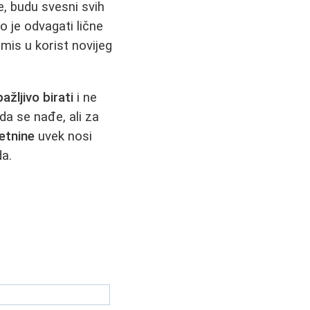
te, budu svesni svih
o je odvagati lične
mis u korist novijeg
.
pažljivo birati
i ne
da se nađe, ali za
etnine
uvek nosi
da.