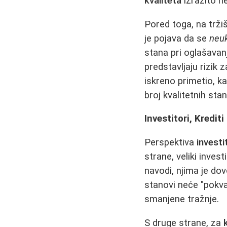
kvaliteta
izrazito n
Pored toga, na trži
je pojava da se
neuk
stana pri oglašavan
predstavljaju rizik
iskreno primetio, ka
broj kvalitetnih st
Investitori, Kredi
Perspektiva
investi
strane, veliki inve
navodi, njima je dov
stanovi neće "pokvar
smanjene tražnje.
S druge strane, za