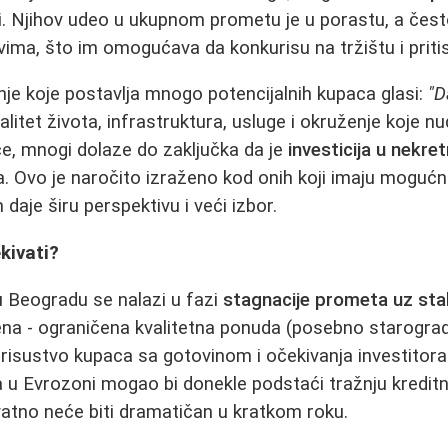
. Njihov udeo u ukupnom prometu je u porastu, a čes
ima, što im omogućava da konkurisu na tržištu i priti
anje koje postavlja mnogo potencijalnih kupaca glasi:
"D
itet života, infrastruktura, usluge i okruženje koje nu
vce, mnogi dolaze do zaključka da je
investicija u nekre
. Ovo je naročito izraženo kod onih koji imaju mogućno
 daje širu perspektivu i veći izbor.
kivati?
u Beogradu se nalazi u fazi
stagnacije prometa uz sta
ena - ograničena kvalitetna ponuda (posebno starogradn
prisustvo kupaca sa gotovinom i očekivanja investitora - 
u Evrozoni mogao bi donekle podstaći tražnju kreditni
atno neće biti dramatičan u kratkom roku.