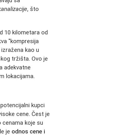
avaju sa
analizacije
, što
 od 10 kilometara od
kva "kompresija
o izražena kao u
og tržišta. Ovo je
ka adekvatne
jim lokacijama.
otencijalni kupci
visoke cene. Čest je
po cenama koje su
de je
odnos cene i