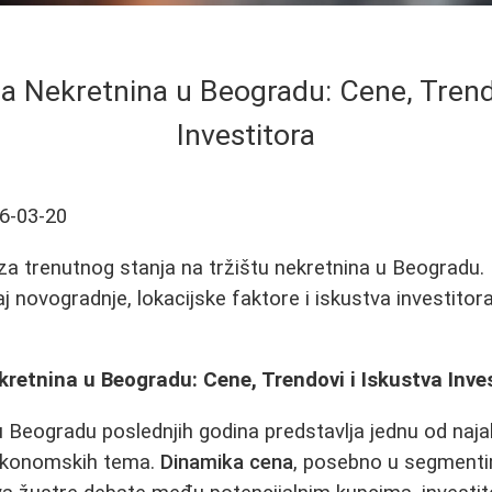
ta Nekretnina u Beogradu: Cene, Trend
Investitora
6-03-20
a trenutnog stanja na tržištu nekretnina u Beogradu.
aj novogradnje, lokacijske faktore i iskustva investito
kretnina u Beogradu: Cene, Trendovi i Iskustva Inve
 Beogradu poslednjih godina predstavlja jednu od najakt
 ekonomskih tema.
Dinamika cena
, posebno u segment