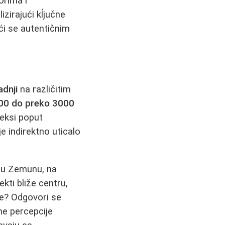
orima i
izirajući kĺjučne
eći se autentičnim
dnji
na različitim
00 do preko 3000
leksi poput
e indirektno uticalo
u Zemunu, na
kti bliže centru,
ene? Odgovori se
vne percepcije