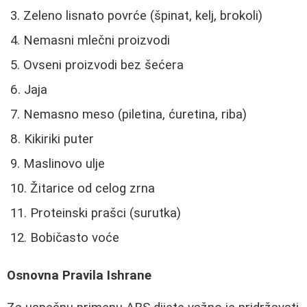
Zeleno lisnato povrće (špinat, kelj, brokoli)
Nemasni mlečni proizvodi
Ovseni proizvodi bez šećera
Jaja
Nemasno meso (piletina, ćuretina, riba)
Kikiriki puter
Maslinovo ulje
Žitarice od celog zrna
Proteinski prašci (surutka)
Bobičasto voće
Osnovna Pravila Ishrane