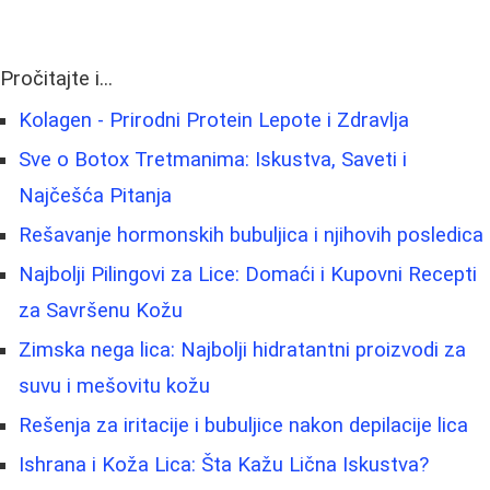
Pročitajte i...
Kolagen - Prirodni Protein Lepote i Zdravlja
Sve o Botox Tretmanima: Iskustva, Saveti i
Najčešća Pitanja
Rešavanje hormonskih bubuljica i njihovih posledica
Najbolji Pilingovi za Lice: Domaći i Kupovni Recepti
za Savršenu Kožu
Zimska nega lica: Najbolji hidratantni proizvodi za
suvu i mešovitu kožu
Rešenja za iritacije i bubuljice nakon depilacije lica
Ishrana i Koža Lica: Šta Kažu Lična Iskustva?