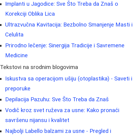
Implanti u Jagodice: Sve Što Treba da Znaš o
Korekciji Oblika Lica
Ultrazvučna Kavitacija: Bezbolno Smanjenje Masti i
Celulita
Prirodno lečenje: Sinergija Tradicije i Savremene
Medicine
Tekstovi na srodnim blogovima
Iskustva sa operacijom ušiju (otoplastika) - Saveti i
preporuke
Depilacija Pazuhu: Sve Što Treba da Znaš
Vodič kroz svet ruževa za usne: Kako pronaći
savršenu nijansu i kvalitet
Najbolji Labello balzami za usne - Pregled i