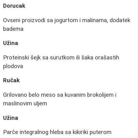
Dorucak
Ovseni proizvodi sa jogurtom i malinama, dodatek
badema
Užina
Proteinski šejk sa surutkom ili šaka orašastih
plodova
Ručak
Grilovano belo meso sa kuvanim brokolijem i
maslinovim uljem
Užina
Parče integralnog hleba sa kikiriki puterom