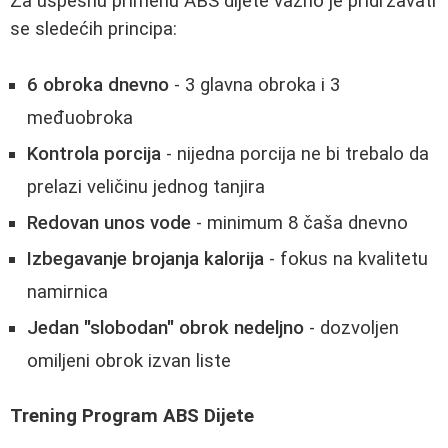
Za uspešnu primenu ABS dijete važno je pridržavati
se sledećih principa:
6 obroka dnevno
- 3 glavna obroka i 3
međuobroka
Kontrola porcija
- nijedna porcija ne bi trebalo da
prelazi veličinu jednog tanjira
Redovan unos vode
- minimum 8 čaša dnevno
Izbegavanje brojanja kalorija
- fokus na kvalitetu
namirnica
Jedan "slobodan" obrok nedeljno
- dozvoljen
omiljeni obrok izvan liste
Trening Program ABS Dijete