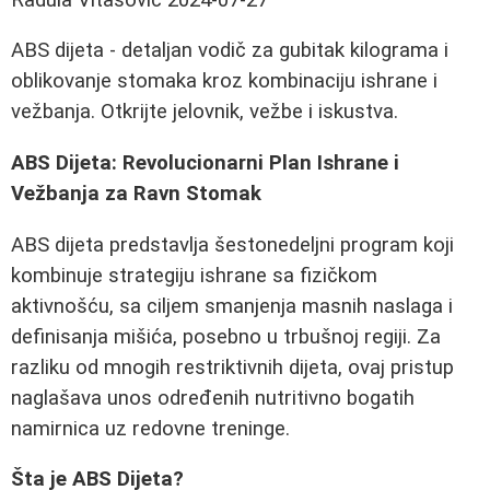
ABS dijeta - detaljan vodič za gubitak kilograma i
oblikovanje stomaka kroz kombinaciju ishrane i
vežbanja. Otkrijte jelovnik, vežbe i iskustva.
ABS Dijeta: Revolucionarni Plan Ishrane i
Vežbanja za Ravn Stomak
ABS dijeta predstavlja šestonedeljni program koji
kombinuje strategiju ishrane sa fizičkom
aktivnošću, sa ciljem smanjenja masnih naslaga i
definisanja mišića, posebno u trbušnoj regiji. Za
razliku od mnogih restriktivnih dijeta, ovaj pristup
naglašava unos određenih nutritivno bogatih
namirnica uz redovne treninge.
Šta je ABS Dijeta?