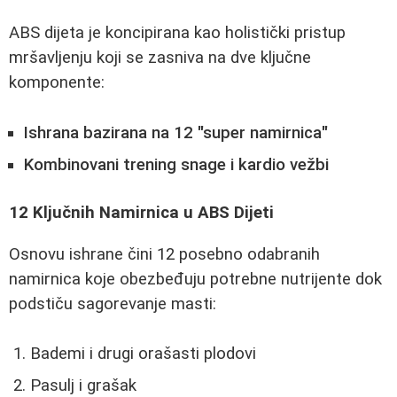
ABS dijeta je koncipirana kao holistički pristup
mršavljenju koji se zasniva na dve ključne
komponente:
Ishrana bazirana na 12 "super namirnica"
Kombinovani trening snage i kardio vežbi
12 Ključnih Namirnica u ABS Dijeti
Osnovu ishrane čini 12 posebno odabranih
namirnica koje obezbeđuju potrebne nutrijente dok
podstiču sagorevanje masti:
Bademi i drugi orašasti plodovi
Pasulj i grašak