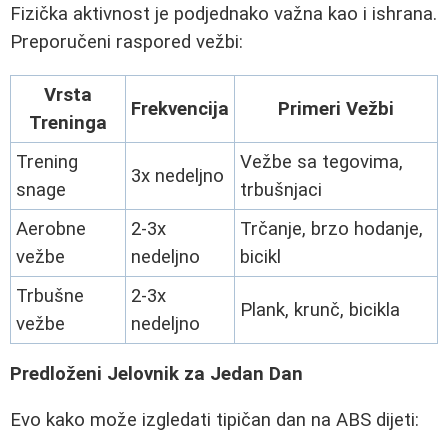
Fizička aktivnost je podjednako važna kao i ishrana.
Preporučeni raspored vežbi:
Vrsta
Frekvencija
Primeri Vežbi
Treninga
Trening
Vežbe sa tegovima,
3x nedeljno
snage
trbušnjaci
Aerobne
2-3x
Trčanje, brzo hodanje,
vežbe
nedeljno
bicikl
Trbušne
2-3x
Plank, krunč, bicikla
vežbe
nedeljno
Predloženi Jelovnik za Jedan Dan
Evo kako može izgledati tipičan dan na ABS dijeti: