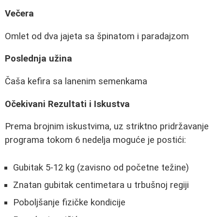
Večera
Omlet od dva jajeta sa špinatom i paradajzom
Poslednja užina
Čaša kefira sa lanenim semenkama
Očekivani Rezultati i Iskustva
Prema brojnim iskustvima, uz striktno pridržavanje
programa tokom 6 nedelja moguće je postići:
Gubitak 5-12 kg (zavisno od početne težine)
Znatan gubitak centimetara u trbušnoj regiji
Poboljšanje fizičke kondicije