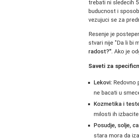
trebati ni sledecih 
buducnost i sposobn
vezujuci se za pred
Resenje je postep
stvari nije "Da li b
radost?"
. Ako je o
Saveti za specificn
Lekovi:
Redovno pr
ne bacati u smec
Kozmetika i teste
milosti ih izbacit
Posudje, solje, ca
stara mora da izad