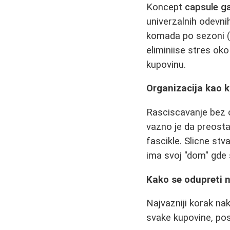
Koncept
capsule g
univerzalnih odevni
komada po sezoni (u
eliminiise stres oko
kupovinu.
Organizacija kao k
Rasciscavanje bez o
vazno je da preost
fascikle. Slicne st
ima svoj "dom" gde
Kako se odupreti 
Najvazniji korak na
svake kupovine, post