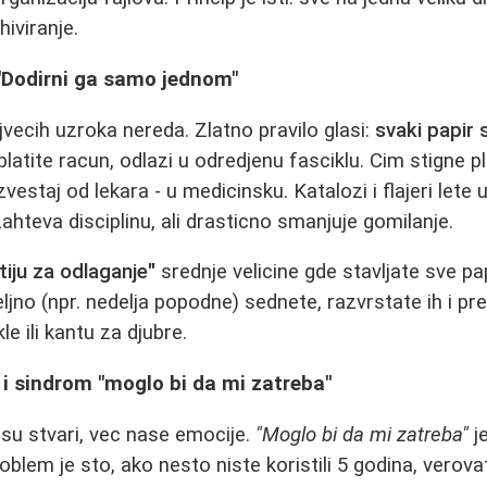
hiviranje.
 "Dodirni ga samo jednom"
jvecih uzroka nereda. Zlatno pravilo glasi:
svaki papir
platite racun, odlazi u odredjenu fasciklu. Cim stigne plat
zvestaj od lekara - u medicinsku. Katalozi i flajeri lete
zahteva disciplinu, ali drasticno smanjuje gomilanje.
tiju za odlaganje"
srednje velicine gde stavljate sve pa
jno (npr. nedelja popodne) sednete, razvrstate ih i pr
e ili kantu za djubre.
i sindrom "moglo bi da mi zatreba"
su stvari, vec nase emocije.
"Moglo bi da mi zatreba"
je
blem je sto, ako nesto niste koristili 5 godina, vero