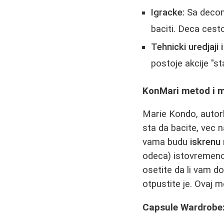
Igracke:
Sa decom 
baciti. Deca cest
Tehnicki uredjaji 
postoje akcije "st
KonMari metod i m
Marie Kondo, autor
sta da bacite, vec 
vama budu
iskrenu
odeca) istovremeno 
osetite da li vam do
otpustite je. Ovaj 
Capsule Wardrobe