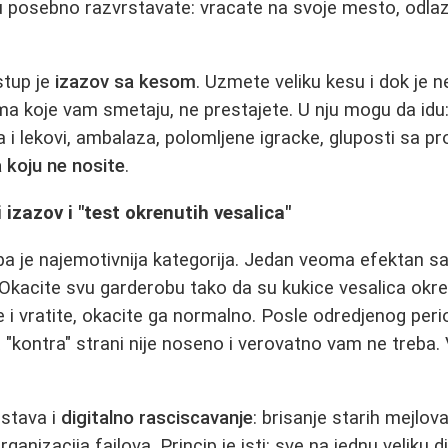
 posebno razvrstavate: vracate na svoje mesto, odlazit
stup je
izazov sa kesom
. Uzmete veliku kesu i dok je n
a koje vam smetaju, ne prestajete. U nju mogu da idu: 
a i lekovi, ambalaza, polomljene igracke, gluposti sa pr
 koju ne nosite
.
izazov i "test okrenutih vesalica"
a je najemotivnija kategorija. Jedan veoma efektan sa
 Okacite svu garderobu tako da su kukice vesalica okr
i vratite, okacite ga normalno. Posle odredjenog perio
 "kontra" strani nije noseno i verovatno vam ne treba. 
rstava i
digitalno rasciscavanje
: brisanje starih mejlov
rganizacija fajlova. Princip je isti: sve na jednu veliku d