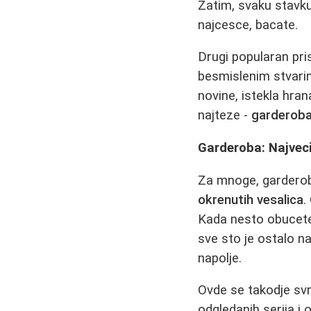
Zatim, svaku stavku
najcesce, bacate.
Drugi popularan pri
besmislenim stvarim
novine, istekla hran
najteze -
garderoba
Garderoba: Najveci 
Za mnoge, garderob
okrenutih vesalica
.
Kada nesto obucete 
sve sto je ostalo na
napolje.
Ovde se takodje sv
odgledanih serija i o