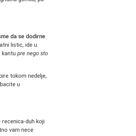
 sme da se dodirne
ni listic, ide u
 u kantu
pre nego sto
pire tokom nedelje,
ebacite u
 recenica-duh koji
vatno vam nece