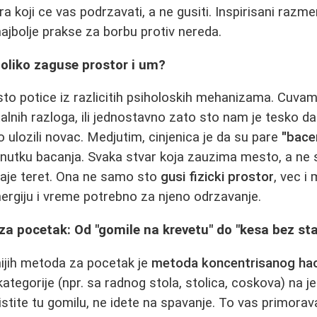
ra koji ce vas podrzavati, a ne gusiti. Inspirisani razm
ajbolje prakse za borbu protiv nereda.
oliko zaguse prostor i um?
sto potice iz razlicitih psiholoskih mehanizama. Cuva
talnih razloga, ili jednostavno zato sto nam je tesko d
 ulozili novac. Medjutim, cinjenica je da su pare
"bace
renutku bacanja. Svaka stvar koja zauzima mesto, a ne s
taje teret. Ona ne samo sto
gusi fizicki prostor
, vec i 
ergiju i vreme potrebno za njeno odrzavanje.
a pocetak: Od "gomile na krevetu" do "kesa bez sta
ijih metoda za pocetak je
metoda koncentrisanog ha
kategorije (npr. sa radnog stola, stolica, coskova) na 
istite tu gomilu, ne idete na spavanje. To vas primorav