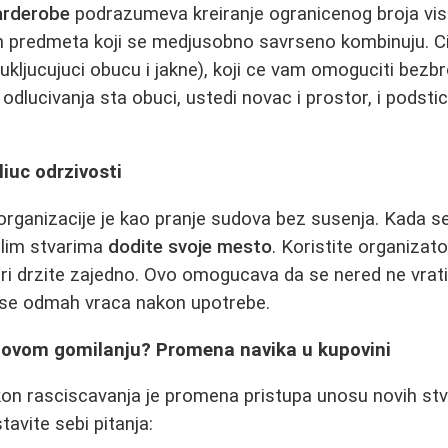
arderobe
podrazumeva kreiranje ogranicenog broja viso
h predmeta koji se medjusobno savrseno kombinuju. Cil
kljucujuci obucu i jakne), koji ce vam omoguciti bezbr
 odlucivanja sta obuci, ustedi novac i prostor, i podsti
liuc odrzivosti
rganizacije je kao pranje sudova bez susenja. Kada se
alim stvarima
dodite svoje mesto
. Koristite organizator
vari drzite zajedno. Ovo omogucava da se nered ne vrati
 se odmah vraca nakon upotrebe.
novom gomilanju? Promena navika u kupovini
kon rasciscavanja je promena pristupa unosu novih stv
avite sebi pitanja: