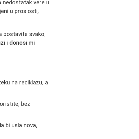
 nedostatak vere u
ni u proslosti,
da postavite svakoj
zi i donosi mi
teku na reciklazu, a
ristite, bez
a bi usla nova,