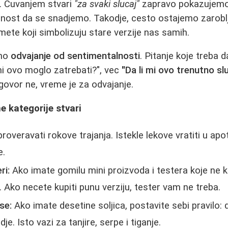
5. Cuvanjem stvari
"za svaki slucaj"
zapravo pokazujemo
ost da se snadjemo. Takodje, cesto ostajemo zaroblje
mete koji simbolizuju stare verzije nas samih.
eno
odvajanje od sentimentalnosti
. Pitanje koje treba 
i mi ovo moglo zatrebati?", vec
"Da li mi ovo trenutno slu
dgovor ne, vreme je za odvajanje.
e kategorije stvari
overavati rokove trajanja. Istekle lekove vratiti u apo
e.
ri:
Ako imate gomilu mini proizvoda i testera koje ne ko
e. Ako necete kupiti punu verziju, tester vam ne treba.
se:
Ako imate desetine soljica, postavite sebi pravilo: d
je. Isto vazi za tanjire, serpe i tiganje.