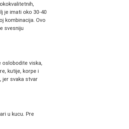
kokvalitetnih,
j je imati oko 30-40
oj kombinacija. Ovo
ce svesniju
 oslobodite viska,
e, kutije, korpe i
, jer svaka stvar
ari u kucu. Pre