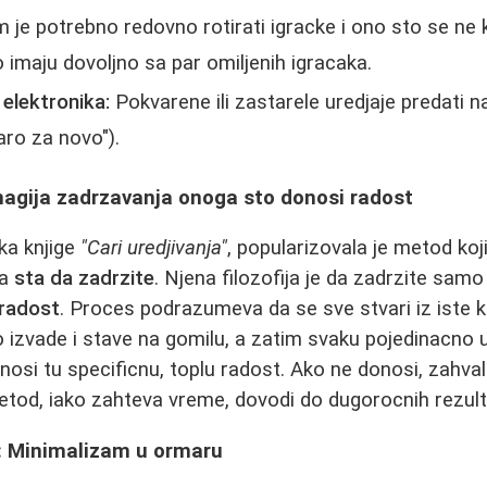
je potrebno redovno rotirati igracke i ono sto se ne kori
o imaju dovoljno sa par omiljenih igracaka.
i elektronika:
Pokvarene ili zastarele uredjaje predati n
aro za novo").
agija zadrzavanja onoga sto donosi radost
ka knjige
"Cari uredjivanja"
, popularizovala je metod koj
na
sta da zadrzite
. Njena filozofija je da zadrzite samo
 radost
. Proces podrazumeva da se sve stvari iz iste ka
izvade i stave na gomilu, a zatim svaku pojedinacno 
nosi tu specificnu, toplu radost. Ako ne donosi, zahvalit
metod, iako zahteva vreme, dovodi do dugorocnih rezult
: Minimalizam u ormaru