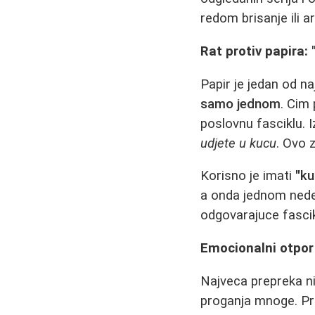
redom brisanje ili ar
Rat protiv papira:
Papir je jedan od na
samo jednom
. Cim 
poslovnu fasciklu. I
udjete u kucu
. Ovo 
Korisno je imati
"ku
a onda jednom nedel
odgovarajuce fascikl
Emocionalni otpor 
Najveca prepreka ni
proganja mnoge. Pro