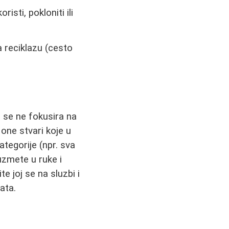
sti, pokloniti ili
a reciklazu (cesto
i se ne fokusira na
 one stvari koje u
tegorije (npr. sva
uzmete u ruke i
e joj se na sluzbi i
ata.