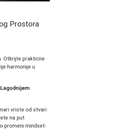
nog Prostora
 Otkrijte prakticne
nje harmonije u
a Lagodnijem
ari vriste od stvari
nete na put
c o promeni mindset-