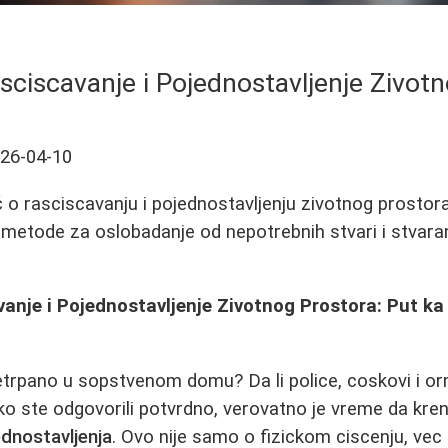
sciscavanje i Pojednostavljenje Zivot
26-04-10
o rasciscavanju i pojednostavljenju zivotnog prostora.
i metode za oslobadanje od nepotrebnih stvari i stvara
anje i Pojednostavljenje Zivotnog Prostora: Put k
etrpano u sopstvenom domu? Da li police, coskovi i orm
Ako ste odgovorili potvrdno, verovatno je vreme da kre
ednostavljenja
. Ovo nije samo o fizickom ciscenju, ve