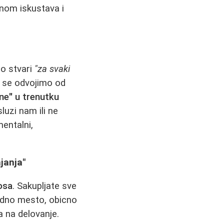
enom iskustava i
mo stvari
"za svaki
a se odvojimo od
ne" u trenutku
luzi nam ili ne
mentalni,
janja"
osa
. Sakupljate sve
jedno mesto, obicno
a na delovanje.