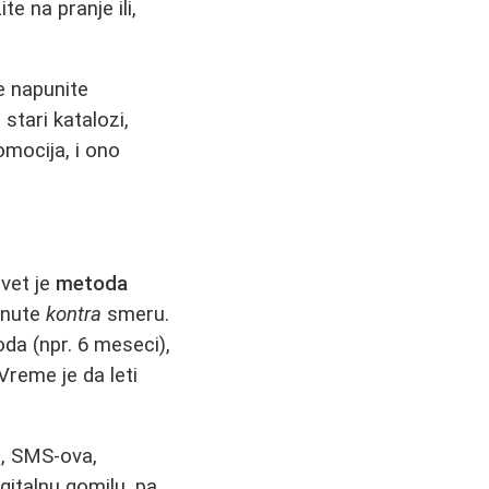
e na pranje ili,
e napunite
stari katalozi,
omocija, i ono
vet je
metoda
enute
kontra
smeru.
da (npr. 6 meseci),
Vreme je da leti
a, SMS-ova,
igitalnu gomilu, pa