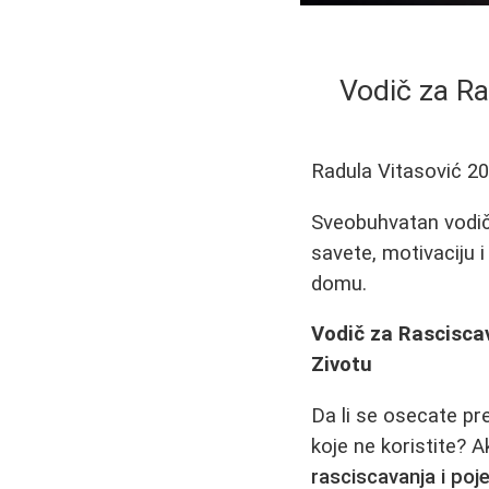
Vodič za Ra
Radula Vitasović
20
Sveobuhvatan vodič 
savete, motivaciju 
domu.
Vodič za Rasciscav
Zivotu
Da li se osecate pr
koje ne koristite? 
rasciscavanja i poj