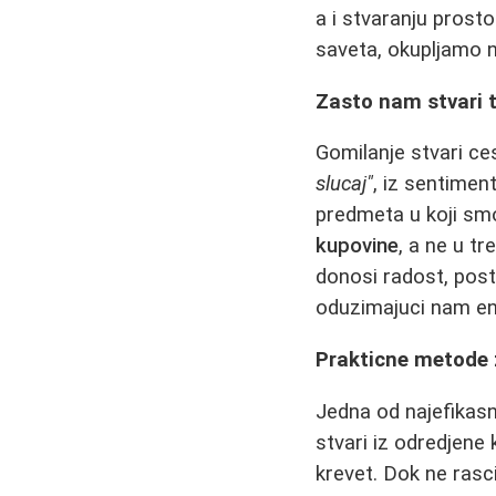
a i stvaranju prosto
saveta, okupljamo n
Zasto nam stvari t
Gomilanje stvari ce
slucaj"
, iz sentimen
predmeta u koji smo
kupovine
, a ne u t
donosi radost, pos
oduzimajuci nam en
Prakticne metode z
Jedna od najefikasn
stvari iz odredjene 
krevet. Dok ne rasc