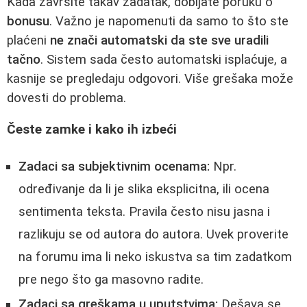
Kada završite takav zadatak, dobijate poruku o
bonusu
. Važno je napomenuti da samo to što ste
plaćeni
ne znači automatski da ste sve uradili
tačno
. Sistem sada često automatski isplaćuje, a
kasnije se pregledaju odgovori. Više grešaka može
dovesti do problema.
Česte zamke i kako ih izbeći
Zadaci sa subjektivnim ocenama:
Npr.
određivanje da li je slika eksplicitna, ili ocena
sentimenta teksta. Pravila često nisu jasna i
razlikuju se od autora do autora. Uvek proverite
na forumu ima li neko iskustva sa tim zadatkom
pre nego što ga masovno radite.
Zadaci sa greškama u uputstvima:
Dešava se