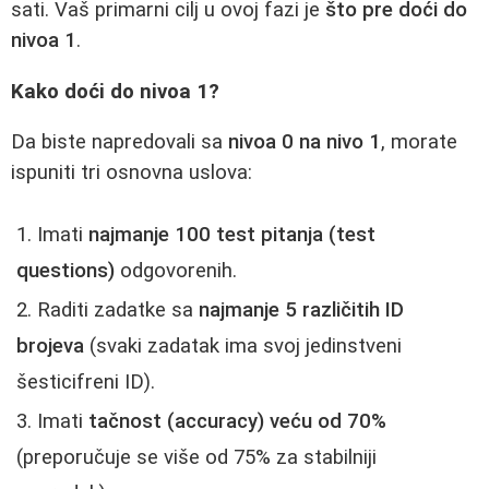
sati. Vaš primarni cilj u ovoj fazi je
što pre doći do
nivoa 1
.
Kako doći do nivoa 1?
Da biste napredovali sa
nivoa 0 na nivo 1
, morate
ispuniti tri osnovna uslova:
Imati
najmanje 100 test pitanja (test
questions)
odgovorenih.
Raditi zadatke sa
najmanje 5 različitih ID
brojeva
(svaki zadatak ima svoj jedinstveni
šesticifreni ID).
Imati
tačnost (accuracy) veću od 70%
(preporučuje se više od 75% za stabilniji