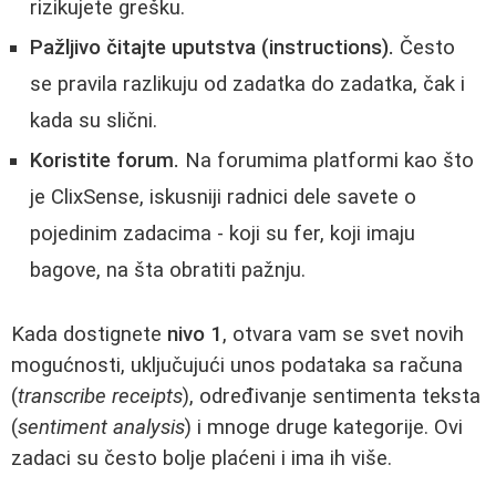
rizikujete grešku.
Pažljivo čitajte uputstva (instructions).
Često
se pravila razlikuju od zadatka do zadatka, čak i
kada su slični.
Koristite forum.
Na forumima platformi kao što
je ClixSense, iskusniji radnici dele savete o
pojedinim zadacima - koji su fer, koji imaju
bagove, na šta obratiti pažnju.
Kada dostignete
nivo 1
, otvara vam se svet novih
mogućnosti, uključujući unos podataka sa računa
(
transcribe receipts
), određivanje sentimenta teksta
(
sentiment analysis
) i mnoge druge kategorije. Ovi
zadaci su često bolje plaćeni i ima ih više.