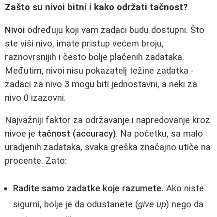
Zašto su nivoi bitni i kako održati tačnost?
Nivoi
određuju koji vam zadaci budu dostupni. Što
ste viši nivo, imate pristup većem broju,
raznovrsnijih i često bolje plaćenih zadataka.
Međutim, nivoi nisu pokazatelj težine zadatka -
zadaci za nivo 3 mogu biti jednostavni, a neki za
nivo 0 izazovni.
Najvažniji faktor za održavanje i napredovanje kroz
nivoe je
tačnost (accuracy)
. Na početku, sa malo
uradjenih zadataka, svaka greška značajno utiče na
procente. Zato:
Radite samo zadatke koje razumete.
Ako niste
sigurni, bolje je da odustanete (
give up
) nego da