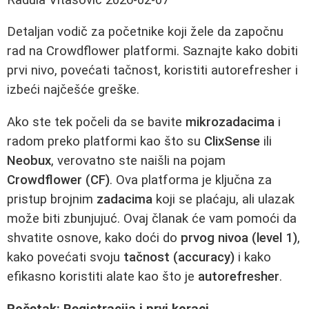
Detaljan vodič za početnike koji žele da započnu
rad na Crowdflower platformi. Saznajte kako dobiti
prvi nivo, povećati tačnost, koristiti autorefresher i
izbeći najčešće greške.
Ako ste tek počeli da se bavite
mikrozadacima
i
radom preko platformi kao što su
ClixSense
ili
Neobux
, verovatno ste naišli na pojam
Crowdflower (CF)
. Ova platforma je ključna za
pristup brojnim
zadacima
koji se plaćaju, ali ulazak
može biti zbunjujuć. Ovaj članak će vam pomoći da
shvatite osnove, kako doći do
prvog nivoa (level 1)
,
kako povećati svoju
tačnost (accuracy)
i kako
efikasno koristiti alate kao što je
autorefresher
.
Početak: Registracija i prvi koraci