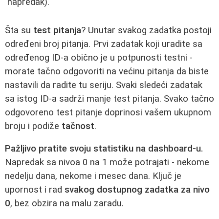
napredak).
Šta su
test pitanja
? Unutar svakog zadatka postoji
određeni broj pitanja. Prvi zadatak koji uradite sa
određenog ID-a obično je u potpunosti testni -
morate tačno odgovoriti na većinu pitanja da biste
nastavili da radite tu seriju. Svaki sledeći zadatak
sa istog ID-a sadrži manje test pitanja. Svako tačno
odgovoreno test pitanje doprinosi vašem ukupnom
broju i podiže
tačnost
.
Pažljivo pratite svoju statistiku na dashboard-u.
Napredak sa nivoa 0 na 1 može potrajati - nekome
nedelju dana, nekome i mesec dana. Ključ je
upornost i rad
svakog dostupnog zadatka za nivo
0
, bez obzira na malu zaradu.