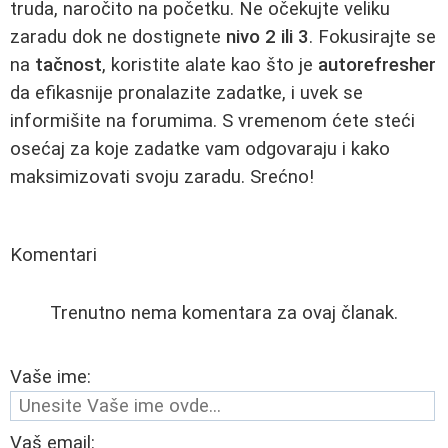
truda, naročito na početku. Ne očekujte veliku
zaradu dok ne dostignete
nivo 2 ili 3
. Fokusirajte se
na
tačnost
, koristite alate kao što je
autorefresher
da efikasnije pronalazite zadatke, i uvek se
informišite na forumima. S vremenom ćete steći
osećaj za koje zadatke vam odgovaraju i kako
maksimizovati svoju zaradu. Srećno!
Komentari
Trenutno nema komentara za ovaj članak.
Vaše ime:
Vaš email: