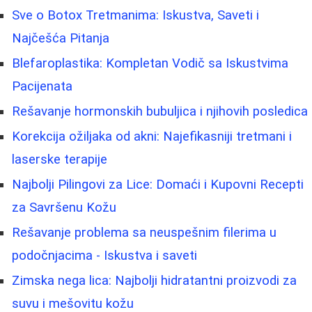
Sve o Botox Tretmanima: Iskustva, Saveti i
Najčešća Pitanja
Blefaroplastika: Kompletan Vodič sa Iskustvima
Pacijenata
Rešavanje hormonskih bubuljica i njihovih posledica
Korekcija ožiljaka od akni: Najefikasniji tretmani i
laserske terapije
Najbolji Pilingovi za Lice: Domaći i Kupovni Recepti
za Savršenu Kožu
Rešavanje problema sa neuspešnim filerima u
podočnjacima - Iskustva i saveti
Zimska nega lica: Najbolji hidratantni proizvodi za
suvu i mešovitu kožu