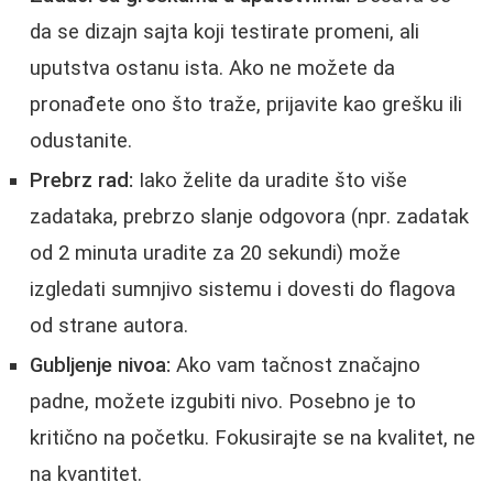
da se dizajn sajta koji testirate promeni, ali
uputstva ostanu ista. Ako ne možete da
pronađete ono što traže, prijavite kao grešku ili
odustanite.
Prebrz rad:
Iako želite da uradite što više
zadataka, prebrzo slanje odgovora (npr. zadatak
od 2 minuta uradite za 20 sekundi) može
izgledati sumnjivo sistemu i dovesti do flagova
od strane autora.
Gubljenje nivoa:
Ako vam tačnost značajno
padne, možete izgubiti nivo. Posebno je to
kritično na početku. Fokusirajte se na kvalitet, ne
na kvantitet.