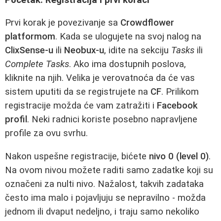
Prvi korak je povezivanje sa
Crowdflower
platformom
. Kada se ulogujete na svoj nalog na
ClixSense-u
ili
Neobux-u
, idite na sekciju
Tasks
ili
Complete Tasks
. Ako ima dostupnih poslova,
kliknite na njih. Velika je verovatnoća da će vas
sistem uputiti da se registrujete na
CF
. Prilikom
registracije možda će vam zatražiti i
Facebook
profil
. Neki radnici koriste posebno napravljene
profile za ovu svrhu.
Nakon uspešne registracije, bićete
nivo 0 (level 0)
.
Na ovom nivou možete raditi samo zadatke koji su
označeni za nulti nivo. Nažalost, takvih zadataka
često ima malo i pojavljuju se nepravilno - možda
jednom ili dvaput nedeljno, i traju samo nekoliko