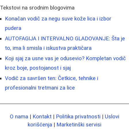
Tekstovi na srodnim blogovima
Konačan vodič za negu suve kože lica i izbor
pudera
AUTOFAGIJA I INTERVALNO GLADOVANJE: Šta je
to, ima li smisla i iskustva praktičara
Koji sjaj za usne vas je odusevio? Kompletan vodič
kroz boje, postojanost i sjaj
Vodič za savršen ten: Četkice, tehnike i
profesionalni tretmani za lice
O nama
|
Kontakt
|
Politika privatnosti
|
Uslovi
korišćenja
|
Marketinški servisi