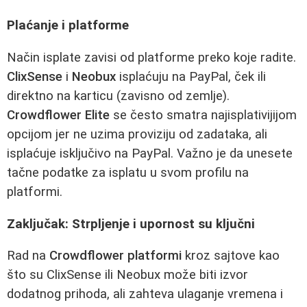
Plaćanje i platforme
Način isplate zavisi od platforme preko koje radite.
ClixSense
i
Neobux
isplaćuju na PayPal, ček ili
direktno na karticu (zavisno od zemlje).
Crowdflower Elite
se često smatra najisplativijijom
opcijom jer ne uzima proviziju od zadataka, ali
isplaćuje isključivo na PayPal. Važno je da unesete
tačne podatke za isplatu u svom profilu na
platformi.
Zaključak: Strpljenje i upornost su ključni
Rad na
Crowdflower platformi
kroz sajtove kao
što su ClixSense ili Neobux može biti izvor
dodatnog prihoda, ali zahteva ulaganje vremena i