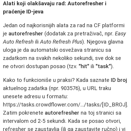
Alati koji olakšavaju rad: Autorefresher i
praćenje ID-jeva
Jedan od najkorisnijih alata za rad na CF platformi
je
autorefresher
(dodatak za pretraživač, npr.
Easy
Auto Refresh
ili
Auto Refresh Plus
). Njegova glavna
uloga je da automatski osvežava stranicu sa
zadatkom na svakih nekoliko sekundi, sve dok se
ne otvori dostupan posao (tzv.
"hit"
ili
"task"
).
Kako to funkcioniše u praksi? Kada saznate
ID broj
aktuelnog zadatka (npr. 903576), u URL traku
unesete adresu u formatu:
https://tasks.crowdflower.com/.../tasks/[ID_BROJ]
.
Zatim pokrenete
autorefresher
na toj stranici sa
intervalom od 2-5 sekundi. Kada se posao otvori,
refresher se zaustavlja (ili ga zaustavite ručno) i vi