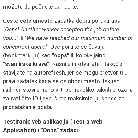
možete da počnete da radite.
Često ćete umesto zadatka dobiti poruku tipa:
"Oops! Another worker accepted the job before
you..."
ili
"We have reached our maximum number of
concurrent users."
. Ove poruke se čuvaju
(bookmarkuju) kao
"oops"
ili kolokvijalno
"svemirske krave"
. Kasnije ih otvarate i takođe
stavljate na autorefresh, jer se mogu pretvoriti u
pravi zadatak kada se oslobodi mesto. Iskusni
radnici istovremeno vrti po nekoliko takvih prozora
za različite ID-ijeve, čime maksimizuju šanse za
pronalaženje posla.
Testiranje veb aplikacija (Test a Web
Application) i "Oops" zadaci