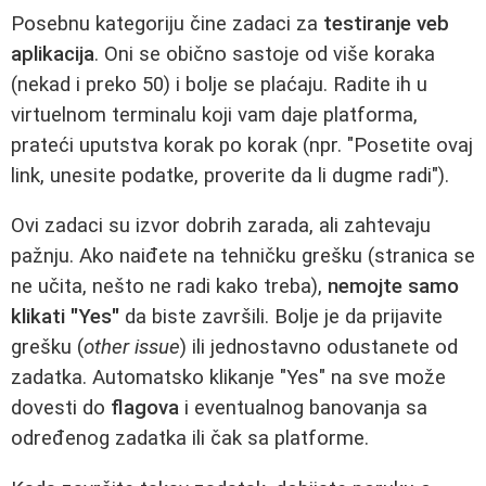
Posebnu kategoriju čine zadaci za
testiranje veb
aplikacija
. Oni se obično sastoje od više koraka
(nekad i preko 50) i bolje se plaćaju. Radite ih u
virtuelnom terminalu koji vam daje platforma,
prateći uputstva korak po korak (npr. "Posetite ovaj
link, unesite podatke, proverite da li dugme radi").
Ovi zadaci su izvor dobrih zarada, ali zahtevaju
pažnju. Ako naiđete na tehničku grešku (stranica se
ne učita, nešto ne radi kako treba),
nemojte samo
klikati "Yes"
da biste završili. Bolje je da prijavite
grešku (
other issue
) ili jednostavno odustanete od
zadatka. Automatsko klikanje "Yes" na sve može
dovesti do
flagova
i eventualnog banovanja sa
određenog zadatka ili čak sa platforme.