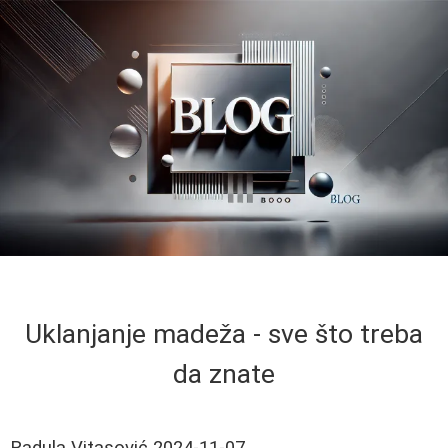
Uklanjanje madeža - sve što treba
da znate
Radula Vitasović
2024-11-07