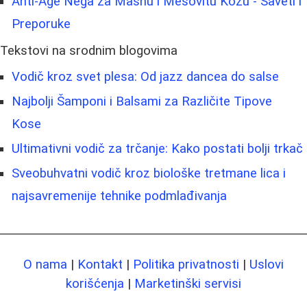
Anti-Age Nega za Masnu i Mešovitu Kožu - Saveti i
Preporuke
Tekstovi na srodnim blogovima
Vodič kroz svet plesa: Od jazz dancea do salse
Najbolji Šamponi i Balsami za Različite Tipove
Kose
Ultimativni vodič za trčanje: Kako postati bolji trkač
Sveobuhvatni vodič kroz biološke tretmane lica i
najsavremenije tehnike podmlađivanja
O nama
|
Kontakt
|
Politika privatnosti
|
Uslovi
korišćenja
|
Marketinški servisi