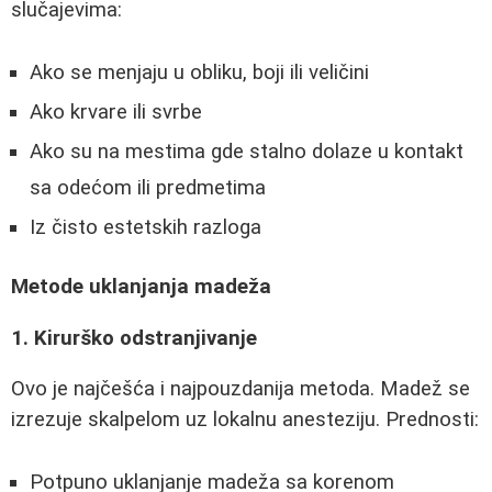
slučajevima:
Ako se menjaju u obliku, boji ili veličini
Ako krvare ili svrbe
Ako su na mestima gde stalno dolaze u kontakt
sa odećom ili predmetima
Iz čisto estetskih razloga
Metode uklanjanja madeža
1. Kirurško odstranjivanje
Ovo je najčešća i najpouzdanija metoda. Madež se
izrezuje skalpelom uz lokalnu anesteziju. Prednosti:
Potpuno uklanjanje madeža sa korenom