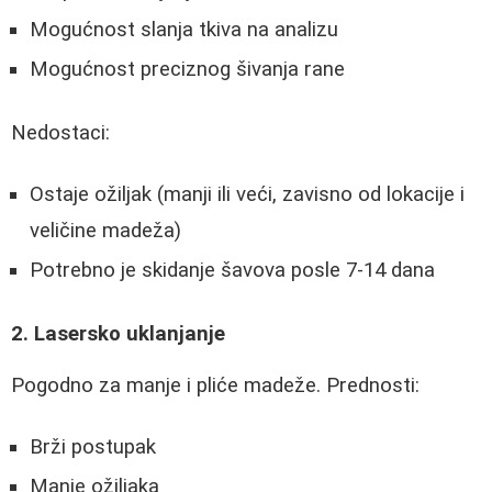
Mogućnost slanja tkiva na analizu
Mogućnost preciznog šivanja rane
Nedostaci:
Ostaje ožiljak (manji ili veći, zavisno od lokacije i
veličine madeža)
Potrebno je skidanje šavova posle 7-14 dana
2. Lasersko uklanjanje
Pogodno za manje i pliće madeže. Prednosti:
Brži postupak
Manje ožiljaka