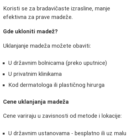
Koristi se za bradavičaste izrasline, manje
efektivna za prave madeže.
Gde ukloniti madež?
Uklanjanje madeža možete obaviti:
U državnim bolnicama (preko uputnice)
U privatnim klinikama
Kod dermatologa ili plastičnog hirurga
Cene uklanjanja madeža
Cene variraju u zavisnosti od metode i lokacije:
U državnim ustanovama - besplatno ili uz malu