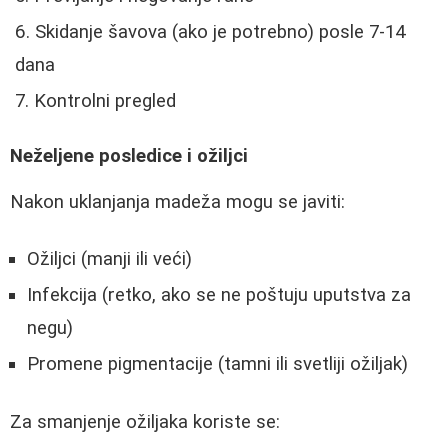
Skidanje šavova (ako je potrebno) posle 7-14
dana
Kontrolni pregled
Neželjene posledice i ožiljci
Nakon uklanjanja madeža mogu se javiti:
Ožiljci (manji ili veći)
Infekcija (retko, ako se ne poštuju uputstva za
negu)
Promene pigmentacije (tamni ili svetliji ožiljak)
Za smanjenje ožiljaka koriste se: