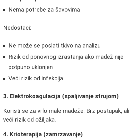
Nema potrebe za šavovima
Nedostaci:
Ne može se poslati tkivo na analizu
Rizik od ponovnog izrastanja ako madež nije
potpuno uklonjen
Veći rizik od infekcija
3. Elektrokoagulacija (spaljivanje strujom)
Koristi se za vrlo male madeže. Brz postupak, ali
veći rizik od ožiljaka.
4. Krioterapija (zamrzavanje)