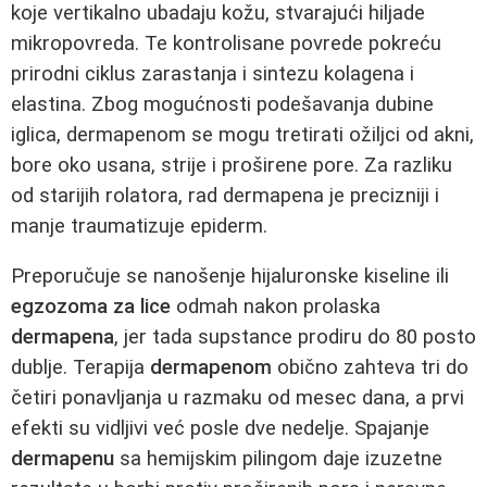
koje vertikalno ubadaju kožu, stvarajući hiljade
mikropovreda. Te kontrolisane povrede pokreću
prirodni ciklus zarastanja i sintezu kolagena i
elastina. Zbog mogućnosti podešavanja dubine
iglica, dermapenom se mogu tretirati ožiljci od akni,
bore oko usana, strije i proširene pore. Za razliku
od starijih rolatora, rad dermapena je precizniji i
manje traumatizuje epiderm.
Preporučuje se nanošenje hijaluronske kiseline ili
egzozoma za lice
odmah nakon prolaska
dermapena
, jer tada supstance prodiru do 80 posto
dublje. Terapija
dermapenom
obično zahteva tri do
četiri ponavljanja u razmaku od mesec dana, a prvi
efekti su vidljivi već posle dve nedelje. Spajanje
dermapenu
sa hemijskim pilingom daje izuzetne