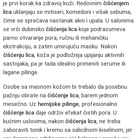
je prvi korak ka zdravoj koži. Redovnim
čišćenjem
lica
uklanjaju se mitiseri, komedoni i višak sebuma,
čime se sprečava nastanak akni i upala. U salonima
se vrši dubinsko
čišćenja lica
koje podrazumeva
parno otvaranje pora, ručnu ili mehaničku
ekstrakciju, a zatim umirujuću masku. Nakon
čišćenju lica
, koža je podložnija upijanju aktivnih
sastojaka, pa je tada idealno primeniti serume ili
lagane pilinge.
Osobe sa masnom kožom bi trebalo da posebnu
pažnju obrate na
čišćenje lica
, barem jednom
mesečno. Uz
hemijske pilinge
, profesionalno
čišćenje lica
daje održiv efekat čistih pora. U
kućnim uslovima, nakon
čišćenja lica
, ne treba
zaboraviti tonik i kremu sa salicilnom kiselinom, jer