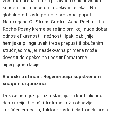
vrednost preparata - u protivnom čak ni visoka
koncentracija neće dati očekivani efekat. Na
globalnom tržištu postoje proizvodi poput
Neutrogena Oil Stress Control Acne Peel-a ili La
Roche-Posay kreme sa retinolom, koji nude dobar
odnos efikasnosti i nežnosti. Ipak, ozbiljnije
hemijske pilinge
uvek treba prepustiti obučenim
stručnjacima, jer neadekvatna primena može
dovesti do opekotina i postinflamatorne
hiperpigmentacije.
Biološki tretmani: Regeneracija sopstvenom
snagom organizma
Dok se hemijski pilinzi oslanjaju na kontrolisanu
destrukciju, biološki tretman kožu obnavlja
korišćenjem ćelija, faktora rasta i ekstracelularnih