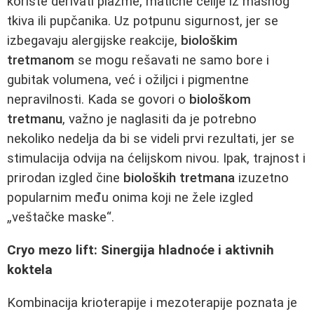
koriste derivati plazme, matične ćelije iz masnog
tkiva ili pupčanika. Uz potpunu sigurnost, jer se
izbegavaju alergijske reakcije,
biološkim
tretmanom
se mogu rešavati ne samo bore i
gubitak volumena, već i ožiljci i pigmentne
nepravilnosti. Kada se govori o
biološkom
tretmanu
, važno je naglasiti da je potrebno
nekoliko nedelja da bi se videli prvi rezultati, jer se
stimulacija odvija na ćelijskom nivou. Ipak, trajnost i
prirodan izgled čine
bioloških tretmana
izuzetno
popularnim među onima koji ne žele izgled
„veštačke maske“.
Cryo mezo lift: Sinergija hladnoće i aktivnih
koktela
Kombinacija krioterapije i mezoterapije poznata je