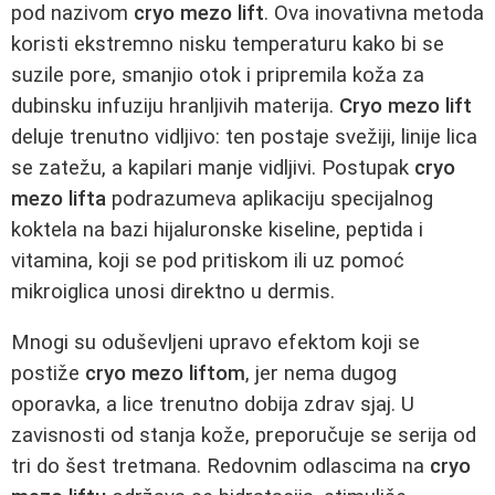
pod nazivom
cryo mezo lift
. Ova inovativna metoda
koristi ekstremno nisku temperaturu kako bi se
suzile pore, smanjio otok i pripremila koža za
dubinsku infuziju hranljivih materija.
Cryo mezo lift
deluje trenutno vidljivo: ten postaje svežiji, linije lica
se zatežu, a kapilari manje vidljivi. Postupak
cryo
mezo lifta
podrazumeva aplikaciju specijalnog
koktela na bazi hijaluronske kiseline, peptida i
vitamina, koji se pod pritiskom ili uz pomoć
mikroiglica unosi direktno u dermis.
Mnogi su oduševljeni upravo efektom koji se
postiže
cryo mezo liftom
, jer nema dugog
oporavka, a lice trenutno dobija zdrav sjaj. U
zavisnosti od stanja kože, preporučuje se serija od
tri do šest tretmana. Redovnim odlascima na
cryo