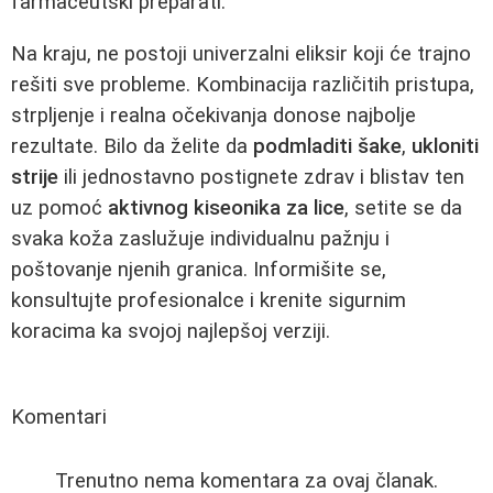
farmaceutski preparati.
Na kraju, ne postoji univerzalni eliksir koji će trajno
rešiti sve probleme. Kombinacija različitih pristupa,
strpljenje i realna očekivanja donose najbolje
rezultate. Bilo da želite da
podmladiti šake
,
ukloniti
strije
ili jednostavno postignete zdrav i blistav ten
uz pomoć
aktivnog kiseonika za lice
, setite se da
svaka koža zaslužuje individualnu pažnju i
poštovanje njenih granica. Informišite se,
konsultujte profesionalce i krenite sigurnim
koracima ka svojoj najlepšoj verziji.
Komentari
Trenutno nema komentara za ovaj članak.