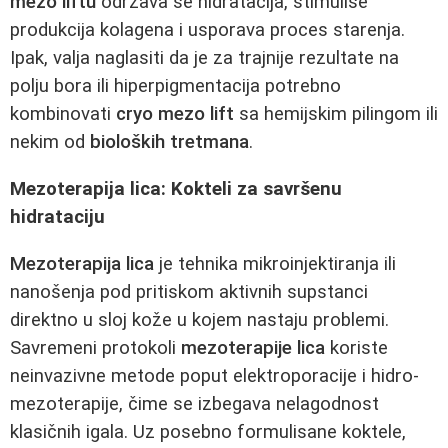
mezo liftu
održava se hidratacija, stimuliše
produkcija kolagena i usporava proces starenja.
Ipak, valja naglasiti da je za trajnije rezultate na
polju bora ili hiperpigmentacija potrebno
kombinovati
cryo mezo lift
sa hemijskim pilingom ili
nekim od
bioloških tretmana
.
Mezoterapija lica: Kokteli za savršenu
hidrataciju
Mezoterapija lica
je tehnika mikroinjektiranja ili
nanošenja pod pritiskom aktivnih supstanci
direktno u sloj kože u kojem nastaju problemi.
Savremeni protokoli
mezoterapije lica
koriste
neinvazivne metode poput elektroporacije i hidro-
mezoterapije, čime se izbegava nelagodnost
klasičnih igala. Uz posebno formulisane koktele,