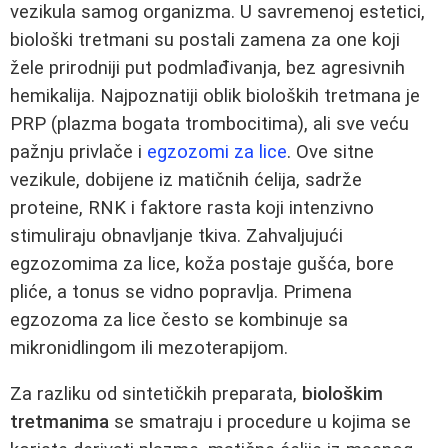
vezikula samog organizma. U savremenoj estetici,
biološki tretmani su postali zamena za one koji
žele prirodniji put podmlađivanja, bez agresivnih
hemikalija. Najpoznatiji oblik bioloških tretmana je
PRP (plazma bogata trombocitima), ali sve veću
pažnju privlače i
egzozomi za lice
. Ove sitne
vezikule, dobijene iz matičnih ćelija, sadrže
proteine, RNK i faktore rasta koji intenzivno
stimuliraju obnavljanje tkiva. Zahvaljujući
egzozomima za lice, koža postaje gušća, bore
pliće, a tonus se vidno popravlja. Primena
egzozoma za lice često se kombinuje sa
mikronidlingom ili mezoterapijom.
Za razliku od sintetičkih preparata,
biološkim
tretmanima
se smatraju i procedure u kojima se