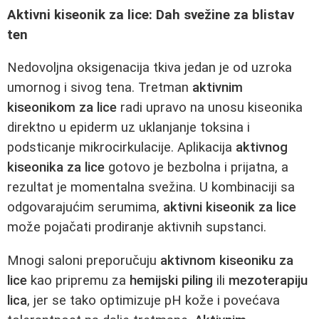
Aktivni kiseonik za lice: Dah svežine za blistav
ten
Nedovoljna oksigenacija tkiva jedan je od uzroka
umornog i sivog tena. Tretman
aktivnim
kiseonikom za lice
radi upravo na unosu kiseonika
direktno u epiderm uz uklanjanje toksina i
podsticanje mikrocirkulacije. Aplikacija
aktivnog
kiseonika za lice
gotovo je bezbolna i prijatna, a
rezultat je momentalna svežina. U kombinaciji sa
odgovarajućim serumima,
aktivni kiseonik za lice
može pojačati prodiranje aktivnih supstanci.
Mnogi saloni preporučuju
aktivnom kiseoniku za
lice
kao pripremu za
hemijski piling
ili
mezoterapiju
lica
, jer se tako optimizuje pH kože i povećava