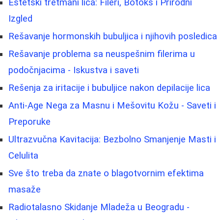
Estetski tretmani lica: Fileri, Botoks i Prirodni
Izgled
Rešavanje hormonskih bubuljica i njihovih posledica
Rešavanje problema sa neuspešnim filerima u
podočnjacima - Iskustva i saveti
Rešenja za iritacije i bubuljice nakon depilacije lica
Anti-Age Nega za Masnu i Mešovitu Kožu - Saveti i
Preporuke
Ultrazvučna Kavitacija: Bezbolno Smanjenje Masti i
Celulita
Sve što treba da znate o blagotvornim efektima
masaže
Radiotalasno Skidanje Mladeža u Beogradu -