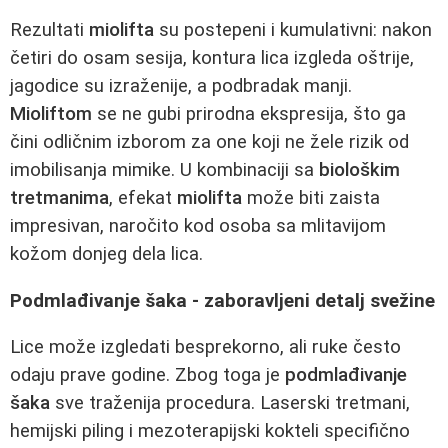
Rezultati
miolifta
su postepeni i kumulativni: nakon
četiri do osam sesija, kontura lica izgleda oštrije,
jagodice su izraženije, a podbradak manji.
Mioliftom
se ne gubi prirodna ekspresija, što ga
čini odličnim izborom za one koji ne žele rizik od
imobilisanja mimike. U kombinaciji sa
biološkim
tretmanima
, efekat
miolifta
može biti zaista
impresivan, naročito kod osoba sa mlitavijom
kožom donjeg dela lica.
Podmlađivanje šaka - zaboravljeni detalj svežine
Lice može izgledati besprekorno, ali ruke često
odaju prave godine. Zbog toga je
podmlađivanje
šaka
sve traženija procedura. Laserski tretmani,
hemijski piling i mezoterapijski kokteli specifično