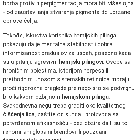
borba protiv hiperpigmentacija mora biti višeslojna
- od zaustavljanja stvaranja pigmenta do ubrzane
obnove ćelija.
Takođe, iskustva korisnika
hemijskih pilinga
pokazuju da je mentalna stabilnost i dobra
informisanost preduslov za uspeh, posebno kada
su u pitanju agresivni
hemijski pilingovi
. Osobe sa
hroničnim bolestima, istorijom herpesa ili
prethodnim unosom sistemskih retinoida moraju
proći rigorozne preglede pre nego što se podvrgnu
bilo kakvom ozbiljnom
hemijskom pilingu
.
Svakodnevna negu treba graditi oko kvalitetnog
čišćenja lica
, zaštite od sunca i proizvoda sa
potvrđenom efikasnošću - bez obzira da li su to
renomirani globalni brendovi ili pouzdani