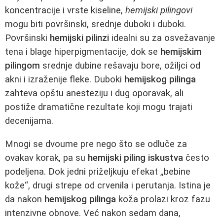
koncentracije i vrste kiseline,
hemijski pilingovi
mogu biti površinski, srednje duboki i duboki.
Površinski
hemijski pilinzi
idealni su za osvežavanje
tena i blage hiperpigmentacije, dok se
hemijskim
pilingom
srednje dubine rešavaju bore, ožiljci od
akni i izraženije fleke. Duboki
hemijskog pilinga
zahteva opštu anesteziju i dug oporavak, ali
postiže dramatične rezultate koji mogu trajati
decenijama.
Mnogi se dvoume pre nego što se odluče za
ovakav korak, pa su
hemijski piling iskustva
često
podeljena. Dok jedni priželjkuju efekat „bebine
kože“, drugi strepe od crvenila i perutanja. Istina je
da nakon
hemijskog pilinga
koža prolazi kroz fazu
intenzivne obnove. Već nakon sedam dana,