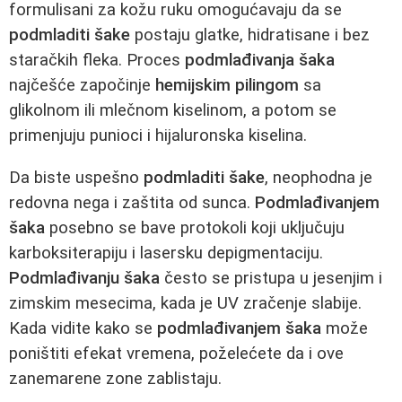
formulisani za kožu ruku omogućavaju da se
podmladiti šake
postaju glatke, hidratisane i bez
staračkih fleka. Proces
podmlađivanja šaka
najčešće započinje
hemijskim pilingom
sa
glikolnom ili mlečnom kiselinom, a potom se
primenjuju punioci i hijaluronska kiselina.
Da biste uspešno
podmladiti šake
, neophodna je
redovna nega i zaštita od sunca.
Podmlađivanjem
šaka
posebno se bave protokoli koji uključuju
karboksiterapiju i lasersku depigmentaciju.
Podmlađivanju šaka
često se pristupa u jesenjim i
zimskim mesecima, kada je UV zračenje slabije.
Kada vidite kako se
podmlađivanjem šaka
može
poništiti efekat vremena, poželećete da i ove
zanemarene zone zablistaju.