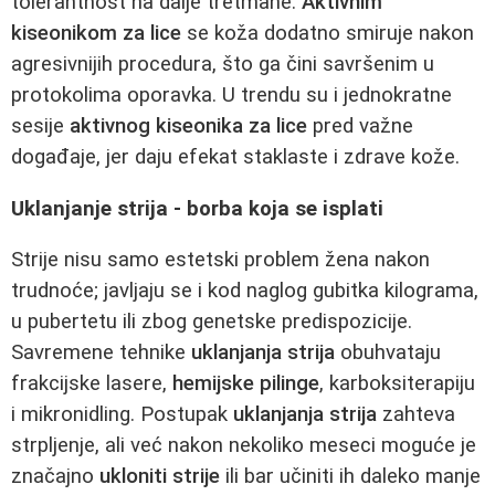
tolerantnost na dalje tretmane.
Aktivnim
kiseonikom za lice
se koža dodatno smiruje nakon
agresivnijih procedura, što ga čini savršenim u
protokolima oporavka. U trendu su i jednokratne
sesije
aktivnog kiseonika za lice
pred važne
događaje, jer daju efekat staklaste i zdrave kože.
Uklanjanje strija - borba koja se isplati
Strije nisu samo estetski problem žena nakon
trudnoće; javljaju se i kod naglog gubitka kilograma,
u pubertetu ili zbog genetske predispozicije.
Savremene tehnike
uklanjanja strija
obuhvataju
frakcijske lasere,
hemijske pilinge
, karboksiterapiju
i mikronidling. Postupak
uklanjanja strija
zahteva
strpljenje, ali već nakon nekoliko meseci moguće je
značajno
ukloniti strije
ili bar učiniti ih daleko manje