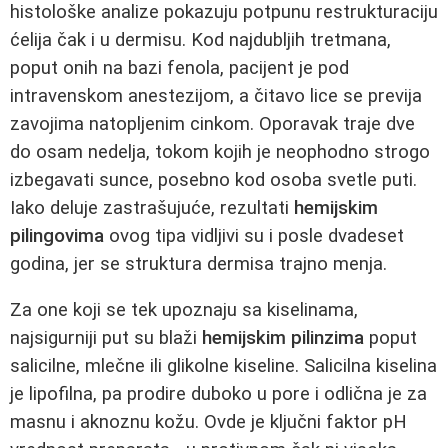
histološke analize pokazuju potpunu restrukturaciju
ćelija čak i u dermisu. Kod najdubljih tretmana,
poput onih na bazi fenola, pacijent je pod
intravenskom anestezijom, a čitavo lice se previja
zavojima natopljenim cinkom. Oporavak traje dve
do osam nedelja, tokom kojih je neophodno strogo
izbegavati sunce, posebno kod osoba svetle puti.
Iako deluje zastrašujuće, rezultati
hemijskim
pilingovima
ovog tipa vidljivi su i posle dvadeset
godina, jer se struktura dermisa trajno menja.
Za one koji se tek upoznaju sa kiselinama,
najsigurniji put su blaži
hemijskim pilinzima
poput
salicilne, mlečne ili glikolne kiseline. Salicilna kiselina
je lipofilna, pa prodire duboko u pore i odlična je za
masnu i aknoznu kožu. Ovde je ključni faktor pH