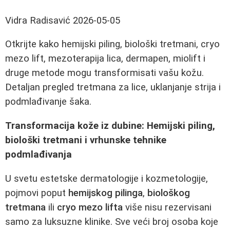
Vidra Radisavić
2026-05-05
Otkrijte kako hemijski piling, biološki tretmani, cryo
mezo lift, mezoterapija lica, dermapen, miolift i
druge metode mogu transformisati vašu kožu.
Detaljan pregled tretmana za lice, uklanjanje strija i
podmlađivanje šaka.
Transformacija kože iz dubine: Hemijski piling,
biološki tretmani i vrhunske tehnike
podmlađivanja
U svetu estetske dermatologije i kozmetologije,
pojmovi poput
hemijskog pilinga
,
biološkog
tretmana
ili
cryo mezo lifta
više nisu rezervisani
samo za luksuzne klinike. Sve veći broj osoba koje