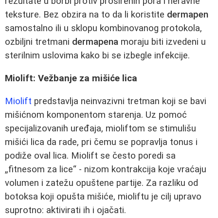
rezultate u borbi protiv proširenih pora i neravne
teksture. Bez obzira na to da li koristite
dermapen
samostalno ili u sklopu kombinovanog protokola,
ozbiljni tretmani
dermapena
moraju biti izvedeni u
sterilnim uslovima kako bi se izbegle infekcije.
Miolift: Vežbanje za mišiće lica
Miolift
predstavlja neinvazivni tretman koji se bavi
mišićnom komponentom starenja. Uz pomoć
specijalizovanih uređaja, mioliftom se stimulišu
mišići lica da rade, pri čemu se popravlja tonus i
podiže oval lica. Miolift se često poredi sa
„fitnesom za lice“ - nizom kontrakcija koje vraćaju
volumen i zatežu opuštene partije. Za razliku od
botoksa koji opušta mišiće, mioliftu je cilj upravo
suprotno: aktivirati ih i ojačati.