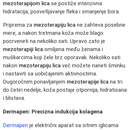
mezoterapijom lica
se postiže intenzivna
hidratacija, posvetljavanje fleka i smanjenje bora.
Priprema za
mezoterapiju lica
ne zahteva posebne
mere, a nakon tretmana koža može blago
pocrveneti na nekoliko sati. Upravo zato je
mezoterapiji lica
omiljena među ženama i
muškarcima koji žele brz oporavak. Nekoliko sati
nakon
mezoterapiju lica
već možete naneti šminku
i nastaviti sa uobičajenim aktivnostima.
Dugoročnim ponavljanjem
mezoterapije lica
na tri
do četiri nedelje, koža postaje otpornija, hidratisana
i blistava.
Dermapen: Precizna indukcija kolagena
Dermapen
je električni aparat sa sitnim iglicama