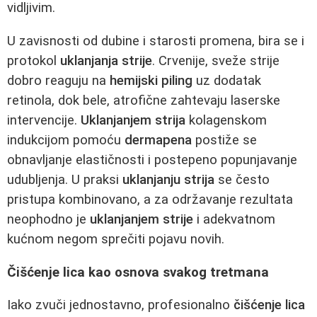
vidljivim.
U zavisnosti od dubine i starosti promena, bira se i
protokol
uklanjanja strije
. Crvenije, sveže strije
dobro reaguju na
hemijski piling
uz dodatak
retinola, dok bele, atrofične zahtevaju laserske
intervencije.
Uklanjanjem strija
kolagenskom
indukcijom pomoću
dermapena
postiže se
obnavljanje elastičnosti i postepeno popunjavanje
udubljenja. U praksi
uklanjanju strija
se često
pristupa kombinovano, a za održavanje rezultata
neophodno je
uklanjanjem strije
i adekvatnom
kućnom negom sprečiti pojavu novih.
Čišćenje lica kao osnova svakog tretmana
Iako zvuči jednostavno, profesionalno
čišćenje lica