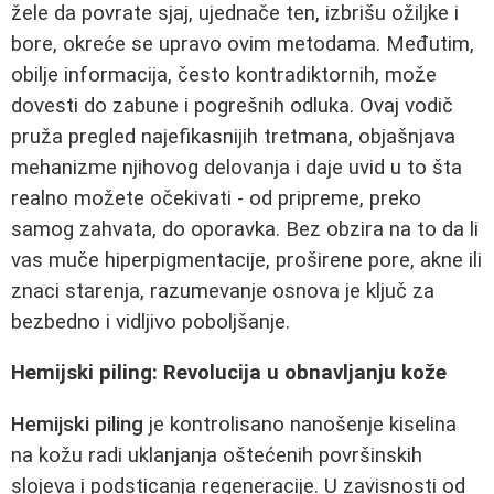
žele da povrate sjaj, ujednače ten, izbrišu ožiljke i
bore, okreće se upravo ovim metodama. Međutim,
obilje informacija, često kontradiktornih, može
dovesti do zabune i pogrešnih odluka. Ovaj vodič
pruža pregled najefikasnijih tretmana, objašnjava
mehanizme njihovog delovanja i daje uvid u to šta
realno možete očekivati - od pripreme, preko
samog zahvata, do oporavka. Bez obzira na to da li
vas muče hiperpigmentacije, proširene pore, akne ili
znaci starenja, razumevanje osnova je ključ za
bezbedno i vidljivo poboljšanje.
Hemijski piling: Revolucija u obnavljanju kože
Hemijski piling
je kontrolisano nanošenje kiselina
na kožu radi uklanjanja oštećenih površinskih
slojeva i podsticanja regeneracije. U zavisnosti od