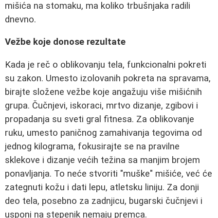
mišića na stomaku, ma koliko trbušnjaka radili
dnevno.
Vežbe koje donose rezultate
Kada je reč o oblikovanju tela, funkcionalni pokreti
su zakon. Umesto izolovanih pokreta na spravama,
birajte složene vežbe koje angažuju više mišićnih
grupa. Čučnjevi, iskoraci, mrtvo dizanje, zgibovi i
propadanja su sveti gral fitnesa. Za oblikovanje
ruku, umesto paničnog zamahivanja tegovima od
jednog kilograma, fokusirajte se na pravilne
sklekove i dizanje većih težina sa manjim brojem
ponavljanja. To neće stvoriti "muške" mišiće, već će
zategnuti kožu i dati lepu, atletsku liniju. Za donji
deo tela, posebno za zadnjicu, bugarski čučnjevi i
usponi na stepenik nemaju premca.