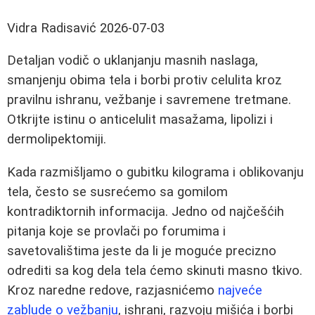
Vidra Radisavić
2026-07-03
Detaljan vodič o uklanjanju masnih naslaga,
smanjenju obima tela i borbi protiv celulita kroz
pravilnu ishranu, vežbanje i savremene tretmane.
Otkrijte istinu o anticelulit masažama, lipolizi i
dermolipektomiji.
Kada razmišljamo o gubitku kilograma i oblikovanju
tela, često se susrećemo sa gomilom
kontradiktornih informacija. Jedno od najčešćih
pitanja koje se provlači po forumima i
savetovalištima jeste da li je moguće precizno
odrediti sa kog dela tela ćemo skinuti masno tkivo.
Kroz naredne redove, razjasnićemo
najveće
zablude o vežbanju
, ishrani, razvoju mišića i borbi