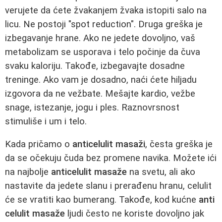
verujete da ćete žvakanjem žvaka istopiti salo na
licu. Ne postoji "spot reduction". Druga greška je
izbegavanje hrane. Ako ne jedete dovoljno, vaš
metabolizam se usporava i telo počinje da čuva
svaku kaloriju. Takođe, izbegavajte dosadne
treninge. Ako vam je dosadno, naći ćete hiljadu
izgovora da ne vežbate. Mešajte kardio, vežbe
snage, istezanje, jogu i ples. Raznovrsnost
stimuliše i um i telo.
Kada pričamo o
anticelulit masaži
, česta greška je
da se očekuju čuda bez promene navika. Možete ići
na najbolje
anticelulit masaže
na svetu, ali ako
nastavite da jedete slanu i prerađenu hranu, celulit
će se vratiti kao bumerang. Takođe, kod kućne
anti
celulit masaže
ljudi često ne koriste dovoljno jak