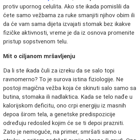
protiv upornog celulita. Ako ste ikada pomislili da
ćete samo vežbama za ruke smanjiti njihov obim ili
da će vam sama dijeta izvajati stomak bez ikakve
fizičke aktivnosti, vreme je da iz osnova promenite
pristup sopstvenom telu.
Mit o ciljanom mršavljenju
Da li ste ikada čuli za izreku da se salo topi
ravnomerno? To je surova istina fiziologije. Ne
postoji magična vežba koja će skinuti salo samo sa
butina, stomaka ili nadlaktica. Kada se telo nađe u
kalorijskom deficitu, ono crpi energiju iz masnih
depoa širom tela, a genetske predispozicije
određuju redosled kojim će se ti depoi prazniti.
Zato je nemoguće, na primer, smršati samo u