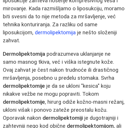
liposukcije zahteva nošenje kompresivnog veša i
mirovanje. Kada razmišljamo o liposukciju, moramo
biti svesni da to nije metoda za mršavljenje, već
tehnika konturiranja. Za razliku od same
liposukcijom,
dermolipektomija
je nešto složeniji
zahvat.
Dermolipektomija
podrazumeva uklanjanje ne
samo masnog tkiva, već i viška istegnute kože.
Ovaj zahvat je čest nakon trudnoće ili drastičnog
mršavljenja, posebno u predelu stomaka. Svrha
dermolipektomije
je da se ukloni "kesica" koju
nikakve vežbe ne mogu popraviti. Tokom
dermolipektomije
, hirurg odiže kožno-masni režanj,
ukloni višak i ponovo zateže preostalu kožu.
Oporavak nakon
dermolipektomiji
je dugotrajniji i
zahtevniji nego kod obične
dermolipektomijom
, ali