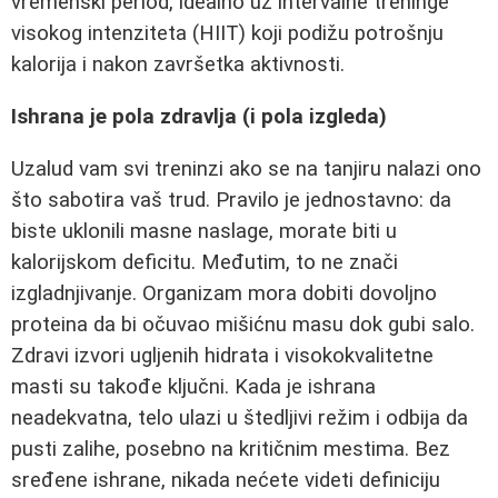
vremenski period, idealno uz intervalne treninge
visokog intenziteta (HIIT) koji podižu potrošnju
kalorija i nakon završetka aktivnosti.
Ishrana je pola zdravlja (i pola izgleda)
Uzalud vam svi treninzi ako se na tanjiru nalazi ono
što sabotira vaš trud. Pravilo je jednostavno: da
biste uklonili masne naslage, morate biti u
kalorijskom deficitu. Međutim, to ne znači
izgladnjivanje. Organizam mora dobiti dovoljno
proteina da bi očuvao mišićnu masu dok gubi salo.
Zdravi izvori ugljenih hidrata i visokokvalitetne
masti su takođe ključni. Kada je ishrana
neadekvatna, telo ulazi u štedljivi režim i odbija da
pusti zalihe, posebno na kritičnim mestima. Bez
sređene ishrane, nikada nećete videti definiciju