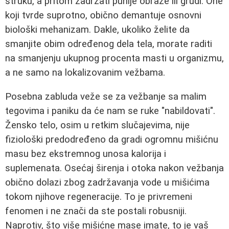
struku, a pritom zadržati punije obraze ili grudi. One
koji tvrde suprotno, obično demantuje osnovni
biološki mehanizam. Dakle, ukoliko želite da
smanjite obim određenog dela tela, morate raditi
na smanjenju ukupnog procenta masti u organizmu,
a ne samo na lokalizovanim vežbama.
Posebna zabluda veže se za vežbanje sa malim
tegovima i paniku da će nam se ruke "nabildovati".
Žensko telo, osim u retkim slučajevima, nije
fiziološki predodređeno da gradi ogromnu mišićnu
masu bez ekstremnog unosa kalorija i
suplemenata. Osećaj širenja i otoka nakon vežbanja
obično dolazi zbog zadržavanja vode u mišićima
tokom njihove regeneracije. To je privremeni
fenomen i ne znači da ste postali robusniji.
Naprotiv, što više mišićne mase imate, to je vaš