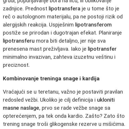
grudi, popunjavanje bora na licu, ili oblikovanje
zadnjice. Prednost
lipotransfera
je u tome što je
reč o autolognom materijalu, pa ne postoji rizik od
alergijskih reakcija. Uspješnim
lipotransferom
postiže se prirodan i dugotrajan efekat. Planiranje
lipotransferu
mora biti detaljno, jer nije sva
prenesena mast preživljava. Iako je
lipotransfer
minimalno invazivan, zahteva izuzetnu veštinu i
preciznost.
Kombinovanje treninga snage i kardija
Vraćajući se u teretanu, važno je postaviti pravilan
redosled vežbi. Ukoliko je cilj definicija i
ukloniti
masne naslage
, prvo se rade vežbe snage sa
opterećenjem, pa tek onda kardio. Zašto? Zato što
trening snage troši glikogenske rezerve u mišićima.