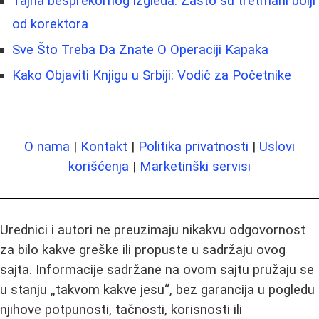
Tajna besprekornog izgleda: Zašto su tretmani bolji
od korektora
Sve Što Treba Da Znate O Operaciji Kapaka
Kako Objaviti Knjigu u Srbiji: Vodič za Početnike
O nama
|
Kontakt
|
Politika privatnosti
|
Uslovi
korišćenja
|
Marketinški servisi
Urednici i autori ne preuzimaju nikakvu odgovornost
za bilo kakve greške ili propuste u sadržaju ovog
sajta. Informacije sadržane na ovom sajtu pružaju se
u stanju „takvom kakve jesu“, bez garancija u pogledu
njihove potpunosti, tačnosti, korisnosti ili