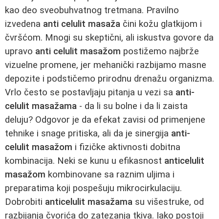
kao deo sveobuhvatnog tretmana. Pravilno
izvedena
anti celulit masaža
čini kožu glatkijom i
čvršćom. Mnogi su skeptični, ali iskustva govore da
upravo
anti celulit masažom
postižemo najbrže
vizuelne promene, jer mehanički razbijamo masne
depozite i podstičemo prirodnu drenažu organizma.
Vrlo često se postavljaju pitanja u vezi sa
anti-
celulit masažama
- da li su bolne i da li zaista
deluju? Odgovor je da efekat zavisi od primenjene
tehnike i snage pritiska, ali da je sinergija
anti-
celulit masažom
i fizičke aktivnosti dobitna
kombinacija. Neki se kunu u efikasnost
anticelulit
masažom
kombinovane sa raznim uljima i
preparatima koji pospešuju mikrocirkulaciju.
Dobrobiti
anticelulit masažama
su višestruke, od
razbijanja čvorića do zatezanja tkiva. Iako postoji