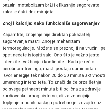
bazalni metabolizam brži i efikasnije sagorevate
kalorije čak i dok mirujete.
Znoj i kalorije: Kako funkcioniše sagorevanje?
Zapamtite, znojenje nije direktan pokazatelj
sagorevanja masti. Znoj je mehanizam
termoregulacije. Možete se preznojiti na vrućini, pa
opet nećete istopiti salo. Ono što je važno jeste
intenzitet vežbanja i kontinuitet. Kada je reč o
aerobnom treningu, masti postaju dominantan
izvor energije tek nakon 20 do 30 minuta aktivnosti
umerenog intenziteta. To znači da će brza šetnja
od svega petnaest minuta biti odlična za zdravlje
kardiovaskularnog sistema, ali za značajnije
topljenje masnih naslaga potrebno je izdvojiti duži