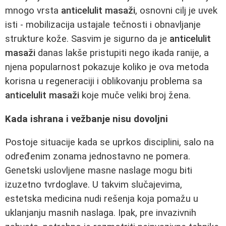
mnogo vrsta
anticelulit masaži
, osnovni cilj je uvek
isti - mobilizacija ustajale tečnosti i obnavljanje
strukture kože. Sasvim je sigurno da je
anticelulit
masaži
danas lakše pristupiti nego ikada ranije, a
njena popularnost pokazuje koliko je ova metoda
korisna u regeneraciji i oblikovanju problema sa
anticelulit masaži
koje muče veliki broj žena.
Kada ishrana i vežbanje nisu dovoljni
Postoje situacije kada se uprkos disciplini, salo na
određenim zonama jednostavno ne pomera.
Genetski uslovljene masne naslage mogu biti
izuzetno tvrdoglave. U takvim slučajevima,
estetska medicina nudi rešenja koja pomažu u
uklanjanju masnih naslaga. Ipak, pre invazivnih