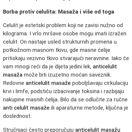
Borba protiv celulita: Masaža i više od toga
Celulit je estetski problem koji ne zavisi nužno od
kilograma. I vrlo mršave osobe mogu imati izražen
celulit. On nastaje usled strukturnih promena u
potkožnom masnom tkivu, gde masne ćelije
pritiskaju vezivno tkivo stvarajući neravnine. Iako će
vam mnogi reći da je dijeta jedini lek,
anticelulit
masaža
može biti izuzetno moćan saveznik.
Redovne
anticelulit masaže
poboljšavaju cirkulaciju
krvi i limfe, podstiču izbacivanje toksina i razbijaju
nakupine masnih ćelija. Bilo da se odlučite za ručne
anti celulit masaže
ili aparaturne metode, ključna je
doslednost.
Stručnjaci često preporučuju
anticelulit masažu