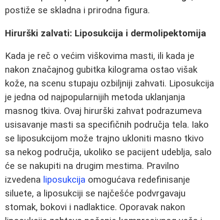
postiže se skladna i prirodna figura.
Hirurški zalvati: Liposukcija i dermolipektomija
Kada je reč o većim viškovima masti, ili kada je
nakon značajnog gubitka kilograma ostao višak
kože, na scenu stupaju ozbiljniji zahvati. Liposukcija
je jedna od najpopularnijih metoda uklanjanja
masnog tkiva. Ovaj hirurški zahvat podrazumeva
usisavanje masti sa specifičnih područja tela. Iako
se liposukcijom može trajno ukloniti masno tkivo
sa nekog područja, ukoliko se pacijent udeblja, salo
će se nakupiti na drugim mestima. Pravilno
izvedena
liposukcija
omogućava redefinisanje
siluete, a liposukciji se najčešće podvrgavaju
stomak, bokovi i nadlaktice. Oporavak nakon