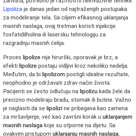
zahvata, potrebno je razmotriti neinvazivne tehnike.
Lipoliza
je danas jedan od najtraženijih postupaka
za modeliranje tela. Sa ciljem efikasnog uklanjanja
masnih naslaga, ovaj tretman koristi injekcije
fosfatidilholina ili lasersku tehnologiju za
razgradnju masnih ćelija.
Proces
lipolize
nije hirurški, oporavak je brz, a
efekti
lipolize
postaju vidljivi kroz nekoliko nedelja.
Međutim, da bi
lipolizom
postigli idealne rezultate,
neophodno je održavati zdrav način života.
Pacijenti se često odlučuju na
lipolizu
kada žele da
precizno modeliraju bradu, stomak ili butine. Važno
je naglasiti da se
lipolizi
ne pribegava kao zamena
za mršavljenje, već kao završni korak u
uklanjanjem
masnih naslaga
koje su otporne na dijetu. Sa
ovakvim pristupom
uklanjanju masnih naslaga
,