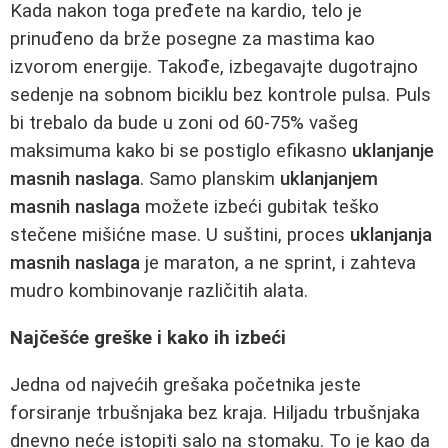
Kada nakon toga pređete na kardio, telo je
prinuđeno da brže posegne za mastima kao
izvorom energije. Takođe, izbegavajte dugotrajno
sedenje na sobnom biciklu bez kontrole pulsa. Puls
bi trebalo da bude u zoni od 60-75% vašeg
maksimuma kako bi se postiglo efikasno
uklanjanje
masnih naslaga
. Samo planskim
uklanjanjem
masnih naslaga
možete izbeći gubitak teško
stečene mišićne mase. U suštini, proces
uklanjanja
masnih naslaga
je maraton, a ne sprint, i zahteva
mudro kombinovanje različitih alata.
Najčešće greške i kako ih izbeći
Jedna od najvećih grešaka početnika jeste
forsiranje trbušnjaka bez kraja. Hiljadu trbušnjaka
dnevno neće istopiti salo na stomaku. To je kao da