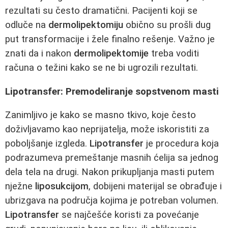
rezultati su često dramatični. Pacijenti koji se
odluče na
dermolipektomiju
obično su prošli dug
put transformacije i žele finalno rešenje. Važno je
znati da i nakon
dermolipektomije
treba voditi
računa o težini kako se ne bi ugrozili rezultati.
Lipotransfer: Premodeliranje sopstvenom masti
Zanimljivo je kako se masno tkivo, koje često
doživljavamo kao neprijatelja, može iskoristiti za
poboljšanje izgleda.
Lipotransfer
je procedura koja
podrazumeva premeštanje masnih ćelija sa jednog
dela tela na drugi. Nakon prikupljanja masti putem
nježne
liposukcijom
, dobijeni materijal se obrađuje i
ubrizgava na područja kojima je potreban volumen.
Lipotransfer
se najčešće koristi za povećanje