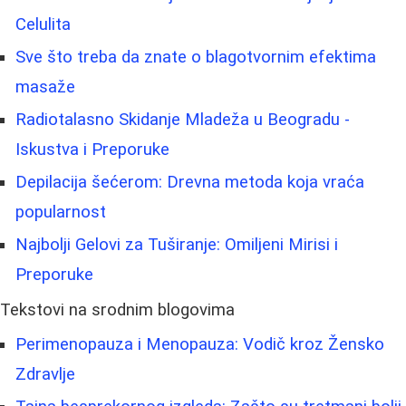
Celulita
Sve što treba da znate o blagotvornim efektima
masaže
Radiotalasno Skidanje Mladeža u Beogradu -
Iskustva i Preporuke
Depilacija šećerom: Drevna metoda koja vraća
popularnost
Najbolji Gelovi za Tuširanje: Omiljeni Mirisi i
Preporuke
Tekstovi na srodnim blogovima
Perimenopauza i Menopauza: Vodič kroz Žensko
Zdravlje