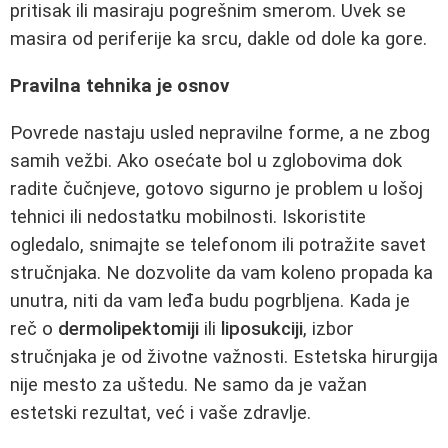
pritisak ili masiraju pogrešnim smerom. Uvek se
masira od periferije ka srcu, dakle od dole ka gore.
Pravilna tehnika je osnov
Povrede nastaju usled nepravilne forme, a ne zbog
samih vežbi. Ako osećate bol u zglobovima dok
radite čučnjeve, gotovo sigurno je problem u lošoj
tehnici ili nedostatku mobilnosti. Iskoristite
ogledalo, snimajte se telefonom ili potražite savet
stručnjaka. Ne dozvolite da vam koleno propada ka
unutra, niti da vam leđa budu pogrbljena. Kada je
reč o
dermolipektomiji
ili
liposukciji
, izbor
stručnjaka je od životne važnosti. Estetska hirurgija
nije mesto za uštedu. Ne samo da je važan
estetski rezultat, već i vaše zdravlje.