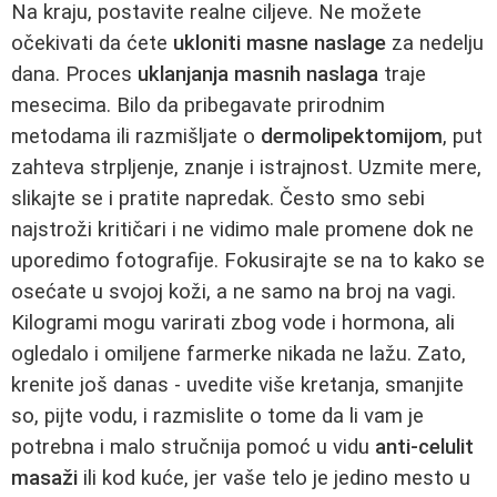
Na kraju, postavite realne ciljeve. Ne možete
očekivati da ćete
ukloniti masne naslage
za nedelju
dana. Proces
uklanjanja masnih naslaga
traje
mesecima. Bilo da pribegavate prirodnim
metodama ili razmišljate o
dermolipektomijom
, put
zahteva strpljenje, znanje i istrajnost. Uzmite mere,
slikajte se i pratite napredak. Često smo sebi
najstroži kritičari i ne vidimo male promene dok ne
uporedimo fotografije. Fokusirajte se na to kako se
osećate u svojoj koži, a ne samo na broj na vagi.
Kilogrami mogu varirati zbog vode i hormona, ali
ogledalo i omiljene farmerke nikada ne lažu. Zato,
krenite još danas - uvedite više kretanja, smanjite
so, pijte vodu, i razmislite o tome da li vam je
potrebna i malo stručnija pomoć u vidu
anti-celulit
masaži
ili kod kuće, jer vaše telo je jedino mesto u