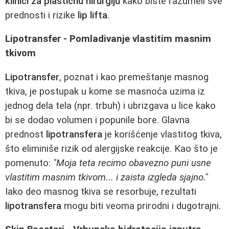
klinici za plastičnu hirurgiju
kako biste razumeli sve
prednosti i rizike
lip lifta
.
Lipotransfer - Pomladivanje vlastitim masnim
tkivom
Lipotransfer
, poznat i kao premeštanje masnog
tkiva, je postupak u kome se masnoća uzima iz
jednog dela tela (npr. trbuh) i ubrizgava u lice kako
bi se dodao volumen i popunile bore. Glavna
prednost
lipotransfera
je korišćenje vlastitog tkiva,
što eliminiše rizik od alergijske reakcije. Kao što je
pomenuto:
"Moja teta recimo obavezno puni usne
vlastitim masnim tkivom... i zaista izgleda sjajno."
Iako deo masnog tkiva se resorbuje, rezultati
lipotransfera
mogu biti veoma prirodni i dugotrajni.