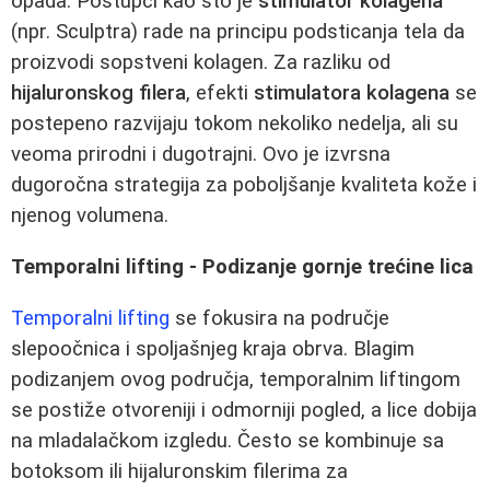
opada. Postupci kao što je
stimulator kolagena
(npr. Sculptra) rade na principu podsticanja tela da
proizvodi sopstveni kolagen. Za razliku od
hijaluronskog filera
, efekti
stimulatora kolagena
se
postepeno razvijaju tokom nekoliko nedelja, ali su
veoma prirodni i dugotrajni. Ovo je izvrsna
dugoročna strategija za poboljšanje kvaliteta kože i
njenog volumena.
Temporalni lifting - Podizanje gornje trećine lica
Temporalni lifting
se fokusira na područje
slepoočnica i spoljašnjeg kraja obrva. Blagim
podizanjem ovog područja, temporalnim liftingom
se postiže otvoreniji i odmorniji pogled, a lice dobija
na mladalačkom izgledu. Često se kombinuje sa
botoksom ili hijaluronskim filerima za