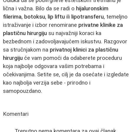
Odluka da se podvrgnete estetskom tretmanu je
lična i važna. Bilo da se radi o
hijaluronskim
filerima
,
botoksu
,
lip liftu
ili
lipotransferu
, temeljno
istraživanje i izbor renomirane
privatne klinike za
plastičnu hirurgiju
su najvažniji koraci ka
bezbednom i zadovoljavajućem iskustvu. Razgovor
sa stručnjakom na
privatnoj klinici za plastičnu
hirurgiju
će vam pomoći da odaberete proceduru
koja najbolje odgovara vašim potrebama i
očekivanjima. Setite se, cilj je da osećate i izgledate
kao najbolja verzija sebe - prirodno i
samopouzdano.
Komentari
Trenutno nema komentara za ovaj članak.