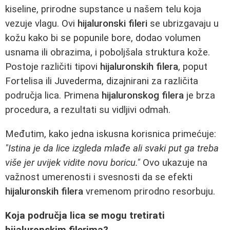
kiseline, prirodne supstance u našem telu koja
vezuje vlagu. Ovi
hijaluronski fileri
se ubrizgavaju u
kožu kako bi se popunile bore, dodao volumen
usnama ili obrazima, i poboljšala struktura kože.
Postoje različiti tipovi
hijaluronskih filera
, poput
Fortelisa ili Juvederma, dizajnirani za različita
područja lica. Primena
hijaluronskog filera
je brza
procedura, a rezultati su vidljivi odmah.
Međutim, kako jedna iskusna korisnica primećuje:
"Istina je da lice izgleda mlađe ali svaki put ga treba
više jer uvijek vidite novu boricu."
Ovo ukazuje na
važnost umerenosti i svesnosti da se efekti
hijaluronskih filera
vremenom prirodno resorbuju.
Koja područja lica se mogu tretirati
hijaluronskim filerima?