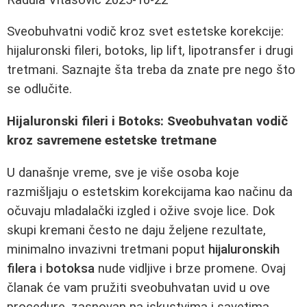
Sveobuhvatni vodič kroz svet estetske korekcije:
hijaluronski fileri, botoks, lip lift, lipotransfer i drugi
tretmani. Saznajte šta treba da znate pre nego što
se odlučite.
Hijaluronski fileri i Botoks: Sveobuhvatan vodič
kroz savremene estetske tretmane
U današnje vreme, sve je više osoba koje
razmišljaju o estetskim korekcijama kao načinu da
očuvaju mladalački izgled i ožive svoje lice. Dok
skupi kremani često ne daju željene rezultate,
minimalno invazivni tretmani poput
hijaluronskih
filera
i
botoksa
nude vidljive i brze promene. Ovaj
članak će vam pružiti sveobuhvatan uvid u ove
procedure, zasnovan na iskustvima i savetima.