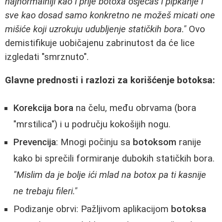
najnormalniji kao i prije botoxa osjećaš i pipkanje i
sve kao dosad samo konkretno ne možeš micati one
mišiće koji uzrokuju udubljenje statičkih bora."
Ovo
demistifikuje uobičajenu zabrinutost da će lice
izgledati "smrznuto".
Glavne prednosti i razlozi za korišćenje botoksa:
Korekcija bora
na čelu, među obrvama (bora
"mrstilica") i u području kokošijih nogu.
Prevencija
: Mnogi počinju sa
botoksom
ranije
kako bi sprečili formiranje dubokih statičkih bora.
"Mislim da je bolje ići mlad na botox pa ti kasnije
ne trebaju fileri."
Podizanje obrvi: Pažljivom aplikacijom
botoksa