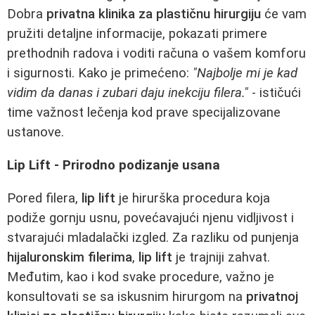
Dobra
privatna klinika za plastičnu hirurgiju
će vam
pružiti detaljne informacije, pokazati primere
prethodnih radova i voditi računa o vašem komforu
i sigurnosti. Kako je primećeno:
"Najbolje mi je kad
vidim da danas i zubari daju inekciju filera."
- ističući
time važnost lečenja kod prave specijalizovane
ustanove.
Lip Lift - Prirodno podizanje usana
Pored filera,
lip lift
je hirurška procedura koja
podiže gornju usnu, povećavajući njenu vidljivost i
stvarajući mladalački izgled. Za razliku od punjenja
hijaluronskim filerima
,
lip lift
je trajniji zahvat.
Međutim, kao i kod svake procedure, važno je
konsultovati se sa iskusnim hirurgom na
privatnoj