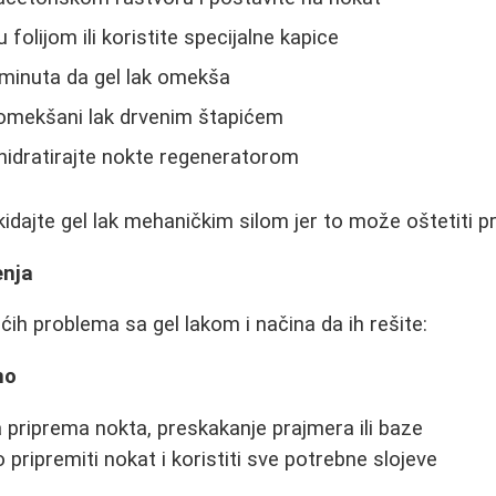
 folijom ili koristite specijalne kapice
minuta da gel lak omekša
 omekšani lak drvenim štapićem
hidratirajte nokte regeneratorom
idajte gel lak mehaničkim silom jer to može oštetiti pr
enja
ćih problema sa gel lakom i načina da ih rešite:
no
priprema nokta, preskakanje prajmera ili baze
pripremiti nokat i koristiti sve potrebne slojeve