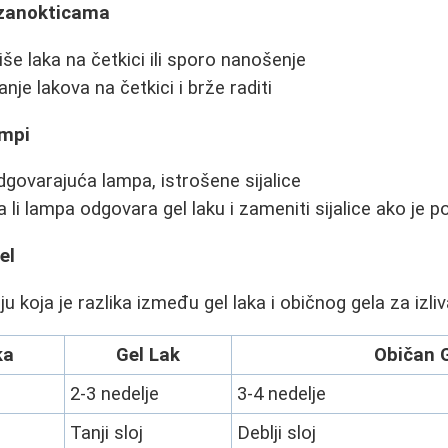
o zanokticama
še laka na četkici ili sporo nanošenje
nje lakova na četkici i brže raditi
ampi
ovarajuća lampa, istrošene sijalice
a li lampa odgovara gel laku i zameniti sijalice ako je 
el
 koja je razlika između gel laka i običnog gela za izliv
ka
Gel Lak
Običan 
2-3 nedelje
3-4 nedelje
Tanji sloj
Deblji sloj