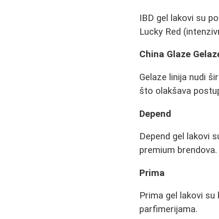
IBD gel lakovi su po
Lucky Red (intenziv
China Glaze Gelaz
Gelaze linija nudi 
što olakšava postu
Depend
Depend gel lakovi s
premium brendova.
Prima
Prima gel lakovi su
parfimerijama.