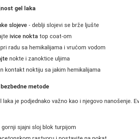
jnost gel laka
nke slojeve
- deblji slojevi se brže ljušte
ajte
ivice nokta
top coat-om
pri radu sa hemikalijama i vrućom vodom
ajte
nokte i zanoktice uljima
an kontakt noktiju sa jakim hemikalijama
 - bezbedne metode
el laka je podjednako važno kao i njegovo nanošenje. E
gornji sjajni sloj blok turpijom
acetonskom rastvoru i postavite na nokat