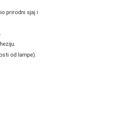
o prirodni sjaj i
.
heziju.
osti od lampe).
: