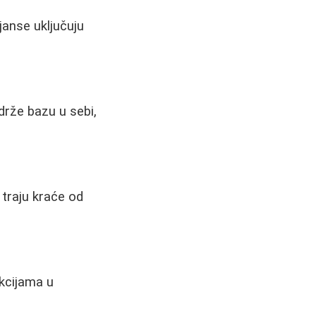
ijanse uključuju
drže bazu u sebi,
 traju kraće od
akcijama u