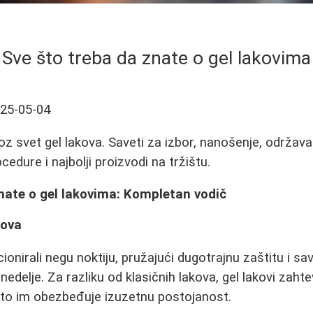
Sve što treba da znate o gel lakovima
25-05-04
z svet gel lakova. Saveti za izbor, nanošenje, održavan
cedure i najbolji proizvodi na tržištu.
nate o gel lakovima: Kompletan vodič
kova
cionirali negu noktiju, pružajući dugotrajnu zaštitu i sav
 nedelje. Za razliku od klasičnih lakova, gel lakovi zaht
što im obezbeđuje izuzetnu postojanost.