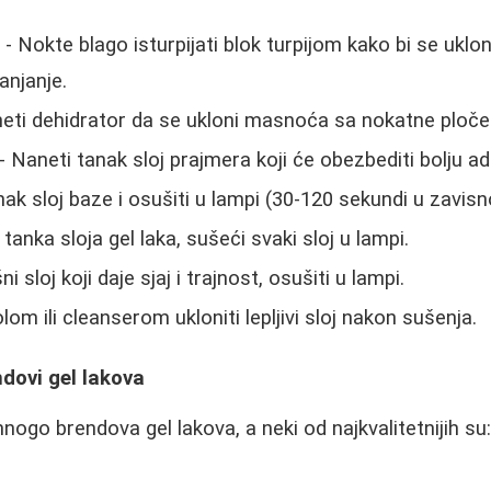
u
- Nokte blago isturpijati blok turpijom kako bi se ukloni
anjanje.
eti dehidrator da se ukloni masnoća sa nokatne ploče
- Naneti tanak sloj prajmera koji će obezbediti bolju ad
ak sloj baze i osušiti u lampi (30-120 sekundi u zavisn
tanka sloja gel laka, sušeći svaki sloj u lampi.
i sloj koji daje sjaj i trajnost, osušiti u lampi.
lom ili cleanserom ukloniti lepljivi sloj nakon sušenja.
ndovi gel lakova
nogo brendova gel lakova, a neki od najkvalitetnijih su