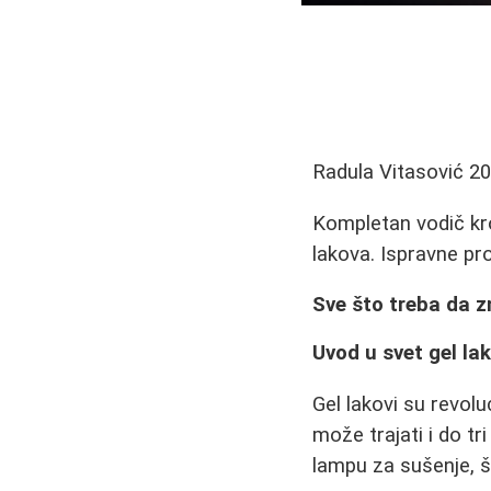
Radula Vitasović
20
Kompletan vodič kro
lakova. Ispravne pro
Sve što treba da z
Uvod u svet gel la
Gel lakovi su revolu
može trajati i do tri
lampu za sušenje, 