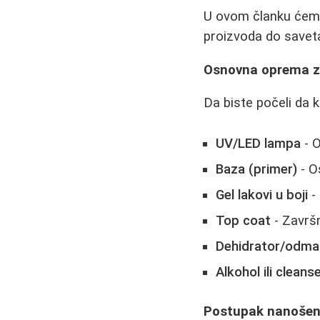
U ovom članku ćemo 
proizvoda do savet
Osnovna oprema za
Da biste počeli da 
UV/LED lampa
- O
Baza (primer)
- O
Gel lakovi u boji
- 
Top coat
- Završni
Dehidrator/odma
Alkohol ili cleans
Postupak nanošenj