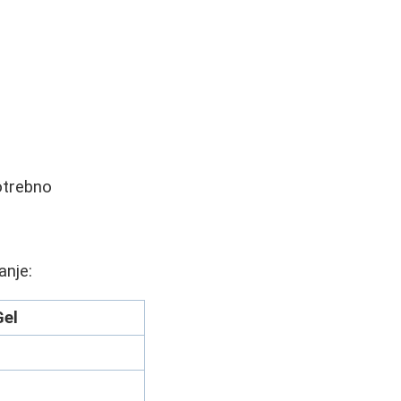
potrebno
anje:
Gel