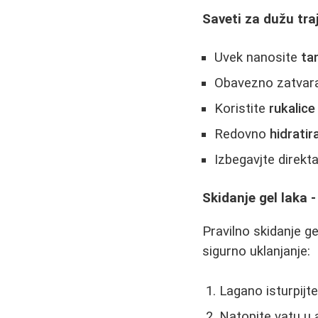
Saveti za dužu tra
Uvek nanosite
ta
Obavezno zatvar
Koristite
rukalice
Redovno
hidratir
Izbegavjte direkt
Skidanje gel laka
Pravilno skidanje g
sigurno uklanjanje:
Lagano isturpijte 
Natopite vatu u 