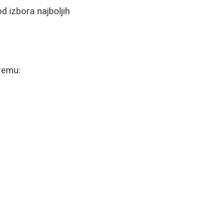
d izbora najboljih
premu: