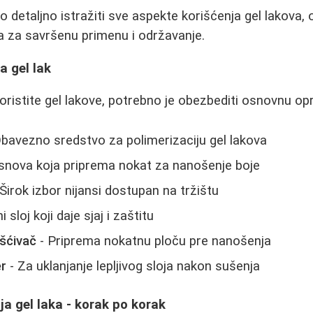
detaljno istražiti sve aspekte korišćenja gel lakova, o
a za savršenu primenu i održavanje.
 gel lak
koristite gel lakove, potrebno je obezbediti osnovnu o
bavezno sredstvo za polimerizaciju gel lakova
snova koja priprema nokat za nanošenje boje
Širok izbor nijansi dostupan na tržištu
 sloj koji daje sjaj i zaštitu
šćivač
- Priprema nokatnu ploču pre nanošenja
er
- Za uklanjanje lepljivog sloja nakon sušenja
a gel laka - korak po korak