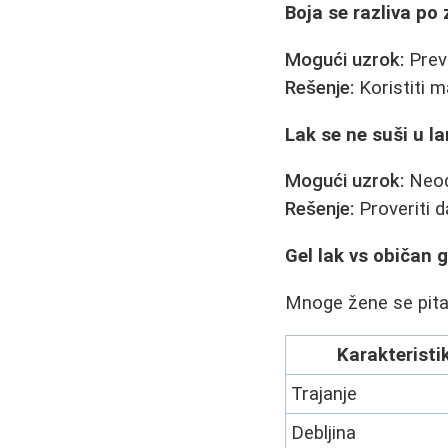
Boja se razliva p
Mogući uzrok:
Previ
Rešenje:
Koristiti ma
Lak se ne suši u l
Mogući uzrok:
Neodg
Rešenje:
Proveriti d
Gel lak vs običan g
Mnoge žene se pitaju
Karakteristi
Trajanje
Debljina