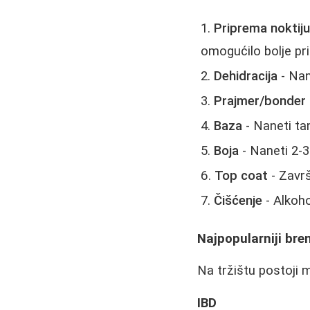
Priprema noktij
omogućilo bolje pri
Dehidracija
- Nan
Prajmer/bonder
Baza
- Naneti tan
Boja
- Naneti 2-3 
Top coat
- Završn
Čišćenje
- Alkoho
Najpopularniji bre
Na tržištu postoji m
IBD