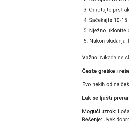
Omotajte prst alu
Sačekajte 10-15 
Nježno uklonite
Nakon skidanja, 
Važno:
Nikada ne sk
Česte greške i reš
Evo nekih od najčeš
Lak se ljušti prera
Mogući uzrok:
Loša 
Rešenje:
Uvek dobro 