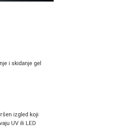
je i skidanje gel
ršen izgled koji
evaju UV ili LED