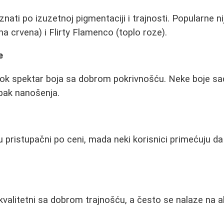
znati po izuzetnoj pigmentaciji i trajnosti. Popularne n
na crvena) i Flirty Flamenco (toplo roze).
e
širok spektar boja sa dobrom pokrivnošću. Neke boje sa
pak nanošenja.
u pristupačni po ceni, mada neki korisnici primećuju da
 kvalitetni sa dobrom trajnošću, a često se nalaze na 