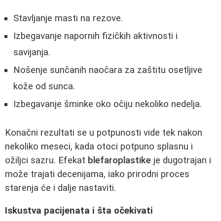
Stavljanje masti na rezove.
Izbegavanje napornih fizičkih aktivnosti i
savijanja.
Nošenje sunčanih naočara za zaštitu osetljive
kože od sunca.
Izbegavanje šminke oko očiju nekoliko nedelja.
Konačni rezultati se u potpunosti vide tek nakon
nekoliko meseci, kada otoci potpuno splasnu i
ožiljci sazru. Efekat
blefaroplastike
je dugotrajan i
može trajati decenijama, iako prirodni proces
starenja će i dalje nastaviti.
Iskustva pacijenata i šta očekivati