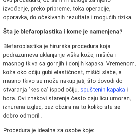
izvođenje, preko pripreme, toka operacije,
oporavka, do očekivanih rezultata i mogućih rizika.
Šta je blefaroplastika i kome je namenjena?
Blefaroplastika je hirurška procedura koja
podrazumeva uklanjanje viška kože, mišića i
masnog tkiva sa gornjih i donjih kapaka. Vremenom,
koža oko očiju gubi elastičnost, mišići slabe, a
masno tkivo se može nakupljati, što dovodi do
stvaranja "kesica" ispod očiju,
spuštenih kapaka
i
bora. Ovi znakovi starenja često daju licu umoran,
iznurena izgled, bez obzira na to koliko ste se
dobro odmorili.
Procedura je idealna za osobe koje: