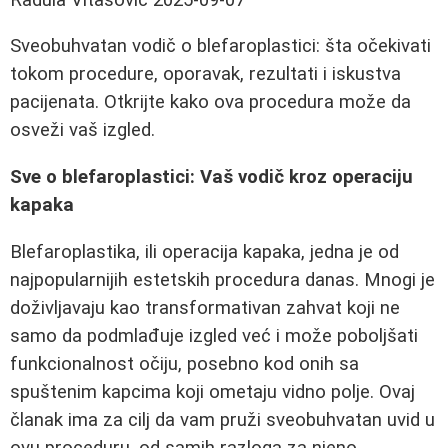
Sveobuhvatan vodič o blefaroplastici: šta očekivati
tokom procedure, oporavak, rezultati i iskustva
pacijenata. Otkrijte kako ova procedura može da
osveži vaš izgled.
Sve o blefaroplastici: Vaš vodič kroz operaciju
kapaka
Blefaroplastika, ili operacija kapaka, jedna je od
najpopularnijih estetskih procedura danas. Mnogi je
doživljavaju kao transformativan zahvat koji ne
samo da podmlađuje izgled već i može poboljšati
funkcionalnost očiju, posebno kod onih sa
spuštenim kapcima koji ometaju vidno polje. Ovaj
članak ima za cilj da vam pruži sveobuhvatan uvid u
ovu proceduru, od samih razloga za njeno