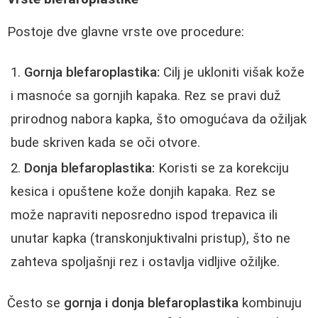
Postoje dve glavne vrste ove procedure:
Gornja blefaroplastika:
Cilj je ukloniti višak kože
i masnoće sa gornjih kapaka. Rez se pravi duž
prirodnog nabora kapka, što omogućava da ožiljak
bude skriven kada se oči otvore.
Donja blefaroplastika:
Koristi se za korekciju
kesica i opuštene kože donjih kapaka. Rez se
može napraviti neposredno ispod trepavica ili
unutar kapka (transkonjuktivalni pristup), što ne
zahteva spoljašnji rez i ostavlja vidljive ožiljke.
Često se
gornja i donja blefaroplastika
kombinuju