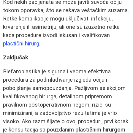
Kod nekih pacijenata se može javiti suvoća očiju
tokom oporavka, što se rešava veštačkim suzama.
Retke komplikacije mogu uključivati infekciju,
krvarenje ili asimetriju, ali one su izuzetno retke
kada procedure izvodi iskusan i kvalifikovan
plastični hirurg
.
Zaključak
Blefaroplastika je sigurna i veoma efektivna
procedura za podmlađivanje izgleda očiju i
poboljšanje samopouzdanja. Pažljivom selekcijom
kvalifikovanog hirurga, detailnom pripremom i
pravilnom postoperativnom negom, rizici su
minimizirani, a zadovoljstvo rezultatima je vrlo
visoko. Ako razmišljate o ovoj proceduri, prvi korak
je konsultacija sa pouzdanim
plastičnim hirurgom