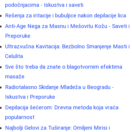
podočnjacima - Iskustva i saveti
Rešenja za iritacije i bubuljice nakon depilacije lica
Anti-Age Nega za Masnu i Mešovitu Kožu - Saveti i
Preporuke
Ultrazvučna Kavitacija: Bezbolno Smanjenje Masti i
Celulita
Sve što treba da znate o blagotvornim efektima
masaže
Radiotalasno Skidanje Mladeža u Beogradu -
Iskustva i Preporuke
Depilacija šećerom: Drevna metoda koja vraća
popularnost
Najbolji Gelovi za Tuširanje: Omiljeni Mirisi i