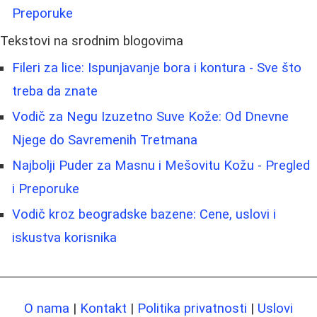
Preporuke
Tekstovi na srodnim blogovima
Fileri za lice: Ispunjavanje bora i kontura - Sve što
treba da znate
Vodič za Negu Izuzetno Suve Kože: Od Dnevne
Njege do Savremenih Tretmana
Najbolji Puder za Masnu i Mešovitu Kožu - Pregled
i Preporuke
Vodič kroz beogradske bazene: Cene, uslovi i
iskustva korisnika
O nama
|
Kontakt
|
Politika privatnosti
|
Uslovi