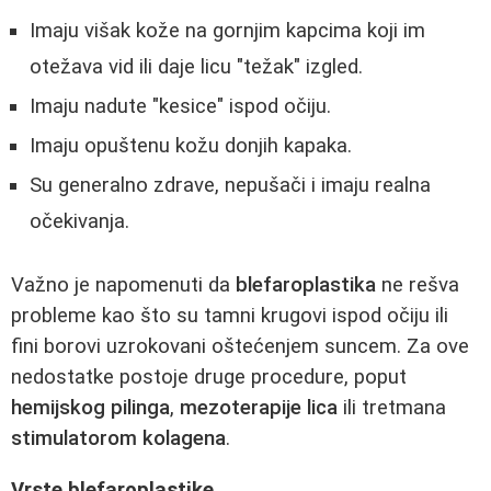
Imaju višak kože na gornjim kapcima koji im
otežava vid ili daje licu "težak" izgled.
Imaju nadute "kesice" ispod očiju.
Imaju opuštenu kožu donjih kapaka.
Su generalno zdrave, nepušači i imaju realna
očekivanja.
Važno je napomenuti da
blefaroplastika
ne rešva
probleme kao što su tamni krugovi ispod očiju ili
fini borovi uzrokovani oštećenjem suncem. Za ove
nedostatke postoje druge procedure, poput
hemijskog pilinga
,
mezoterapije lica
ili tretmana
stimulatorom kolagena
.
Vrste blefaroplastike