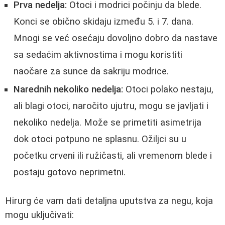
Prva nedelja:
Otoci i modrici počinju da blede.
Konci se obično skidaju između 5. i 7. dana.
Mnogi se već osećaju dovoljno dobro da nastave
sa sedaćim aktivnostima i mogu koristiti
naočare za sunce da sakriju modrice.
Narednih nekoliko nedelja:
Otoci polako nestaju,
ali blagi otoci, naročito ujutru, mogu se javljati i
nekoliko nedelja. Može se primetiti asimetrija
dok otoci potpuno ne splasnu. Ožiljci su u
početku crveni ili ružičasti, ali vremenom blede i
postaju gotovo neprimetni.
Hirurg će vam dati detaljna uputstva za negu, koja
mogu uključivati: