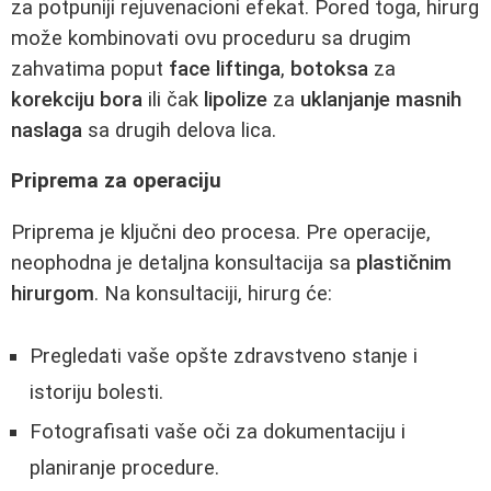
za potpuniji rejuvenacioni efekat. Pored toga, hirurg
može kombinovati ovu proceduru sa drugim
zahvatima poput
face liftinga
,
botoksa
za
korekciju bora
ili čak
lipolize
za
uklanjanje masnih
naslaga
sa drugih delova lica.
Priprema za operaciju
Priprema je ključni deo procesa. Pre operacije,
neophodna je detaljna konsultacija sa
plastičnim
hirurgom
. Na konsultaciji, hirurg će:
Pregledati vaše opšte zdravstveno stanje i
istoriju bolesti.
Fotografisati vaše oči za dokumentaciju i
planiranje procedure.