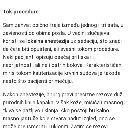
Tok procedure
Sam zahvat obično traje između jednog i tri sata, u
zavisnosti od obima posla. U većini slučajeva
koristi se
lokalna anestezija
uz sedaciju, što znači
da ćete biti opušteni, ali svesni tokom procedure.
Neki pacijenti opisuju osećaj pritiska ili
neprijatnosti, ali ne i oštrih bolova. Karakterističan
miris tokom kauterizacije krvnih sudova je takođe
nešto što pacijenti primećuju.
Nakon anestezije, hirurg pravi precizne rezove duž
prirodnih linija kapaka. Višak kože, mišića i masnog
tkiva se pažljivo uklanja. Ako postoji
bu kalno
masno jastuče
koje stvara nadut izgled, ono se
može preusmeriti ili ukloniti. Zatim se rezovi