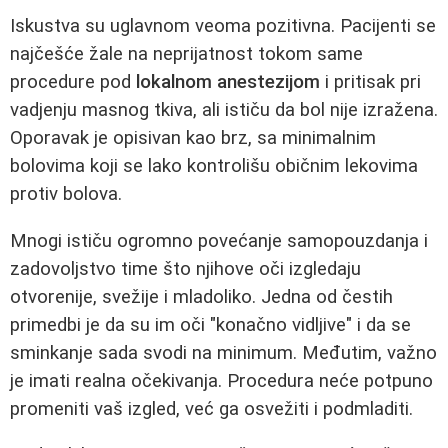
Iskustva su uglavnom veoma pozitivna. Pacijenti se
najčešće žale na neprijatnost tokom same
procedure pod
lokalnom anestezijom
i pritisak pri
vadjenju masnog tkiva, ali ističu da bol nije izražena.
Oporavak je opisivan kao brz, sa minimalnim
bolovima koji se lako kontrolišu običnim lekovima
protiv bolova.
Mnogi ističu ogromno povećanje samopouzdanja i
zadovoljstvo time što njihove oči izgledaju
otvorenije, svežije i mladoliko. Jedna od čestih
primedbi je da su im oči "konačno vidljive" i da se
sminkanje sada svodi na minimum. Međutim, važno
je imati realna očekivanja. Procedura neće potpuno
promeniti vaš izgled, već ga osvežiti i podmladiti.