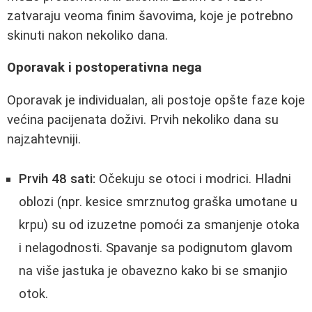
zatvaraju veoma finim šavovima, koje je potrebno
skinuti nakon nekoliko dana.
Oporavak i postoperativna nega
Oporavak je individualan, ali postoje opšte faze koje
većina pacijenata doživi. Prvih nekoliko dana su
najzahtevniji.
Prvih 48 sati:
Očekuju se otoci i modrici. Hladni
oblozi (npr. kesice smrznutog graška umotane u
krpu) su od izuzetne pomoći za smanjenje otoka
i nelagodnosti. Spavanje sa podignutom glavom
na više jastuka je obavezno kako bi se smanjio
otok.