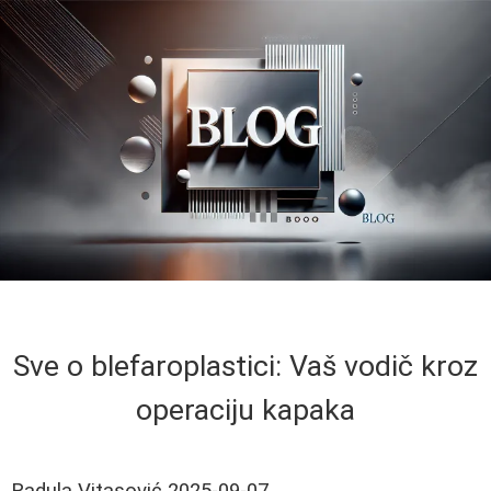
Sve o blefaroplastici: Vaš vodič kroz
operaciju kapaka
Radula Vitasović
2025-09-07