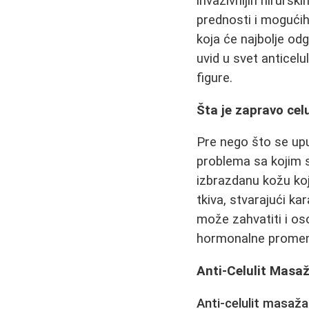
invazivnijih hiruršk
prednosti i mogućih
koja će najbolje od
uvid u svet anticel
figure.
Šta je zapravo celu
Pre nego što se up
problema sa kojim s
izbrazdanu kožu koj
tkiva, stvarajući ka
može zahvatiti i os
hormonalne promene,
Anti-Celulit Masaž
Anti-celulit masaža