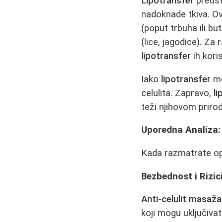
Lipotransfer
predst
nadoknade tkiva. 
(poput trbuha ili bu
(lice, jagodice). Za 
lipotransfer
ih kori
Iako
lipotransfer
mo
celulita. Zapravo,
l
teži njihovom priro
Uporedna Analiza: 
Kada razmatrate op
Bezbednost i Rizic
Anti-celulit masaža
koji mogu uključiva