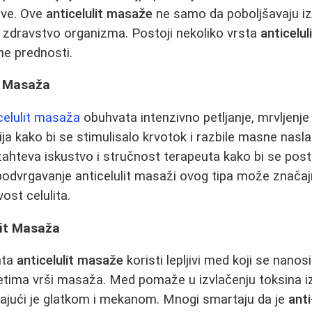
ave. Ove
anticelulit masaže
ne samo da poboljšavaju iz
 zdravstvo organizma. Postoji nekoliko vrsta
anticelul
ne prednosti.
t Masaža
celulit masaža
obuhvata intenzivno petljanje, mrvljenje 
ija kako bi se stimulisalo krvotok i razbile masne nasl
zahteva iskustvo i stručnost terapeuta kako bi se posti
podvrgavanje anticelulit masaži ovog tipa može značaj
vost celulita.
it Masaža
nta
anticelulit masaže
koristi lepljivi med koji se nanos
etima vrši masaža. Med pomaže u izvlačenju toksina i
jajući je glatkom i mekanom. Mnogi smartaju da je
anti