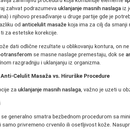
avlja zanimljivu proceduru koja kombinuje elemente
li
Ovaj zahvat podrazumeva
uklanjanje masnih naslaga
iz 
tina) i njihovo presađivanje u druge partije gde je pot
razliku od
anticelulit masaže
koja ima za cilj da smanji
sti za estetske korekcije.
že dati odlične rezultate u oblikovanju kontura, on n
ipotransferom
se masne naslage premestaju, dok se
a
dnom razgradnjju i uklanjanju iz organizma.
Anti-Celulit Masaža vs. Hirurške Procedure
cije za
uklanjanje masnih naslaga
, važno je uzeti u o
i
se generalno smatra bezbednom procedurom sa minim
ti samo privremeno crvenilo ili osetljivost kože. Nasup