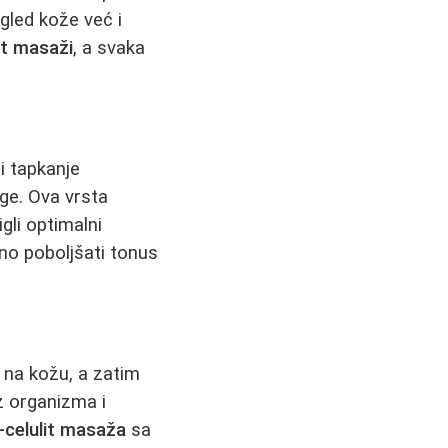
gled kože već i
it masaži
, a svaka
i tapkanje
age. Ova vrsta
gli optimalni
no poboljšati tonus
i na kožu, a zatim
z organizma i
-celulit masaža
sa