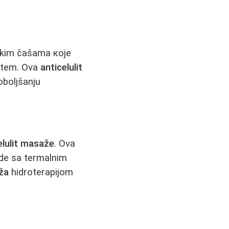
mskim čašama које
istem. Ova
anticelulit
oboljšanju
elulit masaže
. Ova
ode sa termalnim
aža
hidroterapijom