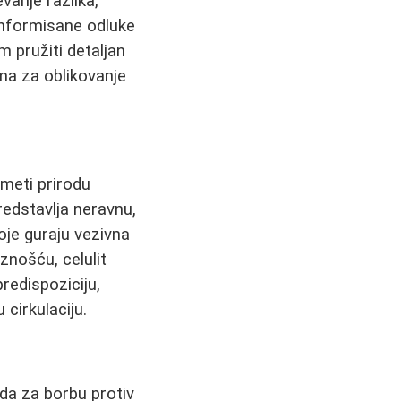
vanje razlika,
informisane odluke
m pružiti detaljan
ma za oblikovanje
umeti prirodu
redstavlja neravnu,
оје guraju vezivna
znošću, celulit
redispoziciju,
cirkulaciju.
oda za borbu protiv