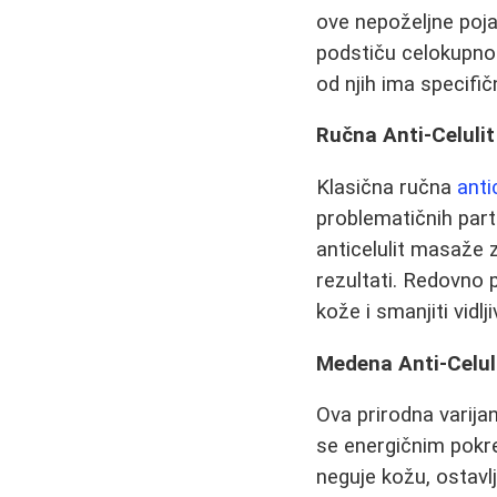
ove nepoželjne poj
podstiču celokupno
od njih ima specifič
Ručna Anti-Celuli
Klasična ručna
anti
problematičnih part
anticelulit masaže 
rezultati. Redovno 
kože i smanjiti vidlji
Medena Anti-Celul
Ova prirodna varija
se energičnim pokr
neguje kožu, ostavl