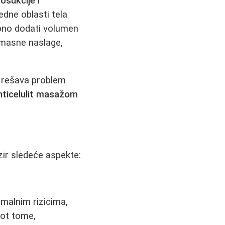
posukcije
i
jedne oblasti tela
rebno dodati volumen
 masne naslage,
e rešava problem
nticelulit masažom
bzir sledeće aspekte:
alnim rizicima,
rot tome,