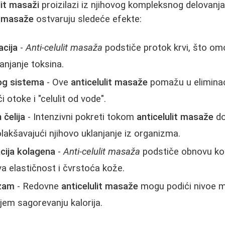
lit masaži
proizilazi iz njihovog kompleksnog delovanj
t masaže
ostvaruju sledeće efekte:
acija
-
Anti-celulit masaža
podstiče protok krvi, što om
lanjanje toksina.
nog sistema
- Ove
anticelulit masaže
pomažu u eliminaci
i otoke i "celulit od vode".
 čelija
- Intenzivni pokreti tokom
anticelulit masaže
do
lakšavajući njihovo uklanjanje iz organizma.
cija kolagena
-
Anti-celulit masaža
podstiče obnovu kol
a elastičnost i čvrstoća kože.
zam
- Redovne
anticelulit masaže
mogu podići nivoe m
ijem sagorevanju kalorija.