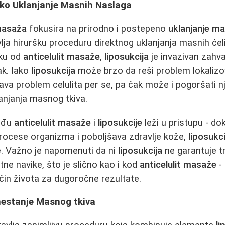
ško Uklanjanje Masnih Naslaga
 masaža
fokusira na prirodno i postepeno
uklanjanje ma
ja hiruršku proceduru direktnog uklanjanja masnih ćelij
iku od
anticelulit masaže
,
liposukcija
je invazivan zahva
ak. Iako
liposukcija
može brzo da reši problem lokaliz
ava problem celulita per se, pa čak može i pogoršati n
njanja masnog tkiva.
među
anticelulit masaže
i
liposukcije
leži u pristupu - do
rocese organizma i poboljšava zdravlje kože,
liposukci
e. Važno je napomenuti da ni
liposukcija
ne garantuje t
ne navike, što je slično kao i kod
anticelulit masaže
-
čin života za dugoročne rezultate.
mestanje Masnog tkiva