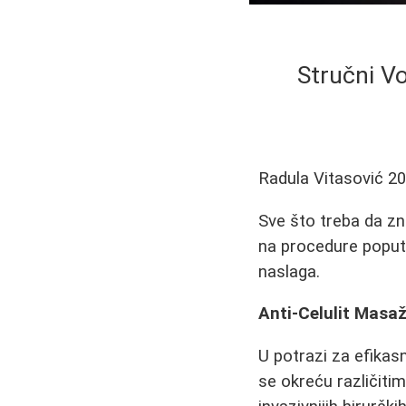
Stručni Vo
Radula Vitasović
20
Sve što treba da zn
na procedure poput 
naslaga.
Anti-Celulit Masa
U potrazi za efikas
se okreću različiti