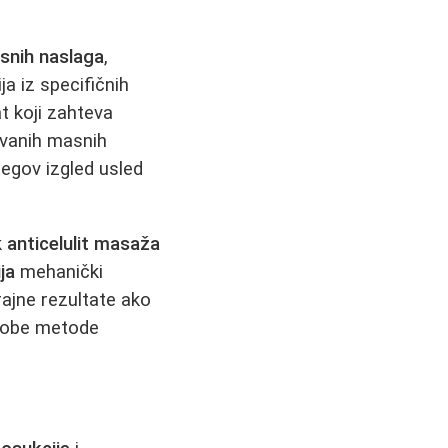
snih naslaga
,
a iz specifičnih
t koji zahteva
ovanih masnih
jegov izgled usled
k
anticelulit masaža
ja
mehanički
rajne rezultate ako
 obe metode