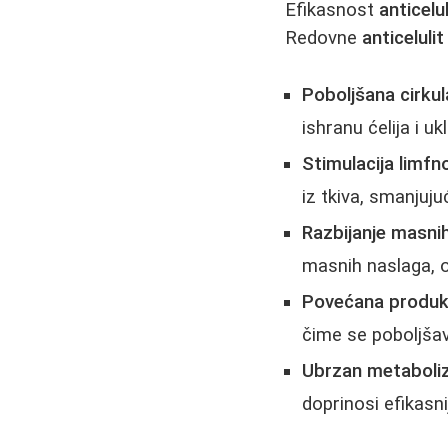
Efikasnost
anticelu
Redovne
anticeluli
Poboljšana cirkul
ishranu ćelija i uk
Stimulacija limf
iz tkiva, smanjujuć
Razbijanje masnih
masnih naslaga, o
Povećana produk
čime se poboljšav
Ubrzan metaboli
doprinosi efikasn