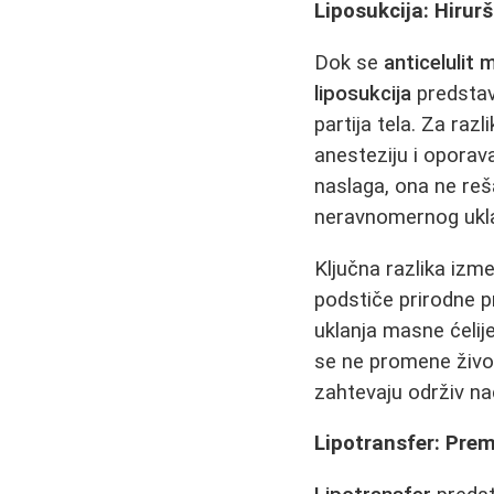
Liposukcija: Hirur
Dok se
anticelulit
liposukcija
predstavl
partija tela. Za razl
anesteziju i oporav
naslaga, ona ne reš
neravnomernog ukla
Ključna razlika iz
podstiče prirodne p
uklanja masne ćelij
se ne promene život
zahtevaju održiv na
Lipotransfer: Pre