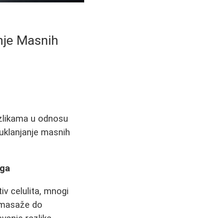
anje Masnih
azlikama u odnosu
 uklanjanje masnih
aga
iv celulita, mnogi
t masaže do