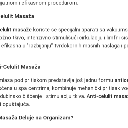
jatnom i efikasnom procedurom.
elulit Masaža
celulit masaže
koriste se specijalni aparati sa vakuu
žno tkivo, intenzivno stimulišući cirkulaciju i limfni s
efikasna u "razbijanju" tvrdokornih masnih naslaga i p
ti-Celulit Masaža
laza pod pritiskom predstavlja još jednu formu
antic
šćena u spa centrima, kombinuje mehanički pritisak v
dubinsko čišćenje i stimulaciju tkiva.
Anti-celulit mas
i opuštajuća.
 Masaža Deluje na Organizam?