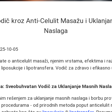
dič kroz Anti-Celulit Masažu i Uklanj
Naslaga
25-10-05
ate o anticelulit masaži, njenim vrstama, efektima i r
liposukcije i lipotransfera. Vodič za zdravo i efikasno
ža: Sveobuhvatan Vodič za Uklanjanje Masnih Nasl
nim rešenjem za uklanjanje masnih naslaga i borbu prot
m procedurama - od prirodnih metoda poput anticeluli