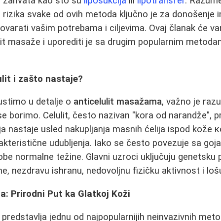
ih zahvata kao što su
liposukcija
ili
lipotransfer
. Razume
 rizika svake od ovih metoda ključno je za donošenje 
govarati vašim potrebama i ciljevima. Ovaj članak će va
ulit masaže i uporediti je sa drugim popularnim metoda
lit i zašto nastaje?
ustimo u detalje o
anticelulit masažama
, važno je raz
e borimo. Celulit, često nazivan "kora od narandže", p
a nastaje usled nakupljanja masnih ćelija ispod kože к
rakteristične udubljenja. Iako se često povezuje sa goja
obe normalne težine. Glavni uzroci uključuju genetsku p
 nezdravu ishranu, nedovoljnu fizičku aktivnost i lošu 
a: Prirodni Put ka Glatkoj Koži
predstavlja jednu od najpopularnijih neinvazivnih met