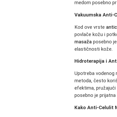
medom posebno pri
Vakuumska Anti-C
Kod ove vrste
anti
povlače kožu i potko
masaža
posebno je 
elastičnosti kože.
Hidroterapija i An
Upotreba vodenog m
metoda, često kori
efektima, pružajući 
posebno je prijatna 
Kako Anti-Celulit