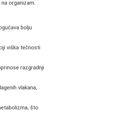
a na organizam.
ogućava bolju
ji viška tečnosti
prinose razgradnji
agenih vlakana,
etabolizma, što