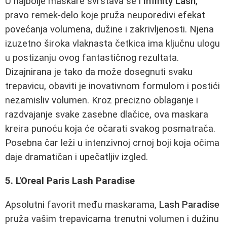
U najbolje maskare svrstava se i
Infinity Lash
,
pravo remek-delo koje pruža neuporedivi efekat
povećanja volumena, dužine i zakrivljenosti. Njena
izuzetno široka vlaknasta četkica ima ključnu ulogu
u postizanju ovog fantastičnog rezultata.
Dizajnirana je tako da može dosegnuti svaku
trepavicu, obaviti je inovativnom formulom i postići
nezamisliv volumen. Kroz precizno oblaganje i
razdvajanje svake zasebne dlačice, ova maskara
kreira punoću koja će očarati svakog posmatrača.
Posebna čar leži u intenzivnoj crnoj boji koja očima
daje dramatičan i upečatljiv izgled.
5. L'Oreal Paris Lash Paradise
Apsolutni favorit među maskarama,
Lash Paradise
pruža vašim trepavicama trenutni volumen i dužinu