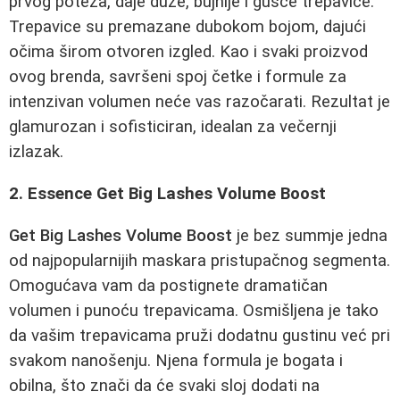
prvog poteza, daje duže, bujnije i gušće trepavice.
Trepavice su premazane dubokom bojom, dajući
očima širom otvoren izgled. Kao i svaki proizvod
ovog brenda, savršeni spoj četke i formule za
intenzivan volumen neće vas razočarati. Rezultat je
glamurozan i sofisticiran, idealan za večernji
izlazak.
2. Essence Get Big Lashes Volume Boost
Get Big Lashes Volume Boost
je bez summje jedna
od najpopularnijih maskara pristupačnog segmenta.
Omogućava vam da postignete dramatičan
volumen i punoću trepavicama. Osmišljena je tako
da vašim trepavicama pruži dodatnu gustinu već pri
svakom nanošenju. Njena formula je bogata i
obilna, što znači da će svaki sloj dodati na