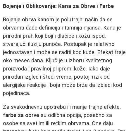
Bojenje i Oblikovanje: Kana za Obrve i Farbe
Bojenje obrva kanom
je polutrajni način da se
obrvama dade definicija i tamnija nijansa. Kana je
prirodni prah koji boji i dlačice i kožu ispod,
stvarajući iluziju punoće. Postupak je relativno
jednostavan i može se raditi kod kuće. Efekat traje
oko mesec dana. Kĺjuč je u izboru kvalitetnog
proizvoda i pravilnoj pripremi kože. Iako daje
prirodan izgled i štedi vreme, postoji rizik od
alergijske reakcije i boja može brže da izbledi kod
pojedinaca.
Za svakodnevnu upotrebu ili manje trajne efekte,
farbe za obrve
su odlična opcija, posebno za
osobe sa svetlim ili retkim obrvama. One daju