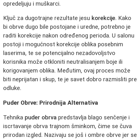
opredeljuju i muškarci.
Ključ za dugotrajne rezultate jesu
korekcije
. Kako
bi obrve dugo bile postojane i uredne, potrebno je
raditi korekcije nakon određenog perioda. U salonu
postoji i mogućnost korekcije oblika posebnim
laserima, te se potencijalno nezadovoljstvo
korisnika može otkloniti neutralisanjem boje ili
korigovanjem oblika. Međutim, ovaj proces može
biti neprijatan i skup, te je savet dobro razmisliti pre
odluke.
Puder Obrve: Prirodnija Alternativa
Tehnika
puder obrva
predstavlja blago senčenje i
iscrtavanje obrva trajnom šminkom, čime se čuva
prirodan izgled. Nazivaju se još i ombre obrve jer se