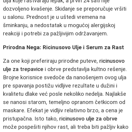
ulja koje rastvaraju lepak, a prvih 24 sati nije
dozvoljeno kvašenje. Skidanje se preporučuje vršiti
u salonu. Prednost je u uštedi vremena na
šminkanju, a nedostatak u mogućoj alergijskoj
reakciji i potrebi za pažljivijim održavanjem.
Prirodna Nega: Ricinusovo Ulje i Serum za Rast
Za one koji preferiraju prirodne puteve,
ricinusovo
ulje za trepavice
i obrve predstavlja kultno rešenje.
Brojne korisnice svedoče da nanošenjem ovog ulja
pre spavanja postižu vidljive rezultate u dužini i
kvalitetu dlake već posle nekoliko nedelja. Najlakše
se nanosi starom, temeljno opranom četkicom od
maskare. Efekat je vidljiv relativno brzo, a cena je
pristupačna. Isto tako,
ricinusovo ulje za obrve
može pospešiti njihov rast, ali treba biti pažljiv kako