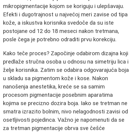
mikropigmentacije kojom se koriguju i ulepšavaju.
Efekti i dugotrajnost u najvećoj meri zavise od tipa
kože, a iskustva korisnika svedoče da su iste
postojane od 12 do 18 meseci nakon tretmana,
posle čega je potrebno odraditi prvu korekciju.
Kako teče proces? Započinje odabirom dizajna koji
predlaže stručna osoba u odnosu na simetriju lica i
želje korisnika. Zatim se odabira odgovarajuća boja
u skladu sa pigmentom kože i kose. Nakon
nanošenja anestetika, kreće se sa samim
procesom pigmentacije posebnim aparatima
kojima se precizno dozira boja. Iako se tretman ne
smatra izrazito bolnim, nivo nelagodnosti zavisi od
osetljivosti pojedinca. Važno je napomenuti da se
za tretman pigmentacije obrva sve češće