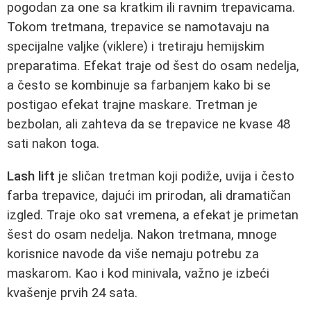
pogodan za one sa kratkim ili ravnim trepavicama.
Tokom tretmana, trepavice se namotavaju na
specijalne valjke (viklere) i tretiraju hemijskim
preparatima. Efekat traje od šest do osam nedelja,
a često se kombinuje sa farbanjem kako bi se
postigao efekat trajne maskare. Tretman je
bezbolan, ali zahteva da se trepavice ne kvase 48
sati nakon toga.
Lash lift
je sličan tretman koji podiže, uvija i često
farba trepavice, dajući im prirodan, ali dramatičan
izgled. Traje oko sat vremena, a efekat je primetan
šest do osam nedelja. Nakon tretmana, mnoge
korisnice navode da više nemaju potrebu za
maskarom. Kao i kod minivala, važno je izbeći
kvašenje prvih 24 sata.