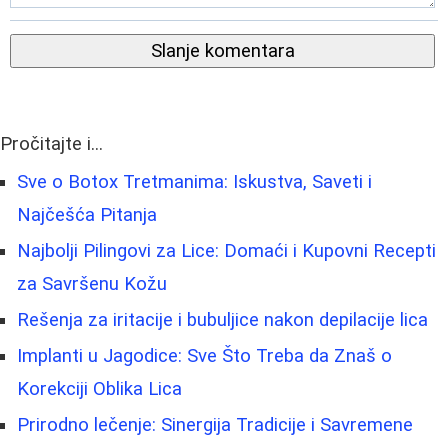
Slanje komentara
Pročitajte i...
Sve o Botox Tretmanima: Iskustva, Saveti i
Najčešća Pitanja
Najbolji Pilingovi za Lice: Domaći i Kupovni Recepti
za Savršenu Kožu
Rešenja za iritacije i bubuljice nakon depilacije lica
Implanti u Jagodice: Sve Što Treba da Znaš o
Korekciji Oblika Lica
Prirodno lečenje: Sinergija Tradicije i Savremene