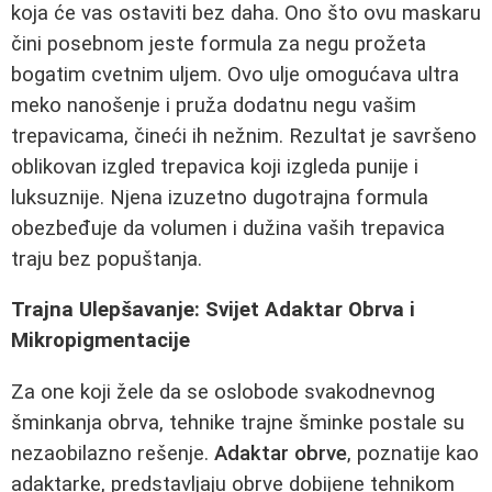
koja će vas ostaviti bez daha. Ono što ovu maskaru
čini posebnom jeste formula za negu prožeta
bogatim cvetnim uljem. Ovo ulje omogućava ultra
meko nanošenje i pruža dodatnu negu vašim
trepavicama, čineći ih nežnim. Rezultat je savršeno
oblikovan izgled trepavica koji izgleda punije i
luksuznije. Njena izuzetno dugotrajna formula
obezbeđuje da volumen i dužina vaših trepavica
traju bez popuštanja.
Trajna Ulepšavanje: Svijet Adaktar Obrva i
Mikropigmentacije
Za one koji žele da se oslobode svakodnevnog
šminkanja obrva, tehnike trajne šminke postale su
nezaobilazno rešenje.
Adaktar obrve
, poznatije kao
adaktarke, predstavljaju obrve dobijene tehnikom