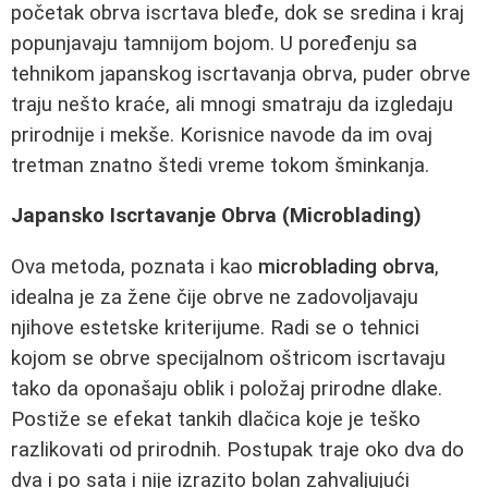
početak obrva iscrtava bleđe, dok se sredina i kraj
popunjavaju tamnijom bojom. U poređenju sa
tehnikom japanskog iscrtavanja obrva, puder obrve
traju nešto kraće, ali mnogi smatraju da izgledaju
prirodnije i mekše. Korisnice navode da im ovaj
tretman znatno štedi vreme tokom šminkanja.
Japansko Iscrtavanje Obrva (Microblading)
Ova metoda, poznata i kao
microblading obrva
,
idealna je za žene čije obrve ne zadovoljavaju
njihove estetske kriterijume. Radi se o tehnici
kojom se obrve specijalnom oštricom iscrtavaju
tako da oponašaju oblik i položaj prirodne dlake.
Postiže se efekat tankih dlačica koje je teško
razlikovati od prirodnih. Postupak traje oko dva do
dva i po sata i nije izrazito bolan zahvaljujući