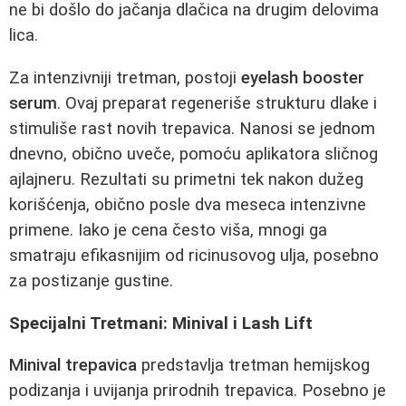
ne bi došlo do jačanja dlačica na drugim delovima
lica.
Za intenzivniji tretman, postoji
eyelash booster
serum
. Ovaj preparat regeneriše strukturu dlake i
stimuliše rast novih trepavica. Nanosi se jednom
dnevno, obično uveče, pomoću aplikatora sličnog
ajlajneru. Rezultati su primetni tek nakon dužeg
korišćenja, obično posle dva meseca intenzivne
primene. Iako je cena često viša, mnogi ga
smatraju efikasnijim od ricinusovog ulja, posebno
za postizanje gustine.
Specijalni Tretmani: Minival i Lash Lift
Minival trepavica
predstavlja tretman hemijskog
podizanja i uvijanja prirodnih trepavica. Posebno je