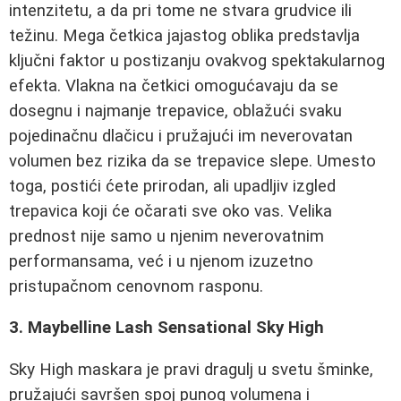
intenzitetu, a da pri tome ne stvara grudvice ili
težinu. Mega četkica jajastog oblika predstavlja
ključni faktor u postizanju ovakvog spektakularnog
efekta. Vlakna na četkici omogućavaju da se
dosegnu i najmanje trepavice, oblažući svaku
pojedinačnu dlačicu i pružajući im neverovatan
volumen bez rizika da se trepavice slepe. Umesto
toga, postići ćete prirodan, ali upadljiv izgled
trepavica koji će očarati sve oko vas. Velika
prednost nije samo u njenim neverovatnim
performansama, već i u njenom izuzetno
pristupačnom cenovnom rasponu.
3. Maybelline Lash Sensational Sky High
Sky High maskara je pravi dragulj u svetu šminke,
pružajući savršen spoj punog volumena i