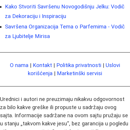
Kako Stvoriti Savršenu Novogodišnju Jelku: Vodič
za Dekoraciju i Inspiraciju
Savršena Organizacija Tema o Parfemima - Vodič
za Ljubitelje Mirisa
O nama
|
Kontakt
|
Politika privatnosti
|
Uslovi
korišćenja
|
Marketinški servisi
Urednici i autori ne preuzimaju nikakvu odgovornost
za bilo kakve greške ili propuste u sadržaju ovog
sajta. Informacije sadržane na ovom sajtu pružaju se
u stanju „takvom kakve jesu“, bez garancija u pogledu