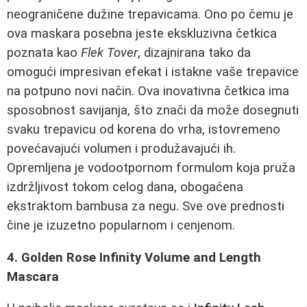
neograničene dužine trepavicama. Ono po čemu je
ova maskara posebna jeste ekskluzivna četkica
poznata kao
Flek Tover
, dizajnirana tako da
omogući impresivan efekat i istakne vaše trepavice
na potpuno novi način. Ova inovativna četkica ima
sposobnost savijanja, što znači da može dosegnuti
svaku trepavicu od korena do vrha, istovremeno
povećavajući volumen i produžavajući ih.
Opremljena je vodootpornom formulom koja pruža
izdržljivost tokom celog dana, obogaćena
ekstraktom bambusa za negu. Sve ove prednosti
čine je izuzetno popularnom i cenjenom.
4. Golden Rose Infinity Volume and Length
Mascara