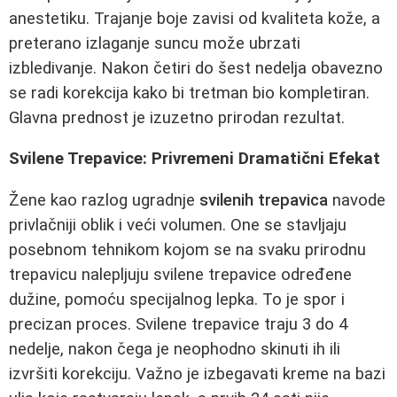
anestetiku. Trajanje boje zavisi od kvaliteta kože, a
preterano izlaganje suncu može ubrzati
izbledivanje. Nakon četiri do šest nedelja obavezno
se radi korekcija kako bi tretman bio kompletiran.
Glavna prednost je izuzetno prirodan rezultat.
Svilene Trepavice: Privremeni Dramatični Efekat
Žene kao razlog ugradnje
svilenih trepavica
navode
privlačniji oblik i veći volumen. One se stavljaju
posebnom tehnikom kojom se na svaku prirodnu
trepavicu nalepljuju svilene trepavice određene
dužine, pomoću specijalnog lepka. To je spor i
precizan proces. Svilene trepavice traju 3 do 4
nedelje, nakon čega je neophodno skinuti ih ili
izvršiti korekciju. Važno je izbegavati kreme na bazi