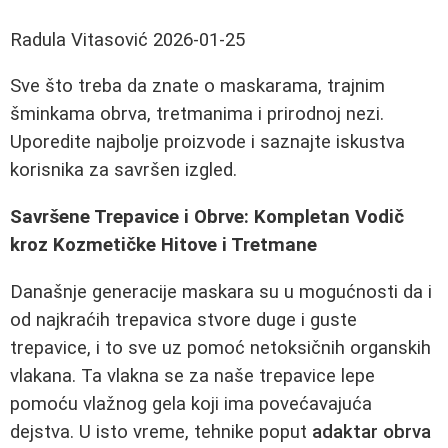
Radula Vitasović
2026-01-25
Sve što treba da znate o maskarama, trajnim
šminkama obrva, tretmanima i prirodnoj nezi.
Uporedite najbolje proizvode i saznajte iskustva
korisnika za savršen izgled.
Savršene Trepavice i Obrve: Kompletan Vodič
kroz Kozmetičke Hitove i Tretmane
Današnje generacije maskara su u mogućnosti da i
od najkraćih trepavica stvore duge i guste
trepavice, i to sve uz pomoć netoksičnih organskih
vlakana. Ta vlakna se za naše trepavice lepe
pomoću vlažnog gela koji ima povećavajuća
dejstva. U isto vreme, tehnike poput
adaktar obrva