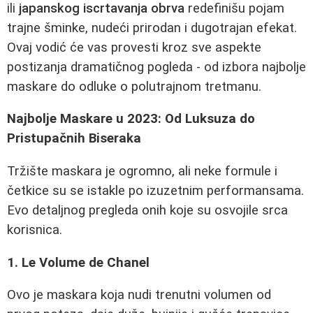
ili
japanskog iscrtavanja obrva
redefinišu pojam
trajne šminke, nudeći prirodan i dugotrajan efekat.
Ovaj vodić će vas provesti kroz sve aspekte
postizanja dramatičnog pogleda - od izbora najbolje
maskare do odluke o polutrajnom tretmanu.
Najbolje Maskare u 2023: Od Luksuza do
Pristupačnih Biseraka
Tržište maskara je ogromno, ali neke formule i
četkice su se istakle po izuzetnim performansama.
Evo detaljnog pregleda onih koje su osvojile srca
korisnica.
1. Le Volume de Chanel
Ovo je maskara koja nudi trenutni volumen od