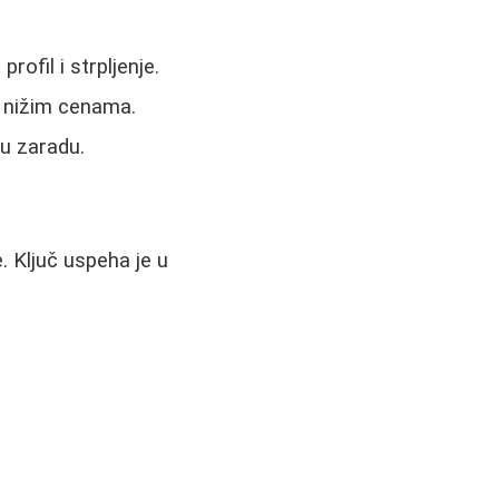
rofil i strpljenje.
i nižim cenama.
u zaradu.
. Ključ uspeha je u