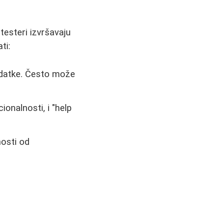
testeri izvršavaju
ti:
adatke. Često može
onalnosti, i "help
osti od