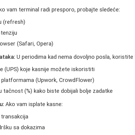
o vam terminal radi presporo, probajte sledeće:
u (refresh)
stenziju
rowser (Safari, Opera)
ataka:
U periodima kad nema dovoljno posla, koristite
 (UPS) koje kasnije možete iskoristiti
m platformama (Upwork, CrowdFlower)
 tačnost (%) kako biste dobijali bolje zadatke
u:
Ako vam isplate kasne:
u transakcija
dršku sa dokazima