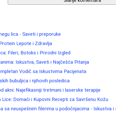
Slanje komentara
negu lica - Saveti i preporuke
Protein Lepote i Zdravlja
ca: Fileri, Botoks i Prirodni Izgled
nima: Iskustva, Saveti i Najčešća Pitanja
ompletan Vodič sa Iskustvima Pacijenata
ih bubuljica i njihovih posledica
d akni: Najefikasniji tretmani i laserske terapije
 za Lice: Domaći i Kupovni Recepti za Savršenu Kožu
 sa neuspešnim filerima u podočnjacima - Iskustva i 