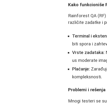
Kako funkcioniše 
Rainforest QA (RF) j
različite zadatke i p
Terminal i ekstenz
biti spora i zahtev
Vrste zadataka:
N
us moderate image
Plaćanje:
Zarađuje
kompleksnosti.
Problemi i rešenja
Mnogi testeri se s