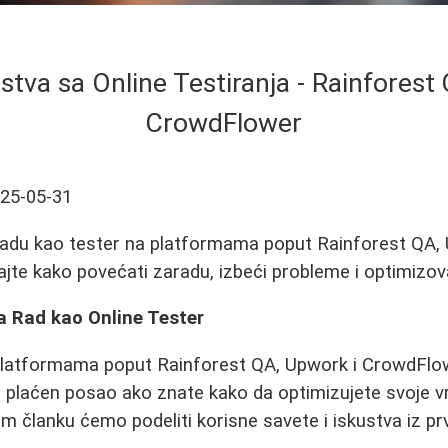
ustva sa Online Testiranja - Rainfores
CrowdFlower
25-05-31
 radu kao tester na platformama poput Rainforest QA,
te kako povećati zaradu, izbeći probleme i optimizova
za Rad kao Online Tester
platformama poput Rainforest QA, Upwork i CrowdFlo
ro plaćen posao ako znate kako da optimizujete svoje 
 članku ćemo podeliti korisne savete i iskustva iz pr