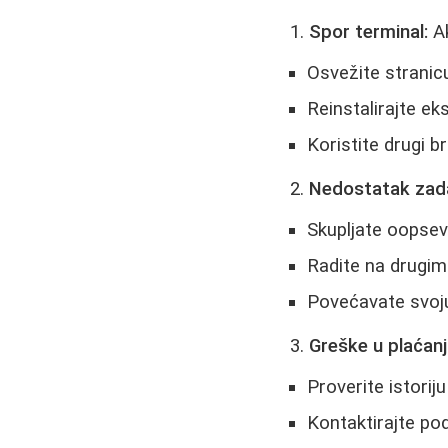
Spor terminal:
Ak
Osvežite stranic
Reinstalirajte ek
Koristite drugi b
Nedostatak zad
Skupljate oopseve
Radite na drugi
Povećavate svoju
Greške u plaćanj
Proverite istorij
Kontaktirajte po