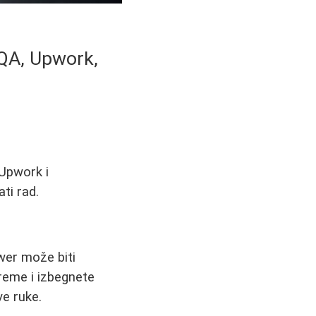
t QA, Upwork,
 Upwork i
ti rad.
wer može biti
vreme i izbegnete
ve ruke.