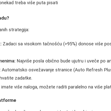
onekad treba više puta pisati
adu?
nih strategija:
:
Zadaci sa visokom tačnošću (>95%) donose više posl
menima:
Najviše posla obično bude ujutru i uveče po 
:
Automatsko osvežavanje stranice (Auto Refresh Pl
hvatite zadatke.
imate više naloga, možete raditi paralelno na više pla
latforme