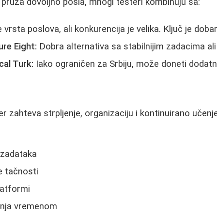
pruža dovoljno posla, mnogi testeri kombinuju sa:
vrsta poslova, ali konkurencija je velika. Ključ je dobar p
re Eight:
Dobra alternativa sa stabilnijim zadacima al
al Turk:
Iako ograničen za Srbiju, može doneti dodatn
r zahteva strpljenje, organizaciju i kontinuirano učenje
h zadataka
e tačnosti
latformi
janja vremenom