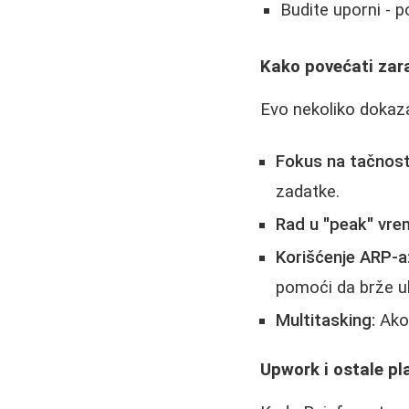
Budite uporni - p
Kako povećati zar
Evo nekoliko dokaza
Fokus na tačnost
zadatke.
Rad u "peak" vre
Korišćenje ARP-a
pomoći da brže u
Multitasking:
Ako 
Upwork i ostale p