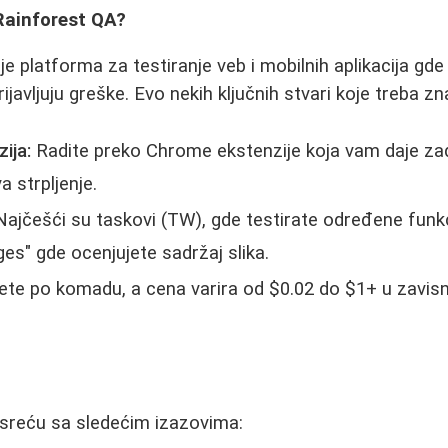
Rainforest QA?
e platforma za testiranje veb i mobilnih aplikacija gde 
rijavljuju greške. Evo nekih ključnih stvari koje treba zna
ija:
Radite preko Chrome ekstenzije koja vam daje z
a strpljenje.
ajčešći su taskovi (TW), gde testirate određene funkci
s" gde ocenjujete sadržaj slika.
te po komadu, a cena varira od $0.02 do $1+ u zavisn
usreću sa sledećim izazovima: