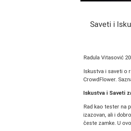
Saveti i Isk
Radula Vitasović
20
Iskustva i saveti o
CrowdFlower. Saznaj
Iskustva i Saveti 
Rad kao tester na 
izazovan, ali i dob
česte zamke. U ovom