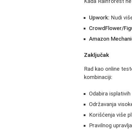
Kada Rainforest ne 
Upwork:
Nudi više 
CrowdFlower/Figu
Amazon Mechanic
Zaključak
Rad kao online teste
kombinaciji:
Odabira isplativi
Održavanja visok
Korišćenja više p
Pravilnog upravl