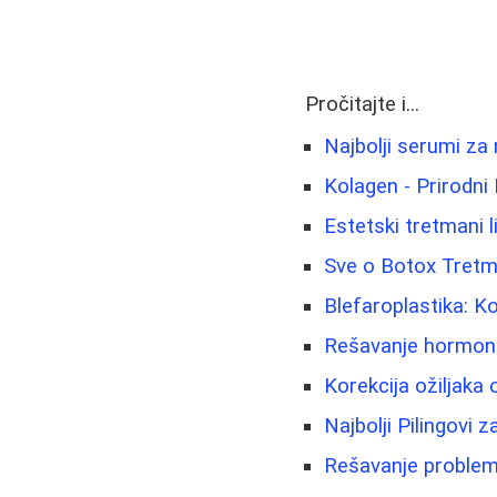
Pročitajte i...
Najbolji serumi za 
Kolagen - Prirodni 
Estetski tretmani li
Sve o Botox Tretma
Blefaroplastika: K
Rešavanje hormonsk
Korekcija ožiljaka o
Najbolji Pilingovi
Rešavanje problema