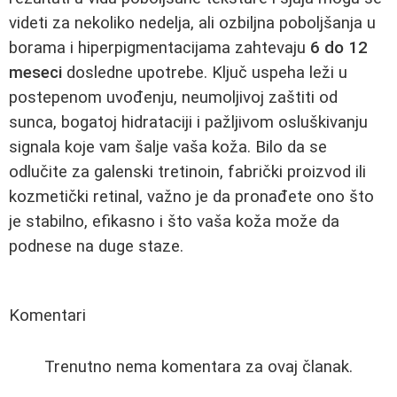
videti za nekoliko nedelja, ali ozbiljna poboljšanja u
borama i hiperpigmentacijama zahtevaju
6 do 12
meseci
dosledne upotrebe. Ključ uspeha leži u
postepenom uvođenju, neumoljivoj zaštiti od
sunca, bogatoj hidrataciji i pažljivom osluškivanju
signala koje vam šalje vaša koža. Bilo da se
odlučite za galenski tretinoin, fabrički proizvod ili
kozmetički retinal, važno je da pronađete ono što
je stabilno, efikasno i što vaša koža može da
podnese na duge staze.
Komentari
Trenutno nema komentara za ovaj članak.