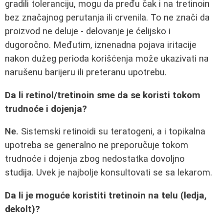
gradili toleranciju, mogu da pređu čak i na tretinoin
bez značajnog perutanja ili crvenila. To ne znači da
proizvod ne deluje - delovanje je ćelijsko i
dugoročno. Međutim, iznenadna pojava iritacije
nakon dužeg perioda korišćenja može ukazivati na
narušenu barijeru ili preteranu upotrebu.
Da li retinol/tretinoin sme da se koristi tokom
trudnoće i dojenja?
Ne.
Sistemski retinoidi su teratogeni, a i topikalna
upotreba se generalno ne preporučuje tokom
trudnoće i dojenja zbog nedostatka dovoljno
studija. Uvek je najbolje konsultovati se sa lekarom.
Da li je moguće koristiti tretinoin na telu (ledja,
dekolt)?