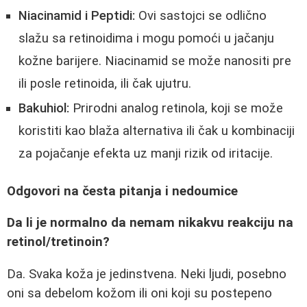
Niacinamid i Peptidi:
Ovi sastojci se odlično
slažu sa retinoidima i mogu pomoći u jačanju
kožne barijere. Niacinamid se može nanositi pre
ili posle retinoida, ili čak ujutru.
Bakuhiol:
Prirodni analog retinola, koji se može
koristiti kao blaža alternativa ili čak u kombinaciji
za pojačanje efekta uz manji rizik od iritacije.
Odgovori na česta pitanja i nedoumice
Da li je normalno da nemam nikakvu reakciju na
retinol/tretinoin?
Da. Svaka koža je jedinstvena. Neki ljudi, posebno
oni sa debelom kožom ili oni koji su postepeno