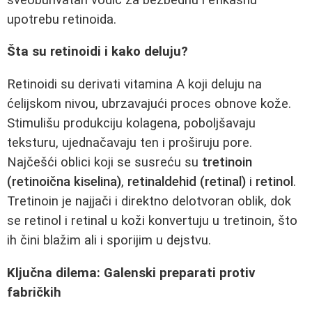
upotrebu retinoida.
Šta su retinoidi i kako deluju?
Retinoidi su derivati vitamina A koji deluju na
ćelijskom nivou, ubrzavajući proces obnove kože.
Stimulišu produkciju kolagena, poboljšavaju
teksturu, ujednačavaju ten i proširuju pore.
Najčešći oblici koji se susreću su
tretinoin
(retinoična kiselina)
,
retinaldehid (retinal)
i
retinol
.
Tretinoin je najjači i direktno delotvoran oblik, dok
se retinol i retinal u koži konvertuju u tretinoin, što
ih čini blažim ali i sporijim u dejstvu.
Ključna dilema: Galenski preparati protiv
fabričkih