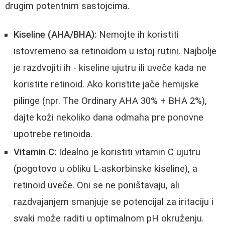
drugim potentnim sastojcima.
Kiseline (AHA/BHA):
Nemojte ih koristiti
istovremeno sa retinoidom u istoj rutini. Najbolje
je razdvojiti ih - kiseline ujutru ili uveče kada ne
koristite retinoid. Ako koristite jače hemijske
pilinge (npr. The Ordinary AHA 30% + BHA 2%),
dajte koži nekoliko dana odmaha pre ponovne
upotrebe retinoida.
Vitamin C:
Idealno je koristiti vitamin C ujutru
(pogotovo u obliku L-askorbinske kiseline), a
retinoid uveče. Oni se ne poništavaju, ali
razdvajanjem smanjuje se potencijal za iritaciju i
svaki može raditi u optimalnom pH okruženju.