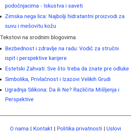
podočnjacima - Iskustva i saveti
Zimska nega lica: Najbolji hidratantni proizvodi za
suvu i mešovitu kožu
Tekstovi na srodnim blogovima
Bezbednost i zdravlje na radu: Vodič za stručni
ispit i perspektive karijere
Estetski Zahvati: Sve što treba da znate pre odluke
Simbolika, Privlačnost i Izazovi Velikih Grudi
Ugradnja Silikona: Da ili Ne? Različita Mišljenja i
Perspektive
O nama
|
Kontakt
|
Politika privatnosti
|
Uslovi