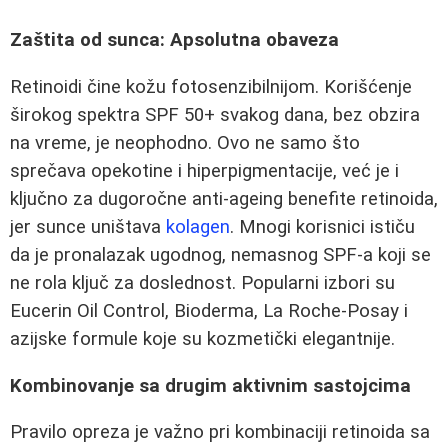
Zaštita od sunca: Apsolutna obaveza
Retinoidi čine kožu fotosenzibilnijom. Korišćenje
širokog spektra SPF 50+ svakog dana, bez obzira
na vreme, je neophodno. Ovo ne samo što
sprečava opekotine i hiperpigmentacije, već je i
ključno za dugoročne anti-ageing benefite retinoida,
jer sunce uništava
kolagen
. Mnogi korisnici ističu
da je pronalazak ugodnog, nemasnog SPF-a koji se
ne rola ključ za doslednost. Popularni izbori su
Eucerin Oil Control, Bioderma, La Roche-Posay i
azijske formule koje su kozmetički elegantnije.
Kombinovanje sa drugim aktivnim sastojcima
Pravilo opreza je važno pri kombinaciji retinoida sa