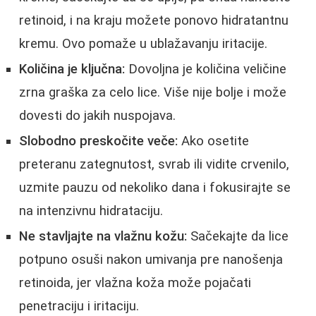
retinoid, i na kraju možete ponovo hidratantnu
kremu. Ovo pomaže u ublažavanju iritacije.
Količina je ključna:
Dovoljna je količina veličine
zrna graška za celo lice. Više nije bolje i može
dovesti do jakih nuspojava.
Slobodno preskočite veče:
Ako osetite
preteranu zategnutost, svrab ili vidite crvenilo,
uzmite pauzu od nekoliko dana i fokusirajte se
na intenzivnu hidrataciju.
Ne stavljajte na vlažnu kožu:
Sačekajte da lice
potpuno osuši nakon umivanja pre nanošenja
retinoida, jer vlažna koža može pojačati
penetraciju i iritaciju.