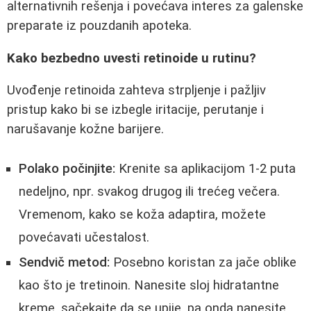
alternativnih rešenja i povećava interes za galenske
preparate iz pouzdanih apoteka.
Kako bezbedno uvesti retinoide u rutinu?
Uvođenje retinoida zahteva strpljenje i pažljiv
pristup kako bi se izbegle iritacije, perutanje i
narušavanje kožne barijere.
Polako počinjite:
Krenite sa aplikacijom 1-2 puta
nedeljno, npr. svakog drugog ili trećeg večera.
Vremenom, kako se koža adaptira, možete
povećavati učestalost.
Sendvič metod:
Posebno koristan za jače oblike
kao što je tretinoin. Nanesite sloj hidratantne
kreme, sačekajte da se upije, pa onda nanesite