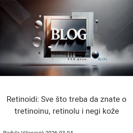
Retinoidi: Sve što treba da znate o
tretinoinu, retinolu i negi kože
Radula Vitasović
2026-03-04