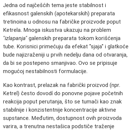
Jedna od najčešćih tema jeste stabilnost i
efikasnost galenskih (apotekarskih) preparata
tretinoina u odnosu na fabričke proizvode poput
Ketrela. Mnoga iskustva ukazuju na problem
"izlapanja"
galenskih preparata tokom korišćenja
tube. Korisnici primećuju da efekat "sjaja" i glatkoće
bude najizraženiji u prvih nedelju dana od otvaranja,
da bi se postepeno smanjivao. Ovo se pripisuje
mogućoj nestabilnosti formulacije.
Kao kontrast, prelazak na fabrički proizvod (npr.
Ketrel) često dovodí do ponovne pojave početnih
reakcija poput perutanja, što se tumači kao znak
stabilnije i konzistentnije koncentracije aktivne
supstance. Međutim, dostupnost ovih proizvoda
varira, a trenutna nestašica podstiče traženje