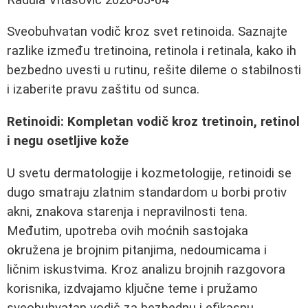
Sveobuhvatan vodič kroz svet retinoida. Saznajte
razlike između tretinoina, retinola i retinala, kako ih
bezbedno uvesti u rutinu, rešite dileme o stabilnosti
i izaberite pravu zaštitu od sunca.
Retinoidi: Kompletan vodič kroz tretinoin, retinol
i negu osetljive kože
U svetu dermatologije i kozmetologije, retinoidi se
dugo smatraju zlatnim standardom u borbi protiv
akni, znakova starenja i nepravilnosti tena.
Međutim, upotreba ovih moćnih sastojaka
okružena je brojnim pitanjima, nedoumicama i
ličnim iskustvima. Kroz analizu brojnih razgovora
korisnika, izdvajamo ključne teme i pružamo
sveobuhvatan vodič za bezbednu i efikasnu