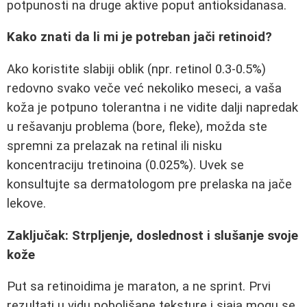
potpunosti na druge aktive poput antioksidanasa.
Kako znati da li mi je potreban jači retinoid?
Ako koristite slabiji oblik (npr. retinol 0.3-0.5%)
redovno svako veče već nekoliko meseci, a vaša
koža je potpuno tolerantna i ne vidite dalji napredak
u rešavanju problema (bore, fleke), možda ste
spremni za prelazak na retinal ili nisku
koncentraciju tretinoina (0.025%). Uvek se
konsultujte sa dermatologom pre prelaska na jače
lekove.
Zaključak: Strpljenje, doslednost i slušanje svoje
kože
Put sa retinoidima je maraton, a ne sprint. Prvi
rezultati u vidu poboljšane teksture i sjaja mogu se