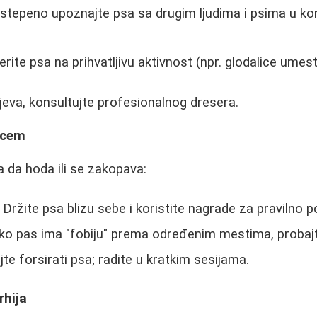
stepeno upoznajte psa sa drugim ljudima i psima u ko
rite psa na prihvatljivu aktivnost (npr. glodalice umes
ajeva, konsultujte profesionalnog dresera.
dcem
a da hoda ili se zakopava:
 Držite psa blizu sebe i koristite nagrade za pravilno 
ko pas ima "fobiju" prema određenim mestima, probajt
e forsirati psa; radite u kratkim sesijama.
rhija