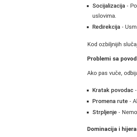
Socijalizacija
- Po
uslovima.
Redirekcija
- Usme
Kod ozbiljnijih sluč
Problemi sa povo
Ako pas vuče, odbij
Kratak povodac
-
Promena rute
- A
Strpljenje
- Nemojt
Dominacija i hijera