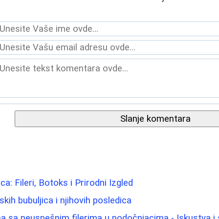
Slanje komentara
ca: Fileri, Botoks i Prirodni Izgled
ih bubuljica i njihovih posledica
 sa neuspešnim filerima u podočnjacima - Iskustva i 