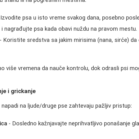
u stanu ili na pogrešnim mestima:
 Izvodite psa u isto vreme svakog dana, posebno posle
e i nagrađujte psa kada obavi nuždu na pravom mestu.
- Koristite sredstva sa jakim mirisima (nana, sirće) da 
o više vremena da nauče kontrolu, dok odrasli psi mo
e i grickanje
li napadi na ljude/druge pse zahtevaju pažljiv pristup:
ica
- Dosledno kažnjavajte neprihvatljivo ponašanje glas