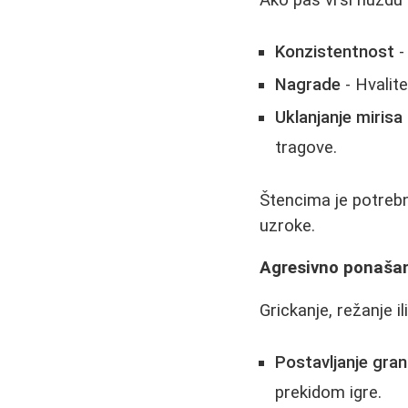
Ako pas vrši nuždu 
Konzistentnost
-
Nagrade
- Hvalit
Uklanjanje mirisa
tragove.
Štencima je potrebn
uzroke.
Agresivno ponašanj
Grickanje, režanje i
Postavljanje gran
prekidom igre.