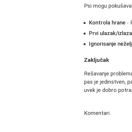
Psi mogu pokušavati
Kontrola hrane
- 
Prvi ulazak/izlaz
Ignorisanje neže
Zaključak
Rešavanje problema 
pas je jedinstven, 
uvek je dobro potra
Komentari