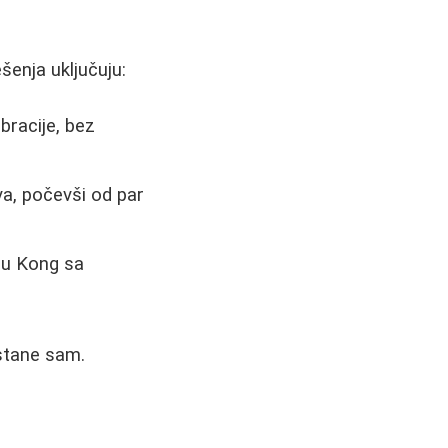
šenja uključuju:
ibracije, bez
a, počevši od par
 su Kong sa
ostane sam.