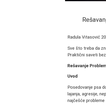
Rešavanj
Radula Vitasović
20
Sve što treba da zn
Praktični saveti bez
Rešavanje Problem
Uvod
Posedovanje psa don
lajanja, agresije, n
najčešće probleme i