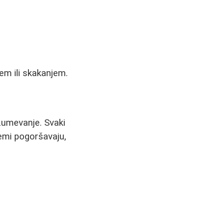
em ili skakanjem.
zumevanje. Svaki
lemi pogoršavaju,