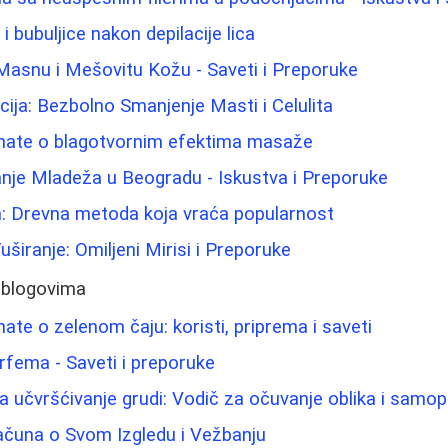
 i bubuljice nakon depilacije lica
Masnu i Mešovitu Kožu - Saveti i Preporuke
cija: Bezbolno Smanjenje Masti i Celulita
znate o blagotvornim efektima masaže
nje Mladeža u Beogradu - Iskustva i Preporuke
m: Drevna metoda koja vraća popularnost
Tuširanje: Omiljeni Mirisi i Preporuke
 blogovima
ate o zelenom čaju: koristi, priprema i saveti
rfema - Saveti i preporuke
 učvršćivanje grudi: Vodič za očuvanje oblika i samo
ačuna o Svom Izgledu i Vežbanju