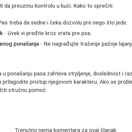
 da preuzmu kontrolu u kući. Kako to sprečiti:
Pas treba da sedne i čeka dozvolu pre nego što jede.
ak
- Uvek vi pređite kroz vrata pre psa.
ljenog ponašanja
- Ne nagrađujte traženje pažnje lajanj
u ponašanju pasa zahteva strpljenje, doslednost i ra
pa prilagodite pristup njegovom karakteru. Ako se prob
žiti stručnu pomoć.
Trenutno nema komentara za ovaj članak.