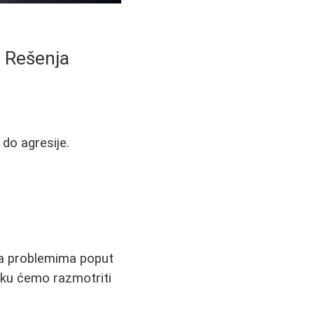
i Rešenja
do agresije.
 sa problemima poput
anku ćemo razmotriti