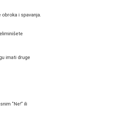
 obroka i spavanja.
eliminišete
gu imati druge
nim "Ne!" ili