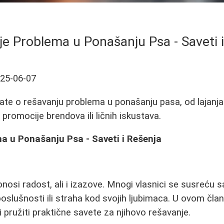
e Problema u Ponašanju Psa - Saveti 
25-06-07
ate o rešavanju problema u ponašanju pasa, od lajanja 
 promocije brendova ili ličnih iskustava.
a u Ponašanju Psa - Saveti i Rešenja
osi radost, ali i izazove. Mnogi vlasnici se susreću
eposlušnosti ili straha kod svojih ljubimaca. U ovom čl
 pružiti praktične savete za njihovo rešavanje.