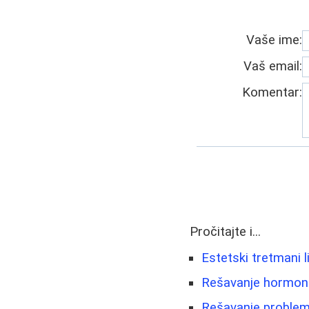
Vaše ime:
Vaš email:
Komentar:
Pročitajte i...
Estetski tretmani li
Rešavanje hormonsk
Rešavanje problema