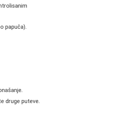
ntrolisanim
to papuča).
ponašanje.
e druge puteve.