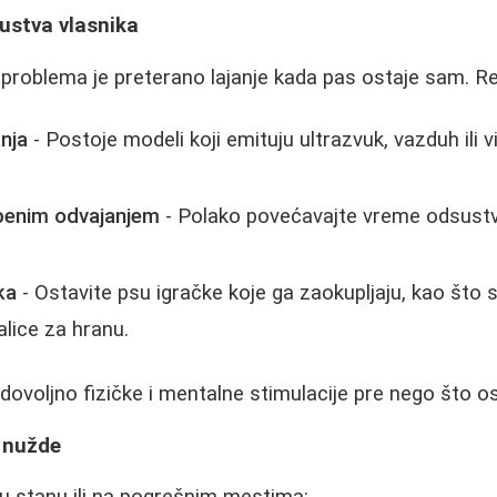
ustva vlasnika
problema je preterano lajanje kada pas ostaje sam. Re
anja
- Postoje modeli koji emituju ultrazvuk, vazduh ili v
penim odvajanjem
- Polako povećavajte vreme odsustv
ka
- Ostavite psu igračke koje ga zaokupljaju, kao što
alice za hranu.
 dovoljno fizičke i mentalne stimulacije pre nego što 
e nužde