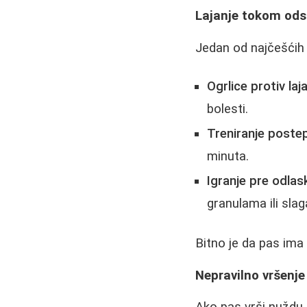
Lajanje tokom ods
Jedan od najčešćih 
Ogrlice protiv laj
bolesti.
Treniranje poste
minuta.
Igranje pre odlas
granulama ili slag
Bitno je da pas ima
Nepravilno vršenj