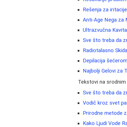
Rešenja za iritacije
Anti-Age Nega za 
Ultrazvučna Kavita
Sve što treba da 
Radiotalasno Skida
Depilacija šećero
Najbolji Gelovi za 
Tekstovi na srodnim
Sve što treba da zn
Vodič kroz svet pa
Prirodne metode za
Kako Ljudi Vode R