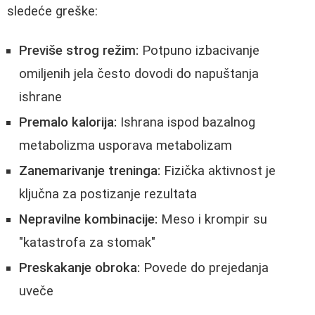
sledeće greške:
Previše strog režim:
Potpuno izbacivanje
omiljenih jela često dovodi do napuštanja
ishrane
Premalo kalorija:
Ishrana ispod bazalnog
metabolizma usporava metabolizam
Zanemarivanje treninga:
Fizička aktivnost je
ključna za postizanje rezultata
Nepravilne kombinacije:
Meso i krompir su
"katastrofa za stomak"
Preskakanje obroka:
Povede do prejedanja
uveče