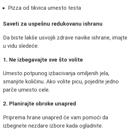
Pizza od tikvica umesto testa
Saveti za uspešnu redukovanu ishranu
Da biste lakše usvojili zdrave navike ishrane, imajte
u vidu sledeće:
1. Ne izbegavajte sve što volite
Umesto potpunog izbacivanja omiljenih jela,
smanjite količinu. Ako volite picu, pojedite jedno
parče umesto cele.
2. Planirajte obroke unapred
Priprema hrane unapred će vam pomoći da
izbegnete nezdare izbore kada ogladnite.