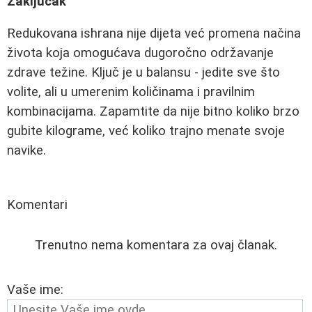
Zaključak
Redukovana ishrana nije dijeta već promena načina
života koja omogućava dugoročno održavanje
zdrave težine. Ključ je u balansu - jedite sve što
volite, ali u umerenim količinama i pravilnim
kombinacijama. Zapamtite da nije bitno koliko brzo
gubite kilograme, već koliko trajno menate svoje
navike.
Komentari
Trenutno nema komentara za ovaj članak.
Vaše ime: