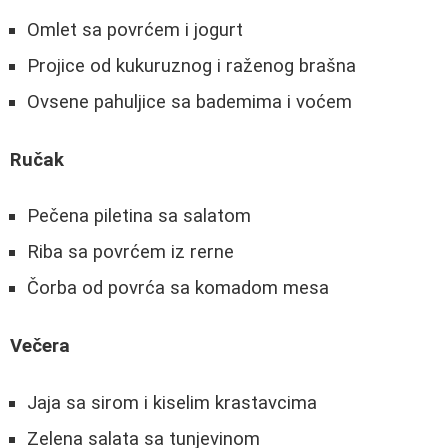
Omlet sa povrćem i jogurt
Projice od kukuruznog i raženog brašna
Ovsene pahuljice sa bademima i voćem
Ručak
Pečena piletina sa salatom
Riba sa povrćem iz rerne
Čorba od povrća sa komadom mesa
Večera
Jaja sa sirom i kiselim krastavcima
Zelena salata sa tunjevinom