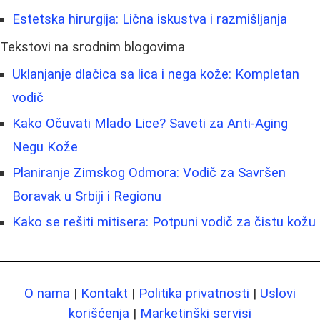
Estetska hirurgija: Lična iskustva i razmišljanja
Tekstovi na srodnim blogovima
Uklanjanje dlačica sa lica i nega kože: Kompletan
vodič
Kako Očuvati Mlado Lice? Saveti za Anti-Aging
Negu Kože
Planiranje Zimskog Odmora: Vodič za Savršen
Boravak u Srbiji i Regionu
Kako se rešiti mitisera: Potpuni vodič za čistu kožu
O nama
|
Kontakt
|
Politika privatnosti
|
Uslovi
korišćenja
|
Marketinški servisi