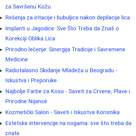
za Savršenu Kožu
Rešenja za iritacije i bubuljice nakon depilacije lica
Implanti u Jagodice: Sve Što Treba da Znaš o
Korekciji Oblika Lica
Prirodno lečenje: Sinergija Tradicije i Savremene
Medicine
Radiotalasno Skidanje Mladeža u Beogradu -
Iskustva i Preporuke
Najbolje Farbe za Kosu - Saveti za Crvene, Plave i
Prirodne Nijanse
Kozmetički Salon - Saveti i Iskustva Korisnika
Estetske intervencije na nogama: sve što treba da
znate