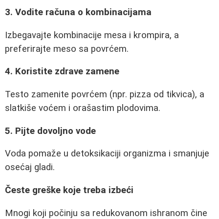
3. Vodite računa o kombinacijama
Izbegavajte kombinacije mesa i krompira, a
preferirajte meso sa povrćem.
4. Koristite zdrave zamene
Testo zamenite povrćem (npr. pizza od tikvica), a
slatkiše voćem i orašastim plodovima.
5. Pijte dovoljno vode
Voda pomaže u detoksikaciji organizma i smanjuje
osećaj gladi.
Česte greške koje treba izbeći
Mnogi koji počinju sa redukovanom ishranom čine