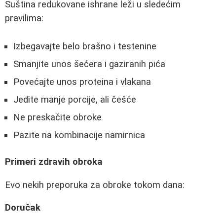
Suština redukovane ishrane leži u sledećim
pravilima:
Izbegavajte belo brašno i testenine
Smanjite unos šećera i gaziranih pića
Povećajte unos proteina i vlakana
Jedite manje porcije, ali češće
Ne preskačite obroke
Pazite na kombinacije namirnica
Primeri zdravih obroka
Evo nekih preporuka za obroke tokom dana:
Doručak