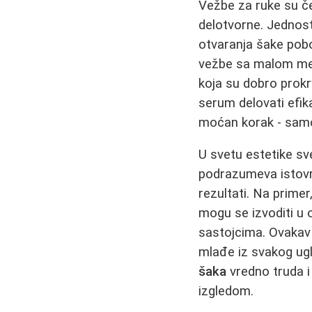
Vežbe za ruke su 
delotvorne. Jednost
otvaranja šake pobo
vežbe sa malom mek
koja su dobro prokrv
serum delovati efika
moćan korak - samo 
U svetu estetike s
podrazumeva istovr
rezultati. Na primer
mogu se izvoditi u
sastojcima. Ovakav 
mlađe iz svakog ugl
šaka
vredno truda i
izgledom.