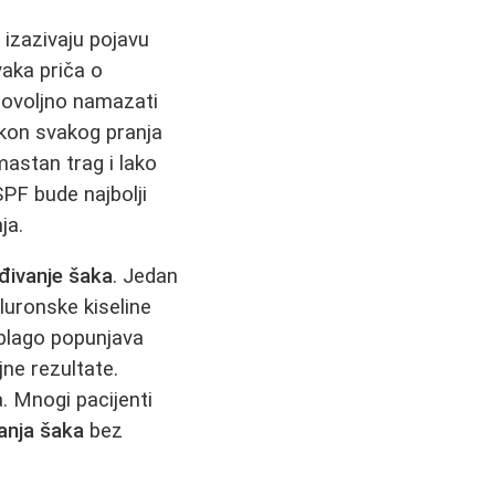
 izazivaju pojavu
vaka priča o
dovoljno namazati
kon svakog pranja
mastan trag i lako
PF bude najbolji
ja.
đivanje šaka
. Jedan
aluronske kiseline
 blago popunjava
jne rezultate.
a. Mnogi pacijenti
anja šaka
bez