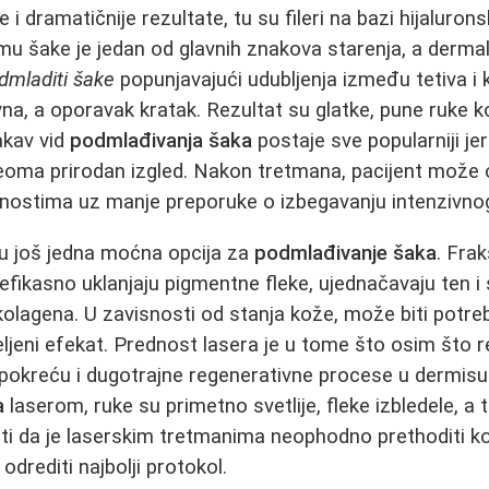
 i dramatičnije rezultate, tu su fileri na bazi hijalurons
 šake je jedan od glavnih znakova starenja, a dermaln
dmladiti šake
popunjavajući udubljenja između tetiva i 
na, a oporavak kratak. Rezultat su glatke, pune ruke ko
akav vid
podmlađivanja šaka
postaje sve popularniji je
 veoma prirodan izgled. Nakon tretmana, pacijent može
nostima uz manje preporuke o izbegavanju intenzivnog
su još jedna moćna opcija za
podmlađivanje šaka
. Frak
efikasno uklanjaju pigmentne fleke, ujednačavaju ten i 
olagena. U zavisnosti od stanja kože, može biti potre
eljeni efekat. Prednost lasera je u tome što osim što 
 pokreću i dugotrajne regenerativne procese u dermis
a
laserom, ruke su primetno svetlije, fleke izbledele, a t
i da je laserskim tretmanima neophodno prethoditi k
odrediti najbolji protokol.