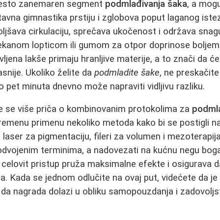
često zanemaren segment
podmlađivanja šaka
, a mog
avna gimnastika prstiju i zglobova poput laganog isteza
ljšava cirkulaciju, sprečava ukočenost i održava snag
anom lopticom ili gumom za otpor doprinose boljem t
ljena lakše primaju hranljive materije, a to znači da će 
snije. Ukoliko želite da
podmladite šake
, ne preskačite
pet minuta dnevno može napraviti vidljivu razliku.
ve se više priča o kombinovanim protokolima za
podmla
emenu primenu nekoliko metoda kako bi se postigli na
, laser za pigmentaciju, fileri za volumen i mezoterapij
 odvojenim terminima, a nadovezati na kućnu negu boga
celovit pristup pruža maksimalne efekte i osigurava d
a. Kada se jednom odlučite na ovaj put, videćete da j
 da nagrada dolazi u obliku samopouzdanja i zadovoljs