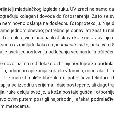
prijatelj mladalačkog izgleda ruku. UV zraci ne samo da
azgrađuju kolagen i dovode do fotostarenja. Zato se s
a
neminovno oslanja na doslednu fotoprotekciju. Nije 
mo jednom dnevno; potrebno je obnavljati zaštitu na
 formule u vidu losiona ili stickova koje ne ostavljaju 
 sada razmišljate kako da
podmladite šake
, neka vam S
a je uvek jednostavnija od lečenja već nastalih oštećen
e dovoljna, na red dolaze ozbiljniji postupci za
podmla
ija, odnosno aplikacija koktela vitamina, minerala i hij
aj tretman stimuliše fibroblaste, poboljšava teksturu i
pija se izvodi u serijama i daje postepene, ali dugotra
a, ruke deluju svežije, a koža postaje gušća i otpornij
ravo ovim putem postigli najprirodniji efekat
podmlađiv
nim metodama.