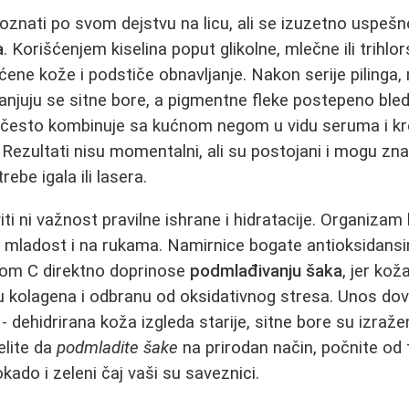
poznati po svom dejstvu na licu, ali se izuzetno uspešn
a
. Korišćenjem kiselina poput glikolne, mlečne ili trihlor
ćene kože i podstiče obnavljanje. Nakon serije pilinga,
njuju se sitne bore, a pigmentne fleke postepeno bled
često kombinuje sa kućnom negom u vidu seruma i k
 Rezultati nisu momentalni, ali su postojani i mogu zn
ebe igala ili lasera.
 ni važnost pravilne ishrane i hidratacije. Organizam k
 mladost i na rukama. Namirnice bogate antioksidan
inom C direktno doprinose
podmlađivanju šaka
, jer kož
 kolagena i odbranu od oksidativnog stresa. Unos dovo
 dehidrirana koža izgleda starije, sitne bore su izražen
elite da
podmladite šake
na prirodan način, počnite od t
ado i zeleni čaj vaši su saveznici.