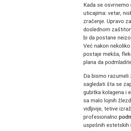
Kada se osvrnemo n
uticajima: vetar, ni
zračenje. Upravo z
doslednom zaštitom
bi da postane neizo
Već nakon nekoliko 
postaje mekša, flek
plana da podmladite 
Da bismo razumeli 
sagledati šta se z
gubitka kolagena i e
sa malo lojnih žlez
vidljivije, tetive i
profesionalno
podm
uspešnih estetskih i