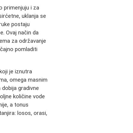
o primenjuju i za
sirćetne, uklanja se
 ruke postaju
e. Ovaj način da
rema za održavanje
ačajno pomladiti
oji je iznutra
sima, omega masnim
a dobija gradivne
ljne količine vode
ije, a tonus
anjira: losos, orasi,