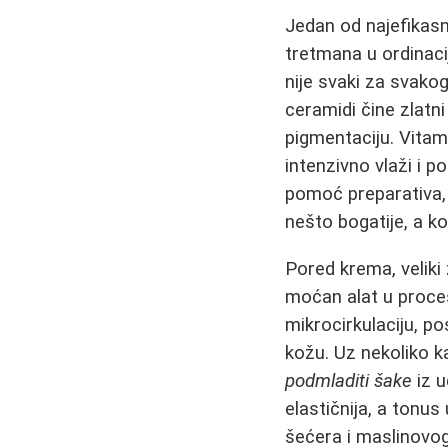
Jedan od najefikasn
tretmana u ordinaci
nije svaki za svakoga
ceramidi čine zlatni 
pigmentaciju. Vitami
intenzivno vlaži i 
pomoć preparativa, 
nešto bogatije, a ko
Pored krema, velik
moćan alat u proc
mikrocirkulaciju, p
kožu. Uz nekoliko k
podmladiti šake
iz u
elastičnija, a tonu
šećera i maslinovog