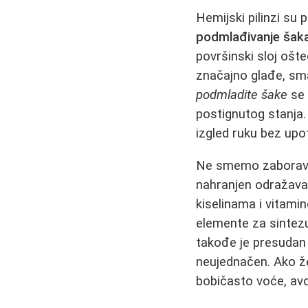
Hemijski pilinzi su 
podmlađivanje šak
površinski sloj ošte
značajno glađe, sma
podmladite šake
se 
postignutog stanja.
izgled ruku bez upotr
Ne smemo zaboraviti
nahranjen odražava
kiselinama i vitam
elemente za sintezu
takođe je presudan -
neujednačen. Ako ž
bobičasto voće, avok