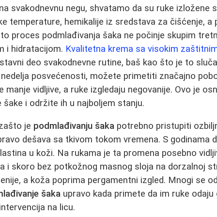
a svakodnevnu negu, shvatamo da su ruke izložene st
ske temperature, hemikalije iz sredstava za čišćenje, a
ato proces podmlađivanja šaka ne počinje skupim tre
 i hidratacijom.
Kvalitetna krema sa visokim zaštitn
stavni deo svakodnevne rutine, baš kao što je to sluča
nedelja posvećenosti, možete primetiti značajno pobo
e manje vidljive, a ruke izgledaju negovanije. Ovo je 
šake i održite ih u najboljem stanju.
zašto je
podmlađivanju šaka
potrebno pristupiti ozbi
apravo dešava sa tkivom tokom vremena. S godinama d
lastina u koži. Na rukama je ta promena posebno vidljiv
da i skoro bez potkožnog masnog sloja na dorzalnoj st
zraženije, a koža poprima pergamentni izgled. Mnogi se o
lađivanje šaka
upravo kada primete da im ruke odaju 
ntervencija na licu.