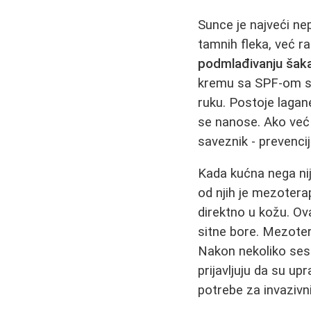
Sunce je najveći ne
tamnih fleka, već r
podmlađivanju šak
kremu sa SPF-om sa
ruku. Postoje lagane
se nanose. Ako već
saveznik - prevencij
Kada kućna nega nij
od njih je mezoterap
direktno u kožu. Ov
sitne bore. Mezotera
Nakon nekoliko sesij
prijavljuju da su up
potrebe za invaziv