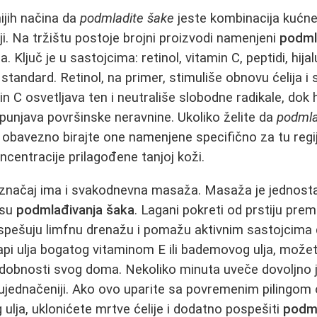
ijih načina da
podmladite šake
jeste kombinacija kućne
ji. Na tržištu postoje brojni proizvodi namenjeni
podml
. Ključ je u sastojcima: retinol, vitamin C, peptidi, hija
standard. Retinol, na primer, stimuliše obnovu ćelija i sm
n C osvetljava ten i neutrališe slobodne radikale, dok h
popunjava površinske neravnine. Ukoliko želite da
podmla
obavezno birajte one namenjene specifično za tu regij
ncentracije prilagođene tanjoj koži.
i značaj ima i svakodnevna masaža. Masaža je jednost
esu
podmlađivanja šaka
. Lagani pokreti od prstiju pre
ospešuju limfnu drenažu i pomažu aktivnim sastojcima 
api ulja bogatog vitaminom E ili bademovog ulja, može
dobnosti svog doma. Nekoliko minuta uveče dovoljno 
s ujednačeniji. Ako ovo uparite sa povremenim pilingom 
 ulja, uklonićete mrtve ćelije i dodatno pospešiti
podml