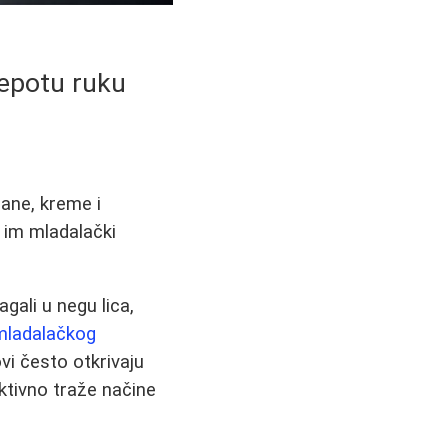
lepotu ruku
mane, kreme i
 im mladalački
gali u negu lica,
mladalačkog
vi često otkrivaju
ktivno traže načine