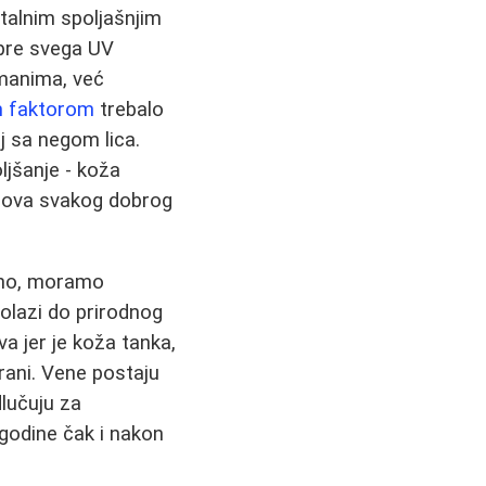
alnim spoljašnjim
 pre svega UV
tmanima, već
im faktorom
trebalo
j sa negom lica.
ljšanje - koža
osnova svakog dobrog
ljno, moramo
olazi do prirodnog
a jer je koža tanka,
rani. Vene postaju
dlučuju za
godine čak i nakon