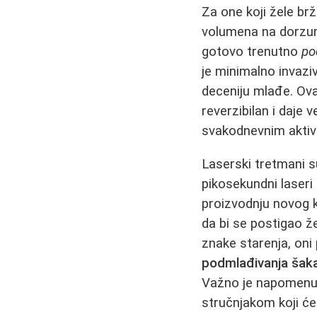
Za one koji žele brže
volumena na dorzumu
gotovo trenutno
po
je minimalno invaziv
deceniju mlađe. Ov
reverzibilan i daje
svakodnevnim aktiv
Laserski tretmani 
pikosekundni laseri 
proizvodnju novog k
da bi se postigao ž
znake starenja, oni
podmlađivanja šak
Važno je napomenut
stručnjakom koji će 