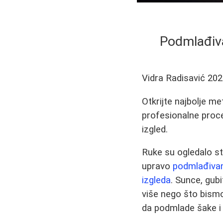
Podmlađiva
Vidra Radisavić
202
Otkrijte najbolje m
profesionalne proce
izgled.
Ruke su ogledalo sta
upravo
podmlađivan
izgleda
. Sunce, gub
više nego što bismo
da podmlade šake i 