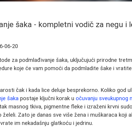
nje šaka - kompletni vodič za negu i 
6-06-20
etode za podmlađivanje šaka, uključujući prirodne tret
dure koje će vam pomoći da podmladite šake i vratite
rosti čak i kada lice deluje besprekorno. Koliko god ula
je šaka
postaje ključni korak u
očuvanju sveukupnog 
itak masnog tkiva, pigmentne fleke i izraženi krvni sudo
 želeli. Zato je danas sve više žena i muškaraca koji a
vrate im nekadašnju glatkoću i jedrinu.