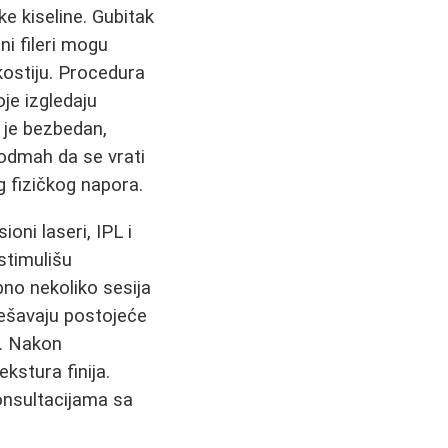
ke kiseline. Gubitak
i fileri mogu
kostiju. Procedura
je izgledaju
r je bezbedan,
 odmah da se vrati
 fizičkog napora.
sioni laseri, IPL i
stimulišu
bno nekoliko sesija
rešavaju postojeće
u. Nakon
ekstura finija.
onsultacijama sa