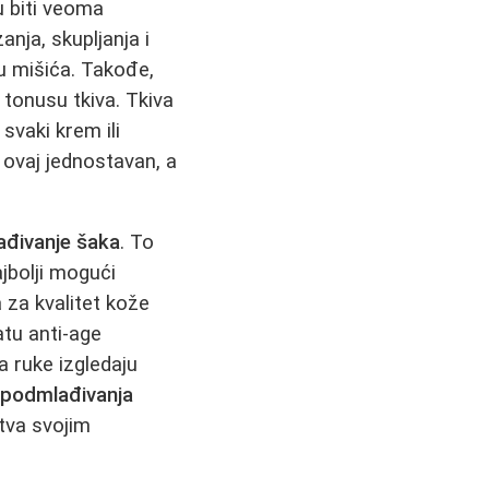
u biti veoma
nja, skupljanja i
u mišića. Takođe,
onusu tkiva. Tkiva
svaki krem ili
 ovaj jednostavan, a
đivanje šaka
. To
jbolji mogući
a za kvalitet kože
tu anti-age
a ruke izgledaju
e
podmlađivanja
tva svojim