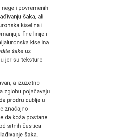
 nege i povremenih
ađivanju šaka
, ali
luronska kiselina i
anjuje fine linije i
ijaluronska kiselina
dite šake
uz
u jer su teksture
avan, a izuzetno
ma zglobu pojačavaju
da prodru dublje u
te značajno
je da koža postane
od sitnih čestica
ađivanje šaka
.