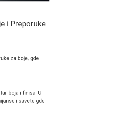
je i Preporuke
ruke za boje, gde
ar boja i finisa. U
ijanse i savete gde