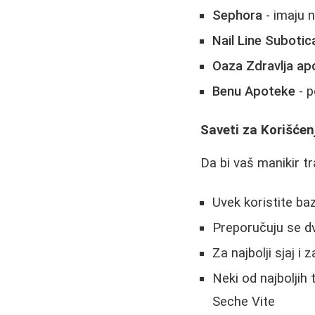
Sephora
- imaju n
Nail Line Subotic
Oaza Zdravlja ap
Benu Apoteke
- p
Saveti za Korišćen
Da bi vaš manikir t
Uvek koristite ba
Preporučuju se d
Za najbolji sjaj i 
Neki od najboljih
Seche Vite