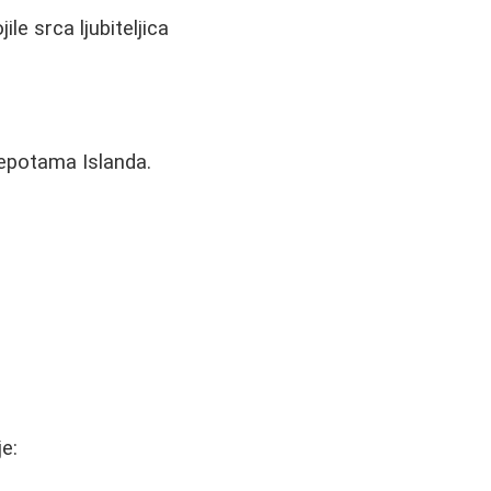
le srca ljubiteljica
lepotama Islanda.
e: