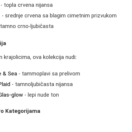
- topla crvena nijansa
m
- srednje crvena sa blagim cimetnim prizvukom
 tamno crno-ljubičasta
ija
 krajolicima, ova kolekcija nudi:
e & Sea
- tammoplavi sa prelivom
Plaid
- tamnoljubičasta nijansa
Glas-glow
- lepi nude ton
 Po Kategorijama