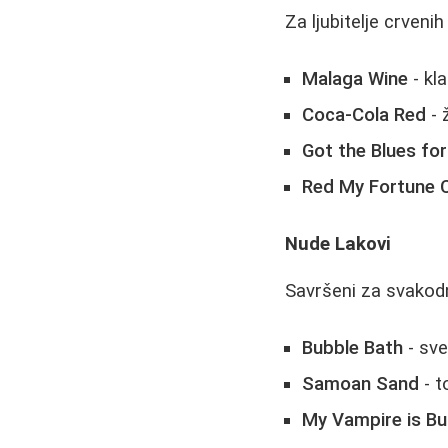
Za ljubitelje crvenih
Malaga Wine
- kl
Coca-Cola Red
- 
Got the Blues fo
Red My Fortune 
Nude Lakovi
Savršeni za svakod
Bubble Bath
- sve
Samoan Sand
- t
My Vampire is Bu