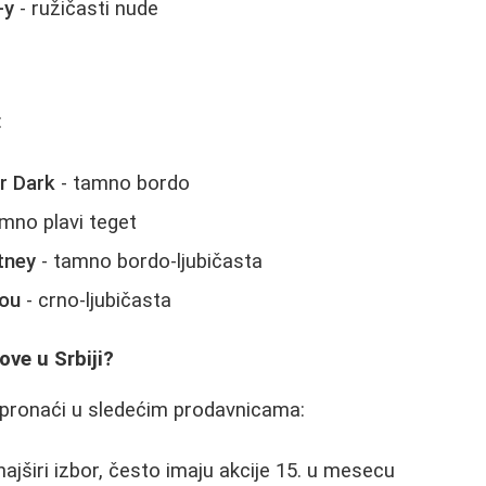
-y
- ružičasti nude
:
r Dark
- tamno bordo
mno plavi teget
tney
- tamno bordo-ljubičasta
You
- crno-ljubičasta
ove u Srbiji?
pronaći u sledećim prodavnicama:
najširi izbor, često imaju akcije 15. u mesecu