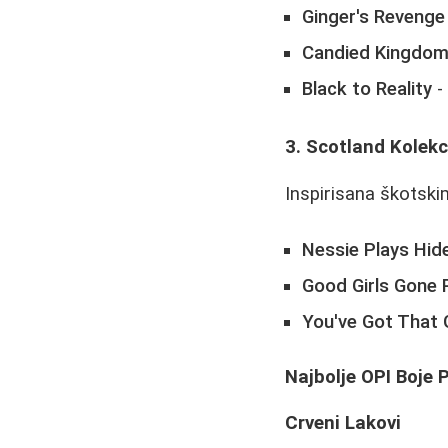
Ginger's Revenge
Candied Kingdo
Black to Reality
-
3. Scotland Kolekc
Inspirisana škotskim
Nessie Plays Hid
Good Girls Gone 
You've Got That 
Najbolje OPI Boje
Crveni Lakovi