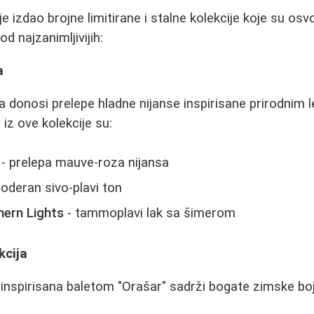
 izdao brojne limitirane i stalne kolekcije koje su osvoji
d najzanimljivijih:
a
ja donosi prelepe hladne nijanse inspirisane prirodnim 
 iz ove kolekcije su:
- prelepa mauve-roza nijansa
oderan sivo-plavi ton
hern Lights
- tammoplavi lak sa šimerom
kcija
 inspirisana baletom "Orašar" sadrži bogate zimske boj