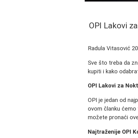
OPI Lakovi za
Radula Vitasović
20
Sve što treba da zn
kupiti i kako odabra
OPI Lakovi za Nokt
OPI je jedan od najp
ovom članku ćemo va
možete pronaći ove 
Najtraženije OPI K