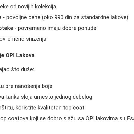
eke od novijih kolekcija
a
- povoljne cene (oko 990 din za standardne lakove)
oteke
- povremeno imaju dobre ponude
ovremeno sniženja
je OPI Lakova
rajao što duže:
zu pre nanošenja boje
va tanka sloja umesto jednog debelog
zaštitu, koristite kvalitetan top coat
 top coatova koji se dobro slažu sa OPI lakovima su Es