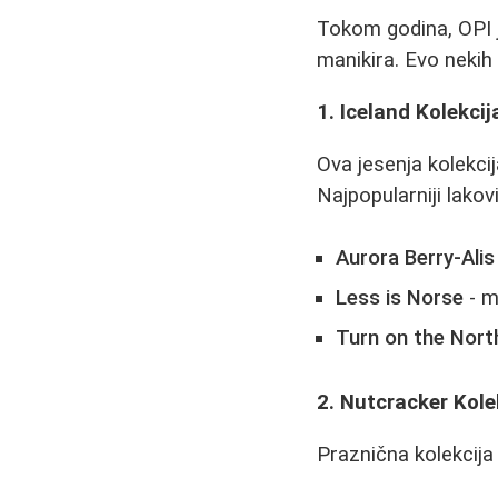
Tokom godina, OPI je
manikira. Evo nekih o
1. Iceland Kolekcij
Ova jesenja kolekci
Najpopularniji lakovi
Aurora Berry-Alis
Less is Norse
- m
Turn on the Nort
2. Nutcracker Kole
Praznična kolekcija