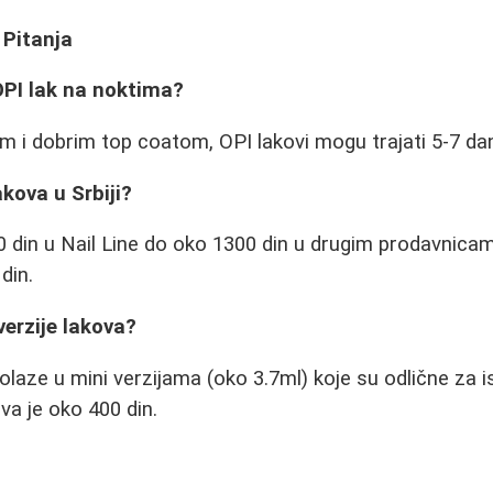
 Pitanja
OPI lak na noktima?
 i dobrim top coatom, OPI lakovi mogu trajati 5-7 dan
akova u Srbiji?
0 din u Nail Line do oko 1300 din u drugim prodavnicama
din.
verzije lakova?
dolaze u mini verzijama (oko 3.7ml) koje su odlične za 
va je oko 400 din.