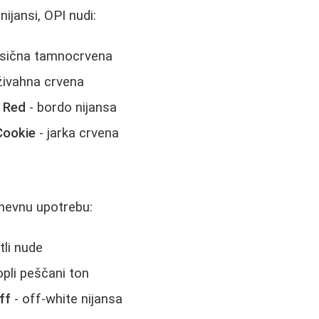
 nijansi, OPI nudi:
asična tamnocrvena
živahna crvena
r Red
- bordo nijansa
Cookie
- jarka crvena
nevnu upotrebu:
tli nude
opli peščani ton
ff
- off-white nijansa