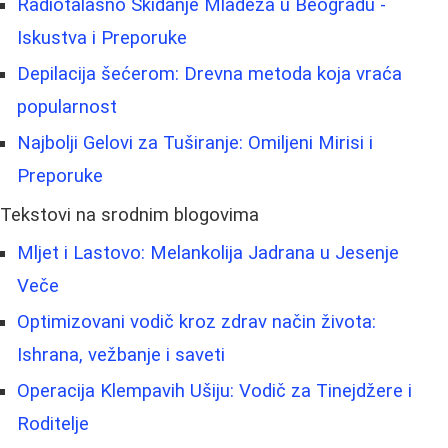
Radiotalasno Skidanje Mladeža u Beogradu -
Iskustva i Preporuke
Depilacija šećerom: Drevna metoda koja vraća
popularnost
Najbolji Gelovi za Tuširanje: Omiljeni Mirisi i
Preporuke
Tekstovi na srodnim blogovima
Mljet i Lastovo: Melankolija Jadrana u Jesenje
Veče
Optimizovani vodič kroz zdrav način života:
Ishrana, vežbanje i saveti
Operacija Klempavih Ušiju: Vodič za Tinejdžere i
Roditelje