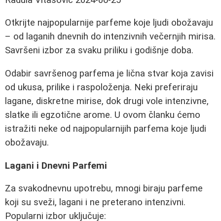
Otkrijte najpopularnije parfeme koje ljudi obožavaju
– od laganih dnevnih do intenzivnih večernjih mirisa.
Savršeni izbor za svaku priliku i godišnje doba.
Odabir savršenog parfema je lična stvar koja zavisi
od ukusa, prilike i raspoloženja. Neki preferiraju
lagane, diskretne mirise, dok drugi vole intenzivne,
slatke ili egzotične arome. U ovom članku ćemo
istražiti neke od najpopularnijih parfema koje ljudi
obožavaju.
Lagani i Dnevni Parfemi
Za svakodnevnu upotrebu, mnogi biraju parfeme
koji su sveži, lagani i ne preterano intenzivni.
Popularni izbor uključuje: