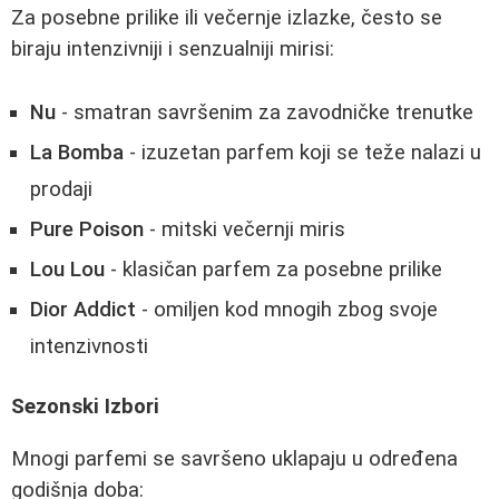
Za posebne prilike ili večernje izlazke, često se
biraju intenzivniji i senzualniji mirisi:
Nu
- smatran savršenim za zavodničke trenutke
La Bomba
- izuzetan parfem koji se teže nalazi u
prodaji
Pure Poison
- mitski večernji miris
Lou Lou
- klasičan parfem za posebne prilike
Dior Addict
- omiljen kod mnogih zbog svoje
intenzivnosti
Sezonski Izbori
Mnogi parfemi se savršeno uklapaju u određena
godišnja doba: