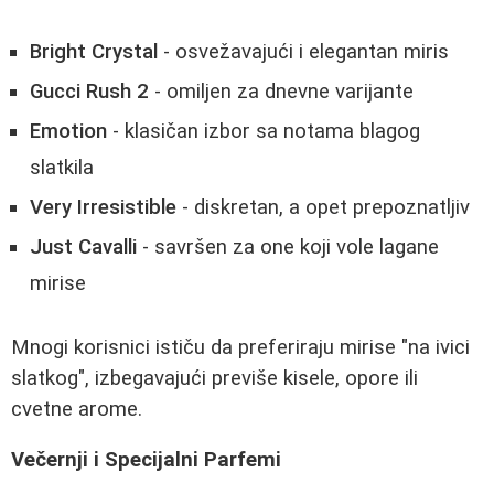
Bright Crystal
- osvežavajući i elegantan miris
Gucci Rush 2
- omiljen za dnevne varijante
Emotion
- klasičan izbor sa notama blagog
slatkila
Very Irresistible
- diskretan, a opet prepoznatljiv
Just Cavalli
- savršen za one koji vole lagane
mirise
Mnogi korisnici ističu da preferiraju mirise "na ivici
slatkog", izbegavajući previše kisele, opore ili
cvetne arome.
Večernji i Specijalni Parfemi