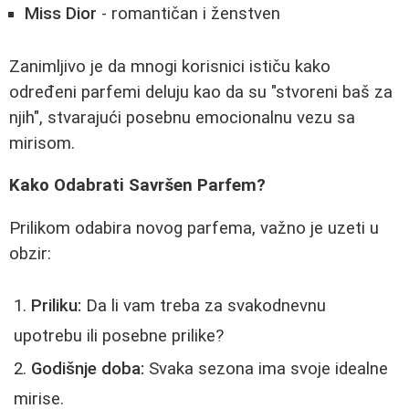
Miss Dior
- romantičan i ženstven
Zanimljivo je da mnogi korisnici ističu kako
određeni parfemi deluju kao da su "stvoreni baš za
njih", stvarajući posebnu emocionalnu vezu sa
mirisom.
Kako Odabrati Savršen Parfem?
Prilikom odabira novog parfema, važno je uzeti u
obzir:
Priliku:
Da li vam treba za svakodnevnu
upotrebu ili posebne prilike?
Godišnje doba:
Svaka sezona ima svoje idealne
mirise.