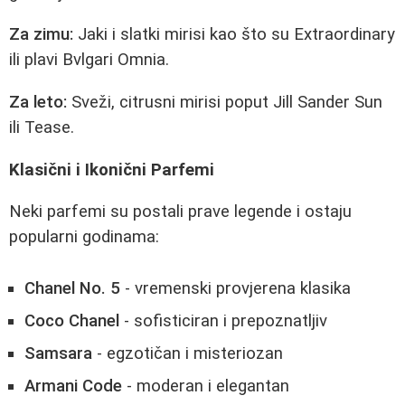
Za zimu:
Jaki i slatki mirisi kao što su Extraordinary
ili plavi Bvlgari Omnia.
Za leto:
Sveži, citrusni mirisi poput Jill Sander Sun
ili Tease.
Klasični i Ikonični Parfemi
Neki parfemi su postali prave legende i ostaju
popularni godinama:
Chanel No. 5
- vremenski provjerena klasika
Coco Chanel
- sofisticiran i prepoznatljiv
Samsara
- egzotičan i misteriozan
Armani Code
- moderan i elegantan