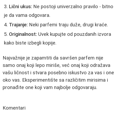
Lični ukus:
Ne postoji univerzalno pravilo - bitno
je da vama odgovara.
Trajanje:
Neki parfemi traju duže, drugi kraće.
Originalnost:
Uvek kupujte od pouzdanih izvora
kako biste izbegli kopije.
Najvažnije je zapamtiti da savršen parfem nije
samo onaj koji lepo miriše, već onaj koji odražava
vašu ličnost i stvara posebno iskustvo za vas i one
oko vas. Eksperimentište sa različitim mirisima i
pronađite one koji vam najbolje odgovaraju.
Komentari