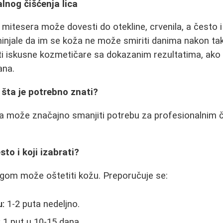
alnog čišćenja lica
itesera može dovesti do otekline, crvenila, a često i t
njale da im se koža ne može smiriti danima nakon ta
ti iskusne kozmetičare sa dokazanim rezultatima, ako 
ana.
šta je potrebno znati?
 može značajno smanjiti potrebu za profesionalnim 
esto i koji izabrati?
ingom može oštetiti kožu. Preporučuje se:
u:
1-2 puta nedeljno.
:
1 put u 10-15 dana.