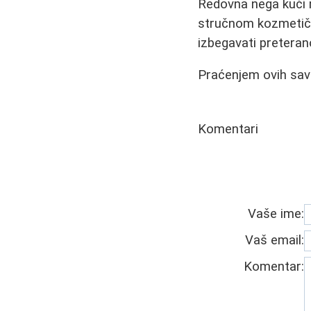
Redovna nega kući m
stručnom kozmetičar
izbegavati preterano
Praćenjem ovih save
Komentari
Vaše ime:
Vaš email:
Komentar: