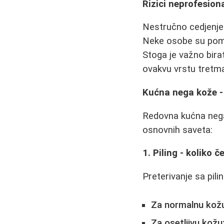
Rizici neprofesion
Nestručno cedjenje m
Neke osobe su pomi
Stoga je važno bira
ovakvu vrstu tretm
Kućna nega kože - 
Redovna kućna nega
osnovnih saveta:
1. Piling - koliko č
Preterivanje sa pil
Za normalnu kož
Za osetljivu kožu