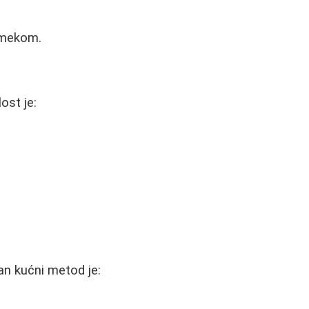
u mekom.
ost je:
an kućni metod je: