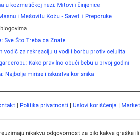
na u kozmetičkoj nezi: Mitovi i činjenice
Masnu i Mešovitu Kožu - Saveti i Preporuke
 blogovima
a: Sve Što Treba da Znate
vodič za rekreaciju u vodi i borbu protiv celulita
garderobu: Kako pravilno obući bebu u prvoj godini
 Najbolje mirise i iskustva korisnika
ontakt
|
Politika privatnosti
|
Uslovi korišćenja
|
Marketi
preuzimaju nikakvu odgovornost za bilo kakve greške il