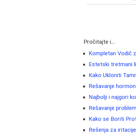
Pročitajte i...
Kompletan Vodič za
Estetski tretmani li
Kako Ukloniti Tamn
Rešavanje hormonsk
Najbolji i najgori 
Rešavanje problema
Kako se Boriti Pro
Rešenja za iritacije