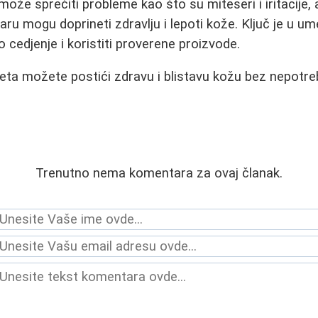
ože sprečiti probleme kao što su miteseri i iritacije, 
u mogu doprineti zdravlju i lepoti kože. Ključ je u um
 cedjenje i koristiti proverene proizvode.
ta možete postići zdravu i blistavu kožu bez nepotreb
Trenutno nema komentara za ovaj članak.