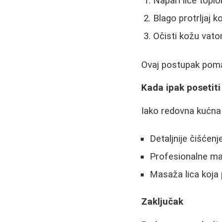
Napari lice topl
Blago protrljaj 
Očisti kožu vat
Ovaj postupak pomaž
Kada ipak posetit
Iako redovna kućna 
Detaljnije čišćenj
Profesionalne mas
Masaža lica koja p
Zaključak