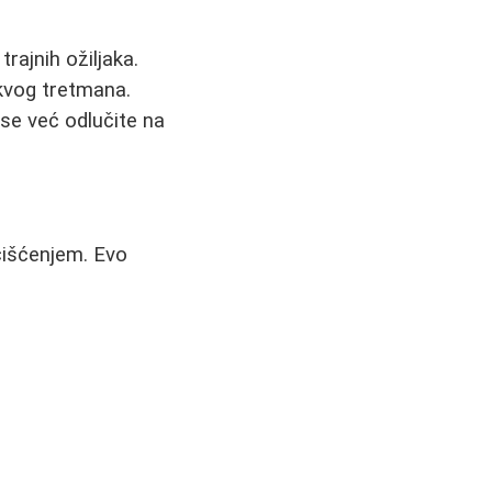
rajnih ožiljaka.
kvog tretmana.
se već odlučite na
čišćenjem. Evo