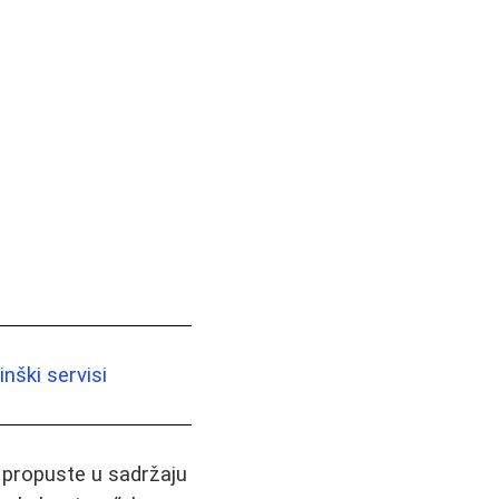
nški servisi
i propuste u sadržaju