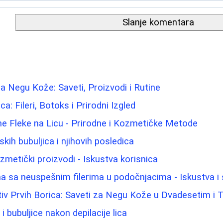
Slanje komentara
 Negu Kože: Saveti, Proizvodi i Rutine
ca: Fileri, Botoks i Prirodni Izgled
e Fleke na Licu - Prirodne i Kozmetičke Metode
ih bubuljica i njihovih posledica
kozmetički proizvodi - Iskustva korisnica
 sa neuspešnim filerima u podočnjacima - Iskustva i 
tiv Prvih Borica: Saveti za Negu Kože u Dvadesetim i 
 i bubuljice nakon depilacije lica