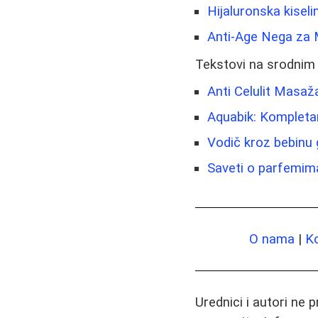
Hijaluronska kiseli
Anti-Age Nega za 
Tekstovi na srodnim
Anti Celulit Masaž
Aquabik: Kompletan 
Vodič kroz bebinu 
Saveti o parfemima:
O nama
|
K
Urednici i autori ne 