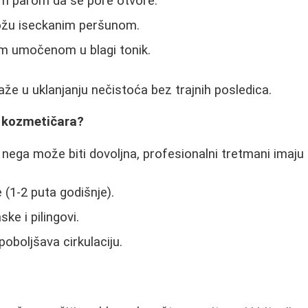
om parom da se pore otvore.
kožu iseckanim peršunom.
om umočenom u blagi tonik.
e u uklanjanju nečistoća bez trajnih posledica.
i kozmetičara?
nega može biti dovoljna, profesionalni tretmani imaju 
e (1-2 puta godišnje).
ke i pilingovi.
oboljšava cirkulaciju.