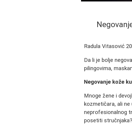
Negovanje 
Radula Vitasović
20
Da li je bolje negov
pilingovima, maska
Negovanje kože kuć
Mnoge žene i devoj
kozmetičara, ali ne 
neprofesionalnog tre
posetiti stručnjaka