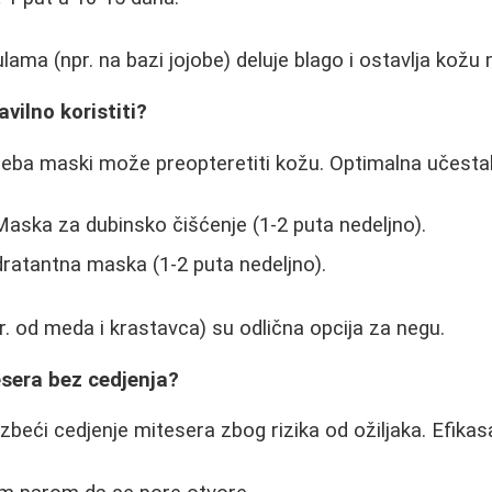
ulama (npr. na bazi jojobe) deluje blago i ostavlja kož
vilno koristiti?
eba maski može preopteretiti kožu. Optimalna učestal
aska za dubinsko čišćenje (1-2 puta nedeljno).
ratantna maska (1-2 puta nedeljno).
. od meda i krastavca) su odlična opcija za negu.
esera bez cedjenja?
beći cedjenje mitesera zbog rizika od ožiljaka. Efikas