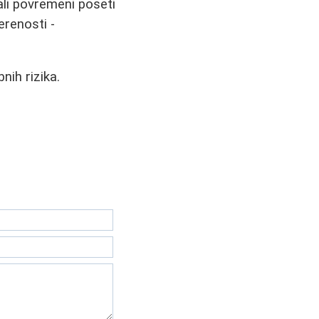
ali povremeni poseti
erenosti -
nih rizika.