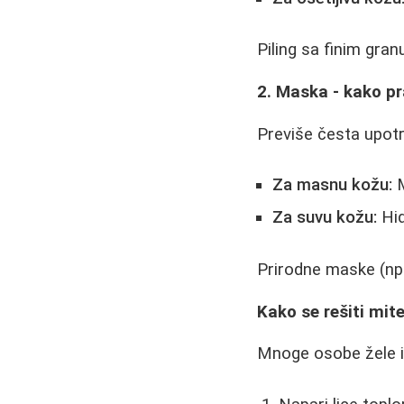
Piling sa finim gran
2. Maska - kako pra
Previše česta upotr
Za masnu kožu:
M
Za suvu kožu:
Hid
Prirodne maske (npr
Kako se rešiti mit
Mnoge osobe žele iz