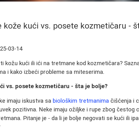
kože kući vs. posete kozmetičaru - št
25-03-14
ati kožu kući ili ići na tretmane kod kozmetičara? Sazn
ma i kako izbeći probleme sa miteserima.
i vs. posete kozmetičaru - šta je bolje?
ke imaju iskustva sa
biološkim tretmanima
čišćenja i 
uvek pozitivna. Neke imaju ožiljke i rupe zbog čestog ce
tmana. Pitanje je - da li je bolje negovati se kući ili 
?