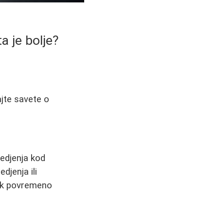
a je bolje?
ajte savete o
cedjenja kod
djenja ili
ipak povremeno